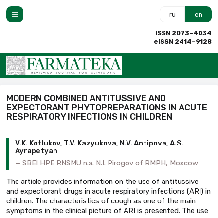
ru
en
ISSN 2073–4034
eISSN 2414–9128
MODERN COMBINED ANTITUSSIVE AND
EXPECTORANT PHYTOPREPARATIONS IN ACUTE
RESPIRATORY INFECTIONS IN CHILDREN
V.K. Kotlukov, T.V. Kazyukova, N.V. Antipova, A.S.
Ayrapetyan
SBEI HPE RNSMU n.a. N.I. Pirogov of RMPH, Moscow
The article provides information on the use of antitussive
and expectorant drugs in acute respiratory infections (ARI) in
children. The characteristics of cough as one of the main
symptoms in the clinical picture of ARI is presented. The use