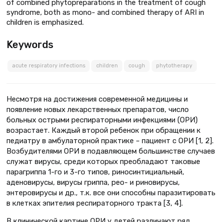
of combined phytopreparations in the treatment of cough
syndrome, both as mono- and combined therapy of ARI in
children is emphasized.
Keywords
acute respiratory infections
children
cough
phytotherapy
Несмотря на достижения современной медицины и
появление новых лекарственных препаратов, число
больных острыми респираторными инфекциями (ОРИ)
возрастает. Каждый второй ребенок при обращении к
педиатру в амбулаторной практике – пациент с ОРИ [1, 2].
Возбудителями ОРИ в подавляющем большинстве случаев
служат вирусы, среди которых преобладают таковые
парагриппа 1-го и 3-го типов, риносинтициальный,
аденовирусы, вирусы гриппа, рео- и риновирусы,
энтеровирусы и др., т.к. все они способны паразитировать
в клетках эпителия респираторного тракта [3, 4].
В клинической картине ОРИ у детей различают ряд