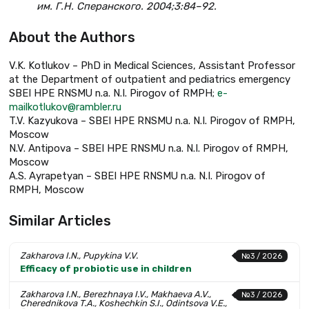
им. Г.Н. Сперанского. 2004;3:84–92.
About the Authors
V.K. Kotlukov – PhD in Medical Sciences, Assistant Professor
at the Department of outpatient and pediatrics emergency
SBEI HPE RNSMU n.a. N.I. Pirogov of RMPH;
e-
mailkotlukov@rambler.ru
T.V. Kazyukova – SBEI HPE RNSMU n.a. N.I. Pirogov of RMPH,
Moscow
N.V. Antipova – SBEI HPE RNSMU n.a. N.I. Pirogov of RMPH,
Moscow
A.S. Ayrapetyan – SBEI HPE RNSMU n.a. N.I. Pirogov of
RMPH, Moscow
Similar Articles
Zakharova I.N., Pupykina V.V.
№3 / 2026
Efficacy of probiotic use in children
Zakharova I.N., Berezhnaya I.V., Makhaeva A.V.,
№3 / 2026
Cherednikova T.A., Koshechkin S.I., Odintsova V.E.,