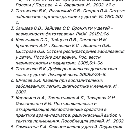
России / Под ред. А.А. Баранова. М., 2002. 69 с.
Таточенко В.К., Рачинский С.В., Споров О.А. Острые
заболевания органов дыхания у детей. М.,1981. 207
с.
Зайцева С.В., Зайцева О.В. Бронхиты у детей –
возможности фитотерапии. РМЖ. 2013;2:96.
Ключников С.О., Зайцева О.В., Османов И.М.
Крапивкин А.И. , Кешишян Е.С. , Блинова О.В.,
Быстрова О.В. Острые респираторные заболевания
у детей. Пособие для врачей. Рос. вестн.
перинатологии и педиатрии. 2008;3:1–36.
Таточенко В.К. Дифференциальная диагностика
кашля у детей. Лечащий врач. 2008;3:23–8.
Шмелев Е.И. Кашель при воспалительных
заболеваниях легких: диагностика и лечение. М.,
2009.
Коровина Н.А., Заплатников А.Л., Захарова И.Н.,
Овсянникова Е.М. Противокашлевые и
отхаркивающие лекарственные средства в
практике врача-педиатра: рациональный выбор и
тактика применения. Пособие для врачей. М., 2002.
Самсыгина Г.А. Лечение кашля у детей. Педиатрия