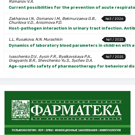
Romanov V.A.
Current possibilities for the prevention of acute respirat
Zakharova I.N., Osmanov I.M., Bekmurzaeva G.B.,
№3 / 2026
Churilova V.D., Anisimova P.D.
Host-pathogen interaction in urinary tract infection. Anti
L.L. Rusakova, N.N. Murashkin
№1 / 2025
Dynamics of laboratory blood parameters in children with at
Ivaschenko D.V., Aysin F.R., Byalkovskaya P.A.,
№7 / 2025
Gragyants B.R., Shevchenko Yu.S., Sychev D.A.
Age-specific safety of pharmacotherapy for behavioral diso