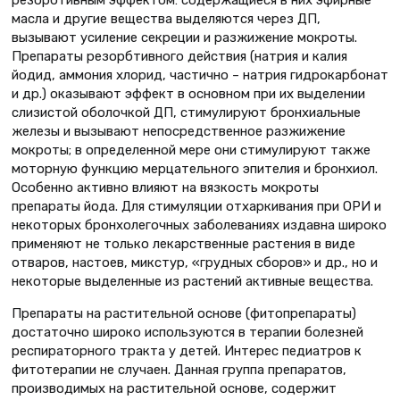
резорбтивным эффектом: содержащиеся в них эфирные
масла и другие вещества выделяются через ДП,
вызывают усиление секреции и разжижение мокроты.
Препараты резорбтивного действия (натрия и калия
йодид, аммония хлорид, частично – натрия гидрокарбонат
и др.) оказывают эффект в основном при их выделении
слизистой оболочкой ДП, стимулируют бронхиальные
железы и вызывают непосредственное разжижение
мокроты; в определенной мере они стимулируют также
моторную функцию мерцательного эпителия и бронхиол.
Особенно активно влияют на вязкость мокроты
препараты йода. Для стимуляции отхаркивания при ОРИ и
некоторых бронхолегочных заболеваниях издавна широко
применяют не только лекарственные растения в виде
отваров, настоев, микстур, «грудных сборов» и др., но и
некоторые выделенные из растений активные вещества.
Препараты на растительной основе (фитопрепараты)
достаточно широко используются в терапии болезней
респираторного тракта у детей. Интерес педиатров к
фитотерапии не случаен. Данная группа препаратов,
производимых на растительной основе, содержит