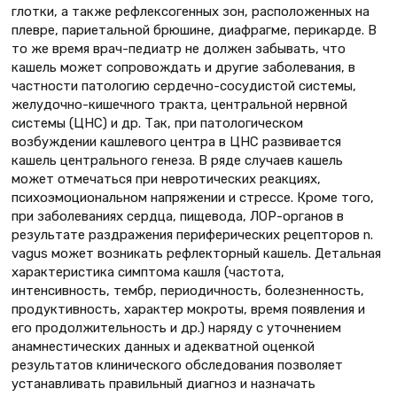
глотки, а также рефлексогенных зон, расположенных на
плевре, париетальной брюшине, диафрагме, перикарде. В
то же время врач-педиатр не должен забывать, что
кашель может сопровождать и другие заболевания, в
частности патологию сердечно-сосудистой системы,
желудочно-кишечного тракта, центральной нервной
системы (ЦНС) и др. Так, при патологическом
возбуждении кашлевого центра в ЦНС развивается
кашель центрального генеза. В ряде случаев кашель
может отмечаться при невротических реакциях,
психоэмоциональном напряжении и стрессе. Кроме того,
при заболеваниях сердца, пищевода, ЛОР-органов в
результате раздражения периферических рецепторов n.
vagus может возникать рефлекторный кашель. Детальная
характеристика симптома кашля (частота,
интенсивность, тембр, периодичность, болезненность,
продуктивность, характер мокроты, время появления и
его продолжительность и др.) наряду с уточнением
анамнестических данных и адекватной оценкой
результатов клинического обследования позволяет
устанавливать правильный диагноз и назначать