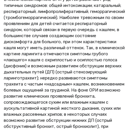
типичных синдромов: общей интоксикации; катаральный;
респираторный; лимфопролиферативный; геморрагический
(тромбогеморрагический). Наиболее тревожным по своим
проявлениям для детей считается респираторный
синдром, который связан в первую очередь с кашлем, в
большинстве случаев создающим состояние
дискомфорта для больного, при этом характеристики
кашля могут иметь различный оттенок. Так, в клинической
картине ларингита отмечаются симптомы грубого
«лающего» кашля с охриплостью и осиплостью голоса
(дисфония) и возможным развитием обструкции верхних
дыхательных путей (ДП) (острый стенозирующий
ларинготрахеит); нередко развиваются симптомы
трахеита с частым «надсадным» кашлем, возникновением
болевых ощущений за грудиной. На фоне ОРИ возможно
развитие клинических проявлений бронхита,
сопровождающегося сухим или влажным кашлем с
аускультативной картиной жесткого дыхания, сухих или
влажных рассеянных хрипов; в некоторых случаях
возможно развитие обструкции нижних ДП (острый
обструктивный бронхит, острый бронхиолит), при