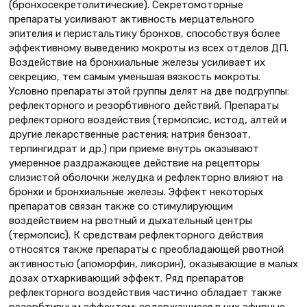
(бронхосекретолитические). Секретомоторные
препараты усиливают активность мерцательного
эпителия и перистальтику бронхов, способствуя более
эффективному выведению мокроты из всех отделов ДП.
Воздействие на бронхиальные железы усиливает их
секрецию, тем самым уменьшая вязкость мокроты.
Условно препараты этой группы делят на две подгруппы:
рефлекторного и резорбтивного действий. Препараты
рефлекторного воздействия (термопсис, истод, алтей и
другие лекарственные растения; натрия бензоат,
терпингидрат и др.) при приеме внутрь оказывают
умеренное раздражающее действие на рецепторы
слизистой оболочки желудка и рефлекторно влияют на
бронхи и бронхиальные железы. Эффект некоторых
препаратов связан также со стимулирующим
воздействием на рвотный и дыхательный центры
(термопсис). К средствам рефлекторного действия
относятся также препараты с преобладающей рвотной
активностью (апоморфин, ликорин), оказывающие в малых
дозах отхаркивающий эффект. Ряд препаратов
рефлекторного воздействия частично обладает также