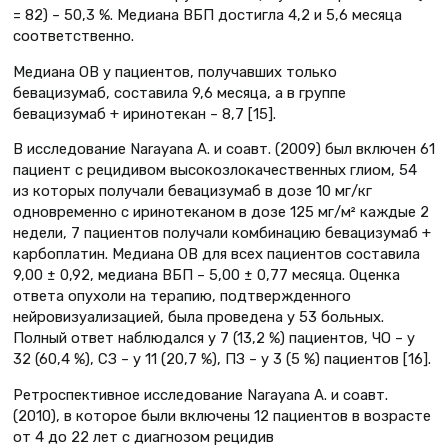
= 82) – 50,3 %. Медиана ВБП достигла 4,2 и 5,6 месяца
соответственно.
Медиана OВ у пациентов, получавших только
бевацизумаб, составила 9,6 месяца, а в группе
бевацизумаб + иринотекан – 8,7 [15].
В исследование Narayana A. и соавт. (2009) был включен 61
пациент с рецидивом высокозлокачественных глиом, 54
из которых получали бевацизумаб в дозе 10 мг/кг
одновременно с иринотеканом в дозе 125 мг/м² каждые 2
недели, 7 пациентов получали комбинацию бевацизумаб +
карбоплатин. Медиана OВ для всех пациентов составила
9,00 ± 0,92, медиана ВБП – 5,00 ± 0,77 месяца. Оценка
ответа опухоли на терапию, подтвержденного
нейровизуализацией, была проведена у 53 больных.
Полный ответ наблюдался у 7 (13,2 %) пациентов, ЧО – у
32 (60,4 %), СЗ – у 11 (20,7 %), ПЗ – у 3 (5 %) пациентов [16].
Ретроспективное исследование Narayana А. и соавт.
(2010), в которое были включены 12 пациентов в возрасте
от 4 до 22 лет с диагнозом рецидив