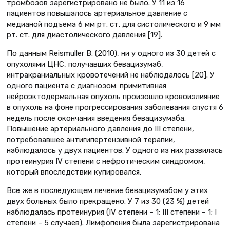
тромбозов зарегистрировано не было. У 11 из 16
пациентов повышалось артериальное давление с
медианой подъема 6 мм рт. ст. для систолического и 9 мм
рт. ст. для диастолического давления [19].
По данным Reismuller B. (2010), ни у одного из 30 детей с
опухолями ЦНС, получавших бевацизумаб,
интракраниальных кровотечений не наблюдалось [20]. У
одного пациента с диагнозом: примитивная
нейроэктодермальная опухоль произошло кровоизлияние
в опухоль на фоне прогрессирования заболевания спустя 6
недель после окончания введения бевацизумаба.
Повышение артериального давления до III степени,
потребовавшее антигипертензивной терапии,
наблюдалось у двух пациентов. У одного из них развилась
протеинурия IV степени с нефротическим синдромом,
который впоследствии купировался.
Все же в последующем лечение бевацизумабом у этих
двух больных было прекращено. У 7 из 30 (23 %) детей
наблюдалась протеинурия (IV степени – 1; III степени – 1; I
степени – 5 случаев). Лимфопения была зарегистрирована