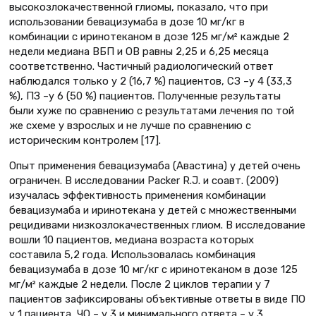
высокозлокачественной глиомы, показало, что при
использовании бевацизумаба в дозе 10 мг/кг в
комбинации с иринотеканом в дозе 125 мг/м² каждые 2
недели медиана ВБП и ОВ равны 2,25 и 6,25 месяца
соответственно. Частичный радиологический ответ
наблюдался только у 2 (16,7 %) пациентов, СЗ –у 4 (33,3
%), ПЗ –у 6 (50 %) пациентов. Полученные результаты
были хуже по сравнению с результатами лечения по той
же схеме у взрослых и не лучше по сравнению с
историческим контролем [17].
Опыт применения бевацизумаба (Авастина) у детей очень
ограничен. В исследовании Packer R.J. и соавт. (2009)
изучалась эффективность применения комбинации
бевацизумаба и иринотекана у детей с множественными
рецидивами низкозлокачественных глиом. В исследование
вошли 10 пациентов, медиана возраста которых
составила 5,2 года. Использовалась комбинация
бевацизумаба в дозе 10 мг/кг с иринотеканом в дозе 125
мг/м² каждые 2 недели. После 2 циклов терапии у 7
пациентов зафиксированы объективные ответы в виде ПО
у 1 пациента, ЧО – у 3 и минимального ответа – у 3