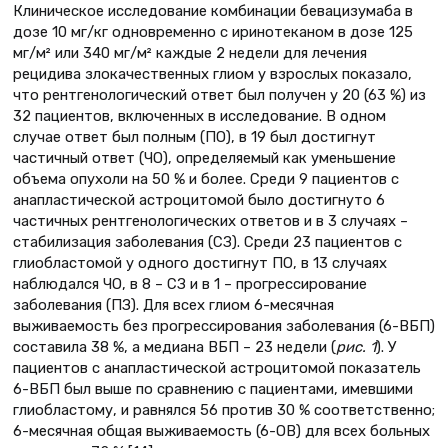
Клиническое исследование комбинации бевацизумаба в
дозе 10 мг/кг одновременно с иринотеканом в дозе 125
мг/м² или 340 мг/м² каждые 2 недели для лечения
рецидива злокачественных глиом у взрослых показало,
что рентгенологический ответ был получен у 20 (63 %) из
32 пациентов, включенных в исследование. В одном
случае ответ был полным (ПО), в 19 был достигнут
частичный ответ (ЧО), определяемый как уменьшение
объема опухоли на 50 % и более. Среди 9 пациентов с
анапластической астроцитомой было достигнуто 6
частичных рентгенологических ответов и в 3 случаях –
стабилизация заболевания (СЗ). Среди 23 пациентов с
глиобластомой у одного достигнут ПО, в 13 случаях
наблюдался ЧО, в 8 – СЗ и в 1 – прогрессирование
заболевания (ПЗ). Для всех глиом 6-месячная
выживаемость без прогрессирования заболевания (6-ВБП)
составила 38 %, а медиана ВБП – 23 недели (
рис. 1
). У
пациентов с анапластической астроцитомой показатель
6-ВБП был выше по сравнению с пациентами, имевшими
глиобластому, и равнялся 56 против 30 % соответственно;
6-месячная общая выживаемость (6-OВ) для всех больных