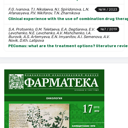
F.G. Ivanova, T.I. Nikolaeva, N.I. Spiridonova, L.N.
№14 / 2023
Afanasyeva, P.V. Nikiforov, T.N. Zharnikova
Clinical experience with the use of combination drug therap
S.A. Protsenko, G.M. Teletaeva, E.A. Degtiareva, E.V.
№7 / 2019
Levchenko, N.E. Levchenko, A.V. Mishchenko, I.A.
Burovik, A.S. Artemyeva, E.N. Imyanitov, A.I. Semenova, A.V.
Novik, D.Kh. Latipova
PEComas: what are the treatment options? literature revi