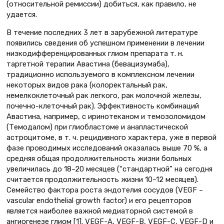
(относительной ремиссии) добиться, как правило, не
удается.
В течение последних 3 лет в зарубежной литературе
появились сведения об успешном применении в лечении
низкодифференцированных глиом препарата т. н.
таргетной терапии Авастина (бевацизумаба),
традиционно используемого в комплексном лечении
некоторых видов рака (колоректальный рак,
немелкоклеточный рак легкого, рак молочной железы,
почечно-клеточный рак). Эффективность комбинаций
Авастина, например, с иринотеканом и темозоломидом
(Темодалом) при глиобластоме и анапластической
астроцитоме, в т. ч. рецидивного характера, уже в первой
фазе проводимых исследований оказалась выше 70 %, а
средняя общая продолжительность жизни больных
увеличилась до 18–20 месяцев (“стандартной” на сегодня
считается продолжительность жизни 10–12 месяцев).
Семейство фактора роста эндотелия сосудов (VEGF –
vascular endothelial growth factor) и его рецепторов
является наиболее важной медиаторной системой в
ангиогенезе глиом [1]. VEGF-A, VEGF-B, VEGF-C, VEGF-D и