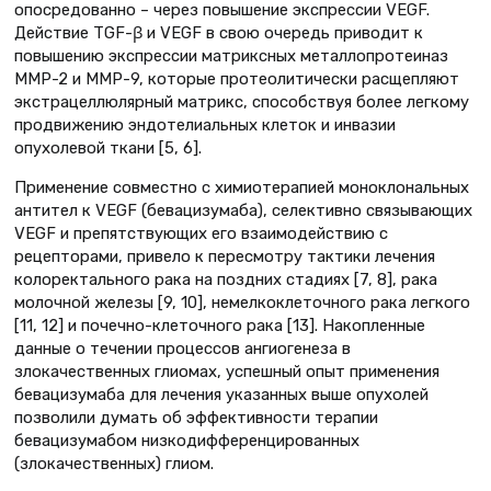
опосредованно – через повышение экспрессии VEGF.
Действие TGF-β и VEGF в свою очередь приводит к
повышению экспрессии матриксных металлопротеиназ
ММР-2 и ММР-9, которые протеолитически расщепляют
экстрацеллюлярный матрикс, способствуя более легкому
продвижению эндотелиальных клеток и инвазии
опухолевой ткани [5, 6].
Применение совместно с химиотерапией моноклональных
антител к VEGF (бевацизумаба), селективно связывающих
VEGF и препятствующих его взаимодействию с
рецепторами, привело к пересмотру тактики лечения
колоректального рака на поздних стадиях [7, 8], рака
молочной железы [9, 10], немелкоклеточного рака легкого
[11, 12] и почечно-клеточного рака [13]. Накопленные
данные о течении процессов ангиогенеза в
злокачественных глиомах, успешный опыт применения
бевацизумаба для лечения указанных выше опухолей
позволили думать об эффективности терапии
бевацизумабом низкодифференцированных
(злокачественных) глиом.