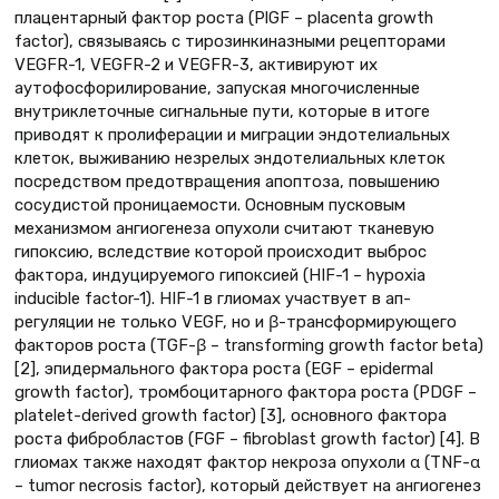
плацентарный фактор роста (PlGF – placenta growth
factor), связываясь с тирозинкиназными рецепторами
VEGFR-1, VEGFR-2 и VEGFR-3, активируют их
аутофосфорилирование, запуская многочисленные
внутриклеточные сигнальные пути, которые в итоге
приводят к пролиферации и миграции эндотелиальных
клеток, выживанию незрелых эндотелиальных клеток
посредством предотвращения апоптоза, повышению
сосудистой проницаемости. Основным пусковым
механизмом ангиогенеза опухоли считают тканевую
гипоксию, вследствие которой происходит выброс
фактора, индуцируемого гипоксией (HIF-1 – hypoxia
inducible factor-1). HIF-1 в глиомах участвует в ап-
регуляции не только VEGF, но и β-трансформирующего
факторов роста (TGF-β – transforming growth factor beta)
[2], эпидермального фактора роста (EGF – epidermal
growth factor), тромбоцитарного фактора роста (PDGF –
platelet-derived growth factor) [3], основного фактора
роста фибробластов (FGF – fibroblast growth factor) [4]. В
глиомах также находят фактор некроза опухоли α (TNF-α
– tumor necrosis factor), который действует на ангиогенез