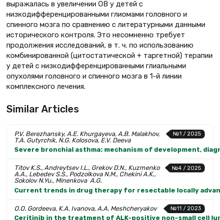
выражалась в увеличении ОВ у детей с
низкодифференцированными глиомами головного и
спинного мозга по сравнению с литературными данными
исторического контроля. Это несомненно требует
продолжения исследований, в т. ч. по использованию
комбинированной (цитостатической + таргетной) терапии
у детей с низкодифференцированными глиальными
опухолями головного и спинного мозга в 1-й линии
комплексного лечения.
Similar Articles
P.V. Berezhansky, A.E. Khurgayeva, A.B. Malakhov,
№1 / 2025
T.A. Gutyrchik, N.G. Kolosova, E.V. Deeva
Severe bronchial asthma: mechanism of development, diag
Titov K.S., Andreytsev I.L., Grekov D.N., Kuzmenko
№4 / 2025
A.A., Lebedev S.S., Podzolkova N.M., Chekini A.K.,
Sokolov N.Yu., Minenkova A.G.
Current trends in drug therapy for resectable locally adva
O.O. Gordeeva, K.A. Ivanova, A.A. Meshcheryakov
№11 / 2023
Ceritinib in the treatment of ALK-positive non-small cell l