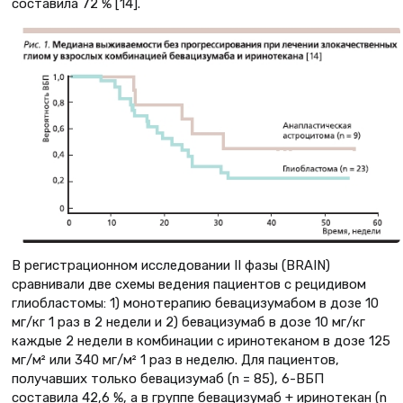
составила 72 % [14].
В регистрационном исследовании II фазы (BRAIN)
сравнивали две схемы ведения пациентов с рецидивом
глиобластомы: 1) монотерапию бевацизумабом в дозе 10
мг/кг 1 раз в 2 недели и 2) бевацизумаб в дозе 10 мг/кг
каждые 2 недели в комбинации с иринотеканом в дозе 125
мг/м² или 340 мг/м² 1 раз в неделю. Для пациентов,
получавших только бевацизумаб (n = 85), 6-ВБП
составила 42,6 %, а в группе бевацизумаб + иринотекан (n