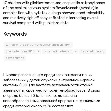
17 children with glioblastomas and anaplastic astrocytomas
of the central nervous system Bevacizumab (Avastin) in
combination with cytotoxic drugs showed good tolerability
and relatively high efficacy, reflected in increasing overall
survival compared with published data.
Keywords
tumors of the central nervous system in children
glioblastoma multiforme
anaplastic astrocytoma
targeted therapy
bevacizumab
Широко известно, что среди всех онкологических
заболеваний у детей опухоли центральной нервной
системы (ЦНС) по частоте встречаемости стойко
занимают второе место после гемобластозов. В свою
очередь более 50 % из них представлены
новообразованиями глиальной природы, т. е. глиомами,
среди которых около 25 % составляют