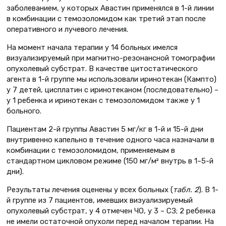
заболеванием, у которых Авастин применялся в 1-й линии
в комбинации с темозоломидом как третий этап после
оперативного и лучевого лечения.
На момент начала терапии у 14 больных имелся
визуализируемый при магнитно-резонансной томографии
опухолевый субстрат. В качестве цитостатического
агента в 1-й группе мы использовали иринотекан (Кампто)
у 7 детей, цисплатин с иринотеканом (последовательно) –
у 1 ребенка и иринотекан с темозоломидом также у 1
больного.
Пациентам 2-й группы Авастин 5 мг/кг в 1-й и 15-й дни
внутривенно капельно в течение одного часа назначали в
комбинации с темозоломидом, применяемым в
стандартном цикловом режиме (150 мг/м² внутрь в 1–5-й
дни).
Результаты лечения оценены у всех больных (
табл. 2
). В 1-
й группе из 7 пациентов, имевших визуализируемый
опухолевый субстрат, у 4 отмечен ЧО, у 3 – СЗ; 2 ребенка
не имели остаточной опухоли перед началом терапии. На