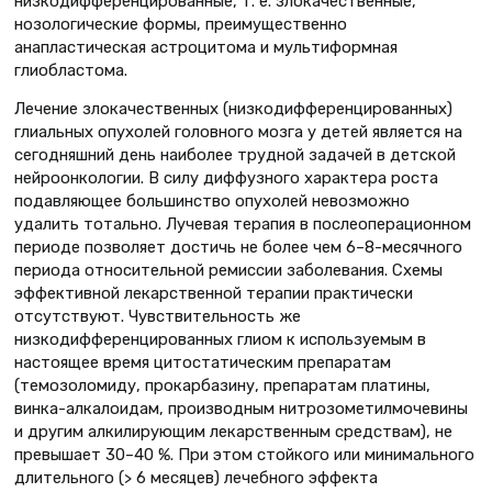
низкодифференцированные, т. е. злокачественные,
нозологические формы, преимущественно
анапластическая астроцитома и мультиформная
глиобластома.
Лечение злокачественных (низкодифференцированных)
глиальных опухолей головного мозга у детей является на
сегодняшний день наиболее трудной задачей в детской
нейроонкологии. В силу диффузного характера роста
подавляющее большинство опухолей невозможно
удалить тотально. Лучевая терапия в послеоперационном
периоде позволяет достичь не более чем 6–8-месячного
периода относительной ремиссии заболевания. Схемы
эффективной лекарственной терапии практически
отсутствуют. Чувствительность же
низкодифференцированных глиом к используемым в
настоящее время цитостатическим препаратам
(темозоломиду, прокарбазину, препаратам платины,
винка-алкалоидам, производным нитрозометилмочевины
и другим алкилирующим лекарственным средствам), не
превышает 30–40 %. При этом стойкого или минимального
длительного (> 6 месяцев) лечебного эффекта