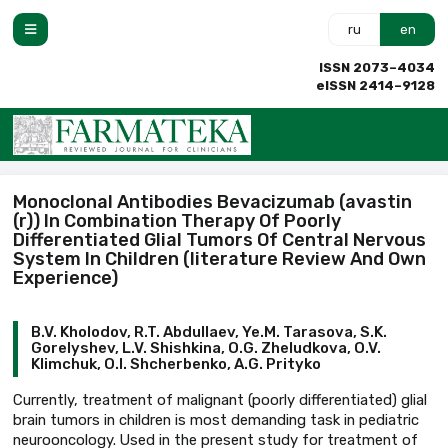
ru
en
ISSN 2073–4034
eISSN 2414–9128
Monoclonal Antibodies Bevacizumab (avastin
(r)) In Combination Therapy Of Poorly
Differentiated Glial Tumors Of Central Nervous
System In Children (literature Review And Own
Experience)
B.V. Kholodov, R.T. Abdullaev, Ye.M. Tarasova, S.K.
Gorelyshev, L.V. Shishkina, O.G. Zheludkova, O.V.
Klimchuk, O.I. Shcherbenko, A.G. Prityko
Currently, treatment of malignant (poorly differentiated) glial
brain tumors in children is most demanding task in pediatric
neurooncology. Used in the present study for treatment of