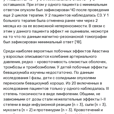
оставшихся. При этом у одного пациента с минимальным
ответом опухоли был зафиксирован ЧО после проведения
еще 2 циклов терапии. У 2 пациентов наблюдалась СЗ. У 1
больного терапия была отменена ранее чем через 2
месяца из-за ее возможной непереносимости. В связи с
этим у данного пациента эффект не оценивали, несмотря
на то что по данным магнитно-резонансной томографии
был зафиксирован минимальный ответ [18].
Среди наиболее вероятных побочных эффектов Авастина
у взрослых описываются колебания артериального
давления, редко – кровоточивость слизистых оболочек,
тромбозы и тромбоэмболии. У детей побочные эффекты
бевацизумаба изучены недостаточно. По данным
исследования I фазы, дети с солидными опухолями
переносили бевацизумаб хорошо. Из 20 включенных в
исследование пациентов только у одного наблюдалась III
степень токсичности в виде лимфопении. Общими, не
зависимыми от дозы стали нежелательные эффекты I–II
степени в виде инфузионной реакции (n = 3), сыпи (n = 3),
мукозита (n = 2) и протеинурии (n = 3). Кровотечений и