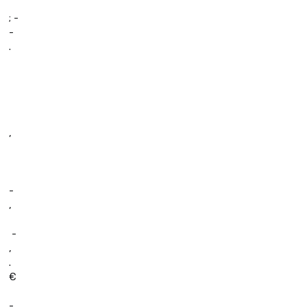
; -
-
.
­ 
,
-
,
 -
,
.
€
-