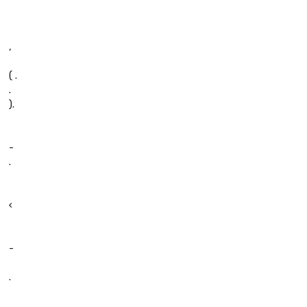
,
( .
.
).
-
.
‹
-
.