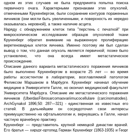
одном их этих случаев не была предпри­нята попытка поиска
первичного очага. Характерными признаками этих опухо­лей,
отмеченными Крукенбергом, были сохранение контуров пораженных
яич­ников (они могли быть увеличенными, и поверхность их нередко
оказывалась неровной), а также наличие асцита.
Наряду с обнаружением клеток типа "перстень с печаткой" при
микроскопическом исследовании образцов опухоле­вой ткани
Крукенберг обратил внимание на выраженную пролиферацию
веретеновидных клеток яичника. Именно поэтому им был сделан
вывод о том, что данная опухоль является первичной; позже было
установлено, что она всегда имеет метастатическое
происхождение.
Описание данного варианта метаста­тического поражения яичников
было выполнено Крукенбергом в возрасте 25 лет — во время
работы ассистентом в лаборатории, возглавляемой патоло­гом
Феликсом Маршаном в Марбурге. Крукенберг начинал обучение
медици­не в Университете Галле, но окончил медицинский факультет
Университета Марбурга. Описание им метастати­ческого поражения
яичников (
Uber
das
Fibrosarcoma
ovarii
mucocellulare
(
carcinomatodes
).
Arch
Gynakol
1896;50: 287—321) - единственная из известных его
статей. В дальнейшем он сосредото­чил свои интересы
преимущественно на офтальмологии и, вернувшись в Галле, начал
частную врачебную практику.
Крукенберг — представитель крупной немецкой династии врачей.
Его братья — хирург-ортопед Герман Крукенберг (1863-1935) и Георг