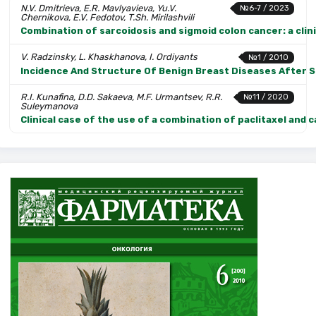
N.V. Dmitrieva, E.R. Mavlyavieva, Yu.V.
№6-7 / 2023
Chernikova, E.V. Fedotov, T.Sh. Mirilashvili
Combination of sarcoidosis and sigmoid colon cancer: a clin
V. Radzinsky, L. Khaskhanova, I. Ordiyants
№1 / 2010
Incidence And Structure Of Benign Breast Diseases After 
R.I. Kunafina, D.D. Sakaeva, M.F. Urmantsev, R.R.
№11 / 2020
Suleymanova
Clinical case of the use of a combination of paclitaxel and