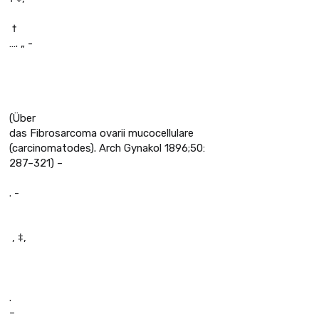
 †
…. „ -
(Über
das Fibrosarcoma ovarii mucocellulare
(carcinomatodes). Arch Gynakol 1896;50:
287–321) –
. -
 , ‡,
.
–