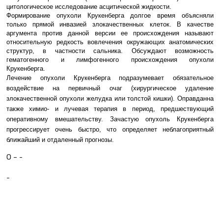
цитологическое исследование асцитической жидкости.
Формирование опухоли Крукенберга долгое время объясняли
только пря­мой инвазией злокачественных клеток. В качестве
аргумента против данной версии ее происхождения называют
относительную редкость вовлечения окружающих анатомических
струк­тур, в частности сальника. Обсуждают возможность
гематогенного и лимфогенного происхождения опухоли
Крукенберга.
Лечение опухоли Крукенберга под­разумевает обязательное
воздействие на первичный очаг (хирургическое удале­ние
злокачественной опухоли желудка или толстой кишки). Оправданна
также химио- и лучевая терапия в период, предшествующий
оперативному вмеша­тельству. Зачастую опухоль Крукенберга
прогрессирует очень быстро, что опре­деляет неблагоприятный
ближайший и отдаленный прогнозы.
О – -
-