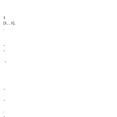
‡
(‡, , ‡),
.
-
-
 -
-
-
.
-