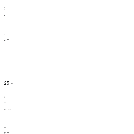
;
,
.
„ -
25 –
,
-
… ….
-
† ‡,