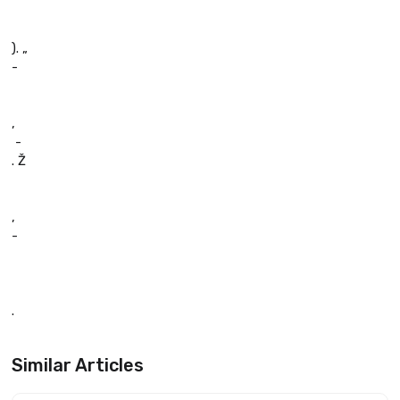
). „
-
,
 -
. Ž
,
-
.
Similar Articles