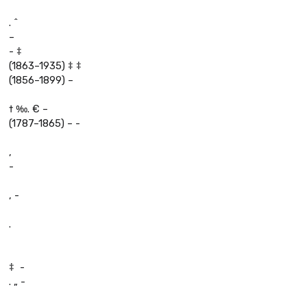
. ˆ
–
- ‡
(1863–1935) ‡ ‡
(1856–1899) – 
† ‰. € –
(1787–1865) – -
,
-
, -
.
‡  -
. „ -