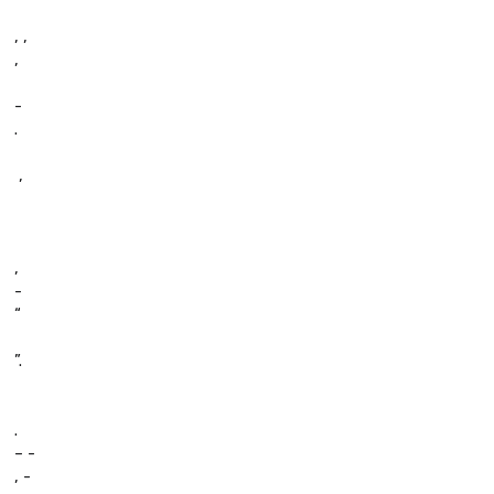
, ,
,
-
.  
 , 
,
-
“
”.
.
– -
, -