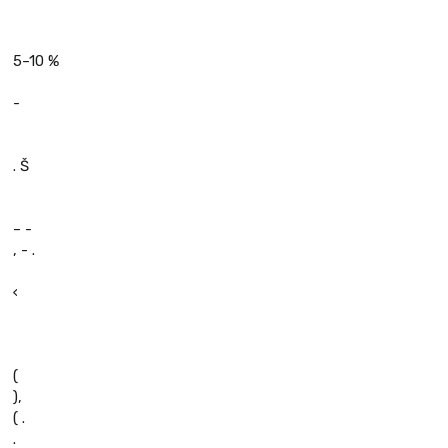
5–10 %
-
. Š
– -
, - .
‹
(
),
( .
.