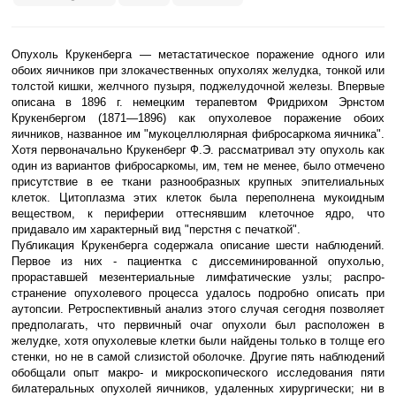
Опухоль Крукенберга — мета­статическое поражение одно­го или
обоих яичников при злокачественных опухолях желудка, тон­кой или
толстой кишки, желчного пузы­ря, поджелудочной железы. Впервые
описана в 1896 г. немецким терапев­том Фридрихом Эрнстом
Крукенбергом (1871—1896) как опухолевое поражение обоих
яичников, названное им "мукоцеллюлярная фибросаркома яичника".
Хотя первоначально Крукенберг Ф.Э. рассматривал эту опухоль как
один из вариантов фибросаркомы, им, тем не менее, было отмечено
присутствие в ее ткани разнообразных крупных эпи­телиальных
клеток. Цитоплазма этих клеток была переполнена мукоидным
веществом, к периферии оттеснявшим клеточное ядро, что
придавало им харак­терный вид "перстня с печаткой".
Публикация Крукенберга содержала описание шести наблюдений.
Первое из них - пациентка с диссеминированной опухолью,
прораставшей мезентериальные лимфатические узлы; распро­
странение опухолевого процесса уда­лось подробно описать при
аутопсии. Ретроспективный анализ этого случая сегодня позволяет
предполагать, что первичный очаг опухоли был располо­жен в
желудке, хотя опухолевые клетки были найдены только в толще его
стен­ки, но не в самой слизистой оболочке. Другие пять наблюдений
обобщали опыт макро- и микроскопического исследова­ния пяти
билатеральных опухолей яич­ников, удаленных хирургически; ни в