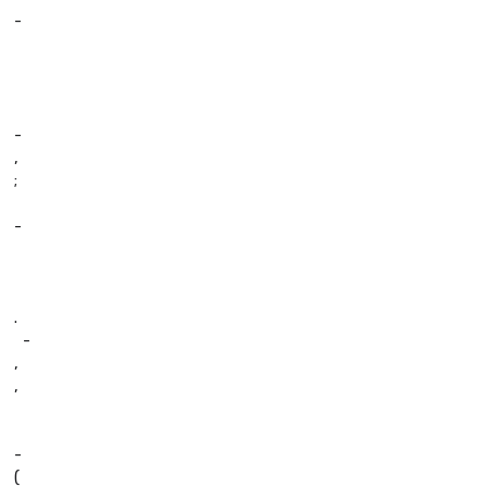
-
-
,
;
-
.
  -
,
,
-
(