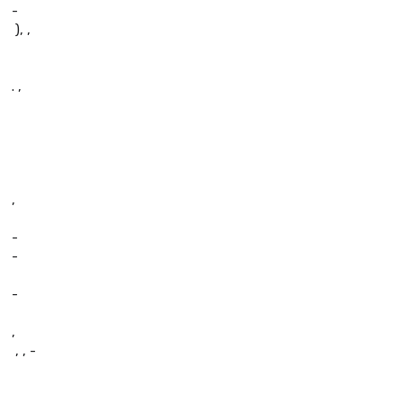
-
 ), ,
. ‚
,
-
-
-
,
 , , -