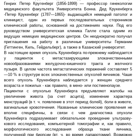
Генрих Петер Кругенберг (1856-1899) — профессор гинекологии
медицинского факультета Университета Бонна. Дед Крукенберга
-Петер Крукенберг (1787—1865)- выдаю­щийся немецкий патолог и
клиницист, один из первых последовательных сто­ронников
клинической работы, осно­ванной на достижениях науки. Под его
руководством университетская клиника Галле стала одним из
ведущих немец­ких медицинских центров. Он неодно­кратно получал
приглашения на работу в различные университеты Германии
(Геттинген, Киль, Гейдельберг), а также в Казанский университет.
В настоящее время опухоль Кру­кенберга по-прежнему наблюдается
у пациенток с метастазирующими злокачественными
новообразованиями желудочно-кишечного тракта и желчного
пузыря. В целом частота метаста­тических поражений составляет 5
—10 % в структуре всех злокачественных опу­холей яичников. Чаше
всего опухоль Крукенберга наблюдается у женщин среднего
возраста и пожилых - как пра­вило, в мено- или постменопаузе.
Пациентки с опухолью Крукенберга предъявляют жалобы на
увеличение живота (за счет асцита), изменение характера
менструаций (в т. ч. появле­ние в этот период болей), боли в животе,
вагинальные кровотечения. Названные клинические проявления не
вполне специфичны, в связи с чем диагности­ка опухоли
Крукенберга подразумева­ет обязательное проведение ультразву­
кового исследования, компьютерной томографии и, как правило,
морфоло­гического исследования образца ткани яичника,
полученной при биопсии (вт. ч. во время лапаротомии). Возможно