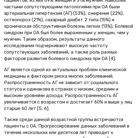
пациентов, из них 69% женщин и 31% мужчин. Наиболее
частыми сопутствующими патологиями при ОА были
артериальная гипертензия (АГ) (53%), ожирение (22%),
остеопороз (21%), сахарный диабет 2 типа (15%) и
хроническая обструктивная болезнь легких (13%). Болевой
синдром при ОА был более выраженным у женщин, чем у
мужчин. Таким образом, результаты данного
исследования подчеркивают высокую частоту
сопутствующих заболеваний, а также роль разных
факторов развития болевого синдрома при ОА [4].
АГ является одной из актуальных проблем клинической
медицины и фактором риска многих заболеваний.
Распространенность АГ не зависит от социального
статуса и одинакова в странах с низким, средним и
высоким уровнями дохода. Распространенность АГ
увеличивается с возрастом и достигает 60% и выше у лиц
старше 60 лет [5, 6].
Также среди данной возрастной группы встречаются
пациенты с ОА. Прогрессирование данных заболеваний в
течение нескольких или десятков лет приводит к