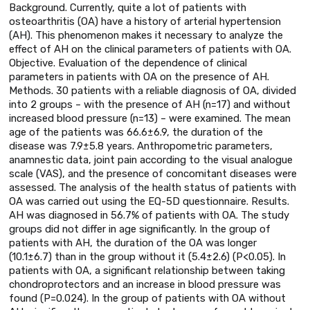
Background. Currently, quite a lot of patients with
osteoarthritis (OA) have a history of arterial hypertension
(AH). This phenomenon makes it necessary to analyze the
effect of AH on the clinical parameters of patients with OA.
Objective. Evaluation of the dependence of clinical
parameters in patients with OA on the presence of AH.
Methods. 30 patients with a reliable diagnosis of OA, divided
into 2 groups – with the presence of AH (n=17) and without
increased blood pressure (n=13) – were examined. The mean
age of the patients was 66.6±6.9, the duration of the
disease was 7.9±5.8 years. Anthropometric parameters,
anamnestic data, joint pain according to the visual analogue
scale (VAS), and the presence of concomitant diseases were
assessed. The analysis of the health status of patients with
OA was carried out using the EQ-5D questionnaire. Results.
AH was diagnosed in 56.7% of patients with OA. The study
groups did not differ in age significantly. In the group of
patients with AH, the duration of the OA was longer
(10.1±6.7) than in the group without it (5.4±2.6) (P<0.05). In
patients with OA, a significant relationship between taking
chondroprotectors and an increase in blood pressure was
found (P=0.024). In the group of patients with OA without