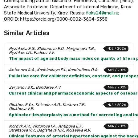
Corresponding author: Oksana G. Filimonova, Cand. Sci. (Med.),
Associate Professor, Department of Internal Medicine, Kirov
State Medical University, Kirov, Russia;
fioks24@mail.ru
;
ORCID: https://orcid.org/0000-0002-3604-3358
Similar Articles
Ryzhkova E.G., Shikunova E.D., Morgunova T.B.,
№2 / 2026
Ryzhkov I.A., Fadeev V.V.
The impact of age and body mass index on quality of life in
Antonova A.A., Kashirskaya E.I., Kondratieva O.A.
№9 / 2025
Palliative care for children: definition, content, and prospe
Zyryanov S.K., Bondarev A.V.
№6 / 2025
Current clinical and pharmacoeconomic aspects of osteoar
Glukhov E.Yu., Khizadze A.G., Kurkova T.F.,
№4 / 2026
Glukhova V.E.
Sphincter-levatorplasty as a method for correcting anal i
Mordyk A.V., Viktorova I.A., Antipova E.P.,
№4 / 2025
Streltsova V.V., Bagisheva N.V., Moiseeva M.V.
Clinical features of arterial hypertension against the back