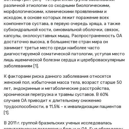
различной этиологии со сходными биологическими,
морфологическими, клиническими проявлениями и
исходом, в основе которых лежит поражение всех
компонентов сустава, в первую очередь хряща, а также
субхондральной кости, синовиальной оболочки, связок,
капсулы, околосуставных мышц. Распространенность ОА
достаточно высока, в большинстве стран мира он
занимает третье место среди наиболее часто
диагностируемой соматической патологии, уступая место
лишь ишемической болезни сердца и цереброваскулярным
заболеваниям [1].
К факторами риска данного заболевания относятся
женский пол, избыточная масса тела, возраст старше 50
лет, эндокринные и метаболические расстройства,
хроническая перегрузка и травмы суставов. В 60%
случаев ОА приводит к длительному снижению
трудоспособности, в 11,5% – к инвалидизации пациентов
[1].
В 2011 г. группой бразильских ученых исследовалась
сопутствующая патология у больных ОА. Был обследован