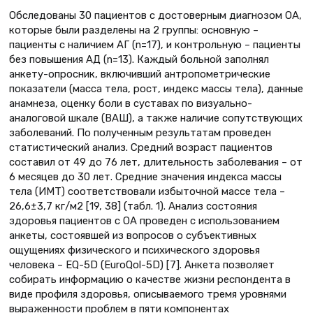
Обследованы 30 пациентов с достоверным диагнозом ОА,
которые были разделены на 2 группы: основную –
пациенты с наличием АГ (n=17), и контрольную – пациенты
без повышения АД (n=13). Каждый больной заполнял
анкету-опросник, включивший антропометрические
показатели (масса тела, рост, индекс массы тела), данные
анамнеза, оценку боли в суставах по визуально-
аналоговой шкале (ВАШ), а также наличие сопутствующих
заболеваний. По полученным результатам проведен
статистический анализ. Средний возраст пациентов
составил от 49 до 76 лет, длительность заболевания – от
6 месяцев до 30 лет. Средние значения индекса массы
тела (ИМТ) соответствовали избыточной массе тела –
26,6±3,7 кг/м2 [19, 38] (табл. 1). Анализ состояния
здоровья пациентов с ОА проведен с использованием
анкеты, состоявшей из вопросов о субъективных
ощущениях физического и психического здоровья
человека – EQ-5D (EuroQol-5D) [7]. Анкета позволяет
собирать информацию о качестве жизни респондента в
виде профиля здоровья, описываемого тремя уровнями
выраженности проблем в пяти компонентах