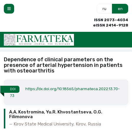
ru
en
ISSN 2073–4034
eISSN 2414–9128
Dependence of clinical parameters on the
presence of arterial hypertension in patients
with osteoarthritis
https://dx.doi.org/10.18565/pharmateca.2022.13.70-
DOI
73
A.A. Kostromina, Yu.R. Khvostantseva, O.G.
Filimonova
Kirov State Medical University, Kirov, Russia