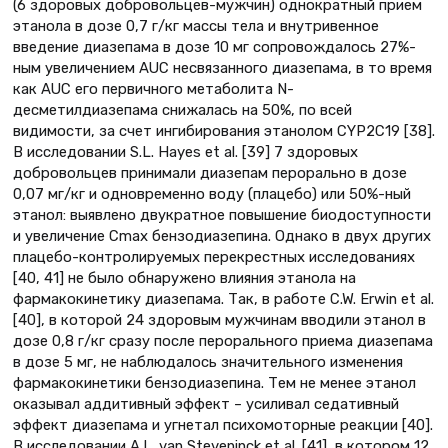
(6 здоровых добровольцев-мужчин) однократный прием
этанола в дозе 0,7 г/кг массы тела и внутривенное
введение диазепама в дозе 10 мг сопровождалось 27%-
ным увеличением AUC несвязанного диазепама, в то время
как AUC его первичного метаболита N-
десметилдиазепама снижалась на 50%, по всей
видимости, за счет ингибирования этанолом CYP2C19 [38].
В исследовании S.L. Hayes et al. [39] 7 здоровых
добровольцев принимали диазепам перорально в дозе
0,07 мг/кг и одновременно воду (плацебо) или 50%-ный
этанол: выявлено двукратное повышение биодоступности
и увеличение Cmax бензодиазепина. Однако в двух других
плацебо-контролируемых перекрестных исследованиях
[40, 41] не было обнаружено влияния этанола на
фармакокинетику диазепама. Так, в работе C.W. Erwin et al.
[40], в которой 24 здоровым мужчинам вводили этанол в
дозе 0,8 г/кг сразу после перорального приема диазепама
в дозе 5 мг, не наблюдалось значительного изменения
фармакокинетики бензодиазепина. Тем не менее этанол
оказывал аддитивный эффект – усиливал седативный
эффект диазепама и угнетал психомоторные реакции [40].
В исследовании A.L. van Steveninck et al. [41], в котором 12