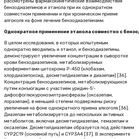
рассмотрены фармакокинетические взаимодействия
бензодиазепинов и этанола при их однократном
совместном применении и при хроническом приеме
алгоколя на фоне лечения бензодиазепинами.
Однократное применение этанола совместно с бенз
В целом исследования, в которых испытуемым
однократно вводились и этанол, и бензодиазепины,
демонстрируют увеличение концентрации в сыворотке
крови бензодиазепинов, метаболизируемых
изоферментами цитохрома Р-450 (клобазам,
хлордиазепоксид, десметилдиазепам и диазепам) [36].
Концентрация бензодиазепинов, метаболизирующихся
путем конъюгации с участием уридин-5’-
дифосфоглюкуронозилтрансферазы (оксазепам,
лоразепам), в меньшей степени подвержены риску
увеличения на фоне однократного приема алкоголя [36].
Диазепам метаболизируется до нескольких активных
метаболитов, включая десметилдиазепам, темазепам и
оксазепам. Десметилдиазепам образуется под действием
CYP2C19 (основной путь) и CYP3A4 [37]. В эксперименте