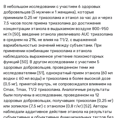
В небольшом исследовании с участием 6 здоровых
добровельцев (5 мужчин и 1 женщина), которые
принимали 0,25 мг триазолама и этанол за час до и через
7,5 часов после приема триазолама до достижения
концентрации этанола в выдыхаемом воздухе 800–950
мг/л [50], введение этанола увеличивало AUC триазолама
в среднем на 21%, не влияя на Т1/2, с выраженной
вариабельностью значений между субъектами. При
применении комбинации триазолама и этанола
наблюдалось выраженное угнетение психомоторных
функций [50]. В другом исследовании с участием 5
здоровых добровольцев, проведенном теми же
исследователями [51], однократный прием этанола (60 мл
водки с 60 мл воды) и триазолама в более высокой дозе
(0,5 мг), принятой внутрь, не сопровождался влиянием на
Cmax, Тmax, Т1/2 триазолама. Аналогичные результаты
были получены в исследовании, проведенном на 12
здоровых добровольцах, получавших триазолам (0,25 мг)
или зопиклон (7,5 мг) с этанолом (0,8 г/кг) [52]. Авторы
наблюдали аддитивное действие этанола на результаты
субъективных и объективных функциональных тестов без