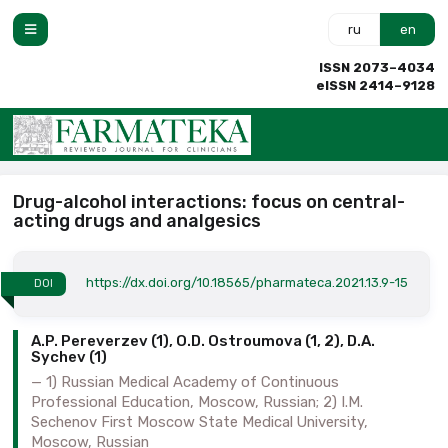
ru
en
ISSN 2073–4034
eISSN 2414–9128
Drug-alcohol interactions: focus on central-
acting drugs and analgesics
https://dx.doi.org/10.18565/pharmateca.2021.13.9-15
DOI
A.P. Pereverzev (1), O.D. Ostroumova (1, 2), D.A.
Sychev (1)
1) Russian Medical Academy of Continuous
Professional Education, Moscow, Russian; 2) I.M.
Sechenov First Moscow State Medical University,
Moscow, Russian