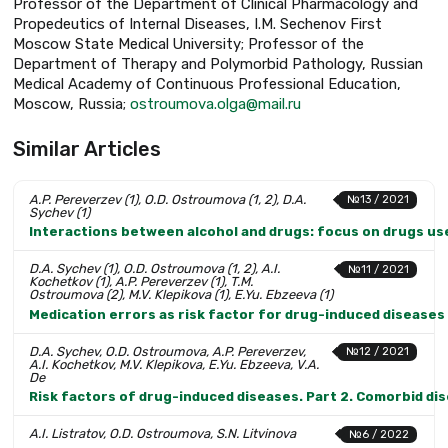
Professor of the Department of Clinical Pharmacology and
Propedeutics of Internal Diseases, I.M. Sechenov First
Moscow State Medical University; Professor of the
Department of Therapy and Polymorbid Pathology, Russian
Medical Academy of Continuous Professional Education,
Moscow, Russia;
ostroumova.olga@mail.ru
Similar Articles
A.P. Pereverzev (1), O.D. Ostroumova (1, 2), D.A.
№13 / 2021
Sychev (1)
Interactions between alcohol and drugs: focus on drugs use
D.A. Sychev (1), O.D. Ostroumova (1, 2), A.I.
№11 / 2021
Kochetkov (1), A.P. Pereverzev (1), T.M.
Ostroumova (2), M.V. Klepikova (1), E.Yu. Ebzeeva (1)
Medication errors as risk factor for drug-induced diseases
D.A. Sychev, O.D. Ostroumova, A.P. Pereverzev,
№12 / 2021
A.I. Kochetkov, M.V. Klepikova, E.Yu. Ebzeeva, V.A.
De
Risk factors of drug-induced diseases. Part 2. Comorbid dis
A.I. Listratov, O.D. Ostroumova, S.N. Litvinova
№6 / 2022