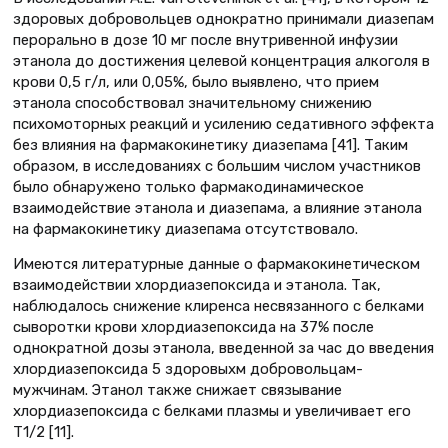
здоровых добровольцев однократно принимали диазепам
перорально в дозе 10 мг после внутривенной инфузии
этанола до достижения целевой концентрация алкоголя в
крови 0,5 г/л, или 0,05%, было выявлено, что прием
этанола способствовал значительному снижению
психомоторных реакций и усилению седативного эффекта
без влияния на фармакокинетику диазепама [41]. Таким
образом, в исследованиях с большим числом участников
было обнаружено только фармакодинамическое
взаимодействие этанола и диазепама, а влияние этанола
на фармакокинетику диазепама отсутствовало.
Имеются литературные данные о фармакокинетическом
взаимодействии хлордиазепоксида и этанола. Так,
наблюдалось снижение клиренса несвязанного с белками
сыворотки крови хлордиазепоксида на 37% после
однократной дозы этанола, введенной за час до введения
хлордиазепоксида 5 здоровыхм добровольцам-
мужчинам. Этанол также снижает связывание
хлордиазепоксида с белками плазмы и увеличивает его
Т1/2 [11].