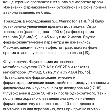
концентрацию препарата и этанола в сыворотке крови.
Изменений фармакокинетики бупропиона на фоне приема
этанола выявлено не было.
Тразодон. В исследовании S.J. Warrington et al. [13] было
установлено увеличение времени достижения Cmax
тразодона (разовая доза – 100 мг) на фоне приема
этанола (0,5 мл/кг) – с 45 минут до 2 часов. Другие
фармакокинетические параметры не изменились.
Фармакодинамические эффекты тразодона на фоне
приема этанола усиливались незначительно [13].
Флувоксамин. Флувоксамин интенсивно
метаболизируется CYP1A2 и CYP2D6 и является
ингибитором CYP1A2, CYP2C19 и CYP3A4 [15, 16].
Потенциальные фармакокинетические и
фармакодинамические взаимодействие между этанолом и
флувоксамином изучались в ряде исследований [17, 18].
Флувоксамин в дозе 50 мг как после однократного, так и
после многократного введения значимо не изменял
фармакокинетику этанола в дозе 40 г, введенного
внутривенно или перорально, хотя при приеме внутрь