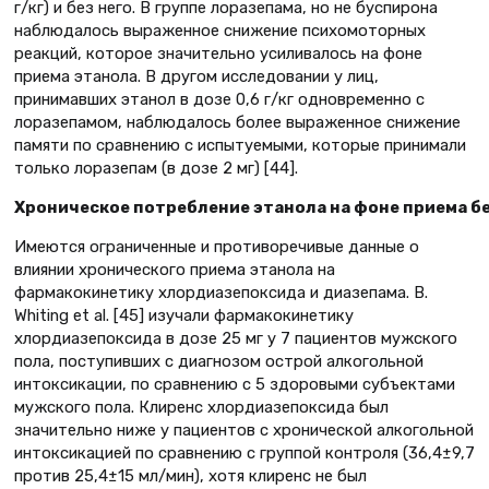
г/кг) и без него. В группе лоразепама, но не буспирона
наблюдалось выраженное снижение психомоторных
реакций, которое значительно усиливалось на фоне
приема этанола. В другом исследовании у лиц,
принимавших этанол в дозе 0,6 г/кг одновременно с
лоразепамом, наблюдалось более выраженное снижение
памяти по сравнению с испытуемыми, которые принимали
только лоразепам (в дозе 2 мг) [44].
Хроническое потребление этанола на фоне приема б
Имеются ограниченные и противоречивые данные о
влиянии хронического приема этанола на
фармакокинетику хлордиазепоксида и диазепама. B.
Whiting et al. [45] изучали фармакокинетику
хлордиазепоксида в дозе 25 мг у 7 пациентов мужского
пола, поступивших с диагнозом острой алкогольной
интоксикации, по сравнению с 5 здоровыми субъектами
мужского пола. Клиренс хлордиазепоксида был
значительно ниже у пациентов с хронической алкогольной
интоксикацией по сравнению с группой контроля (36,4±9,7
против 25,4±15 мл/мин), хотя клиренс не был