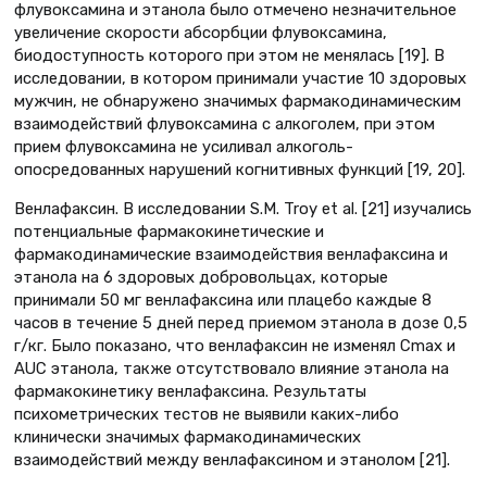
флувоксамина и этанола было отмечено незначительное
увеличение скорости абсорбции флувоксамина,
биодоступность которого при этом не менялась [19]. В
исследовании, в котором принимали участие 10 здоровых
мужчин, не обнаружено значимых фармакодинамическим
взаимодействий флувоксамина с алкоголем, при этом
прием флувоксамина не усиливал алкоголь-
опосредованных нарушений когнитивных функций [19, 20].
Венлафаксин. В исследовании S.M. Troy et al. [21] изучались
потенциальные фармакокинетические и
фармакодинамические взаимодействия венлафаксина и
этанола на 6 здоровых добровольцах, которые
принимали 50 мг венлафаксина или плацебо каждые 8
часов в течение 5 дней перед приемом этанола в дозе 0,5
г/кг. Было показано, что венлафаксин не изменял Cmax и
AUC этанола, также отсутствовало влияние этанола на
фармакокинетику венлафаксина. Результаты
психометрических тестов не выявили каких-либо
клинически значимых фармакодинамических
взаимодействий между венлафаксином и этанолом [21].