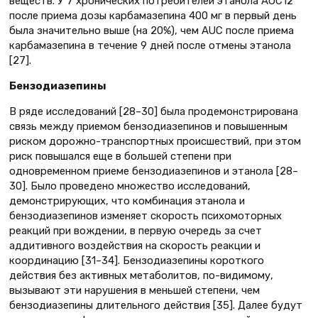
веществ. У 7 хронических потребителей этанола AUC12
после приема дозы карбамазепина 400 мг в первый день
была значительно выше (на 20%), чем AUC после приема
карбамазепина в течение 9 дней после отмены этанола
[27].
Бензодиазепины
В ряде исследований [28–30] была продемонстрирована
связь между приемом бензодиазепинов и повышенным
риском дорожно-транспортных происшествий, при этом
риск повышался еще в большей степени при
одновременном приеме бензодиазепинов и этанола [28–
30]. Было проведено множество исследований,
демонстрирующих, что комбинация этанола и
бензодиазепинов изменяет скорость психомоторных
реакций при вождении, в первую очередь за счет
аддитивного воздействия на скорость реакции и
координацию [31–34]. Бензодиазепины короткого
действия без активных метаболитов, по-видимому,
вызывают эти нарушения в меньшей степени, чем
бензодиазепины длительного действия [35]. Далее будут