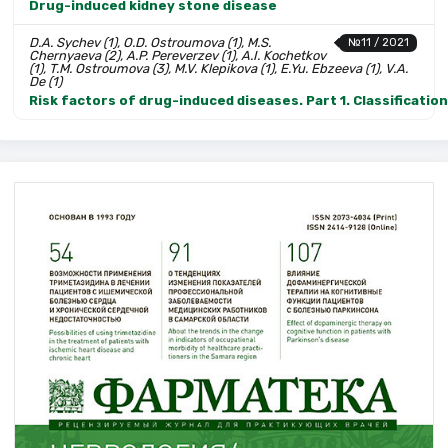
Drug-induced kidney stone disease
D.A. Sychev (1), O.D. Ostroumova (1), M.S.
№11 / 2021
Chernyaeva (2), A.P. Pereverzev (1), A.I. Kochetkov
(1), T.M. Ostroumova (3), M.V. Klepikova (1), E.Yu. Ebzeeva (1), V.A.
De (1)
Risk factors of drug-induced diseases. Part 1. Classificatio