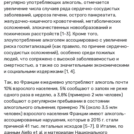
регулярно употребляющих алкоголь, отмечается
увеличение числа случаев ряда сердечно-сосудистых
заболеваний, цирроза печени, острого панкреатита,
желудочно-кишечного кровотечений, метаболических
осложнений, злокачественных новообразований и
психических расстройств [1–3]. Кроме того,
злоупотребление алкоголем ассоциировано с увеличение
риска госпитализаций (как правило, по причине сердечно-
сосудистых осложнений), особенно среди пожилых
людей, что сопряжено с высокой заболеваемостью и
смертностью, а также со значительными экономическими
и социальными издержками [1, 4].
Так, во Франции ежедневно употребляют алкоголь почти
10% взрослого населения, 5% сообщают о запоях не реже
одного раза в неделю, а 3,8% (примерно 2 млн человек)
сообщают о регулярном пребывании в состоянии
алкогольного опьянения; примерно 7% (около 3,5 млн
человек) взрослого населения Франции имеют алкоголь-
ассоциированные нарушения, которые в 2015 г. стали
причиной 41 тыс. летальных исходов [5–7]. В Италии, по
данным Aiello et al. и материалам Национального