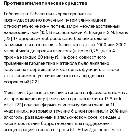
Противоэпилептические средства
Габапентин. Габапентин характеризуется
преимущественно почечным путем элиминации и
относительно низким потенциалом межлекарственных
взаимодействий [15]. В исследовании A. Bisaga и S.M. Evans
[22] 17 здоровым добровольцам без алкогольной
зависимости назначали габапентин в дозах 1000 или 2000
мг за 4 часа до приема алкоголя (в дозе 0,75 г/кг в 4
приема каждые 20 минут). На фоне совместного
применения габапентина и этанола было выявлено
нарушение координации и моторных функций, а также
дозозависимое увеличение частоты сердечных
сокращений [22].
Фенитоин. Данные о влиянии этанола на фармакодинамику
и фармакокинетику фенитоина противоречивы. Р. Sandor
et al. [23] изучали фармакокинетику фенитоина на 11
участниках, которые в течение 6 дней принимали 20%-ный
алкоголь, разведенный в апельсиновом соке, каждые 2
часа в состоянии бодрствования для поддержания
концентрации этанола в крови 50–80 мг/дл, после чего