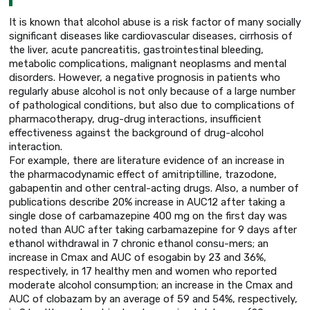
It is known that alcohol abuse is a risk factor of many socially
significant diseases like cardiovascular diseases, cirrhosis of
the liver, acute pancreatitis, gastrointestinal bleeding,
metabolic complications, malignant neoplasms and mental
disorders. However, a negative prognosis in patients who
regularly abuse alcohol is not only because of a large number
of pathological conditions, but also due to complications of
pharmacotherapy, drug-drug interactions, insufficient
effectiveness against the background of drug-alcohol
interaction.
For example, there are literature evidence of an increase in
the pharmacodynamic effect of amitriptilline, trazodone,
gabapentin and other central-acting drugs. Also, a number of
publications describe 20% increase in AUC12 after taking a
single dose of carbamazepine 400 mg on the first day was
noted than AUC after taking carbamazepine for 9 days after
ethanol withdrawal in 7 chronic ethanol consu-mers; an
increase in Cmax and AUC of esogabin by 23 and 36%,
respectively, in 17 healthy men and women who reported
moderate alcohol consumption; an increase in the Cmax and
AUC of clobazam by an average of 59 and 54%, respectively,