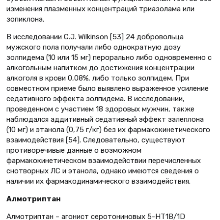
изменения плазменных концентраций триазолама или
зопиклона.
В исследовании C.J. Wilkinson [53] 24 добровольца
мужского пола получали либо однократную дозу
золпидема (10 или 15 мг) перорально либо одновременно с
алкогольным напитком до достижения концентрации
алкоголя в крови 0,08%, либо только золпидем. При
совместном приеме было выявлено выраженное усиление
седативного эффекта золпидема. В исследовании,
проведенном с участием 18 здоровых мужчин, также
наблюдался аддитивный седативный эффект залеплона
(10 мг) и этанола (0,75 г/кг) без их фармакокинетического
взаимодействия [54]. Следовательно, существуют
противоречивые данные о возможном
фармакокинетическом взаимодействии перечисленных
снотворных ЛС и этанола, однако имеются сведения о
наличии их фармакодинамического взаимодействия.
Алмотриптан
Алмотриптан – агонист серотониновых 5-HT1B/1D