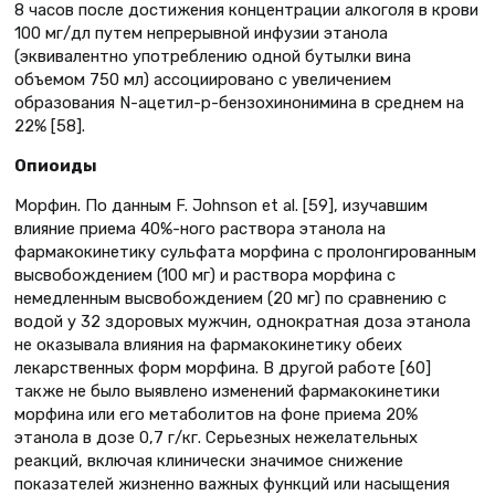
8 часов после достижения концентрации алкоголя в крови
100 мг/дл путем непрерывной инфузии этанола
(эквивалентно употреблению одной бутылки вина
объемом 750 мл) ассоциировано с увеличением
образования N-ацетил-р-бензохинонимина в среднем на
22% [58].
Опиоиды
Морфин. По данным F. Johnson et al. [59], изучавшим
влияние приема 40%-ного раствора этанола на
фармакокинетику сульфата морфина с пролонгированным
высвобождением (100 мг) и раствора морфина с
немедленным высвобождением (20 мг) по сравнению с
водой у 32 здоровых мужчин, однократная доза этанола
не оказывала влияния на фармакокинетику обеих
лекарственных форм морфина. В другой работе [60]
также не было выявлено изменений фармакокинетики
морфина или его метаболитов на фоне приема 20%
этанола в дозе 0,7 г/кг. Серьезных нежелательных
реакций, включая клинически значимое снижение
показателей жизненно важных функций или насыщения