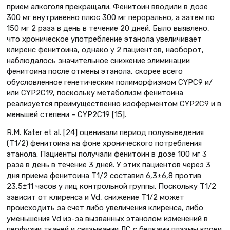
прием алкоголя прекращали. Фенитоин вводили в дозе
300 мг внутривенно плюс 300 мг перорально, а затем по
150 мг 2 раза в день в течение 20 дней. Было выявлено,
что хроническое употребление этанола увеличивает
клиренс фенитоина, однако у 2 пациентов, наоборот,
наблюдалось значительное снижение элиминации
фенитоина после отмены этанола, скорее всего
обусловленное генетическим полиморфизмом CYPC9 и/
или CYP2C19, поскольку метаболизм фенитоина
реализуется преимущественно изоферментом CYP2C9 и в
меньшей степени – CYP2C19 [15].
R.M. Kater et al. [24] оценивали период полувыведения
(Т1/2) фенитоина на фоне хронического потребления
этанола. Пациенты получали фенитоин в дозе 100 мг 3
раза в день в течение 3 дней. У этих пациентов через 3
дня приема фенитоина Т1/2 составил 6,3±6,8 против
23,5±11 часов у лиц контрольной группы. Поскольку Т1/2
зависит от клиренса и Vd, снижение Т1/2 может
происходить за счет либо увеличения клиренса, либо
уменьшения Vd из-за вызванных этанолом изменений в
перфузии тканей и связывании ЛС с белками плазмы крови