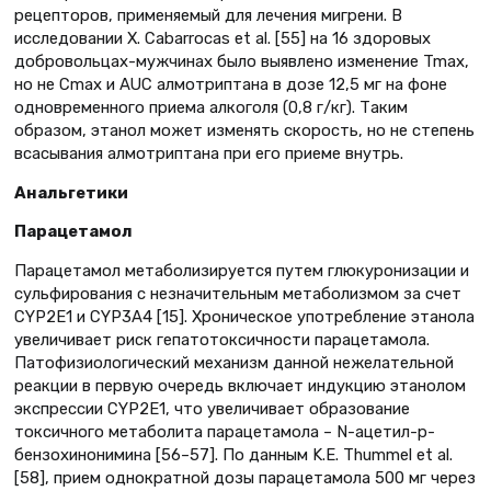
рецепторов, применяемый для лечения мигрени. В
исследовании Х. Cabarrocas et al. [55] на 16 здоровых
добровольцах-мужчинах было выявлено изменение Tmax,
но не Cmax и AUC алмотриптана в дозе 12,5 мг на фоне
одновременного приема алкоголя (0,8 г/кг). Таким
образом, этанол может изменять скорость, но не степень
всасывания алмотриптана при его приеме внутрь.
Анальгетики
Парацетамол
Парацетамол метаболизируется путем глюкуронизации и
сульфирования с незначительным метаболизмом за счет
CYP2E1 и CYP3A4 [15]. Хроническое употребление этанола
увеличивает риск гепатотоксичности парацетамола.
Патофизиологический механизм данной нежелательной
реакции в первую очередь включает индукцию этанолом
экспрессии CYP2E1, что увеличивает образование
токсичного метаболита парацетамола – N-ацетил-р-
бензохинонимина [56–57]. По данным K.E. Thummel et al.
[58], прием однократной дозы парацетамола 500 мг через