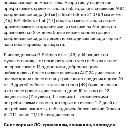
нормализован по массе тела. Напротив, у пациентов,
прекративших прием этанола, наблюдалось снижение AUC
хлордиазепоксида (50 мг) с 55,6±5,8 до 21,0±5,1 мкг×ч/мл
[46]. E.M. Sellers et al. [47] после отмены этанола лицам,
принимавшим его хронически, отметили на 6-й день по
сравнению со 2-м днем более низкие концентрации
хлордиазепоксида и десметилхлордиазепоксида через 4
часа после приема препарата.
В исследовании R. Sellman et al. [48] у 14 пациентов
мужского пола, которые регулярно употребляли этанол,
по сравнению с 13 здоровыми добровольцами
наблюдались более низкие величины AUC24 диазепама в
плазме крови после его внутривенного введения в дозе 10
мг. В другой работе тех же авторов [49] было показано,
что после приема диазепама в дозе 10 мг внутрь 12
пациентами (11 мужчин, 1 женщина) – хроническими
потребителями этанола, которые в течение 1–7 дней не
потребляли алкоголь, наблюдались более низкие Cmax и
AUC12, но не T1/2 бензодиазепина.
Снотворные ЛС: триазолам, зопиклон, золпидем