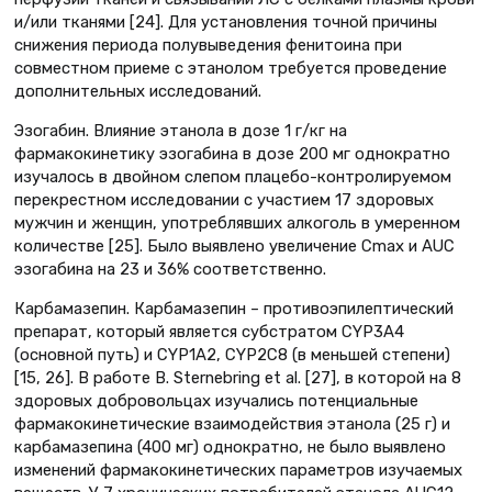
и/или тканями [24]. Для установления точной причины
снижения периода полувыведения фенитоина при
совместном приеме с этанолом требуется проведение
дополнительных исследований.
Эзогабин. Влияние этанола в дозе 1 г/кг на
фармакокинетику эзогабина в дозе 200 мг однократно
изучалось в двойном слепом плацебо-контролируемом
перекрестном исследовании с участием 17 здоровых
мужчин и женщин, употреблявших алкоголь в умеренном
количестве [25]. Было выявлено увеличение Cmax и AUC
эзогабина на 23 и 36% соответственно.
Карбамазепин. Карбамазепин – противоэпилептический
препарат, который является субстратом CYP3A4
(основной путь) и CYP1A2, CYP2C8 (в меньшей степени)
[15, 26]. В работе B. Sternebring et al. [27], в которой на 8
здоровых добровольцах изучались потенциальные
фармакокинетические взаимодействия этанола (25 г) и
карбамазепина (400 мг) однократно, не было выявлено
изменений фармакокинетических параметров изучаемых