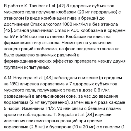
В работе K. Taeuber et al. [42] 8 здоровых субъектов
мужского пола получали клобазам (20 мг перорально) с
этанолом (в виде комбинации пива и бренди) до
достижения Cmax алкоголя 1000 мкг/мл и без этанола
[42]. Этанол увеличивал Cmax и AUC клобазама в среднем
на 59 и 54% соответственно. Клобазам не влиял на
фармакокинетику этанола. Несмотря на увеличение
концентраций клобазама, на фоне введения этанола не
было выявлено значимых различий в
фармакодинамических эффектах препарата между двумя
группами испытуемых.
А.М. Hoyumpa et al. [43] наблюдали снижение (в среднем
на 18%) клиренса лоразепама у 7 здоровых субъектов
мужского пола, получавших этанол в дозе 0,8 г/кг,
разведенный в апельсиновом соке, за час до введения
лоразепама (2 мг внутривенно), затем еще 4 раза каждые
5 часов. Изменений Т1/2, Vd или связи с белками плазмы
крови не наблюдалось. T. Seppala et al. [34] изучали
изменения психомоторных реакций при приеме
лоразепама (2,5 мг) и буспирона (10 и 20 мг) с этанолом (1