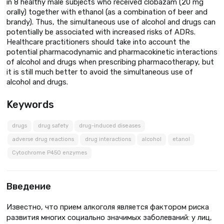
in 8 healthy male subjects who received clobazam (20 mg
orally) together with ethanol (as a combination of beer and
brandy). Thus, the simultaneous use of alcohol and drugs can
potentially be associated with increased risks of ADRs.
Healthcare practitioners should take into account the
potential pharmacodynamic and pharmacokinetic interactions
of alcohol and drugs when prescribing pharmacotherapy, but
it is still much better to avoid the simultaneous use of
alcohol and drugs.
Keywords
drugs
drug safety
drug-induced diseases
adverse drug reactions
drug interactions
alcohol
etanol
Cytochrome P450 enzymes
Введение
Известно, что прием алкоголя является фактором риска
развития многих социально значимых заболеваний: у лиц,