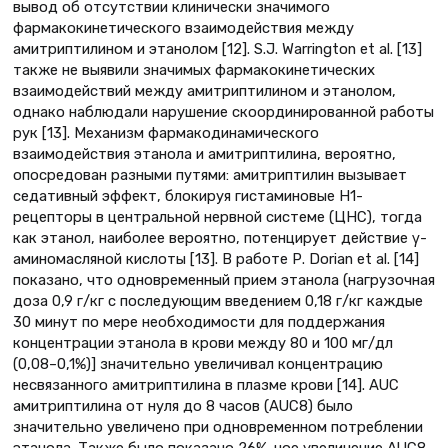
вывод об отсутствии клинически значимого
фармакокинетического взаимодействия между
амитриптилином и этанолом [12]. S.J. Warrington et al. [13]
также не выявили значимых фармакокинетических
взаимодействий между амитриптилином и этанолом,
однако наблюдали нарушение скоординированной работы
рук [13]. Механизм фармакодинамического
взаимодействия этанола и амитриптилина, вероятно,
опосредован разными путями: амитриптилин вызывает
седативный эффект, блокируя гистаминовые H1-
рецепторы в центральной нервной системе (ЦНС), тогда
как этанол, наиболее вероятно, потенцирует действие γ-
аминомасляной кислоты [13]. В работе Р. Dorian et al. [14]
показано, что одновременный прием этанола (нагрузочная
доза 0,9 г/кг с последующим введением 0,18 г/кг каждые
30 минут по мере необходимости для поддержания
концентрации этанола в крови между 80 и 100 мг/дл
(0,08–0,1%)] значительно увеличивал концентрацию
несвязанного амитриптилина в плазме крови [14]. AUC
амитриптилина от нуля до 8 часов (AUC8) было
значительно увеличено при одновременном потреблении
этанола. Также было показано 26%-ное увеличение AUC8