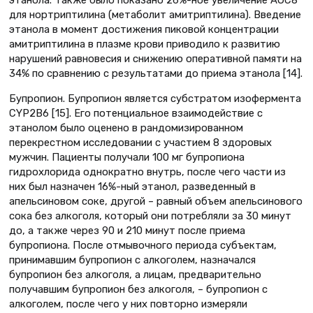
для нортриптилина (метаболит амитриптилина). Введение
этанола в момент достижения пиковой концентрации
амитриптилина в плазме крови приводило к развитию
нарушений равновесия и снижению оперативной памяти на
34% по сравнению с результатами до приема этанола [14].
Бупропион. Бупропион является субстратом изофермента
CYP2B6 [15]. Его потенциальное взаимодействие с
этанолом было оценено в рандомизированном
перекрестном исследовании с участием 8 здоровых
мужчин. Пациенты получали 100 мг бупропиона
гидрохлорида однократно внутрь, после чего части из
них был назначен 16%-ный этанол, разведенный в
апельсиновом соке, другой – равный объем апельсинового
сока без алкоголя, который они потребляли за 30 минут
до, а также через 90 и 210 минут после приема
бупропиона. После отмывочного периода субъектам,
принимавшим бупропион с алкоголем, назначался
бупропион без алкоголя, а лицам, предварительно
получавшим бупропион без алкоголя, – бупропион с
алкоголем, после чего у них повторно измеряли