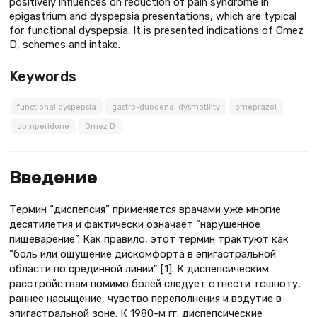
positively influences on reduction of pain syndrome in
epigastrium and dyspepsia presentations, which are typical
for functional dyspepsia. It is presented indications of Omez
D, schemes and intake.
Keywords
functional dyspepsia
gastro-duodenal dysmotility
omeprazol
domperidone
Omez D
Введение
Термин “диспепсия” применяется врачами уже многие
десятилетия и фактически означает “нарушенное
пищеварение”. Как правило, этот термин трактуют как
“боль или ощущение дискомфорта в эпигастральной
области по срединной линии” [1]. К диспепсическим
расстройствам помимо болей следует отнести тошноту,
раннее насыщение, чувство переполнения и вздутие в
эпигастральной зоне. К 1980-м гг. диспепсические