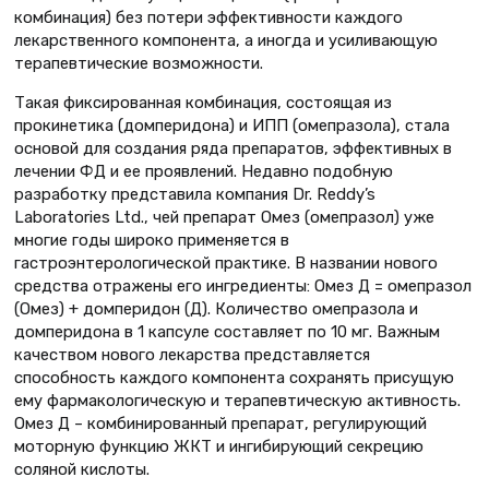
комбинация) без потери эффективности каждого
лекарственного компонента, а иногда и усиливающую
терапевтические возможности.
Такая фиксированная комбинация, состоящая из
прокинетика (домперидона) и ИПП (омепразола), стала
основой для создания ряда препаратов, эффективных в
лечении ФД и ее проявлений. Недавно подобную
разработку представила компания Dr. Reddy’s
Laboratories Ltd., чей препарат Омез (омепразол) уже
многие годы широко применяется в
гастроэнтерологической практике. В названии нового
средства отражены его ингредиенты: Омез Д = омепразол
(Омез) + домперидон (Д). Количество омепразола и
домперидона в 1 капсуле составляет по 10 мг. Важным
качеством нового лекарства представляется
способность каждого компонента сохранять присущую
ему фармакологическую и терапевтическую активность.
Омез Д – комбинированный препарат, регулирующий
моторную функцию ЖКТ и ингибирующий секрецию
соляной кислоты.