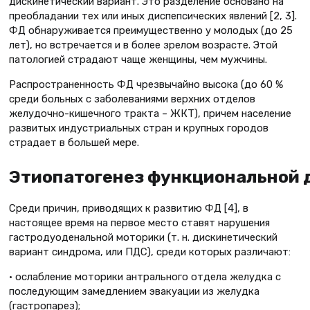
дискинетический вариант. Это разделение основано на
преобладании тех или иных диспепсических явлений [2, 3].
ФД обнаруживается преимущественно у молодых (до 25
лет), но встречается и в более зрелом возрасте. Этой
патологией страдают чаще женщины, чем мужчины.
Распространенность ФД чрезвычайно высока (до 60 %
среди больных с заболеваниями верхних отделов
желудочно-кишечного тракта – ЖКТ), причем население
развитых индустриальных стран и крупных городов
страдает в большей мере.
Этиопатогенез функциональной 
Среди причин, приводящих к развитию ФД [4], в
настоящее время на первое место ставят нарушения
гастродуоденальной моторики (т. н. дискинетический
вариант синдрома, или ПДС), среди которых различают:
• ослабление моторики антрального отдела желудка с
последующим замедлением эвакуации из желудка
(гастропарез);