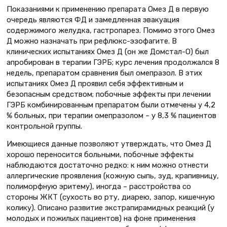
Показаниями к применению препарата Омез Д в первую
очередь являются ФД и замедленная эвакуация
содержимого желудка, гастропарез. Помимо этого Омез
Д можно назначать при рефлюкс-эзофагите. В
клинических испытаниях Омез Д (он же Домстал-О) был
апробирован в терапии ГЭРБ; курс лечения продолжался 8
недель, препаратом сравнения был омепразол. В этих
испытаниях Омез Д проявил себя эффективным и
безопасным средством; побочные эффекты при лечении
ГЭРБ комбинированным препаратом были отмечены у 4,2
% больных, при терапии омепразолом – у 8,3 % пациентов
контрольной группы.
Имеющиеся данные позволяют утверждать, что Омез Д
хорошо переносится больными, побочные эффекты
наблюдаются достаточно редко: к ним можно отнести
аллергические проявления (кожную сыпь, зуд, крапивницу,
полиморфную эритему), иногда – расстройства со
стороны ЖКТ (сухость во рту, диарею, запор, кишечную
колику). Описано развитие экстрапирамидных реакций (у
молодых и пожилых пациентов) на фоне применения