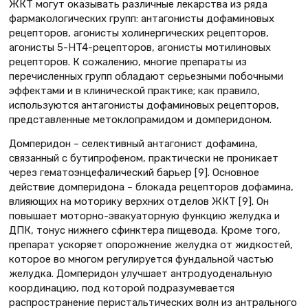
ЖКТ могут оказывать различные лекарства из ряда
фармакологических групп: антагонисты дофаминовых
рецепторов, агонисты холинергических рецепторов,
агонисты 5-HT4-рецепторов, агонисты мотилиновых
рецепторов. К сожалению, многие препараты из
перечисленных групп обладают серьезными побочными
эффектами и в клинической практике; как правило,
используются антагонисты дофаминовых рецепторов,
представленные метоклопрамидом и домперидоном.
Домперидон – селективный антагонист дофамина,
связанный с бутипрофеном, практически не проникает
через гематоэнцефалический барьер [9]. Основное
действие домперидона – блокада рецепторов дофамина,
влияющих на моторику верхних отделов ЖКТ [9]. Он
повышает моторно-эвакуаторную функцию желудка и
ДПК, тонус нижнего сфинктера пищевода. Кроме того,
препарат ускоряет опорожнение желудка от жидкостей,
которое во многом регулируется фундальной частью
желудка. Домперидон улучшает антродуоденальную
координацию, под которой подразумевается
распространение перистальтических волн из антрального