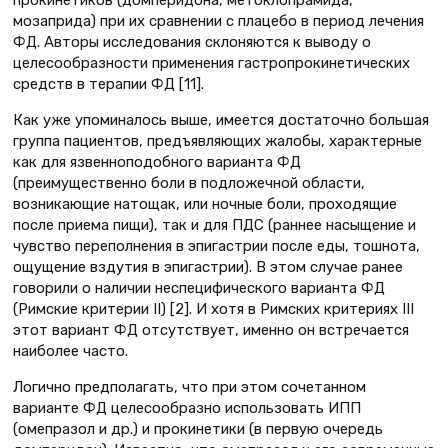
прокинетиков (домперидона, метоклопрамида,
мозаприда) при их сравнении с плацебо в период лечения
ФД. Авторы исследования склоняются к выводу о
целесообразности применения гастропрокинетических
средств в терапии ФД [11].
Как уже упоминалось выше, имеется достаточно большая
группа пациентов, предъявляющих жалобы, характерные
как для язвенноподобного варианта ФД
(преимущественно боли в подложечной области,
возникающие натощак, или ночные боли, проходящие
после приема пищи), так и для ПДС (раннее насыщение и
чувство переполнения в эпигастрии после еды, тошнота,
ощущение вздутия в эпигастрии). В этом случае ранее
говорили о наличии неспецифического варианта ФД
(Римские критерии II) [2]. И хотя в Римских критериях III
этот вариант ФД отсутствует, именно он встречается
наиболее часто.
Логично предполагать, что при этом сочетанном
варианте ФД целесообразно использовать ИПП
(омепразол и др.) и прокинетики (в первую очередь