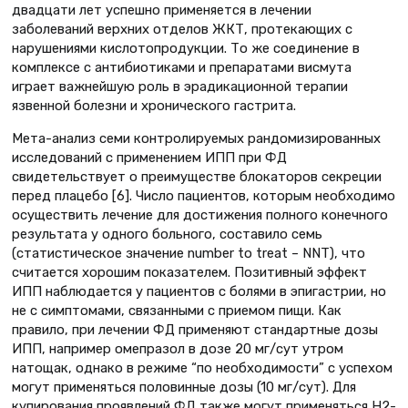
двадцати лет успешно применяется в лечении
заболеваний верхних отделов ЖКТ, протекающих с
нарушениями кислотопродукции. То же соединение в
комплексе с антибиотиками и препаратами висмута
играет важнейшую роль в эрадикационной терапии
язвенной болезни и хронического гастрита.
Мета-анализ семи контролируемых рандомизированных
исследований с применением ИПП при ФД
свидетельствует о преимуществе блокаторов секреции
перед плацебо [6]. Число пациентов, которым необходимо
осуществить лечение для достижения полного конечного
результата у одного больного, составило семь
(статистическое значение number to treat – NNT), что
считается хорошим показателем. Позитивный эффект
ИПП наблюдается у пациентов с болями в эпигастрии, но
не с симптомами, связанными с приемом пищи. Как
правило, при лечении ФД применяют стандартные дозы
ИПП, например омепразол в дозе 20 мг/сут утром
натощак, однако в режиме “по необходимости” с успехом
могут применяться половинные дозы (10 мг/сут). Для
купирования проявлений ФД также могут применяться H2-