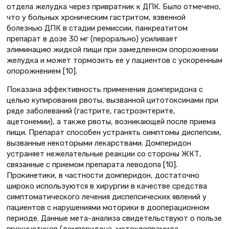
отдела желудка через привратник к ДПК. Было отмечено,
что у больных хроническим гастритом, язвенной
болезнью ДПК в стадии ремиссии, панкреатитом
препарат в дозе 30 мг (перорально) усиливает
элиминацию жидкой пищи при замедленном опорожнении
желудка и может тормозить ее у пациентов с ускоренным
опорожнением [10].
Показана эффективность применения домперидона с
целью купирования рвоты, вызванной цитотоксинами при
ряде заболеваний (гастрите, гастроэнтерите,
ацетонемии), а также рвоты, возникающей после приема
пищи. Препарат способен устранять симптомы диспепсии,
вызванные некоторыми лекарствами. Домперидон
устраняет нежелательные реакции со стороны ЖКТ,
связанные с приемом препарата леводопа [10].
Прокинетики, в частности домперидон, достаточно
широко используются в хирургии в качестве средства
симптоматического лечения диспепсических явлений у
пациентов с нарушениями моторики в дооперационном
периоде. Данные мета-анализа свидетельствуют о пользе