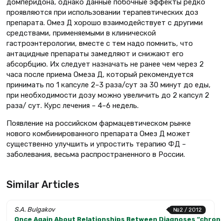
домперидона, однако данные побочные эффекты редко
проявляются при использовании терапевтических доз
препарата. Омез Д хорошо взаимодействует с другими
средствами, применяемыми в клинической
гастроэнтерологии, вместе с тем надо помнить, что
антацидные препараты замедляют и снижают его
абсорбцию. Их следует назначать не ранее чем через 2
часа после приема Омеза Д, который рекомендуется
принимать по 1 капсуле 2–3 раза/сут за 30 минут до еды,
при необходимости дозу можно увеличить до 2 капсул 2
раза/ сут. Курс лечения – 4–6 недель.
Появление на российском фармацевтическом рынке
нового комбинированного препарата Омез Д может
существенно улучшить и упростить терапию ФД –
заболевания, весьма распространенного в России.
Similar Articles
S.A. Bulgakov
№2 / 2012
Once Again About Relationships Between Diagnoses “chroni