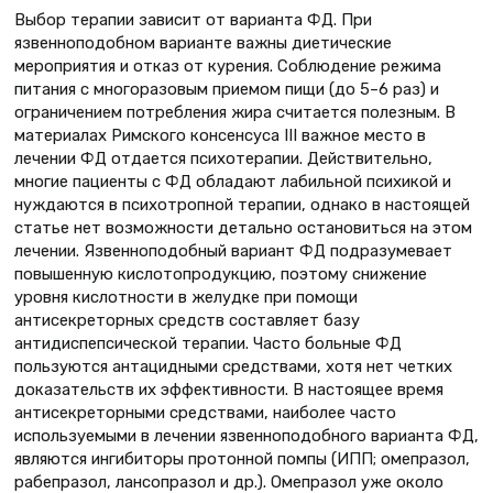
Выбор терапии зависит от варианта ФД. При
язвенноподобном варианте важны диетические
мероприятия и отказ от курения. Соблюдение режима
питания с многоразовым приемом пищи (до 5–6 раз) и
ограничением потребления жира считается полезным. В
материалах Римского консенсуса III важное место в
лечении ФД отдается психотерапии. Действительно,
многие пациенты с ФД обладают лабильной психикой и
нуждаются в психотропной терапии, однако в настоящей
статье нет возможности детально остановиться на этом
лечении. Язвенноподобный вариант ФД подразумевает
повышенную кислотопродукцию, поэтому снижение
уровня кислотности в желудке при помощи
антисекреторных средств составляет базу
антидиспепсической терапии. Часто больные ФД
пользуются антацидными средствами, хотя нет четких
доказательств их эффективности. В настоящее время
антисекреторными средствами, наиболее часто
используемыми в лечении язвенноподобного варианта ФД,
являются ингибиторы протонной помпы (ИПП; омепразол,
рабепразол, лансопразол и др.). Омепразол уже около