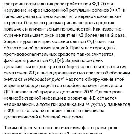
гастроинтестинальных расстройств при ФД. Это и
нарушение нейроэндокринной регуляции органов ЖКТ, и
гиперсекреция соляной кислоты, и нервно-психические
стрессы. Отдельно рассматривалась роль вредных
привычек и алиментарных погрешностей. Как известно,
курение повышает риск развития ФД более чем в 2 раза.
Запрет курения и приема алкоголя при ФД является
обязательной рекомендацией. Прием нестероидных
противовоспалительных средств также считается
фактором риска при ФД [4]. За два последних
десятилетия неоднократно обсуждалась связь развития
симптомов ФД с инфицированностью слизистой оболочки
желудка
Helicobacter pylori.
Частота обнаружения этой
инфекции среди пациентов с заболеваниями желудка и
ДПК неязвенной природы достигает 70 %. Однако роль
хеликобактерной инфекции в развитии ФД остается
недоказанной, а попытки эрадикации
H. pylori
у пациентов
с ФД не оказывали положительного влияния на
диспепсический и болевой синдромы.
Таким образом, патогенетическими факторами, роль
которых в происхождении ФД можно считать