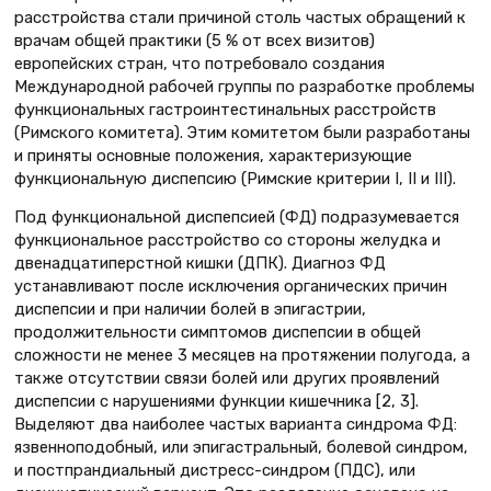
расстройства стали причиной столь частых обращений к
врачам общей практики (5 % от всех визитов)
европейских стран, что потребовало создания
Международной рабочей группы по разработке проблемы
функциональных гастроинтестинальных расстройств
(Римского комитета). Этим комитетом были разработаны
и приняты основные положения, характеризующие
функциональную диспепсию (Римские критерии I, II и III).
Под функциональной диспепсией (ФД) подразумевается
функциональное расстройство со стороны желудка и
двенадцатиперстной кишки (ДПК). Диагноз ФД
устанавливают после исключения органических причин
диспепсии и при наличии болей в эпигастрии,
продолжительности симптомов диспепсии в общей
сложности не менее 3 месяцев на протяжении полугода, а
также отсутствии связи болей или других проявлений
диспепсии с нарушениями функции кишечника [2, 3].
Выделяют два наиболее частых варианта синдрома ФД:
язвенноподобный, или эпигастральный, болевой синдром,
и постпрандиальный дистресс-синдром (ПДС), или