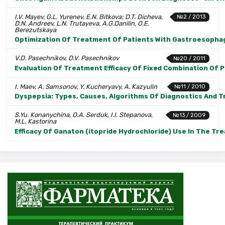
I.V. Mayev, G.L. Yurenev, E.N. Bitkova; D.T. Dicheva,
№2 / 2013
D.N. Andreev, L.N. Trutayeva, A.G.Danilin, O.E.
Berezutskaya
Optimization Of Treatment Of Patients With Gastroesophag
V.D. Pasechnikov, D.V. Pasechnikov
№20 / 2011
Evaluation Of Treatment Efficacy Of Fixed Combination Of 
I. Maev, A. Samsonov, Y. Kucheryavy, A. Kazyulin
№11 / 2010
Dyspepsia: Types, Causes, Algorithms Of Diagnostics And 
S.Yu. Konanychina, O.A. Serduk, I.I. Stepanova,
№13 / 2009
M.L. Kastorina
Efficacy Of Ganaton (itopride Hydrochloride) Use In The Tr