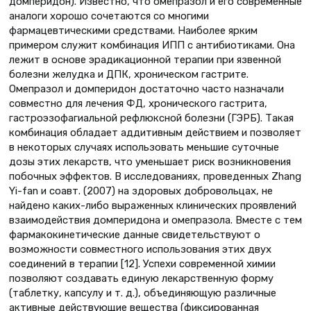
домперидон). Известно, что омепразол и его современные
аналоги хорошо сочетаются со многими
фармацевтическими средствами. Наиболее ярким
примером служит комбинация ИПП с антибиотиками. Она
лежит в основе эрадикационной терапии при язвенной
болезни желудка и ДПК, хроническом гастрите.
Омепразол и домперидон достаточно часто назначали
совместно для лечения ФД, хронического гастрита,
гастроэзофагиальной рефлюксной болезни (ГЭРБ). Такая
комбинация обладает аддитивным действием и позволяет
в некоторых случаях использовать меньшие суточные
дозы этих лекарств, что уменьшает риск возникновения
побочных эффектов. В исследованиях, проведенных Zhang
Yi-fan и соавт. (2007) на здоровых добровольцах, не
найдено каких-либо выраженных клинических проявлений
взаимодействия домперидона и омепразола. Вместе с тем
фармакокинетические данные свидетельствуют о
возможности совместного использования этих двух
соединений в терапии [12]. Успехи современной химии
позволяют создавать единую лекарственную форму
(таблетку, капсулу и т. д.), объединяющую различные
активные действующие вещества (фиксированная