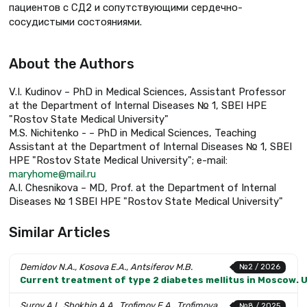
пациентов с СД2 и сопутствующими сердечно-
сосудистыми состояниями.
About the Authors
V.I. Kudinov – PhD in Medical Sciences, Assistant Professor
at the Department of Internal Diseases № 1, SBEI HPE
"Rostov State Medical University"
M.S. Nichitenko - – PhD in Medical Sciences, Teaching
Assistant at the Department of Internal Diseases № 1, SBEI
HPE "Rostov State Medical University"; e-mail:
maryhome@mail.ru
A.I. Chesnikova – MD, Prof. at the Department of Internal
Diseases № 1 SBEI HPE "Rostov State Medical University"
Similar Articles
Demidov N.A., Kosova E.A., Antsiferov M.B.
№2 / 2026
Current treatment of type 2 diabetes mellitus in Moscow. U
Surov A.I., Shokhin A.A., Trofimov E.A., Trofimova
№8 / 2025