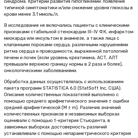
синдрома. Критерии развития гипогликемии: появление
типичной симптоматики и/или снижение уровня глюкозы в
крови менее 3,1 ммоль/л.
В исследование не включались пациенты с клиническими
признаками стабильной стенокардии III–IV ФК, инфарктом
миокарда или инсультом в анамнезе, а также лица с
клапанными пороками сердца, различными нарушениями
ритма сердца и проводимости, выраженной патологией
печени и почек (если уровень креатинина, АСТ, АЛТ
превышали верхнюю границу нормы в 2 раза и более),
онкологическими заболеваниями.
Обработка данных осуществлялась с использованием
пакета программ STATISTICA 6.0 (StatSoft Inc, США).
Описание количественных показателей выполнено с
помощью среднего арифметического значения ± ошибки
средней арифметической (M ± m). Различия значений
количественных признаков в независимых выборках
оценивали с помощью t-критерия Стьюдента, в
зависимых выборках достоверность различий
устанавливали с помощью непараметрического критерия