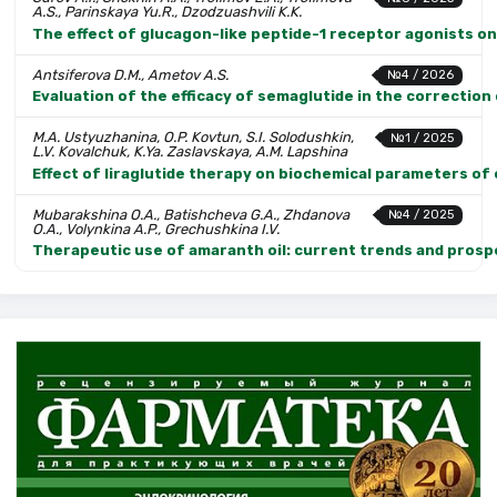
A.S., Parinskaya Yu.R., Dzodzuashvili K.K.
The effect of glucagon-like peptide-1 receptor agonists on
Antsiferova D.M., Ametov A.S.
№4 / 2026
Evaluation of the efficacy of semaglutide in the correction 
M.A. Ustyuzhanina, O.P. Kovtun, S.I. Solodushkin,
№1 / 2025
L.V. Kovalchuk, K.Ya. Zaslavskaya, A.M. Lapshina
Effect of liraglutide therapy on biochemical parameters of
Mubarakshina O.A., Batishcheva G.A., Zhdanova
№4 / 2025
O.A., Volynkina A.P., Grechushkina I.V.
Therapeutic use of amaranth oil: current trends and prosp