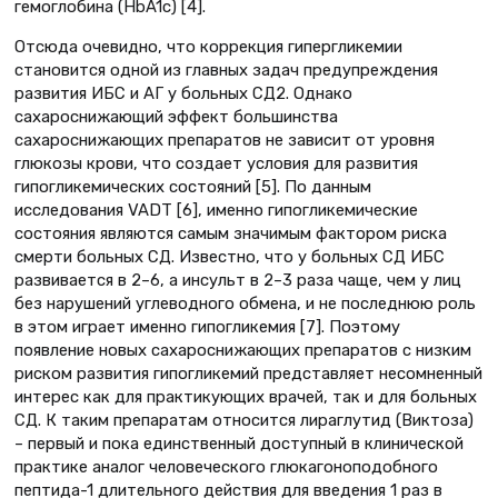
гемоглобина (HbA1c) [4].
Отсюда очевидно, что коррекция гипергликемии
становится одной из главных задач предупреждения
развития ИБС и АГ у больных СД2. Однако
сахароснижающий эффект большинства
сахароснижающих препаратов не зависит от уровня
глюкозы крови, что создает условия для развития
гипогликемических состояний [5]. По данным
исследования VADT [6], именно гипогликемические
состояния являются самым значимым фактором риска
смерти больных СД. Известно, что у больных СД ИБС
развивается в 2–6, а инсульт в 2–3 раза чаще, чем у лиц
без нарушений углеводного обмена, и не последнюю роль
в этом играет именно гипогликемия [7]. Поэтому
появление новых сахароснижающих препаратов с низким
риском развития гипогликемий представляет несомненный
интерес как для практикующих врачей, так и для больных
СД. К таким препаратам относится лираглутид (Виктоза)
– первый и пока единственный доступный в клинической
практике аналог человеческого глюкагоноподобного
пептида-1 длительного действия для введения 1 раз в