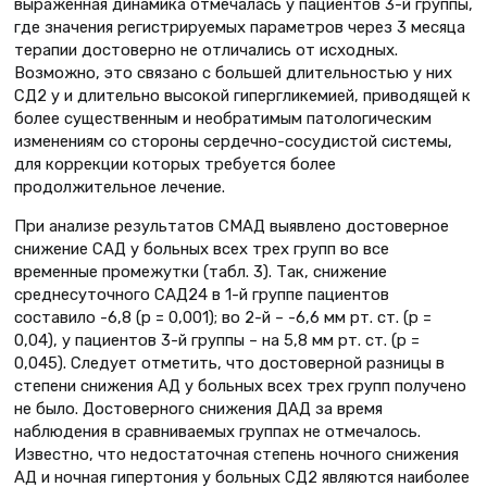
выраженная динамика отмечалась у пациентов 3-й группы,
где значения регистрируемых параметров через 3 месяца
терапии достоверно не отличались от исходных.
Возможно, это связано с большей длительностью у них
СД2 у и длительно высокой гипергликемией, приводящей к
более существенным и необратимым патологическим
изменениям со стороны сердечно-сосудистой системы,
для коррекции которых требуется более
продолжительное лечение.
При анализе результатов СМАД выявлено достоверное
снижение САД у больных всех трех групп во все
временные промежутки (табл. 3). Так, снижение
среднесуточного САД24 в 1-й группе пациентов
составило -6,8 (p = 0,001); во 2-й – -6,6 мм рт. ст. (p =
0,04), у пациентов 3-й группы – на 5,8 мм рт. ст. (p =
0,045). Следует отметить, что достоверной разницы в
степени снижения АД у больных всех трех групп получено
не было. Достоверного снижения ДАД за время
наблюдения в сравниваемых группах не отмечалось.
Известно, что недостаточная степень ночного снижения
АД и ночная гипертония у больных СД2 являются наиболее