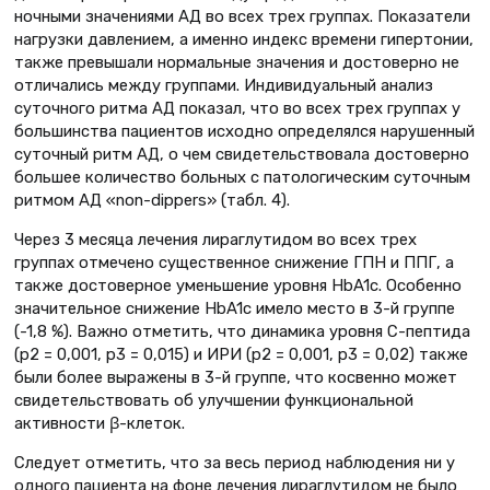
ночными значениями АД во всех трех группах. Показатели
нагрузки давлением, а именно индекс времени гипертонии,
также превышали нормальные значения и достоверно не
отличались между группами. Индивидуальный анализ
суточного ритма АД показал, что во всех трех группах у
большинства пациентов исходно определялся нарушенный
суточный ритм АД, о чем свидетельствовала достоверно
большее количество больных с патологическим суточным
ритмом АД «non-dippers» (табл. 4).
Через 3 месяца лечения лираглутидом во всех трех
группах отмечено существенное снижение ГПН и ППГ, а
также достоверное уменьшение уровня HbA1c. Особенно
значительное снижение HbA1c имело место в 3-й группе
(-1,8 %). Важно отметить, что динамика уровня С-пептида
(p2 = 0,001, p3 = 0,015) и ИРИ (p2 = 0,001, p3 = 0,02) также
были более выражены в 3-й группе, что косвенно может
свидетельствовать об улучшении функциональной
активности β-клеток.
Следует отметить, что за весь период наблюдения ни у
одного пациента на фоне лечения лираглутидом не было