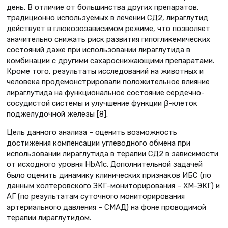
день. В отличие от большинства других препаратов,
традиционно используемых в лечении СД2, лираглутид
действует в глюкозозависимом режиме, что позволяет
значительно снижать риск развития гипогликемических
состояний даже при использовании лираглутида в
комбинации с другими сахароснижающими препаратами.
Кроме того, результаты исследований на животных и
человека продемонстрировали положительное влияние
лираглутида на функциональное состояние сердечно-
сосудистой системы и улучшение функции β-клеток
поджелудочной железы [8].
Цель данного анализа – оценить возможность
достижения компенсации углеводного обмена при
использовании лираглутида в терапии СД2 в зависимости
от исходного уровня HbA1с. Дополнительной задачей
было оценить динамику клинических признаков ИБС (по
данным холтеровского ЭКГ-мониторирования – ХМ-ЭКГ) и
АГ (по результатам суточного мониторирования
артериального давления – СМАД) на фоне проводимой
терапии лираглутидом.