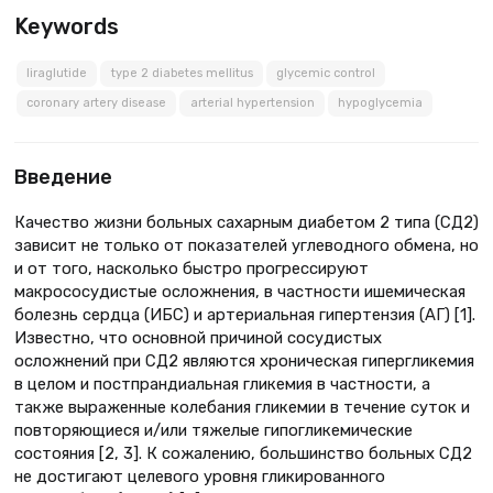
Keywords
liraglutide
type 2 diabetes mellitus
glycemic control
coronary artery disease
arterial hypertension
hypoglycemia
Введение
Качество жизни больных сахарным диабетом 2 типа (СД2)
зависит не только от показателей углеводного обмена, но
и от того, насколько быстро прогрессируют
макрососудистые осложнения, в частности ишемическая
болезнь сердца (ИБС) и артериальная гипертензия (АГ) [1].
Известно, что основной причиной сосудистых
осложнений при СД2 являются хроническая гипергликемия
в целом и постпрандиальная гликемия в частности, а
также выраженные колебания гликемии в течение суток и
повторяющиеся и/или тяжелые гипогликемические
состояния [2, 3]. К сожалению, большинство больных СД2
не достигают целевого уровня гликированного