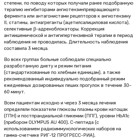
степени, по поводу которых получали ранее подобранную
терапию ингибиторами ангиотензинпревращающего
фермента или антагонистами рецепторов к ангиотензину
II, статины, антиагреганты (ацетилсалициловая кислота),
селективные β-адреноблокаторы. Коррекция
антиишемической и антигипертензивной терапии в период
наблюдения не проводилась. Длительность наблюдения
составила 3 месяца.
Во всех группах больные соблюдали специально
разработанную диету и режим питания
(стандартизованные по хлебным единицам), а также
рекомендованный индивидуально подобранный режим
ежедневных дозированных пеших прогулок в течение 30–
60 минут.
Всем пациентам исходно и через 3 месяца лечения
определяли показатели глюкозы плазмы крови натощак
(ГПН) и постпрандиальной гликемии (ППГ), уровни HbA1c
(прибором OLYMPUS AU 400), С-пептида (с
использованием радиоиммунологических наборов на
гамма-счетчике РИГ-12 ПРОГРЕСС-РИА),