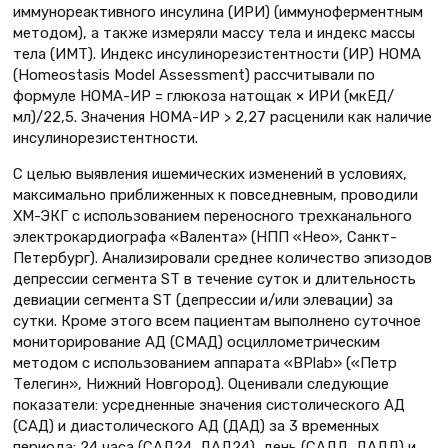
иммунореактивного инсулина (ИРИ) (иммуноферментным
методом), а также измеряли массу тела и индекс массы
тела (ИМТ). Индекс инсулинорезистентности (ИР) HOMA
(Homeostasis Model Assessment) рассчитывали по
формуле HOMA-ИР = глюкоза натощак × ИРИ (мкЕД/
мл)/22,5. Значения HOMA-ИР > 2,27 расценили как наличие
инсулинорезистентности.
С целью выявления ишемических изменений в условиях,
максимально приближенных к повседневным, проводили
ХМ-ЭКГ с использованием переносного трехканального
электрокардиографа «Валента» (НПП «Нео», Санкт-
Петербург). Анализировали среднее количество эпизодов
депрессии сегмента ST в течение суток и длительность
девиации сегмента ST (депрессии и/или элевации) за
сутки. Кроме этого всем пациентам выполнено суточное
мониторирование АД (СМАД) осциллометрическим
методом с использованием аппарата «ВPlab» («Петр
Телегин», Нижний Новгород). Оценивали следующие
показатели: усредненные значения систолического АД
(САД) и диастолического АД (ДАД) за 3 временных
периода: 24 часа (САД24, ДАД24), день (САДД, ДАДД) и