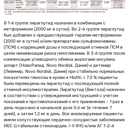
В 1-й группе лираглутид назначен в комбинации с
метформином (2000 мг в сутки). Во 2-й группе лираглутид
был добавлен к предшествующей терапии метформином
(2000 мг в сутки) и/или препаратами сульфомочевины
(ПСМ) с коррекцией дозы и последующей отменой ПСМ в
целях минимизации риска гипогликемии. В 3-й группе после
компенсации углеводного обмена аналогами инсулина
аспарт (НовоРапид, Novo Nordisk, Дания) и детемир
(Левемир, Novo Nordisk, Дания) при стабильно нормальных
показателях глюкозы в крови и HbA1c < 7,0 % пациенты
были переведены на лираглутид с последующей полной
отменой инсулинотерапии. Лираглутид (Виктоза) назначен
в соответствии с утвержденной инструкцией с учетом
показаний и противопоказаний к его применению – 1 раз в
день подкожно в начальной дозе 0,6 мг (в течение 7
дней), а затем 1,2 мг в день. Все анализируемые пациенты
имели сопутствующие сердечно-сосудистые заболевания:
ИБС (стабильная стенокардия, I–II ФК) и/или АГ 1–2-й