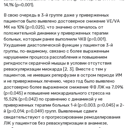
14,1% (р=0,001).
В свою очередь в 3-й группе даже у приверженных
пациентов было выявлено достоверное снижение VЕ/VА
МК на 10% (р=0,025), что значимо отличалось от
положительной динамики у приверженных терапии
больных, которым ранее выполнили ЧКВ (р=0,001).
Ухудшение диастолической функции у пациентов 3-й
группы, по-видимому, связано с более выраженным
нарушением процесса расслабления и повышением
ригидности сердечной мышцы в условии отсутствия
реваскуляризации миокарда [2, 3]. Вместе с тем у
пациентов, не имевших реперфузии в остром периоде ИМ
и не приверженных лечению, через год было выявлено
достоверно более выраженное снижение ФВ ЛЖ на 7,09%
(р=0,045) и повышение миокардиального стресса на
15,52% (р=0,042) по сравнению с динамикой у не
приверженных терапии больных 1-й (р=0,003; р=0,045) и 2-
й (р=0,014; р=0,049) групп. Выявленные сдвиги
свидетельствуют о прогрессировании ремоделирования
ЛЖ у пациентов без реваскуляризации в анамнезе,