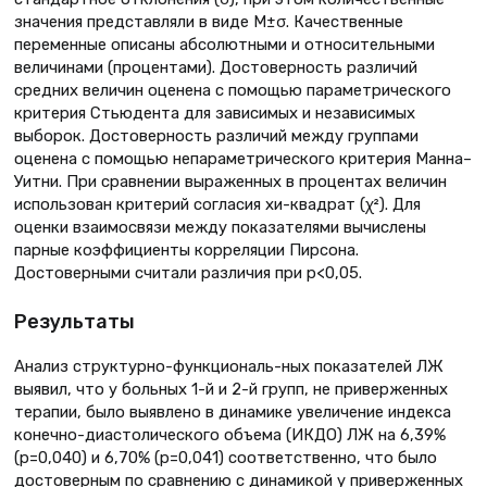
значения представляли в виде М±σ. Качественные
переменные описаны абсолютными и относительными
величинами (процентами). Достоверность различий
средних величин оценена с помощью параметрического
критерия Cтьюдента для зависимых и независимых
выборок. Достоверность различий между группами
оценена с помощью непараметрического критерия Манна–
Уитни. При сравнении выраженных в процентах величин
использован критерий согласия хи-квадрат (χ²). Для
оценки взаимосвязи между показателями вычислены
парные коэффициенты корреляции Пирсона.
Достоверными считали различия при р<0,05.
Результаты
Анализ структурно-функциональ-ных показателей ЛЖ
выявил, что у больных 1-й и 2-й групп, не приверженных
терапии, было выявлено в динамике увеличение индекса
конечно-диастолического объема (ИКДО) ЛЖ на 6,39%
(р=0,040) и 6,70% (р=0,041) соответственно, что было
достоверным по сравнению с динамикой у приверженных