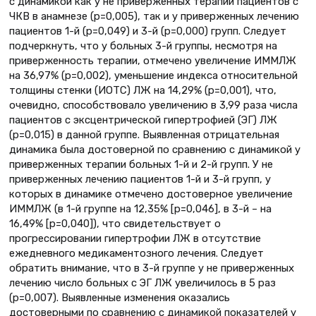
с динамикой как у не приверженных терапии пациентов с
ЧКВ в анамнезе (р=0,005), так и у приверженных лечению
пациентов 1-й (р=0,049) и 3-й (р=0,000) групп. Следует
подчеркнуть, что у больных 3-й группы, несмотря на
приверженность терапии, отмечено увеличение ИММЛЖ
на 36,97% (р=0,002), уменьшение индекса относительной
толщины стенки (ИОТС) ЛЖ на 14,29% (р=0,001), что,
очевидно, способствовало увеличению в 3,99 раза числа
пациентов с эксцентрической гипертрофией (ЭГ) ЛЖ
(р=0,015) в данной группе. Выявленная отрицательная
динамика была достоверной по сравнению с динамикой у
приверженных терапии больных 1-й и 2-й групп. У не
приверженных лечению пациентов 1-й и 3-й групп, у
которых в динамике отмечено достоверное увеличение
ИММЛЖ (в 1-й группе на 12,35% [р=0,046], в 3-й – на
16,49% [р=0,040]), что свидетельствует о
прогрессировании гипертрофии ЛЖ в отсутствие
ежедневного медикаментозного лечения. Следует
обратить внимание, что в 3-й группе у не приверженных
лечению число больных с ЭГ ЛЖ увеличилось в 5 раз
(р=0,007). Выявленные изменения оказались
достоверными по сравнению с динамикой показателей у