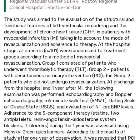
Regional Vascular Center SBI RR "Rostov Regional
Clinical Hospital", Rostov-on-Don
The study was aimed to the evaluation of the structural and
functional features of left ventricular remodeling and the
development of chronic heart failure (CHF) in patients with
myocardial infarction (MI) taking into account the mode of
revascularization and adherence to therapy. At the hospital
stage, all patients (n=101) were randomized to treatment
groups according to a method of myocardial
revascularization. Group 1 consisted of patients who
underwent thrombolytic therapy (TLT), Group 2 – patients
with percutaneous coronary intervention (PCI), the Group 3 –
patients who did not undergo revascularization. At discharge
from the hospital and 1 year after MI, the following
examination was performed: echocardiography and Doppler
echocardiography, a 6-minute walk test (6MWT), Rating Scale
of Clinical State (RSCS), and evaluation of NT-proBNP levels.
Adherence to the 5-component therapy (statins, two
antiplatelets, renin-angiotensin-aldosterone system
blockers, β-blockers) during the 1 year was assessed using
Morisky-Green questionnaire. According to the results of
study after one year of observation, it was revealed that PCI