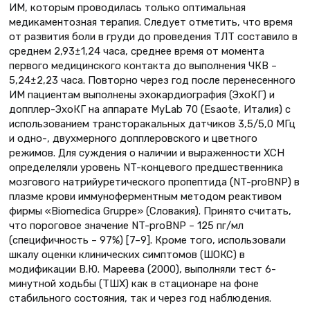
ИМ, которым проводилась только оптимальная
медикаментозная терапия. Следует отметить, что время
от развития боли в груди до проведения ТЛТ составило в
среднем 2,93±1,24 часа, среднее время от момента
первого медицинского контакта до выполнения ЧКВ –
5,24±2,23 часа. Повторно через год после перенесенного
ИМ пациентам выполнены эхокардиография (ЭхоКГ) и
допплер-ЭхоКГ на аппарате MyLab 70 (Esaote, Италия) c
использованием трансторакальных датчиков 3,5/5,0 МГц
и одно-, двухмерного допплеровского и цветного
режимов. Для суждения о наличии и выраженности ХСН
определеляли уровень NT-концевого предшественника
мозгового натрийуретического пропептида (NT-proBNP) в
плазме крови иммуноферментным методом реактивом
фирмы «Biomedica Gruppe» (Словакия). Принято считать,
что пороговое значение NT-proBNP – 125 пг/мл
(специфичность – 97%) [7–9]. Кроме того, использовали
шкалу оценки клинических симптомов (ШОКС) в
модификации В.Ю. Мареева (2000), выполняли тест 6-
минутной ходьбы (ТШХ) как в стационаре на фоне
стабильного состояния, так и через год наблюдения.