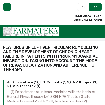
ru
en
ISSN 2073–4034
eISSN 2414–9128
FEATURES OF LEFT VENTRICULAR REMODELING
AND THE DEVELOPMENT OF CHRONIC HEART
FAILURE IN PATIENTS WITH PRIOR MYOCARDIAL
INFARCTION, TAKING INTO ACCOUNT THE MODE
OF REVASCULARIZATION AND ADHERENCE TO
THERAPY
A.I. Chesnikova (1), E.S. Godunko (1, 2), A.V. Khripun (1,
2), V.P. Terentev (1)
(1) Department of Internal Medicine with the basis of
General Physiotherapy №1 SBEI HPE "Rostov State
Medical University" of RMPH, Rostov-on-Don; (2)