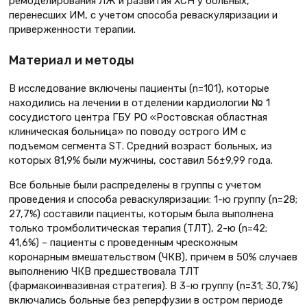
ремоделирования ЛЖ и развития ХСН у больных,
перенесших ИМ, с учетом способа реваскуляризации и
приверженности терапии.
Материал и методы
В исследование включены пациенты (n=101), которые
находились на лечении в отделении кардиологии № 1
сосудистого центра ГБУ РО «Ростовская областная
клиническая больница» по поводу острого ИМ с
подъемом сегмента SТ. Средний возраст больных, из
которых 81,9% были мужчины, составил 56±9,99 года.
Все больные были распределены в группы с учетом
проведения и способа реваскуляризации: 1-ю группу (n=28;
27,7%) составили пациенты, которым была выполнена
только тромболитическая терапия (ТЛТ), 2-ю (n=42;
41,6%) – пациенты с проведенным чрескожным
коронарным вмешательством (ЧКВ), причем в 50% случаев
выполнению ЧКВ предшествовала ТЛТ
(фармакоинвазивная стратегия). В 3-ю группу (n=31; 30,7%)
включались больные без реперфузии в остром периоде