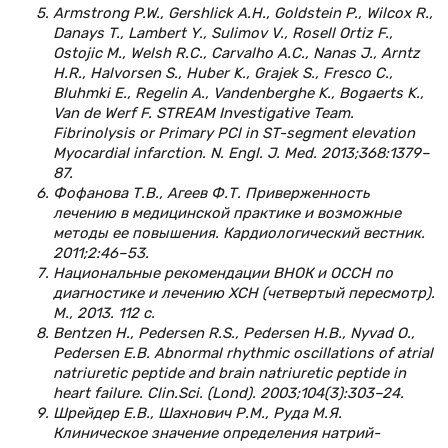
Armstrong P.W., Gershlick A.H., Goldstein P., Wilcox R.,
Danays T., Lambert Y., Sulimov V., Rosell Ortiz F.,
Ostojic M., Welsh R.C., Carvalho A.C., Nanas J., Arntz
H.R., Halvorsen S., Huber K., Grajek S., Fresco C.,
Bluhmki E., Regelin A., Vandenberghe K., Bogaerts K.,
Van de Werf F. STREAM Investigative Team.
Fibrinolysis or Primary PCl in ST-segment elevation
Myocardial infarction. N. Engl. J. Med. 2013;368:1379–
87.
Фофанова Т.В., Агеев Ф.Т. Приверженность
лечению в медицинской практике и возможные
методы ее повышения. Кардиологический вестник.
2011;2:46–53.
Национальные рекомендации ВНОК и ОССН по
диагностике и лечению ХСН (четвертый пересмотр).
М., 2013. 112 с.
Bentzen H., Pedersen R.S., Pedersen H.B., Nyvad O.,
Pedersen E.B. Abnormal rhythmic oscillations of atrial
natriuretic peptide and brain natriuretic peptide in
heart failure. Clin.Sci. (Lond). 2003;104(3):303–24.
Шрейдер Е.В., Шахнович Р.М., Руда М.Я.
Клиническое значение определения натрий-