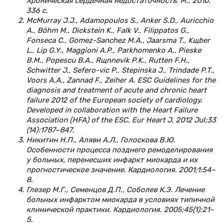
Хроническая сердечная недостаточность. М., 2010.
336 с.
McMurray J.J., Adamopoulos S., Anker S.D., Auricchio
A., Böhm M., Dickstein K., Falk V., Filippatos G.,
Fonseca C., Gomez-Sanchez M.A., Jaarsma T., Kщber
L., Lip G.Y., Maggioni A.P., Parkhomenko A., Pieske
B.M., Popescu B.A., Rщnnevik P.K., Rutten F.H.,
Schwitter J., Sefero-vic P., Stepinska J., Trindade P.T.,
Voors A.A., Zannad F., Zeiher A. ESC Guidelines for the
diagnosis and treatment of acute and chronic heart
failure 2012 of the European society of cardiology.
Developed in collaboration with the Heart Failure
Association (HFA) of the ESC. Eur Heart J. 2012 Jul;33
(14):1787–847.
Никитин Н.П., Аляви А.Л., Голоскова В.Ю.
Особенности процесса позднего ремоделирования
у больных, перенесших инфаркт миокарда и их
прогностическое значение. Кардиология. 2001;1:54–
8.
Глезер М.Г., Семенцов Д.П., Соболев К.Э. Лечение
больных инфарктом миокарда в условиях типичной
клинической практики. Кардиология. 2005;45(1):21–
5.