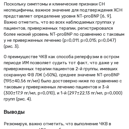
Поскольку симптомы и клинические признаки СН
неспецифичны, важное значение для подтверждения ХСН
представляет определение уровня NT-proBNP [6, 9].
Важно отметить, что во всех наблюдаемых группах у
пациентов, приверженных терапии, регистрировался
более низкий уровень NT-proBNP по сравнению с таковым
у не приверженных лечению (р=0,011; р=0,015; р=0,047)
(рис. 3).
О преимуществе ЧКВ как способа реперфузии в остром
периоде ИМ позволяет судить тот факт, что даже у не
приверженных терапии пациентов 2-й группы, имевших
сохранную ФВ ЛЖ (>50%), среднее значение NT-proBNP
(195±40,56 пг/мл) было достоверно ниже по сравнению с
таковым у приверженных лечению пациентов и 3-й
(300±17,9 пг/мл, р=0,010), и 1-й (297±22,13 пг/мл, р=0,000)
групп (рис. 4).
Выводы
Резюмируя, важно отметить, что выполнение ЧКВ в