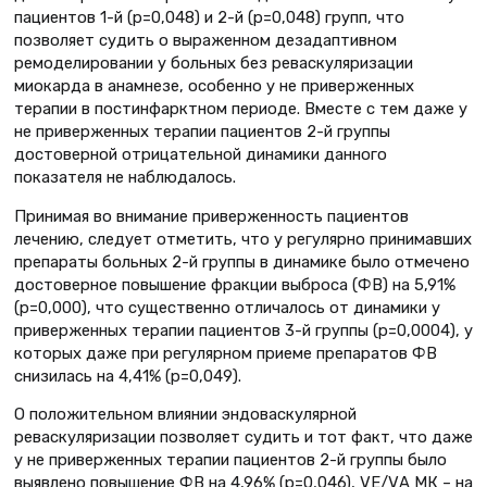
пациентов 1-й (р=0,048) и 2-й (р=0,048) групп, что
позволяет судить о выраженном дезадаптивном
ремоделировании у больных без реваскуляризации
миокарда в анамнезе, особенно у не приверженных
терапии в постинфарктном периоде. Вместе с тем даже у
не приверженных терапии пациентов 2-й группы
достоверной отрицательной динамики данного
показателя не наблюдалось.
Принимая во внимание приверженность пациентов
лечению, следует отметить, что у регулярно принимавших
препараты больных 2-й группы в динамике было отмечено
достоверное повышение фракции выброса (ФВ) на 5,91%
(р=0,000), что существенно отличалось от динамики у
приверженных терапии пациентов 3-й группы (р=0,0004), у
которых даже при регулярном приеме препаратов ФВ
снизилась на 4,41% (р=0,049).
О положительном влиянии эндоваскулярной
реваскуляризации позволяет судить и тот факт, что даже
у не приверженных терапии пациентов 2-й группы было
выявлено повышение ФВ на 4,96% (р=0,046), VЕ/VА МК – на