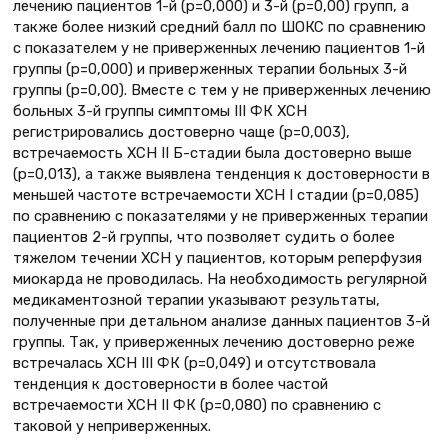
лечению пациентов 1-й (р=0,000) и 3-й (р=0,00) групп, а
также более низкий средний балл по ШОКС по сравнению
с показателем у не приверженных лечению пациентов 1-й
группы (р=0,000) и приверженных терапии больных 3-й
группы (р=0,00). Вместе с тем у не приверженных лечению
больных 3-й группы симптомы III ФК ХСН
регистрировались достоверно чаще (р=0,003),
встречаемость ХСН II Б-стадии была достоверно выше
(р=0,013), а также выявлена тенденция к достоверности в
меньшей частоте встречаемости ХСН I стадии (р=0,085)
по сравнению с показателями у не приверженных терапии
пациентов 2-й группы, что позволяет судить о более
тяжелом течении ХСН у пациентов, которым реперфузия
миокарда не проводилась. На необходимость регулярной
медикаментозной терапии указывают результаты,
полученные при детальном анализе данных пациентов 3-й
группы. Так, у приверженных лечению достоверно реже
встречалась ХСН III ФК (р=0,049) и отсутствовала
тенденция к достоверности в более частой
встречаемости ХСН II ФК (р=0,080) по сравнению с
таковой у неприверженных.