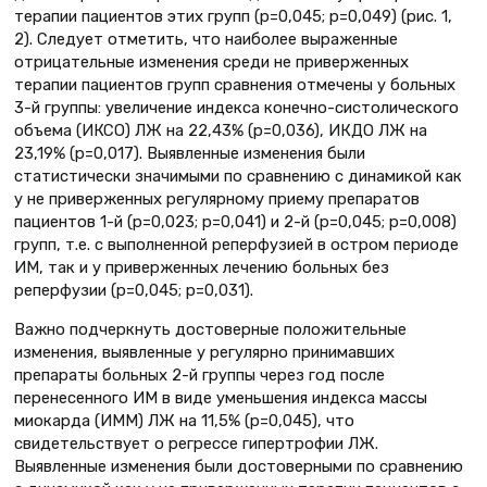
терапии пациентов этих групп (р=0,045; р=0,049) (рис. 1,
2). Следует отметить, что наиболее выраженные
отрицательные изменения среди не приверженных
терапии пациентов групп сравнения отмечены у больных
3-й группы: увеличение индекса конечно-систолического
объема (ИКСО) ЛЖ на 22,43% (р=0,036), ИКДО ЛЖ на
23,19% (р=0,017). Выявленные изменения были
статистически значимыми по сравнению с динамикой как
у не приверженных регулярному приему препаратов
пациентов 1-й (р=0,023; р=0,041) и 2-й (р=0,045; р=0,008)
групп, т.е. с выполненной реперфузией в остром периоде
ИМ, так и у приверженных лечению больных без
реперфузии (р=0,045; р=0,031).
Важно подчеркнуть достоверные положительные
изменения, выявленные у регулярно принимавших
препараты больных 2-й группы через год после
перенесенного ИМ в виде уменьшения индекса массы
миокарда (ИММ) ЛЖ на 11,5% (р=0,045), что
свидетельствует о регрессе гипертрофии ЛЖ.
Выявленные изменения были достоверными по сравнению