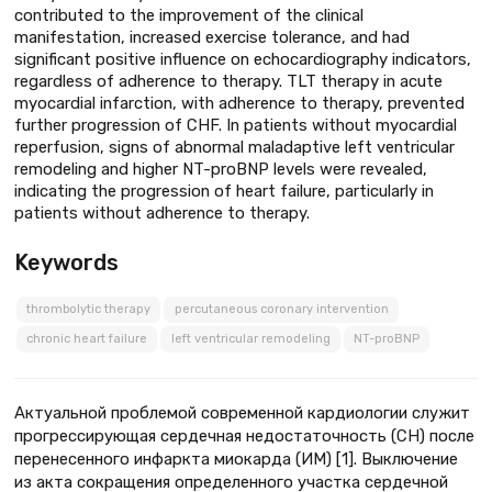
contributed to the improvement of the clinical
manifestation, increased exercise tolerance, and had
significant positive influence on echocardiography indicators,
regardless of adherence to therapy. TLT therapy in acute
myocardial infarction, with adherence to therapy, prevented
further progression of CHF. In patients without myocardial
reperfusion, signs of abnormal maladaptive left ventricular
remodeling and higher NT-proBNP levels were revealed,
indicating the progression of heart failure, particularly in
patients without adherence to therapy.
Keywords
thrombolytic therapy
percutaneous coronary intervention
chronic heart failure
left ventricular remodeling
NT-proBNP
Актуальной проблемой современной кардиологии служит
прогрессирующая сердечная недостаточность (СН) после
перенесенного инфаркта миокарда (ИМ) [1]. Выключение
из акта сокращения определенного участка сердечной