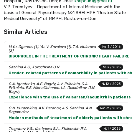
Hospital", Rostov-on-Don; e -mail:
khripoun1@gmail.ru
V.P. Terentyev - Department of Internal Medicine with the
basis of General Physiotherapy №1 SBEI HPE "Rostov State
Medical University" of RMPH, Rostov-on-Don
Similar Articles
M.Yu. Ogarkov (1), Yu. V. Kovaleva (1), T.A. Mulerova
№13 / 2016
(2)
BISOPROLOL IN THE TREATMENT OF CHRONIC HEART FAILURE
Sazhina A.S., Kurochkina O.N.
№8 / 2025
Gender-related patterns of comorbidity in patients with ch
G.A. Ignatenko, A.E. Bagriy, A.V. Prikolota, O.A.
№12 / 2023
Prikolota, E.S. Mikhailichenko, I.A. Golodnikov, O.N.
Bagriy
Experience with the use of valsartan/sacubitril in patients 
O.N. Kurochkina, A.V. Baranov, A.S. Sazhina, A.N.
№1-2 / 2023
Bogomolov
Modern methods of treatment of elderly patients with chron
Tregubov V.G., Kostyleva S.A., Khilkevich P.V.,
№1 / 2026