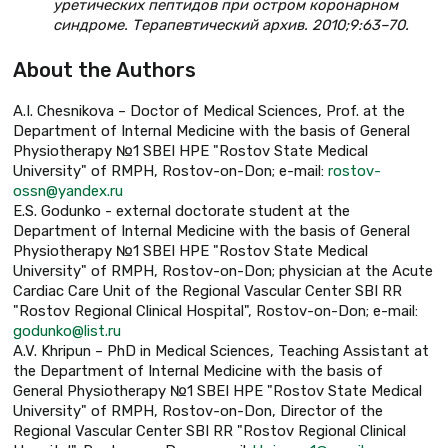
уретических пептидов при остром коронарном
синдроме. Терапевтический архив. 2010;9:63–70.
About the Authors
A.I. Chesnikova – Doctor of Medical Sciences, Prof. at the
Department of Internal Medicine with the basis of General
Physiotherapy №1 SBEI HPE "Rostov State Medical
University" of RMPH, Rostov-on-Don; e-mail:
rostov-
ossn@yandex.ru
E.S. Godunko - external doctorate student at the
Department of Internal Medicine with the basis of General
Physiotherapy №1 SBEI HPE "Rostov State Medical
University" of RMPH, Rostov-on-Don; physician at the Acute
Cardiac Care Unit of the Regional Vascular Center SBI RR
"Rostov Regional Clinical Hospital", Rostov-on-Don; e-mail:
godunko@list.ru
A.V. Khripun – PhD in Medical Sciences, Teaching Assistant at
the Department of Internal Medicine with the basis of
General Physiotherapy №1 SBEI HPE "Rostov State Medical
University" of RMPH, Rostov-on-Don, Director of the
Regional Vascular Center SBI RR "Rostov Regional Clinical