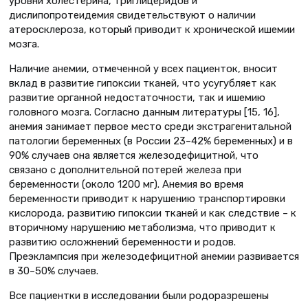
уровни холестерина, триглицеридов и
дислипопротеидемия свидетельствуют о наличии
атеросклероза, который приводит к хронической ишемии
мозга.
Наличие анемии, отмеченной у всех пациенток, вносит
вклад в развитие гипоксии тканей, что усугубляет как
развитие органной недостаточности, так и ишемию
головного мозга. Согласно данным литературы [15, 16],
анемия занимает первое место среди экстрагенитальной
патологии беременных (в России 23–42% беременных) и в
90% случаев она является железодефицитной, что
связано с дополнительной потерей железа при
беременности (около 1200 мг). Анемия во время
беременности приводит к нарушению транспортировки
кислорода, развитию гипоксии тканей и как следствие – к
вторичному нарушению метаболизма, что приводит к
развитию осложнений беременности и родов.
Преэклампсия при железодефицитной анемии развивается
в 30–50% случаев.
Все пациентки в исследовании были родоразрешены