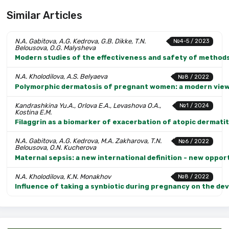
Similar Articles
N.A. Gabitova, A.G. Kedrova, G.B. Dikke, T.N.
№4-5 / 2023
Belousova, O.G. Malysheva
Modern studies of the effectiveness and safety of methods
N.A. Kholodilova, A.S. Belyaeva
№8 / 2022
Polymorphic dermatosis of pregnant women: a modern view
Kandrashkina Yu.A., Orlova E.A., Levashova O.A.,
№1 / 2024
Kostina E.M.
Filaggrin as a biomarker of exacerbation of atopic dermati
N.A. Gabitova, A.G. Kedrova, M.A. Zakharova, T.N.
№6 / 2022
Belousova, O.N. Kucherova
Maternal sepsis: a new international definition - new oppo
N.A. Kholodilova, K.N. Monakhov
№8 / 2022
Influence of taking a synbiotic during pregnancy on the dev