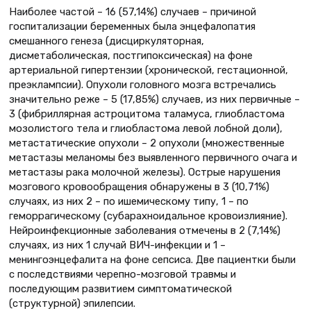
Наиболее частой – 16 (57,14%) случаев – причиной
госпитализации беременных была энцефалопатия
смешанного генеза (дисциркуляторная,
дисметаболическая, постгипоксическая) на фоне
артериальной гипертензии (хронической, гестационной,
преэклампсии). Опухоли головного мозга встречались
значительно реже – 5 (17,85%) случаев, из них первичные –
3 (фибриллярная астроцитома таламуса, глиобластома
мозолистого тела и глиобластома левой лобной доли),
метастатические опухоли – 2 опухоли (множественные
метастазы меланомы без выявленного первичного очага и
метастазы рака молочной железы). Острые нарушения
мозгового кровообращения обнаружены в 3 (10,71%)
случаях, из них 2 – по ишемическому типу, 1 – по
геморрагическому (субарахноидальное кровоизлияние).
Нейроинфекционные заболевания отмечены в 2 (7,14%)
случаях, из них 1 случай ВИЧ-инфекции и 1 –
менингоэнцефалита на фоне сепсиса. Две пациентки были
с последствиями черепно-мозговой травмы и
последующим развитием симптоматической
(структурной) эпилепсии.