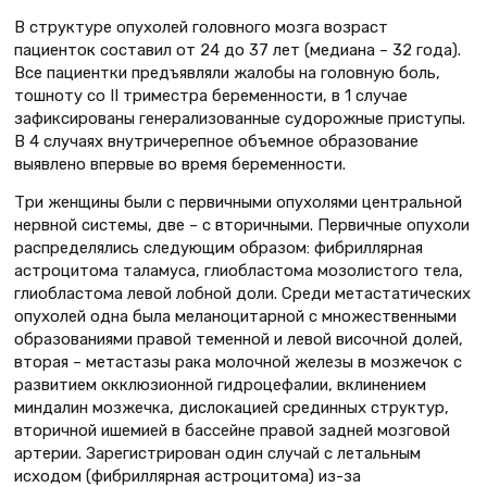
В структуре опухолей головного мозга возраст
пациенток составил от 24 до 37 лет (медиана – 32 года).
Все пациентки предъявляли жалобы на головную боль,
тошноту со II триместра беременности, в 1 случае
зафиксированы генерализованные судорожные приступы.
В 4 случаях внутричерепное объемное образование
выявлено впервые во время беременности.
Три женщины были с первичными опухолями центральной
нервной системы, две – с вторичными. Первичные опухоли
распределялись следующим образом: фибриллярная
астроцитома таламуса, глиобластома мозолистого тела,
глиобластома левой лобной доли. Среди метастатических
опухолей одна была меланоцитарной с множественными
образованиями правой теменной и левой височной долей,
вторая – метастазы рака молочной железы в мозжечок с
развитием окклюзионной гидроцефалии, вклинением
миндалин мозжечка, дислокацией срединных структур,
вторичной ишемией в бассейне правой задней мозговой
артерии. Зарегистрирован один случай с летальным
исходом (фибриллярная астроцитома) из-за