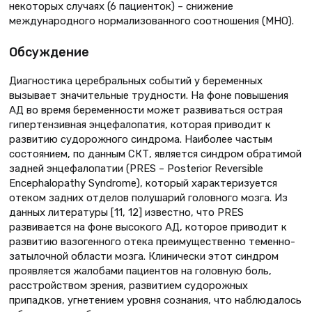
некоторых случаях (6 пациенток) – снижение
международного нормализованного соотношения (МНО).
Обсуждение
Диагностика церебральных событий у беременных
вызывает значительные трудности. На фоне повышения
АД во время беременности может развиваться острая
гипертензивная энцефалопатия, которая приводит к
развитию судорожного синдрома. Наиболее частым
состоянием, по данным СКТ, является синдром обратимой
задней энцефалопатии (PRES – Posterior Reversible
Encephalopathy Syndrome), который характеризуется
отеком задних отделов полушарий головного мозга. Из
данных литературы [11, 12] известно, что PRES
развивается на фоне высокого АД, которое приводит к
развитию вазогенного отека преимущественно теменно-
затылочной области мозга. Клинически этот синдром
проявляется жалобами пациентов на головную боль,
расстройством зрения, развитием судорожных
припадков, угнетением уровня сознания, что наблюдалось