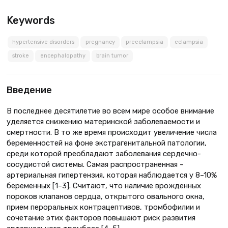
Keywords
hypertensive disorders
pregnancy
preeclampsia
eclampsia
stroke
encephalopathy
brain tumor
Введение
В последнее десятилетие во всем мире особое внимание
уделяется снижению материнской заболеваемости и
смертности. В то же время происходит увеличение числа
беременностей на фоне экстрагенитальной патологии,
среди которой преобладают заболевания сердечно-
сосудистой системы. Самая распространенная –
артериальная гипертензия, которая наблюдается у 8–10%
беременных [1–3]. Считают, что наличие врожденных
пороков клапанов сердца, открытого овального окна,
прием пероральных контрацептивов, тромбофилии и
сочетание этих факторов повышают риск развития