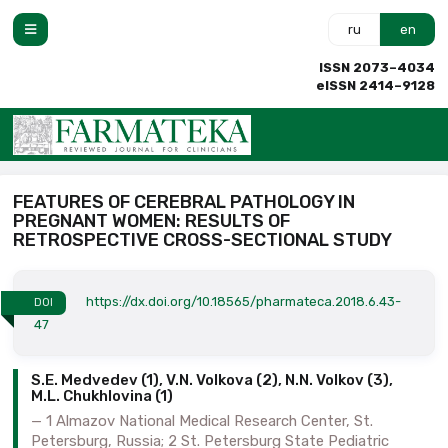
ru
en
ISSN 2073–4034
eISSN 2414–9128
FEATURES OF CEREBRAL PATHOLOGY IN
PREGNANT WOMEN: RESULTS OF
RETROSPECTIVE CROSS-SECTIONAL STUDY
https://dx.doi.org/10.18565/pharmateca.2018.6.43-
DOI
47
S.E. Medvedev (1), V.N. Volkova (2), N.N. Volkov (3),
M.L. Chukhlovina (1)
1 Almazov National Medical Research Center, St.
Petersburg, Russia; 2 St. Petersburg State Pediatric