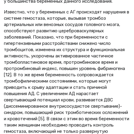
у большинства беременных данного исследования.
Известно, что у беременных с АГ происходят нарушения в
системе гемостаза, которые, вызывая тромбоз
артериальных или венозных сосудов головного мозга,
способствуют развитию цереброваскулярных
заболеваний. Показано, что при беременности с
гипертензивными расстройствами снижено число
тромбоцитов, изменена их структура и функциональная
активность, укорочены активированное частичное
тромбопластиновое время, протромбиновое время и
протромбиновый индекс, повышен уровень фибриногена
[12]. В то же время беременность сопровождается
тромбофилическими состояниями, которые могут
приводить к срыву адаптации и стать причиной
повышения АД. С увеличением АД нарастает
свертывающий потенциал крови, развивается ДВС
(диссеминированное внутрисосудистое свертывание)-
синдром, повышающий риск тромботических осложнений
и кровотечений [5]. В связи с этим во время беременности
таким женщинам необходимо проводить контроль
гемостаза, включающий не только развернутую