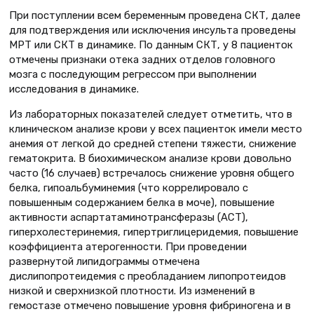
При поступлении всем беременным проведена СКТ, далее
для подтверждения или исключения инсульта проведены
МРТ или СКТ в динамике. По данным СКТ, у 8 пациенток
отмечены признаки отека задних отделов головного
мозга с последующим регрессом при выполнении
исследования в динамике.
Из лабораторных показателей следует отметить, что в
клиническом анализе крови у всех пациенток имели место
анемия от легкой до средней степени тяжести, снижение
гематокрита. В биохимическом анализе крови довольно
часто (16 случаев) встречалось снижение уровня общего
белка, гипоальбуминемия (что коррелировало с
повышенным содержанием белка в моче), повышение
активности аспартатаминотрансферазы (АСТ),
гиперхолестеринемия, гипертриглицеридемия, повышение
коэффициента атерогенности. При проведении
развернутой липидограммы отмечена
дислипопротеидемия с преобладанием липопротеидов
низкой и сверхнизкой плотности. Из изменений в
гемостазе отмечено повышение уровня фибриногена и в