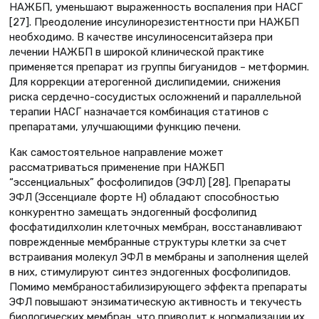
НАЖБП, уменьшают выраженность воспаления при НАСГ
[27]. Преодоление инсулинорезистентности при НАЖБП
необходимо. В качестве инсулиносенситайзера при
лечении НАЖБП в широкой клинической практике
применяется препарат из группы бигуанидов – метформин.
Для коррекции атерогенной дислипидемии, снижения
риска сердечно-сосудистых осложнений и параллельной
терапии НАСГ назначается комбинация статинов с
препаратами, улучшающими функцию печени.
Как самостоятельное направление может
рассматриваться применение при НАЖБП
“эссенциальных” фосфолипидов (ЭФЛ) [28]. Препараты
ЭФЛ (Эссенциале форте Н) обладают способностью
конкурентно замещать эндогенный фосфолипид
фосфатидилхолин клеточных мембран, восстанавливают
поврежденные мембранные структуры клетки за счет
встраивания молекул ЭФЛ в мембраны и заполнения щелей
в них, стимулируют синтез эндогенных фосфолипидов.
Помимо мембраностабилизирующего эффекта препараты
ЭФЛ повышают энзиматическую активность и текучесть
биологических мембран, что приводит к нормализации их