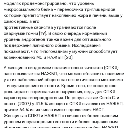
моделях продемонстрировано, что уровень
микросомального белка – переносчика триглицеридов,
который препятствует накоплению жира в печени, выше у
самок крыс, а его
протективные свойства утрачиваются после
овариумэктомии [19]. В свою очередь нормальный
уровень андрогенов также важен для оптимального
поддержания липидного обмена. Исследования
показывают, что гипогонадизм у мужчин способствует
возникновению МС и НАЖБП [20].
У женщин с синдромом поликистозных яичников (СПКЯ)
часто выявляется НАЖБП, что можно объяснить наличием
у этих заболеваний общего патогенетического механизма
– инсулинорезистентности. Кроме того, не последнюю
роль играют гормональные нарушения, ведь для СПКЯ
характерна гиперандрогения. По результатам Cerda C. и
соавт. (2007) у 41,5 % женщин с СПКЯ выявляется НАЖБП,
причем 64 % из их числа имеют проявления НАСГ.
Женщины с СПКЯ и НАЖБП отличаются более высоким
уровнем инсулинорезистентности и более выраженным
абдоминальным ожирением, чем пациентки без НАЖБП.