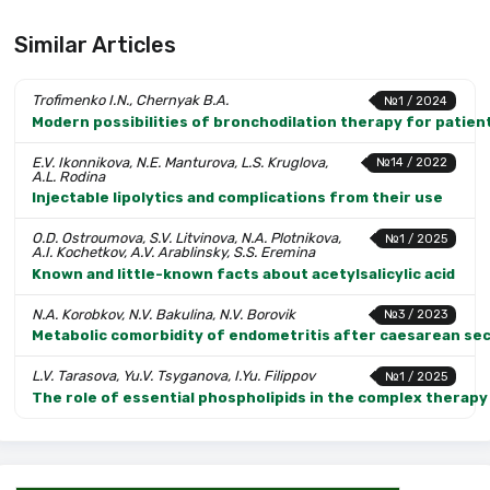
Similar Articles
Trofimenko I.N., Chernyak B.A.
№1 / 2024
Modern possibilities of bronchodilation therapy for patien
E.V. Ikonnikova, N.E. Manturova, L.S. Kruglova,
№14 / 2022
A.L. Rodina
Injectable lipolytics and complications from their use
O.D. Ostroumova, S.V. Litvinova, N.A. Plotnikova,
№1 / 2025
A.I. Kochetkov, A.V. Arablinsky, S.S. Eremina
Known and little-known facts about acetylsalicylic acid
N.A. Korobkov, N.V. Bakulina, N.V. Borovik
№3 / 2023
Metabolic comorbidity of endometritis after caesarean se
L.V. Tarasova, Yu.V. Tsyganova, I.Yu. Filippov
№1 / 2025
The role of essential phospholipids in the complex therapy 