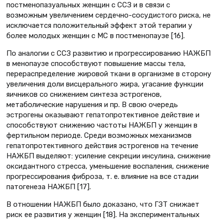
постменопазуальных женщин с ССЗ и в связи с
возможным увеличением сердечно-сосудистого риска, не
исключается положительный эффект этой терапии у
более молодых женщин с МС в постменопаузе [16].
По аналогии с ССЗ развитию и прогрессированию НАЖБП
в менопаузе способствуют повышение массы тела,
перераспределение жировой ткани в организме в сторону
увеличения доли висцерального жира, угасание функции
яичников со снижением синтеза эстрогенов,
метаболические нарушения и пр. В свою очередь
эстрогены оказывают гепатопротективное действие и
способствуют снижению частоты НАЖБП у женщин в
фертильном периоде. Среди возможных механизмов
гепатопротективного действия эстрогенов на течение
НАЖБП выделяют: усиление секреции инсулина, снижение
оксидантного стресса, уменьшение воспаления, снижение
прогрессирования фиброза, т. е. влияние на все стадии
патогенеза НАЖБП [17].
В отношении НАЖБП было доказано, что ГЗТ снижает
риск ее развития у женщин [18]. На экспериментальных