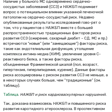
Наличие у больного МС одновременно сердечно-
сосудистых заболеваний (ССЗ) и НАЖБП поднимает
вопрос о потенциальном влиянии указанной печеночной
патологии на сердечно-сосудистый риск. Недавно
опубликованные результаты исследований гово-рят о
том, что у пациентов с НАЖБП вместе с большей
распространенностью традиционных факторов риска
развития ССЗ (ожирение, сахарный диабет – СД, МС и пр.)
встречаются “новые” (или “замещающие”) факторы риска,
такие как эндотелиальная дисфункция, утолщение
комплекса интима-медиа (КИМ), увеличение уровня С-
реактивного белка, а также факторы риска,
объединенные Фрамингемской шкалой (пол, возраст,
гипертензия, гиперлипидемия, курение). Данные факторы
риска ассоциированы с риском развития ССЗ не меньше, а
в некоторых случаях больше, чем “традиционные” (см.
таблицу).
Таблица
.
НАЖБП и риск кардиоваскулярных нарушений.
Так, доказана взаимосвязь НАЖБП и повышенного риска
развития каротидного атеросклероза. В проспективном