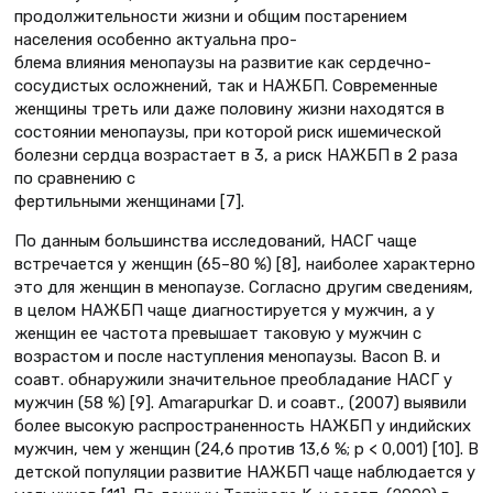
продолжительности жизни и общим постарением
населения особенно актуальна про-
блема влияния менопаузы на развитие как сердечно-
сосудистых осложнений, так и НАЖБП. Современные
женщины треть или даже половину жизни находятся в
состоянии менопаузы, при которой риск ишемической
болезни сердца возрастает в 3, а риск НАЖБП в 2 раза
по сравнению с
фертильными женщинами [7].
По данным большинства исследований, НАСГ чаще
встречается у женщин (65–80 %) [8], наиболее характерно
это для женщин в менопаузе. Согласно другим сведениям,
в целом НАЖБП чаще диагностируется у мужчин, а у
женщин ее частота превышает таковую у мужчин с
возрастом и после наступления менопаузы. Bacon В. и
соавт. обнаружили значительное преобладание НАСГ у
мужчин (58 %) [9]. Amarapurkar D. и соавт., (2007) выявили
более высокую распространенность НАЖБП у индийских
мужчин, чем у женщин (24,6 против 13,6 %; p < 0,001) [10]. В
детской популяции развитие НАЖБП чаще наблюдается у