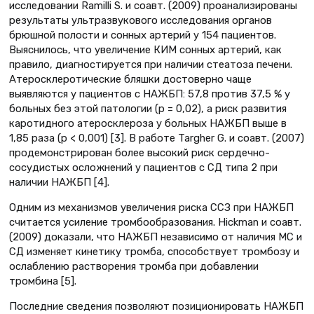
исследовании Ramilli S. и соавт. (2009) проанализированы
результаты ультразвукового исследования органов
брюшной полости и сонных артерий у 154 пациентов.
Выяснилось, что увеличение КИМ сонных артерий, как
правило, диагностируется при наличии стеатоза печени.
Атеросклеротические бляшки достоверно чаще
выявляются у пациентов с НАЖБП: 57,8 против 37,5 % у
больных без этой патологии (р = 0,02), а риск развития
каротидного атеросклероза у больных НАЖБП выше в
1,85 раза (р < 0,001) [3]. В работе Targher G. и соавт. (2007)
продемонстрирован более высокий риск сердечно-
сосудистых осложнений у пациентов с СД типа 2 при
наличии НАЖБП [4].
Одним из механизмов увеличения риска ССЗ при НАЖБП
считается усиление тромбообразования. Hickman и соавт.
(2009) доказали, что НАЖБП независимо от наличия МС и
СД изменяет кинетику тромба, способствует тромбозу и
ослаблению растворения тромба при добавлении
тромбина [5].
Последние сведения позволяют позиционировать НАЖБП