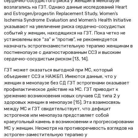
сердечно-сосудистого риска у женщин в менопаузе
возлагались на ГЗТ. Однако данные исследований Heart
and Estrogen/progestin Replacement Study, Women’s
Ischemia Syndrome Evaluation and Women’s Health Initiative
указывают на увеличение риска сердечно-сосудистых
событий у женщин, находящихся на ГЗТ. Пока четко не
установлены все “за” и “против”, не рекомендуется
назначать эстрогензаместительную терапию женщинам в
постменопаузе с диагностированным ССЗ и высоким
сердечно-сосудистым риском [13, 14].
ГЗТ может оказаться выгодной при МС, который
объединяет ССЗ и НАЖБП. Имеются данные, что у
женщин в менопаузе без СД ГЗТ эстрогенами оказывает
профилактическое действие на МС. ГЗТ приводит к
урежению возникновения новых случаев СД типа 2 у
здоровых женщин в менопаузе [15]. Эта взаимосвязь
между МС и ГЗТ свидетельствует, что дефицит
эстрогенов или менопауза представляет собой
краеугольный камень в возникновении и прогрессировании
МС у женщин. Несмотря на противоречивость взглядов на
эстроген-заместительную терапию у