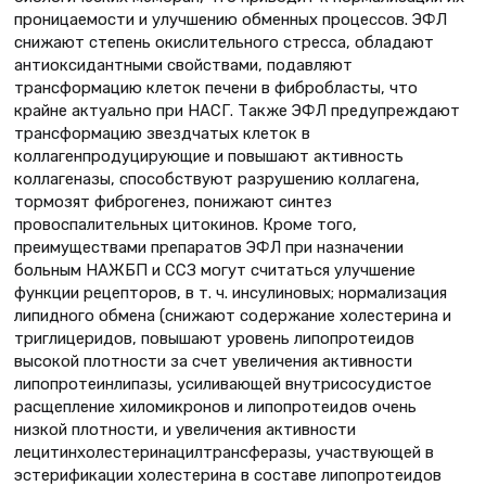
проницаемости и улучшению обменных процессов. ЭФЛ
снижают степень окислительного стресса, обладают
антиоксидантными свойствами, подавляют
трансформацию клеток печени в фибробласты, что
крайне актуально при НАСГ. Также ЭФЛ предупреждают
трансформацию звездчатых клеток в
коллагенпродуцирующие и повышают активность
коллагеназы, способствуют разрушению коллагена,
тормозят фиброгенез, понижают синтез
провоспалительных цитокинов. Кроме того,
преимуществами препаратов ЭФЛ при назначении
больным НАЖБП и ССЗ могут считаться улучшение
функции рецепторов, в т. ч. инсулиновых; нормализация
липидного обмена (снижают содержание холестерина и
триглицеридов, повышают уровень липопротеидов
высокой плотности за счет увеличения активности
липопротеинлипазы, усиливающей внутрисосудистое
расщепление хиломикронов и липопротеидов очень
низкой плотности, и увеличения активности
лецитинхолестеринацилтрансферазы, участвующей в
эстерификации холестерина в составе липопротеидов