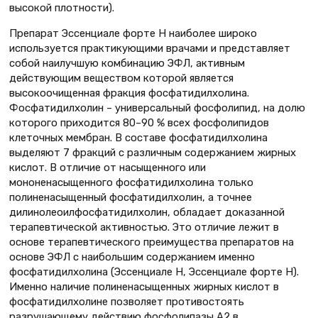
высокой плотности).
Препарат Эссенциале форте Н наиболее широко
используется практикующими врачами и представляет
собой наилучшую комбинацию ЭФЛ, активным
действующим веществом которой является
высокоочищенная фракция фосфатидилхолина.
Фосфатидилхолин – универсальный фосфолипид, на долю
которого приходится 80–90 % всех фосфолипидов
клеточных мембран. В составе фосфатидилхолина
выделяют 7 фракций с различным содержанием жирных
кислот. В отличие от насыщенного или
мононенасыщенного фосфатидилхолина только
полиненасыщенный фосфатидилхолин, а точнее
дилинолеоилфосфатидилхолин, обладает доказанной
терапевтической активностью. Это отличие лежит в
основе терапевтического преимущества препаратов на
основе ЭФЛ с наибольшим содержанием именно
фосфатидилхолина (Эссенциале Н, Эссенциале форте Н).
Именно наличие полиненасыщенных жирных кислот в
фосфатидилхолине позволяет противостоять
разрушающему действию фосфолипазы А2 в