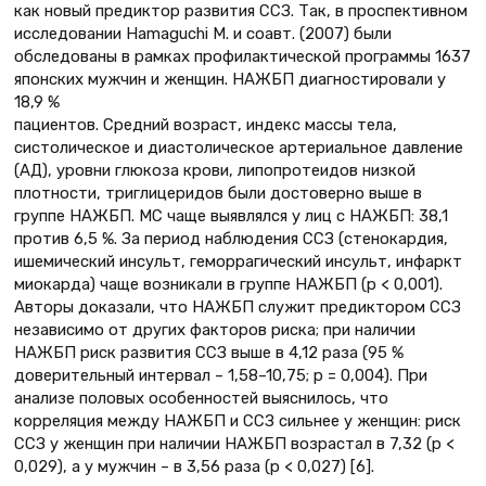
как новый предиктор развития ССЗ. Так, в проспективном
исследовании Hamaguchi M. и соавт. (2007) были
обследованы в рамках профилактической программы 1637
японских мужчин и женщин. НАЖБП диагностировали у
18,9 %
пациентов. Средний возраст, индекс массы тела,
систолическое и диастолическое артериальное давление
(АД), уровни глюкоза крови, липопротеидов низкой
плотности, триглицеридов были достоверно выше в
группе НАЖБП. МС чаще выявлялся у лиц с НАЖБП: 38,1
против 6,5 %. За период наблюдения ССЗ (стенокардия,
ишемический инсульт, геморрагический инсульт, инфаркт
миокарда) чаще возникали в группе НАЖБП (р < 0,001).
Авторы доказали, что НАЖБП служит предиктором ССЗ
независимо от других факторов риска; при наличии
НАЖБП риск развития ССЗ выше в 4,12 раза (95 %
доверительный интервал – 1,58–10,75; р = 0,004). При
анализе половых особенностей выяснилось, что
корреляция между НАЖБП и ССЗ сильнее у женщин: риск
ССЗ у женщин при наличии НАЖБП возрастал в 7,32 (р <
0,029), а у мужчин – в 3,56 раза (р < 0,027) [6].