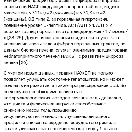
Клинические предикторы развития фиброза и цирроза
печени при НАСГ следующие: возраст > 45 лет; индекс
массы тела > 31,1 кг/м2 (мужчины) и > 32,3 кг/м2
(женщины); СД типа 2; артериальная гипертензия;
повышение уровня С-пептида; AСТ/AЛТ > 1; АЛТ > 2
верхних границ нормы; гипертриглицеридемия > 1,7 ммоль/
л [23–25]. Другие исследования свидетельствуют, что
увеличение массы тела и фиброз портальных трактов, по
данным биопсии печени, служат значимыми предикторами
неблагоприятного течения НАЖБП с развитием цирроза
печени [26].
С учетом новых данных, терапия НАЖБП не только
позволяет улучшать состояние гепатоцитов, но и может
повлиять на развитие, а также прогрессирование ССЗ. Во
всех случаях необходимо начинать с
нефармакологических методов лечения, ведь доказано,
что диета и физические нагрузки способствуют
снижению массы тела, повышению
инсулиночувствительности, улучшению липидного
профиля и снижению сердечно-сосудистого риска, а
также улучшают гистологическую картину у больных