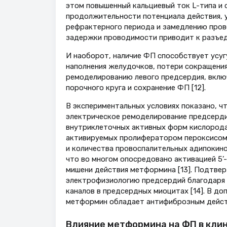
этом повышенный кальциевый ток L-типа и 
продолжительности потенциала действия, 
рефрактерного периода и замедлению прово
задержки проводимости приводит к разъед
И наоборот, наличие ФП способствует усуг
наполнения желудочков, потери сокращени
ремоделированию левого предсердия, включ
порочного круга и сохранение ФП [12].
В экспериментальных условиях показано, 
электрическое ремоделирование предсерди
внутриклеточных активных форм кислорода,
активируемых пролифератором пероксисом 
и количества провоспалительных адипокинов
что во многом опосредовано активацией 5
мишени действия метформина [13]. Подтве
электрофизиологию предсердий благодаря 
каналов в предсердных миоцитах [14]. В до
метформин обладает антифиброзным действ
Влияние метформина на ФП в кли