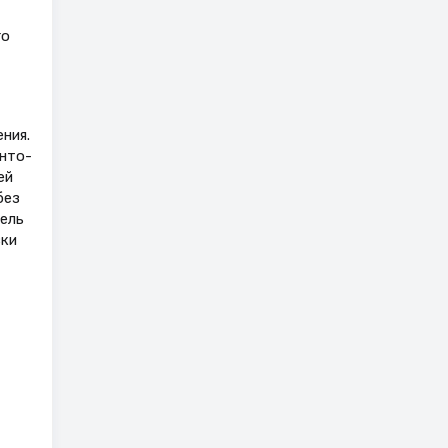
го
ния.
енто-
ей
без
ель
вки