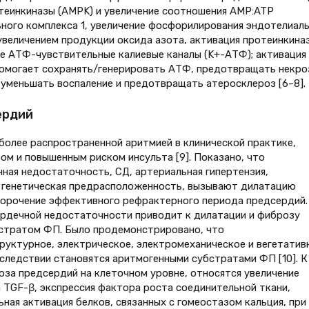
еинкиназы (AMPK) и увеличение соотношения AMP:ATP
ного комплекса 1, увеличение фосфорилирования эндотелиал
увеличением продукции оксида азота, активация протеинкиназ
е АТФ-чувствительные калиевые каналы (K+-АТФ); активация
помогает сохранять/генерировать АТФ, предотвращать некро
 уменьшать воспаление и предотвращать атеросклероз [6–8].
ердий
более распространенной аритмией в клинической практике,
м и повышенным риском инсульта [9]. Показано, что
чная недостаточность, СД, артериальная гипертензия,
и генетическая предрасположенность, вызывают дилатацию
корочение эффективного рефрактерного периода предсердий.
ердечной недостаточности приводит к дилатации и фиброзу
бстратом ФП. Было продемонстрировано, что
уктурное, электрическое, электромеханическое и вегетатив
ледствии становятся аритмогенными субстратами ФП [10]. К
за предсердий на клеточном уровне, относятся увеличение
TGF-β, экспрессия фактора роста соединительной ткани,
ная активация белков, связанных с гомеостазом кальция, при