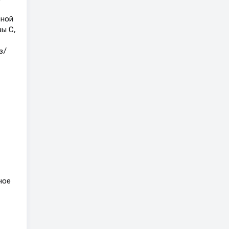
ьной
ы C,
з/
ное