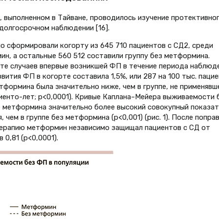
, выполненном в Тайване, проводилось изучение протективно
долгосрочном наблюдении [16].
о сформировали когорту из 645 710 пациентов с СД2, среди
ин, а остальные 560 512 составили группу без метформина.
те случаев впервые возникшей ФП в течение периода наблюде
вития ФП в когорте составила 1,5%, или 287 на 100 тыс. паци
тформина была значительно ниже, чем в группе, не применявш
циенто-лет; p<0,0001). Кривые Каплана–Мейера выживаемости 
е метформина значительно более высокий совокупный показат
 чем в группе без метформина (p<0,001) (рис. 1). После попра
ерапию метформин независимо защищал пациентов с СД от
0,81 (p<0,0001).