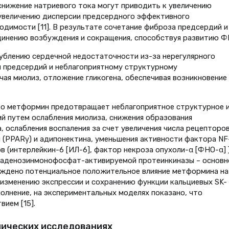
снижение натриевого тока могут приводить к увеличению
увеличению дисперсии предсердного эффективного
димости [11]. В результате сочетание фиброза предсердий и
инению возбуждения и сокращения, способствуя развитию Ф
ублению сердечной недостаточности из-за нерегулярного
я предсердий и неблагоприятному структурному
ая миолиз, отложение гликогена, обеспечивая возникновение
что метформин предотвращает неблагоприятное структурное 
й путем ослабления миолиза, снижения образования
 ослабления воспаления за счет увеличения числа рецепторов
(PPARγ) и адипонектина, уменьшения активности фактора NF
 (интерлейкин-6 [ИЛ-6], фактор некроза опухоли-α [ФНО-α] )
’-аденозинмонофосфат-активируемой протеинкиназы – основн
рждено потенциальное положительное влияние метформина на
изменению экспрессии и сохранению функции кальциевых SK-
полнение, на экспериментальных моделях показано, что
ием [15].
нических исследованиях