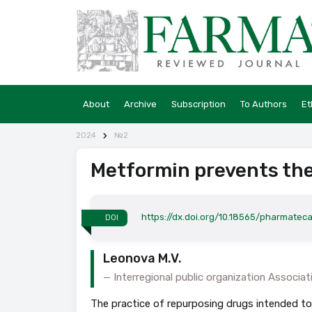
About
Archive
Subscription
To Authors
Et
2024
№2
Metformin prevents the 
https://dx.doi.org/10.18565/pharmatec
DOI
Leonova M.V.
Interregional public organization Associ
The practice of repurposing drugs intended to