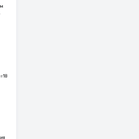
ом
,
=18
ия