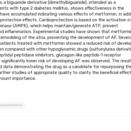
s a biguanide derivative (dimethylbiguanide), intended as a
nts with type 2 diabetes mellitus, shows effectiveness in the
have accumulated indicating various effects of metformin, in add
oprotective effects. Cardioprotection is based on the activation of
inase (AMPK), which helps maintain/generate ATP, prevent
and inflammation. Experimental studies have shown that metformi
 remodeling of the atria, preventing the development of AF. Severa
patients treated with metformin showed a reduced risk of develo
en compared with other hypoglycemic drugs (sulfonylurea derivati
peptidyl peptidase inhibitors, glucagon-like peptide-1 receptor
 significantly lower risk of developing AF was observed. The resul
d data demonstrating the drug as a candidate for repurposing th
ther studies of appropriate quality to clarify the beneficial effec
mount importance.
ranscriptomics