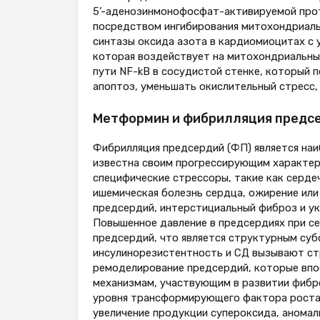
5’-аденозинмонофосфат-активируемой прот
посредством ингибирования митохондриаль
синтазы оксида азота в кардиомиоцитах с 
которая воздействует на митохондриальны
пути NF-kB в сосудистой стенке, который 
апоптоз, уменьшать окислительный стресс,
Метформин и фибрилляция предс
Фибрилляция предсердий (ФП) является наи
известна своим прогрессирующим характеро
специфические стрессоры, такие как серде
ишемическая болезнь сердца, ожирение ил
предсердий, интерстициальный фиброз и у
Повышенное давление в предсердиях при с
предсердий, что является структурным су
инсулинорезистентность и СД вызывают стр
ремоделирование предсердий, которые впос
механизмам, участвующим в развитии фибро
уровня трансформирующего фактора роста 
увеличение продукции супероксида, аномаль