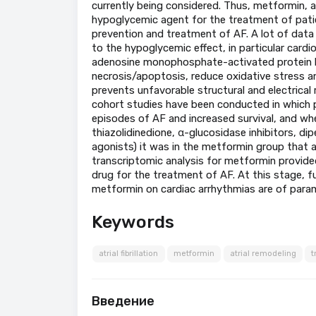
currently being considered. Thus, metformin, a
hypoglycemic agent for the treatment of patie
prevention and treatment of AF. A lot of data 
to the hypoglycemic effect, in particular cardi
adenosine monophosphate-activated protein k
necrosis/apoptosis, reduce oxidative stress 
prevents unfavorable structural and electrical
cohort studies have been conducted in which 
episodes of AF and increased survival, and wh
thiazolidinedione, α-glucosidase inhibitors, di
agonists) it was in the metformin group that a
transcriptomic analysis for metformin provide
drug for the treatment of AF. At this stage, fur
metformin on cardiac arrhythmias are of para
Keywords
atrial fibrillation
metformin
atrial remodeling
t
Введение