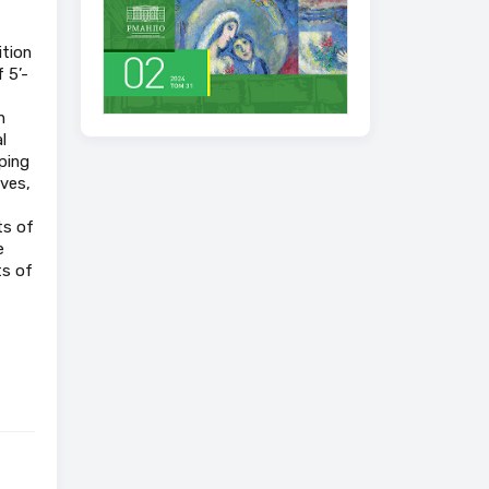
ition
 5’-
n
l
ping
ves,
ts of
e
ts of