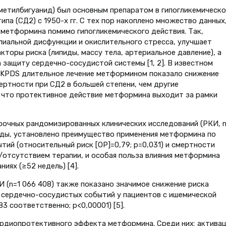
метилбигуанид) был основным препаратом в гипогликемическ
ипа (СД2) с 1950-х гг. С тех пор накоплено множество данных
метформина помимо гипогликемического действия. Так,
иальной дисфункции и окислительного стресса, улучшает
кторы риска (липиды, массу тела, артериальное давление), а
 защиту сердечно-сосудистой системы [1, 2]. В известном
UKPDS длительное лечение метформином показало снижение
ртности при СД2 в большей степени, чем другие
 что протективное действие метформина выходит за рамки
рочных рандомизированных клинических исследований (РКИ, n
оды, установлено преимущество применения метформина по
ий (относительный риск [OР]=0,79; p=0,031) и смертности
о/отсутствием терапии, и особая польза влияния метформина
иях (≥52 недель) [4].
И (n=1 066 408) также показано значимое снижение риска
 сердечно-сосудистых событий у пациентов с ишемической
3 соответственно; р<0,00001) [5].
рдиопротективного эффекта метформина. Среди них: активац