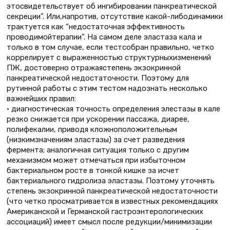
этосвидетельствует об ингибировании панкреатической
секреции”. Или,напротив, отсутствие какой-либодинамики
трактуется как “недостаточная эффективность
проводимойтерапии”. На самом деле эластаза кала и
только в том случае, если тестсобран правильно, четко
коррелирует с выраженностью структурныхизменений
ПЖ, достоверно отражаястепень экзокринной
панкреатической недостаточности. Поэтому для
рутинной работы с этим тестом надознать несколько
важнейших правил:
• диагностическая точность определения элестазы в кале
резко снижается при ускорении пассажа, диарее,
полифекалии, приводя кложноположительным
(низкимзначениям эластазы) за счет разведения
фермента; аналогичная ситуация только с другим
механизмом может отмечаться при избыточном
бактериальном росте в тонкой кишке за исчет
бактериального гидролиза эластазы. Поэтому уточнять
степень экзокринной панкреатической недостаточности
(что четко просматривается в известных рекомендациях
Американской и Германской гастроэнтерологических
ассоциаций) имеет смысл после редукции/минимизации