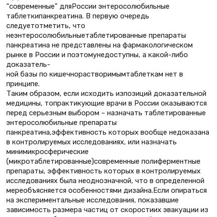
“современные” дляРоссии энтеросолюбильные
таблеткипанкреатина. В первую очередь
следуетотметить, что
неэнтеросолюбильныетаблетированные препараты
панкреатина не представлены на фармакологическом
рынке в России и поэтомунедоступны, а какой-либо
доказатель-
ной базы по кишечнорастворимымтаблеткам нет в
принципе.
Таким образом, если исходить изпозиций доказательной
медицины, топрактикующие врачи в России оказываются
перед серьезным выбором – назначать таблетированные
энтеросолюбильные препараты
панкреатина,эффективность которых вообще недоказана
в контролируемых исследованиях, или назначать
минимикросферические
(микротаблетированные)современные полиферментные
препараты, эффективность которых в контролируемых
исследованиях была неоднозначной, что в определенной
мереобъясняется особенностями дизайна.Если опираться
на экспериментальные исследования, показавшие
зависимость размера частиц от скоростиих эвакуации из