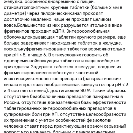
желудка, особенноодновременно с пищей,
становитсяпонятным: крупные таблетки (больше 2 мм в
диаметре) через пилорическийканал проходят
достаточно медленно, чаще не проходят целиком
вовсе.Большинство из них разрушается итолько в виде
фрагментов проходит вДПК. Энтеросолюбильная
оболочка,покрывающая таблетки крупного размера, еще
больше задерживает нахождение таблеток в желудке,
посколькуфрагментирование таблеток возможнотолько
при рН > 5, а чаще 6. В этихусловиях говорить об
одновременнойэвакуации таблеток и пищи вообще не
приходится. Задержка таблеток вжелудке, позднее их
фрагментированиеспособствуют частичной
инактивациикомпонентов препарата (панкреатические
липаза и протеазы необратимоинактивируются при рН < 3
и 4 соответственно), достигающей 80 %. Таким образом,
отсутствие безоболочечных препаратов панкреатина в
России, отсутствие доказательной базы эффективности
таблетированных энтеросолюбильных препаратов в
купировании боли при ХП, отсутствие целесообразности
их применения с учетом особенностей физиологии
человека ставят перед практикующим врачом серьезный
вопрос: что назначать больным с панкреатическими