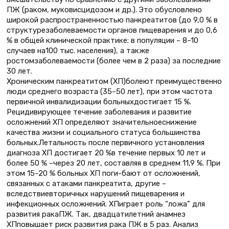
ПЖ (раком, муковисцидозом и др.). Это обусловлено
широкой распространенностью панкреатитов (до 9,0 % в
структурезаболеваемости органов пищеварения и до 0,6
% в общей клинической практике; в популяции – 8–10
случаев на100 тыс. населения), а также
ростомзаболеваемости (более чем в 2 раза) за последние
30 лет.
Хроническим панкреатитом (ХП)болеют преимущественно
люди среднего возраста (35–50 лет), при этом частота
первичной инвалидизации больныхдостигает 15 %.
Рецидивирующее течение заболевания и развитие
осложнений ХП определяют значительноеснижение
качества жизни и социального статуса большинства
больных.Летальность после первичного установления
диагноза ХП достигает 20 %в течение первых 10 лет и
более 50 % –через 20 лет, составляя в среднем 11,9 %. При
этом 15–20 % больных ХП поги-бают от осложнений,
связанных с атаками панкреатита, другие –
вследствиевторичных нарушений пищеварения и
инфекционных осложнений. ХПиграет роль “ложа” для
развития ракаПЖ. Так, двадцатилетний анамнез
ХПповышает риск развития рака ПЖ в 5 раз. Анализ