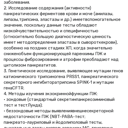
заболевания.
2. Исследование содержания (активности)
панкреатических ферментовв крови и моче (амилазы,
липазы,трипсина, эластазы и др.) имеетвспомогательное
значение, поскольку данные тесты обладают
низкойчувствительностью и специфичностью
(относительно большую диагностическую ценность
имеет методопределения эластазы в сывороткекрови),
особенно на поздних стадиях ХП, когда значительно
сниженобъем функционирующей паренхимы ПЖ и
процессы фиброзирования и атрофии преобладают над
цитолизом панкреатитов.
3. Генетическое исследование, выявляющее мутации генов
катионического трипсиногена PRSS1, панкреатического
секреторного ингибиторатрипсина SPINK-1 и мутации
генаCFTR.
4. Методы изучения экзокриннойфункции ПЖ:
• зондовые (стандартный секретинпанкреозиминовый
тест и тестЛунда);
• беззондовые методы выявлениявнешнесекреторной
недостаточности ПЖ (NBT-PABA-тест;
панкреато-лауриловый и йодолиполовый тесты,
дыхательные тесты сиспользованием 14С-триолеина