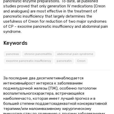
pancreatic enzyme preparations. To date, all published
studies proved that only generation IV medications (Creon
and analogues) are most effective in the treatment of
pancreatic insufficiency that largely determines the
usefulness of Creon for reduction of two major syndromes
of CP – exocrine pancreatic insufficiency and abdominal pain
syndrome.
Keywords
pancreas
chronic pancreatitis
abdominal pain syndrome
exocrine pancreatic insufficiency
pancreatin
Creon
За последние два десятилетиянаблюдается
интенсивныйрост интереса к заболеваниям
поджелудочной железы (ПЖ), особенно патологии
воспалительногохарактера, встречающейся
наиболеечасто, которая имеет лучший прогноз и в
большей степени поддаетсяадекватной консервативной
терапиии/или малоинвазивному хирургическому
вмешательству по сравнению с другими заболеваниями