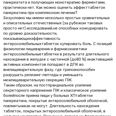
панкреатита и получающих монотерапию ферментами,
практически нет. Как можно оценить эффекттаблеток
панкреатина при комплексном лечении?
Безусловно мы имеем несколько простых сравнительных
и описательных отечественных (за рубежом таковых
просто нет) исследований,не способных конкурировать
по уровню доказательности,
показывающихэффективность
энтеросолюбильныхтаблеток купировать боль. С позиций
физиологии пищеварения и фармакокинетики
энтеросолюбильныетаблетки в результате длительного
нахождения в желудке с частичной (до80 %) инактивацией
активных компонентов попадают в ДПК во
внепищеварительную фазу, где трипсинспособен
разрушать релизинг-пептиды и уменьшать
межпищеварительную секрецию ПЖ.
Таким образом, на постпрандиальное усиление
секреторного напряжения ПЖ и классическое усиление
болейпосле приема пищи у больных ХПтаблетки
панкреатина, покрытые энтеросолюбильной оболочкой,
повлиятьникак не могут. Длительность нахождения
таблеток, покрытых энтеросолюбильной оболочкой, в