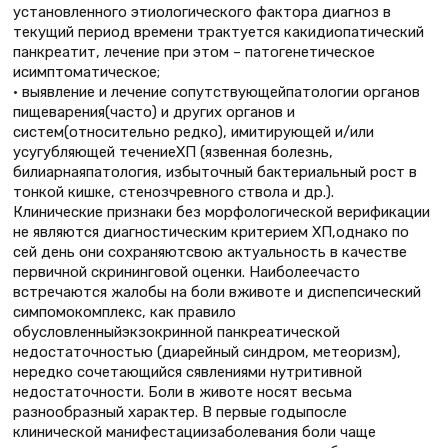
установленного этиологического фактора диагноз в
текущий период времени трактуется какидиопатический
панкреатит, лечение при этом – патогенетическое
исимптоматическое;
• выявление и лечение сопутствующейпатологии органов
пищеварения(часто) и других органов и
систем(относительно редко), имитирующей и/или
усугубляющей течениеХП (язвенная болезнь,
билиарнаяпатология, избыточный бактериальный рост в
тонкой кишке, стенозчревного ствола и др.).
Клинические признаки без морфологической верификации
не являются диагностическим критерием ХП,однако по
сей день они сохраняютсвою актуальность в качестве
первичной скрининговой оценки. Наиболеечасто
встречаются жалобы на боли вживоте и диспепсический
симпомокомплекс, как правило
обусловленныйэкзокринной панкреатической
недостаточностью (диарейный синдром, метеоризм),
нередко сочетающийся сявлениями нутритивной
недостаточности. Боли в животе носят весьма
разнообразный характер. В первые годыпосле
клинической манифестациизаболевания боли чаще