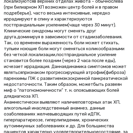
локализуютсяв верхних отделах живота – обычнослева
(при билиарном ХП возможен центр болей и в правом
подреберье), часто весьма интенсивные, нередко
иррадиируют в спину и характеризуются
постпрандиальным усилением(чаще через 30 минут).
Клинические синдромы могут сменять друг
друга,доминируя в зависимости от стадиизаболевания.
Так, со временем выраженность боли может стихать,
тупыеи ноющие боли могут сменяться коликообразными
без четкой локализации,постпрандиальное усиление
становится более поздним (через 2 часа после еды),
исчезает иррадиация. Даннаядинамика симптомов может
являтьсяпризнаком прогрессирующей атрофии(фиброза)
паренхимы ПЖ с развитиемэкзокринной панкреатической
недостаточности. Таким образом, можетбыть развеян
миф о “патогномоничности” т. н. опоясывающих болей
длядиагноза ХП.
Анамнестически выявляют наличиеповторных атак ХП,
алкогольный инаследственный анамнез, данные
озаболеваниях желчевыводящих путей иДПК,
гиперпаратиреозе, гиперлипидемии, хронических
аутоиммунных заболеваниях и др. Для большинства
пациентов характерно удовлетворительноесостояние, за