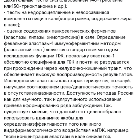
или13С-триоктаноина и др.);
• тесты на недорасщепленные и невсосавшиеся
компоненты пищи в кале(копрограмма, содержание жира
в кале);
• оценка содержания панкреатических ферментов
(эластазы, липазы, химотрипсина) в кале. Определение
фекальной эластазы-1 иммуноферментным методом
(эластазный тест) является стандартным методом
исследования функции ПЖ, поскольку эластаза-1
абсолютно специфична для ПЖ и почти не разрушается
при прохождении через желудочно-кишечный тракт, что
обеспечивает высокую воспроизводимость результатов.
Исследование эластазы кала характеризуется, пожалуй,
нилучшим соотношением цена/диагностическая точность
в отсутствиеинвазивности. Доступность методав России
как для научного, так и длярутинного использования
привела кформированию ряда заблуждений.Так,
существует мнение, что данныйтест целесообразно
использовать вдинамике якобы для
определенияэффективности того или иного
видафармакологического воздействия наПЖ, например:
“если концентрация эластазы в кале снижается,