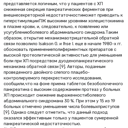
представляется логичным, что у пациентов с ХП
сниженная секреция панкреатических ферментов при
внешнесекреторной недостаточностиможет приводить к
гиперстимуляцииПЖ высокими уровнями холецистокинина
в плазме крови, и, следовательно, к появлению или
усугублениюболевого абдоминального синдрома.Таким
образом, открытие механизмаотрицательной обратной
связи позволило Isakson G. и Ihse I. еще в начале 1980-х гг.
обосновать применениеполиферментных препаратов с
высокой протеолитической активностью для уменьшения
боли при ХП посредством дуоденопанкреатического
механизма обратной связи [9]. Авторы, поданным
проведенного двойного слепого плацебо-
контролируемого перекрестного исследования,
сообщили,что на фоне приема таблеток безоболочечного
панкреатина с высоким содержанием протеаз у больных
ХП происходит снижение выраженностиболевого
абдоминального синдромана 30 %. При этом у 15 из 19
больных отмечено уменьшение числа болевыхприступов
[9]. Однако следует отметить, что данный подход
оказался эффективным только у пациентов сумеренной
панкреатической недостаточностью.