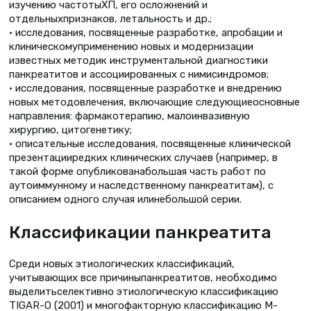
изучению частотыХП, его осложнений и
отдельныхпризнаков, летальность и др.;
• исследования, посвященные разработке, апробации и
клиническомуприменению новых и модернизации
известных методик инструментальной диагностики
панкреатитов и ассоциированных с нимисиндромов;
• исследования, посвященные разработке и внедрению
новых методовлечения, включающие следующиеосновные
направления: фармакотерапию, малоинвазивную
хирургию, цитогенетику;
• описательные исследования, посвященные клинической
презентацииредких клинических случаев (например, в
такой форме опубликованабольшая часть работ по
аутоиммунному и наследственному панкреатитам), с
описанием одного случая илинебольшой серии.
Классификации панкреатита
Среди новых этиологических классификаций,
учитывающих все причиныпанкреатитов, необходимо
выделитьселективно этиологическую классификацию
TIGAR-O (2001) и многофакторную классификацию M-