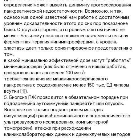
определение может выявить динамику прогрессирования
панкреатической недостаточности. Возможно, и так,
однако нив одной известной нам работе с достаточным
уровнем доказательности этого до сих пор показаноне
было. С другой стороны, это ровным счетом ничего не
меняет.Больному показана пожизненнаязаместительная
ферментная терапия минимикросферами, а уровень
эластазы дает только ориентировочное представления о
том,
в какой минимально эффективной дозе могут “работать”
минимикросферы (как было отмечено в наших работах,
при уровне эластазы менее 100 мкг/г
требуетсяназначение минимикросферического
панкреатина с содержаниемне менее 150 тыс. ЕД липазы
всутки [1]).
5. Биопсия ПЖ проводится в обязательном порядке при
подозрениина аутоиммунный панкреатит или опухоль.
Выполняется только подконтролем методик
визуализации(трансабдоминального и эндоскопического
ультразвукового исследования, компьютерной
томографии), атакже при расхождении
клиниколабораторных данных и данныхлучевых методов