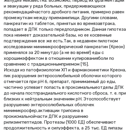
желудке неизвестна. Возможно, период их фрагментации
и эвакуации у ряда больных, придерживающихся
рекомендацийчастого дробного питания, примерно равен
промежуткам между приемамипищи. Другими словами,
панкреатин из таблеток, принятых во времязавтрака,
попадает в ДПК только передполдником. Данная гипотеза
пока неимеет доказательной базы, но ее косвенные
подтверждения все же есть.Так, в недавнем пилотном
исследовании минимикросферический панкреатин (Креон)
применялся за 20 минутдо (а не во время!) еды с
хорошимэффектом в отношении купированияболи по
сравнению с традиционнымприемом [15].
Исходя из патофизиологии ХП и фармакокинетики Креона,
пик разрушения энтеросолюбильной оболочки которого
отмечается при рН 6, препарат, принимаемый до еды,
частично успевает попасть в проксимальныеотделы ДПК
до начала постпрандиального кислотного сброса, т. е. при
близких к нейтральным значениям рН. Этоспособствует
разрушению энтеросолюбильных оболочек
минимикросфер,активации трипсина в
прокисмальнойчасти ДПК и разрушению
рилизингпептидов. Протеазы (1000 ЕД) обеспечивают
продолжительность и силуэффекта, а 25 тыс. ЕД липазы