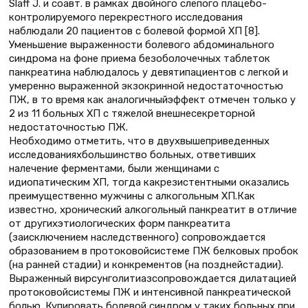
Slaff J. и соавт. в рамках двойного слепого плацебо-
контролируемого перекрестного исследования
наблюдали 20 пациентов с болевой формой ХП [8].
Уменьшение выраженности болевого абдоминального
синдрома на фоне приема безоболочечных таблеток
панкреатина наблюдалось у девятипациентов с легкой и
умеренно выраженной экзокринной недостаточностью
ПЖ, в то время как аналогичныйэффект отмечен только у
2 из 11 больных ХП с тяжелой внешнесекреторной
недостаточностью ПЖ.
Необходимо отметить, что в двухвышеприведенных
исследованияхбольшинство больных, ответивших
налечение ферментами, были женщинами с
идиопатическим ХП, тогда какрезистентными оказались
преимущественно мужчины с алкогольным ХП.Как
известно, хронический алкогольный панкреатит в отличие
от другихэтиологических форм панкреатита
(заисключением наследственного) сопровождается
образованием в протоковойсистеме ПЖ белковых пробок
(на ранней стадии) и конкрементов (на позднейстадии).
Выраженный вирсунголитиазсопровождается дилатацией
протоковойсистемы ПЖ и интенсивной панкреатической
болью. Купировать болевой синдром у таких больных при