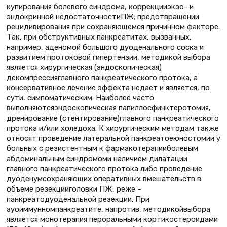
купирования болевого синдрома, коррекцииэкзо- и
эндокринной недостаточностиПЖ; предотвращении
рецидивирования при сохраняющемся причинном факторе.
Так, при обструктивных панкреатитах, вызванных,
например, аденомой большого дуоденального соска и
развитием протоковой гипертензии, методикой выбора
является хирургическая (эндоскопическая)
декомпрессияглавного панкреатического протока, а
консервативное лечение эффекта недает и является, по
сути, симпоматическим. Наиболее часто
выполняютсяэндоскопическая папиллосфинктеротомия,
дренирование (стентирование)главного панкреатического
протока и/или холедоха. К хирургическим методам также
относят проведение латеральной панкреатоеюностомии у
больных с резистентным к фармакотерапииболевым
абдоминальным синдромоми наличием дилатации
главного панкреатического протока либо проведение
дуоденумсохраняющих оперативных вмешательств в
объеме резекцииголовки ПЖ, реже –
панкреатодуоденальной резекции. При
ауоиммунномпанкреатите, напротив, методикойвыбора
является монотерапия пероральными кортикостероидами