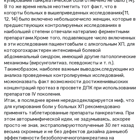
купирования панкреатической боли отмечено не было [14].
В то же время нельзя неотметить тот факт, что в
когорты больных в вышеприведенных исследованиях[11,
12, 14] было включено небольшоечисло женщин, которые в
предшествующих контролируемых исследованиях в
наибольшей степени отвечали натерапию ферментными
препаратами.Кроме того, подавляющее число включенных
в эти исследования пациентовбыли с алкогольным ХП, для
которогохарактерен интенсивный болевой
абдоминальный синдром, имеющий другие патологические
механизмы (вирсунголитиаз, псевдокисты и т. п.).
Такимобразом, наиболее важным выводом,следующим из
анализа проведенных контролируемых исследований,
можноназвать факт возможности достижениявысоких
концентраций протеаз в просвете ДПК при использовании
препаратов IV поколения.
Итак, в последнее время нередкодекларируется миф, что
для купирования боли у больных ХП рекомендовано
применять таблетированные препараты панкреатина. При
этом авторымифической идеи, не задумываясь, аскорее
просто не зная, экстраполируютполученные 30 лет назад
весьма скромные и не без дефектов дизайна данныеоб
эффективности безоболочечногопанкреатина на