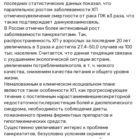
последних статистических данных показал, что
параллельнос ростом заболеваемости ХП
отмеченоувеличение смертности от рака ПЖ в3 раза, что
также подтверждает даннуювзаимосвязь.
В России отмечен более интенсивный рост
заболеваемости панкреатитами. Так,
распространенность ХП у взрослых за последние 20 лет
увеличилась в 3 раза и достигла 27,4–50,0 случаев на 100
тыс. населения. Считается, что данная тенденция связана
с ухудшением экологической ситуации встране,
увеличением потребленияалкоголя, в т. ч. низкого
качества, снижением качества питания и общего уровня
жизни.
Немаловажным в клиническом исоциальном плане
являются такие особенности ХП, как прогрессирующее
течение с постепенным нарастаниемвнешнесекреторной
недостаточности,персистенция болей и диспепсического
синдрома, необходимость соблюдения диеты,
пожизненного приема ферментных препаратов и
гипогликемических средств.
Существенно увеличивает интерес к проблеме
панкреатитов, безусловно усложняя скрининг и