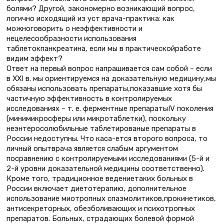
болями? Другой, закономерно возникающий вопрос,
логично исходящий из уст врача-практика: как
можноговорить о неэффективности и
нецелесообразности использования
таблетокпанкреатина, если мы в практическойработе
видим эффект?
Ответ на первый вопрос напрашивается сам собой – если
в XXI в. мы ориентируемся на доказательную медицину,мы
обязаны использовать препараты,показавшие хотя бы
частичную эффективность в контролируемых
исследованиях – т. е. ферментные препаратыIV поколения
(минимикросферы или микротаблетки), поскольку
неэнтеросолюбильные таблетированые препараты в
России недоступны. Что каса-ется второго вопроса, то
личный опытврача является слабым аргументом
посравнению с контролируемыми исследованиями (5-й и
2-й уровни доказательной медицины соответственно).
Кроме того, традиционное ведениетаких больных в
России включает диетотерапию, дополнительное
использование миотропных спазмолитиков,прокинетиков,
антисекреторных, обезболивающих и психотропных
препаратов. Больных, страдающих болевой формой