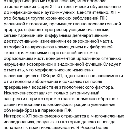
стандартизацию методов лечения, многообразие
этиологических форм ХП: от генетически обусловленных
до инфекционных и аутоиммунных. Действительно, ХП –
это большая группа хронических заболеваний ПЖ
различной этиологии, преимущественно воспалительной
природы, с фазово-прогрессирующими очаговыми,
сегментарными или диффузными дегенеративными,
деструктивными изменениями ее экзокринной части,
атрофией панкреоцитов изамещением их фиброзной
тканью; изменениями в протоковой системе с
образованием кист, конкрементов иразличной степенью
нарушения экзокринной и эндокринной функций.Следует
отметить, что морфологические изменения,
развивающиеся в ПЖпри ХП, однотипны вне зависимости
от этиологии заболевания и сохраняются после
прекращения воздействия этиологического фактора.
Исключениесоставляет только аутоиммунный
панкреатит, при котором отчасти возможно обратное
развитие воспалительнойинфильтрации и уменьшение
объемафиброза в паренхиме ПЖ.
Интерес к ХП закономерно отражается в многочисленных
исследованиях, результаты которых далеко невсегда
попадают к практикующемуврачу. В России более