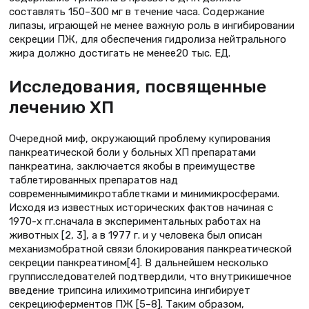
составлять 150–300 мг в течение часа. Содержание
липазы, играющей не менее важную роль в ингибировании
секреции ПЖ, для обеспечения гидролиза нейтрального
жира должно достигать не менее20 тыс. ЕД.
Исследования, посвященные
лечению ХП
Очередной миф, окружающий проблему купирования
панкреатической боли у больных ХП препаратами
панкреатина, заключается якобы в преимуществе
таблетированных препаратов над
современнымимикротаблетками и минимикросферами.
Исходя из известных исторических фактов начиная с
1970-х гг.сначала в экспериментальных работах на
животных [2, 3], а в 1977 г. и у человека был описан
механизмобратной связи блокирования панкреатической
секреции панкреатином[4]. В дальнейшем несколько
групписследователей подтвердили, что внутрикишечное
введение трипсина илихимотрипсина ингибирует
секрециюферментов ПЖ [5–8]. Таким образом,