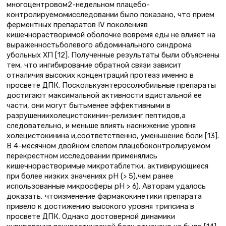
многоцентровом2-недельном плацебо-
контролируемомисследовании было показано, что прием
ферментных препаратов IV поколенияв
кишечнорастворимой оболочке вовремя еды не влияет на
выраженностьболевого абдоминального синдрома
убольных ХП [12]. Полученные результаты были объяснены
тем, что ингибирование обратной связи зависит
отналичия высоких концентраций протеаз именно в
просвете ДПК. Посколькуэнтеросолюбильные препараты
достигают максимальной активности вдистальной ее
части, они могут бытьменее эффективными в
разрушениихолецистокинин-релизинг пептидов,а
следовательно, и меньше влиять наснижение уровня
холецистокинина и,соответственно, уменьшение боли [13].
В 4-месячном двойном слепом плацебоконтролируемом
перекрестном исследовании применялись
кишечнорастворимые микротаблетки, активирующиеся
при более низких значениях pH (> 5),чем ранее
использованные микросферы pH > 6). Авторам удалось
доказать, чтоизменение фармакокинетики препарата
привело к достижению высокого уровня трипсина в
просвете ДПК. Однако достоверной динамики