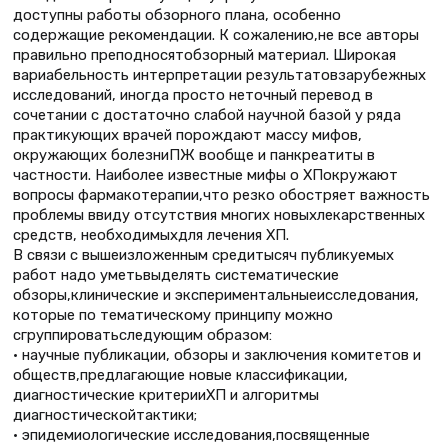
доступны работы обзорного плана, особенно
содержащие рекомендации. К сожалению,не все авторы
правильно преподносятобзорный материал. Широкая
вариабельность интерпретации результатовзарубежных
исследований, иногда просто неточный перевод в
сочетании с достаточно слабой научной базой у ряда
практикующих врачей порождают массу мифов,
окружающих болезниПЖ вообще и панкреатиты в
частности. Наиболее известные мифы о ХПокружают
вопросы фармакотерапии,что резко обостряет важность
проблемы ввиду отсутствия многих новыхлекарственных
средств, необходимыхдля лечения ХП.
В связи с вышеизложенным средитысяч публикуемых
работ надо уметьвыделять систематические
обзоры,клинические и экспериментальныеисследования,
которые по тематическому принципу можно
сгруппироватьследующим образом:
• научные публикации, обзоры и заключения комитетов и
обществ,предлагающие новые классификации,
диагностические критерииХП и алгоритмы
диагностическойтактики;
• эпидемиологические исследования,посвященные