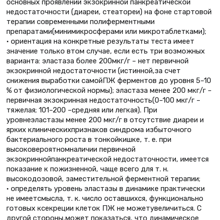
основных проявлений экзокринной панкреатической
недостаточности (диареи, стеатореи) на фоне стартовой
терапии современными полиферментными
препаратами(минимикросферами или микротаблетками);
• ориентация на конкретные результаты теста имеет
значение только втом случае, если есть три возможных
варианта: эластаза более 200мкг/г – нет первичной
экзокринной недостаточности (истинной,за счет
снижения выработки самойПЖ ферментов до уровня 5–10
% от физиологической нормы); эластаза менее 200 мкг/г –
первичная экзокринная недостаточность(0–100 мкг/г –
тяжелая; 101–200 –средняя или легкая). При
уровнеэластазы менее 200 мкг/г в отсутствие диареи и
ярких клиническихпризнаков синдрома избыточного
бактериального роста в тонкойкишке, т. е. при
высоковероятномналичии первичной
экзокриннойпанкреатической недостаточности, имеется
показание к пожизненной, чаще всего для т. н.
высокодозовой, заместительной ферментной терапии;
• определять уровень эластазы в динамике практически
не имеетсмысла, т. к. число оставшихся, функционально
готовых ксекреции клеток ПЖ не можетувеличиться. С
другой стороны,может показаться, что динамическое