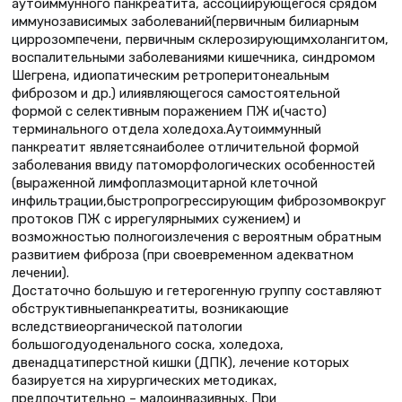
аутоиммунного панкреатита, ассоциирующегося срядом
иммунозависимых заболеваний(первичным билиарным
циррозомпечени, первичным склерозирующимхолангитом,
воспалительными заболеваниями кишечника, синдромом
Шегрена, идиопатическим ретроперитонеальным
фиброзом и др.) илиявляющегося самостоятельной
формой с селективным поражением ПЖ и(часто)
терминального отдела холедоха.Аутоиммунный
панкреатит являетсянаиболее отличительной формой
заболевания ввиду патоморфологических особенностей
(выраженной лимфоплазмоцитарной клеточной
инфильтрации,быстропрогрессирующим фиброзомвокруг
протоков ПЖ с иррегулярнымих сужением) и
возможностью полногоизлечения с вероятным обратным
развитием фиброза (при своевременном адекватном
лечении).
Достаточно большую и гетерогенную группу составляют
обструктивныепанкреатиты, возникающие
вследствиеорганической патологии
большогодуоденального соска, холедоха,
двенадцатиперстной кишки (ДПК), лечение которых
базируется на хирургических методиках,
предпочтительно – малоинвазивных. При