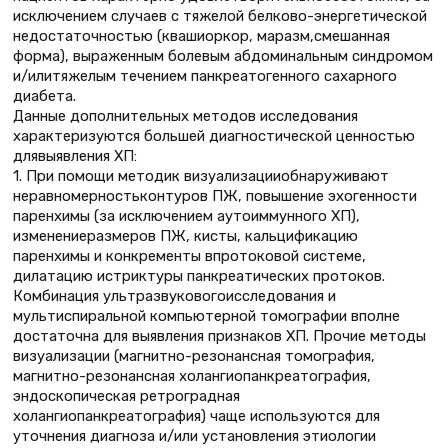
исключением случаев с тяжелой белково-энергетической
недостаточностью (квашиоркор, маразм,смешанная
форма), выраженным болевым абдоминальным синдромом
и/илитяжелым течением панкреатогенного сахарного
диабета.
Данные дополнительных методов исследования
характеризуются большей диагностической ценностью
длявыявления ХП:
1. При помощи методик визуализацииобнаруживают
неравномерностьконтуров ПЖ, повышение эхогенности
паренхимы (за исключением аутоиммунного ХП),
изменениеразмеров ПЖ, кисты, кальцификацию
паренхимы и конкременты впротоковой системе,
дилатацию истриктуры панкреатических протоков.
Комбинация ультразвуковогоисследования и
мультиспиральной компьютерной томографии вполне
достаточна для выявления признаков ХП. Прочие методы
визуализации (магнитно-резонансная томография,
магнитно-резонансная холангиопанкреатография,
эндоскопическая ретроградная
холангиопанкреатография) чаще используются для
уточнения диагноза и/или установления этиологии