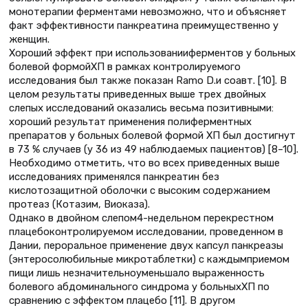
монотерапии ферментами невозможно, что и объясняет
факт эффективности панкреатина преимущественно у
женщин.
Хороший эффект при использованииферментов у больных
болевой формойХП в рамках контролируемого
исследования был также показан Ramo D.и соавт. [10]. В
целом результаты приведенных выше трех двойных
слепых исследований оказались весьма позитивными:
хороший результат применения полиферментных
препаратов у больных болевой формой ХП был достигнут
в 73 % случаев (у 36 из 49 наблюдаемых пациентов) [8–10].
Необходимо отметить, что во всех приведенных выше
исследованиях применялся панкреатин без
кислотозащитной оболочки с высоким содержанием
протеаз (Котазим, Виоказа).
Однако в двойном слепом4-недельном перекрестном
плацебоконтролируемом исследовании, проведенном в
Дании, пероральное применение двух капсул панкреазы
(энтеросолюбильные микротаблетки) с каждымприемом
пищи лишь незначительноуменьшало выраженность
болевого абдоминального синдрома у больныхХП по
сравнению с эффектом плацебо [11]. В другом