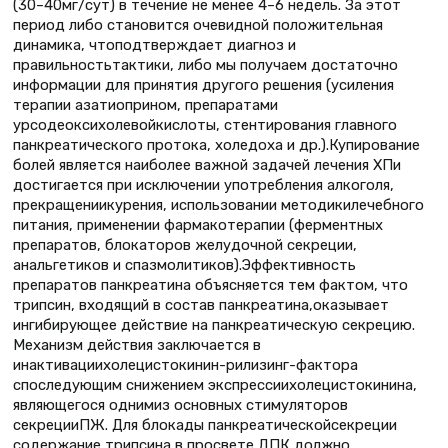
(30–40мг/сут) в течение не менее 4–6 недель. За этот
период либо становится очевидной положительная
динамика, чтоподтверждает диагноз и
правильностьтактики, либо мы получаем достаточно
информации для принятия другого решения (усиления
терапии азатиоприном, препаратами
урсодеоксихолевойкислоты, стентирования главного
панкреатического протока, холедоха и др.).Купирование
болей является наиболее важной задачей лечения ХПи
достигается при исключении употребления алкоголя,
прекращениикурения, использовании методикилечебного
питания, применении фармакотерапии (ферментных
препаратов, блокаторов желудочной секреции,
анальгетиков и спазмолитиков).Эффективность
препаратов панкреатина объясняется тем фактом, что
трипсин, входящий в состав панкреатина,оказывает
ингибирующее действие на панкреатическую секрецию.
Механизм действия заключается в
инактивациихолецистокинин-рилизинг-фактора
споследующим снижением экспрессиихолецистокинина,
являющегося однимиз основных стимуляторов
секрецииПЖ. Для блокады панкреатическойсекреции
содержание трипсина в просвете ДПК должно