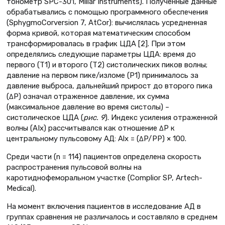
тонометр SPC-301, Millar Instruments). Полученные данные
обрабатывались с помощью программного обеспечения
(SphygmoCorversion 7, AtCor): вычислялась усредненная
форма кривой, которая математическим способом
трансформировалась в график ЦДА [2]. При этом
определялись следующие параметры ЦДА: время до
первого (Т1) и второго (Т2) систолических пиков волны;
давление на первом пике/изломе (Р1) принималось за
давление выброса, дальнейший прирост до второго пика
(ΔР) означал отраженное давление, их сумма
(максимальное давление во время систолы) –
систолическое ЦДА (
рис. 9
). Индекс усиления отраженной
волны (AIx) рассчитывался как отношение ΔP к
центральному пульсовому АД: Alx = (ΔP/PP) × 100.
Среди части (n = 114) пациентов определена скорость
распространения пульсовой волны на
каротиднофеморальном участке (Complior SP, Artech-
Medical).
На момент включения пациентов в исследование АД в
группах сравнения не различалось и составляло в среднем