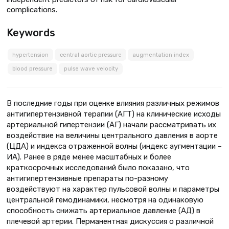
complications.
Keywords
hypertension
central aortic pressure
augmentation index
blood pressure
pulse wave velocity
В последние годы при оценке влияния различных режимов
антигипертензивной терапии (АГТ) на клинические исходы
артериальной гипертензии (АГ) начали рассматривать их
воздействие на величины центрального давления в аорте
(ЦДА) и индекса отраженной волны (индекс аугментации –
ИА). Ранее в ряде менее масштабных и более
краткосрочных исследований было показано, что
антигипертензивные препараты по-разному
воздействуют на характер пульсовой волны и параметры
центральной гемодинамики, несмотря на одинаковую
способность снижать артериальное давление (АД) в
плечевой артерии. Перманентная дискуссия о различной