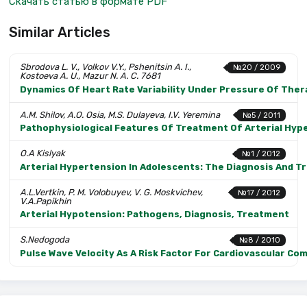
Скачать статью в формате PDF
Similar Articles
Sbrodova L. V., Volkov V.Y., Pshenitsin A. I.,
№20 / 2009
Kostoeva A. U., Mazur N. A. С. 7681
Dynamics Of Heart Rate Variability Under Pressure Of Thera
A.M. Shilov, A.O. Osia, M.S. Dulayeva, I.V. Yeremina
№5 / 2011
Pathophysiological Features Of Treatment Of Arterial Hyp
O.A Kislyak
№1 / 2012
Arterial Hypertension In Adolescents: The Diagnosis And 
A.L.Vertkin, P. M. Volobuyev, V. G. Moskvichev,
№17 / 2012
V.A.Papikhin
Arterial Hypotension: Pathogens, Diagnosis, Treatment
S.Nedogoda
№8 / 2010
Pulse Wave Velocity As A Risk Factor For Cardiovascular C