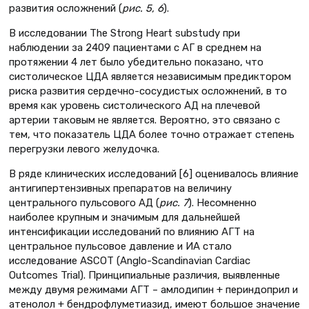
развития осложнений (
рис. 5, 6
).
В исследовании The Strong Heart substudy при
наблюдении за 2409 пациентами с АГ в среднем на
протяжении 4 лет было убедительно показано, что
систолическое ЦДА является независимым предиктором
риска развития сердечно-сосудистых осложнений, в то
время как уровень систолического АД на плечевой
артерии таковым не является. Вероятно, это связано с
тем, что показатель ЦДА более точно отражает степень
перегрузки левого желудочка.
В ряде клинических исследований [6] оценивалось влияние
антигипертензивных препаратов на величину
центрального пульсового АД (
рис. 7
). Несомненно
наиболее крупным и значимым для дальнейшей
интенсификации исследований по влиянию АГТ на
центральное пульсовое давление и ИА стало
исследование ASCOT (Anglo-Scandinavian Cardiac
Outcomes Trial). Принципиальные различия, выявленные
между двумя режимами АГТ – амлодипин + периндоприл и
атенолол + бендрофлуметиазид, имеют большое значение