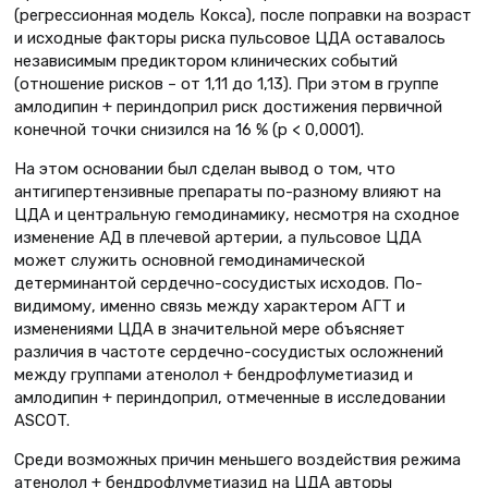
(регрессионная модель Кокса), после поправки на возраст
и исходные факторы риска пульсовое ЦДА оставалось
независимым предиктором клинических событий
(отношение рисков – от 1,11 до 1,13). При этом в группе
амлодипин + периндоприл риск достижения первичной
конечной точки снизился на 16 % (р < 0,0001).
На этом основании был сделан вывод о том, что
антигипертензивные препараты по-разному влияют на
ЦДА и центральную гемодинамику, несмотря на сходное
изменение АД в плечевой артерии, а пульсовое ЦДА
может служить основной гемодинамической
детерминантой сердечно-сосудистых исходов. По-
видимому, именно связь между характером АГТ и
изменениями ЦДА в значительной мере объясняет
различия в частоте сердечно-сосудистых осложнений
между группами атенолол + бендрофлуметиазид и
амлодипин + периндоприл, отмеченные в исследовании
ASCOT.
Среди возможных причин меньшего воздействия режима
атенолол + бендрофлуметиазид на ЦДА авторы