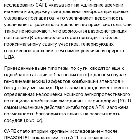
исследования CAFE указывают на удлинение времени
изгнания и задержку пика давления выброса при приеме
указанных препаратов, что увеличивает вероятность
увеличения отраженного давления во время систолы. Они
также не исключают, что возможная вазоконстрикция
при приеме β-адреноблокаторов приводит к более
проксимальному сдвигу участков, генерирующих
отраженное давление, тем самым увеличивая прирост
ЦДА.
Приведенные выше гипотезы, по сути, сводятся еще к
одной констатации неблагоприятных (в данном случае
гемодинамических) эффектов комбинации атенолол +
бендрофлу-метиазид. При таком подходе имеет место
определенная недооценка мощного ангиопротективного
потенциала комбинации амлодипин + периндоприл [10]. В
самом механизме действия ингибиторов АПФ заложена
возможность благоприятно влиять на эластичность
сосудов (
рис. 12
).
CAFЕ стало вторым крупным исследованием после
REASON [8], показавшим, что АГТ, включающая