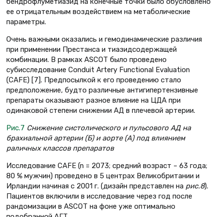
бендрофлуметиазид на конечные точки было обусловлено
ее отрицательным воздействием на метаболические
параметры.
Очень важными оказались и гемодинамические различия
при применении Престанса и тиазидсодержащей
комбинации. В рамках ASCOT было проведено
субисследование Conduit Artery Functional Evaluation
(CAFE) [7]. Предпосылкой к его проведению стало
предположение, будто различные антигипертензивные
препараты оказывают разное влияние на ЦДА при
одинаковой степени снижении АД в плечевой артерии.
Рис.7
Снижение систолического и пульсового АД на
брахиальной артерии (Б) и аорте (А) под влиянием
раличных классов препаратов
Исследование CAFE (n = 2073; средний возраст – 63 года;
80 % мужчин) проведено в 5 центрах Великобритании и
Ирландии начиная с 2001 г. (дизайн представлен на
рис.
8
).
Пациентов включили в исследование через год после
рандомизации в ASCOT на фоне уже оптимально
подобранной АГТ.