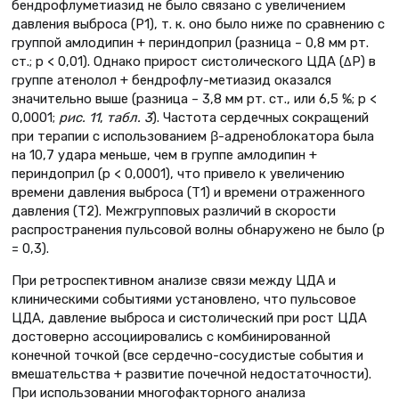
бендрофлуметиазид не было связано с увеличением
давления выброса (Р1), т. к. оно было ниже по сравнению с
группой амлодипин + периндоприл (разница – 0,8 мм рт.
ст.; р < 0,01). Однако прирост систолического ЦДА (ΔР) в
группе атенолол + бендрофлу-метиазид оказался
значительно выше (разница – 3,8 мм рт. ст., или 6,5 %; р <
0,0001;
рис. 11
,
табл.
3
). Частота сердечных сокращений
при терапии с использованием β-адреноблокатора была
на 10,7 удара меньше, чем в группе амлодипин +
периндоприл (р < 0,0001), что привело к увеличению
времени давления выброса (Т1) и времени отраженного
давления (Т2). Межгрупповых различий в скорости
распространения пульсовой волны обнаружено не было (р
= 0,3).
При ретроспективном анализе связи между ЦДА и
клиническими событиями установлено, что пульсовое
ЦДА, давление выброса и систолический при рост ЦДА
достоверно ассоциировались с комбинированной
конечной точкой (все сердечно-сосудистые события и
вмешательства + развитие почечной недостаточности).
При использовании многофакторного анализа