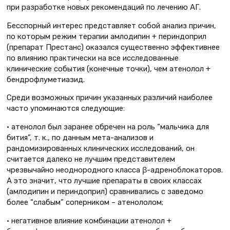
при разработке новых рекомендаций по лечению АГ.
Бесспорный интерес представляет собой анализ причин,
по которым режим терапии амлодипин + периндоприл
(препарат Престанс) оказался существенно эффективнее
по влиянию практически на все исследованные
клинические события (конечные точки), чем атенолол +
бендрофлуметиазид.
Среди возможных причин указанных различий наиболее
часто упоминаются следующие:
• атенолол был заранее обречен на роль “мальчика для
бития”, т. к., по данным мета-анализов и
рандомизированных клинических исследований, он
считается далеко не лучшим представителем
чрезвычайно неоднородного класса β-адреноблокаторов.
А это значит, что лучшие препараты в своих классах
(амлодипин и периндоприл) сравнивались с заведомо
более “слабым” соперником – атенололом;
• негативное влияние комбинации атенолол +