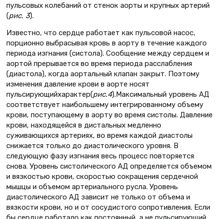
пульсовых колебаний от стенок аорты и крупных артерий
(
рис. 3
).
Известно, что сердце работает как пульсовой насос,
порционно выбрасывая кровь в аорту в течение каждого
периода изгнания (систола). Сообщение между сердцем и
аортой прерывается во время периода расслабления
(диастола), когда аортальный клапан закрыт. Поэтому
изменения давление крови в аорте носят
пульсирующийхарактер(
рис.
4
).Максимальный уровень АД
соответствует наибольшему интегрированному объему
крови, поступающему в аорту во время систолы. Давление
крови, находящейся в дистальных медленно
суживающихся артериях, во время каждой диастолы
снижается только до диастолического уровня. В
следующую фазу изгнания весь процесс повторяется
снова. Уровень систолического АД определяется объемом
и вязкостью крови, скоростью сокращения сердечной
мышцы и объемом артериального русла. Уровень
диастолического АД зависит не только от объема и
вязкости крови, но и от сосудистого сопротивления. Если
бы сердце работало как постоянный, а не пульсирующий