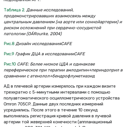
Таблица 2.
Данные исследований,
продемонстрировавших взаимосвязь между
центральным давлением (на аорте или соннойартерии) и
риском осложнений при сердечно-сосудистой
патологии (OÁRourke, 2004)
Рис.8
Дизайн исследованияCAFE
Рис.9
График ДЦА в исследовании
CAFE
Рис.10
CAFE: Более низкое ЦДА и одинакове
переферическое при терапии амлодипин+периндоприл в
сравнении с атенолол+бендрофлуметиазид
АД в плечевой артерии измерялось при каждом визите
трехкратно с 5-минутными интервалами с помощью
полуавтоматического осциллометрического устройства
Omron 705CP. Данные двух последних измерений
усреднялись. После этого в течение 10 секунд
выполнялась регистрация кривой давления в лучевой
артерии той жеверхней конечности (аппланационный