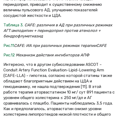
периндоприл, приводит к существенному снижению
величины пульсового АД, улучшению показателей
сосудистой жесткости и ЦДА.
Таблица 3.
CAFЕ: различия в АД при различных режимах
АГТ:амлодипин + периндоприл против атенолол +
бендрофлуметиазид
Рис.11
CAFЕ: ИА при различных режимах терапии
CAFЕ
Рис.12
Механизм действия ингибиторов АПФ
Интересно, что в другом субисследовании ASCOT –
Conduit Artery Function Evaluation-Lipid-Lowering Arm
(CAFЕ-LLA) – гипотеза, согласно которой статины также
обладают благоприятным действием на ЦДА и
гемодинамику, не нашла подтверждения [11]. В этой
работе терапия аторвастатином 10 мг/ сут 891 пациента с
уровнем общего холестерина ≤ 250 мг/дл и АГ
сравнивалась с плацебо. Пациенты наблюдались 3,5 года.
Как и предполагалось, аторвастатин снизил уровни
холестерина липопротеидов низкой плотности и общего