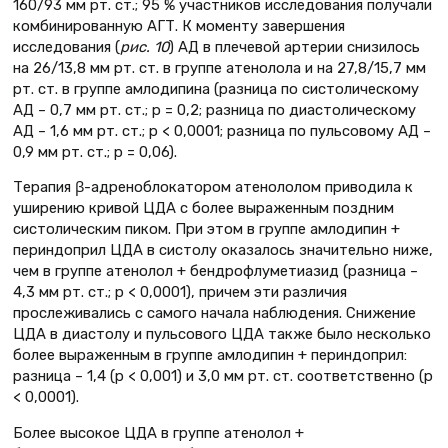
160/93 мм рт. ст.; 95 % участников исследования получали
комбинированную АГТ. К моменту завершения
исследования (
рис
. 10
) АД в плечевой артерии снизилось
на 26/13,8 мм рт. ст. в группе атенолола и на 27,8/15,7 мм
рт. ст. в группе амлодипина (разница по систолическому
АД – 0,7 мм рт. ст.; р = 0,2; разница по диастолическому
АД – 1,6 мм рт. ст.; р < 0,0001; разница по пульсовому АД –
0,9 мм рт. ст.; р = 0,06).
Терапия β-адреноблокатором атенололом приводила к
уширению кривой ЦДА с более выраженным поздним
систолическим пиком. При этом в группе амлодипин +
периндоприл ЦДА в систолу оказалось значительно ниже,
чем в группе атенолол + бендрофлуметиазид (разница –
4,3 мм рт. ст.; р < 0,0001), причем эти различия
прослеживались с самого начала наблюдения. Снижение
ЦДА в диастолу и пульсового ЦДА также было несколько
более выраженным в группе амлодипин + периндоприл:
разница – 1,4 (р < 0,001) и 3,0 мм рт. ст. соответственно (р
< 0,0001).
Более высокое ЦДА в группе атенолол +