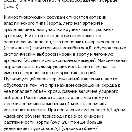
около 15 % – в малом круге кровообращения и сердце
(
рис. 1
).
К амортизирующим сосудам относятся артерии
эластического типа (аорта, легочная артерия и
прилегающие к ним участки крупных магистральных
артерий). В их стенке содержится множество
эластических волокон, что позволяет амортизировать
(сглаживать) значительные колебания АД, обусловленные
систолическим выбросом крови в аорту и легочную
артерию (эффект компрессионной камеры). Максимальная
выраженность пульсирующих колебаний отмечается
именно на уровне аорты и крупных артерий.
Пульсирующий характер изменений давления в аорте
обусловлен тем, что при каждом сокращении сердца в
нее попадает объем крови, равный величине ударного
выброса. Растяжимость аорты равна частному от
деления величины изменения объема на величину
изменения давления. При повышении пульсового АД и/или
ударного объема происходит резкое снижение
растяжимости аорты (
рис. 2
), что еще больше
увеличивает пульсовое АД (ударный объем/