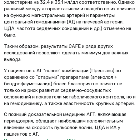
холестерина на 32,4 и 35,1 мл/дл соответственно. Однако
различий между аторвастатином и плацебо по их влиянию
на функцию магистральных артерий и параметры
центральной гемодинамики (АД на плечевой артерии,
ЦДА, частота сердечных сокращений и др.) отмечено не
было.
Таким образом, результаты CAFЕ и ряда других
исследований позволяют сделать минимум два важных
вывода:
У пациентов с АГ “новые” комбинации (Престанс) по
сравнению со “старыми” препаратами (атенолол +
бендрофлуметиазид) более благоприятно влияют не
только на риск развития сердечно-сосудистых
осложнений и показатели метаболического контроля, но и
на гемодинамику, а также эластичность крупных артерий.
С позиций доказательной медицины АГТ, включающая
периндоприл, обладает наибольшим положительным
влиянием на скорость пульсовой волны, ЦДА и ИА у
пациентов с АГ.