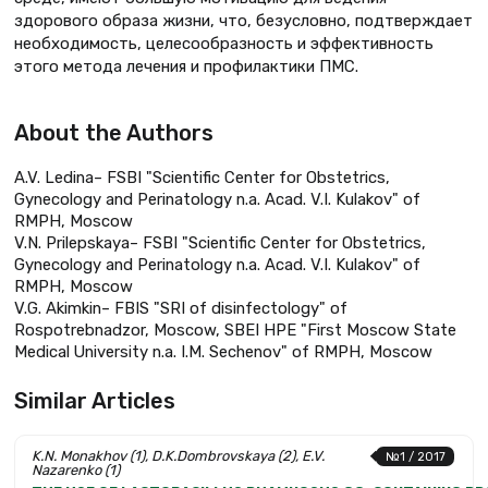
здорового образа жизни, что, безусловно, подтверждает
необходимость, целесообразность и эффективность
этого метода лечения и профилактики ПМС.
About the Authors
A.V. Ledina– FSBI "Scientific Center for Obstetrics,
Gynecology and Perinatology n.a. Acad. V.I. Kulakov" of
RMPH, Moscow
V.N. Prilepskaya– FSBI "Scientific Center for Obstetrics,
Gynecology and Perinatology n.a. Acad. V.I. Kulakov" of
RMPH, Moscow
V.G. Akimkin– FBIS "SRI of disinfectology" of
Rospotrebnadzor, Moscow, SBEI HPE "First Moscow State
Medical University n.a. I.M. Sechenov" of RMPH, Moscow
Similar Articles
K.N. Monakhov (1), D.K.Dombrovskaya (2), E.V.
№1 / 2017
Nazarenko (1)