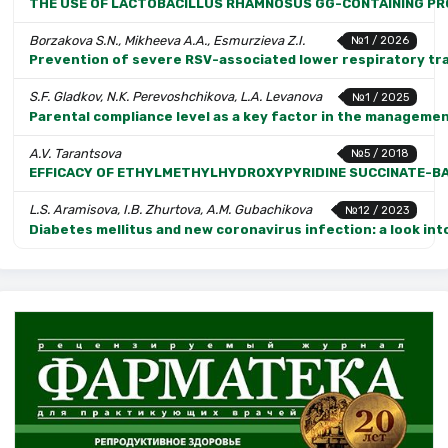
THE USE OF LACTOBACILLUS RHAMNOSUS GG-CONTAINING PROB
Borzakova S.N., Mikheeva A.A., Esmurzieva Z.I.
№1 / 2026
Prevention of severe RSV-associated lower respiratory tract
S.F. Gladkov, N.K. Perevoshchikova, L.A. Levanova
№1 / 2025
Parental compliance level as a key factor in the manageme
A.V. Tarantsova
№5 / 2018
EFFICACY OF ETHYLMETHYLHYDROXYPYRIDINE SUCCINATE-BA
L.S. Aramisova, I.B. Zhurtova, A.M. Gubachikova
№12 / 2023
Diabetes mellitus and new coronavirus infection: a look in