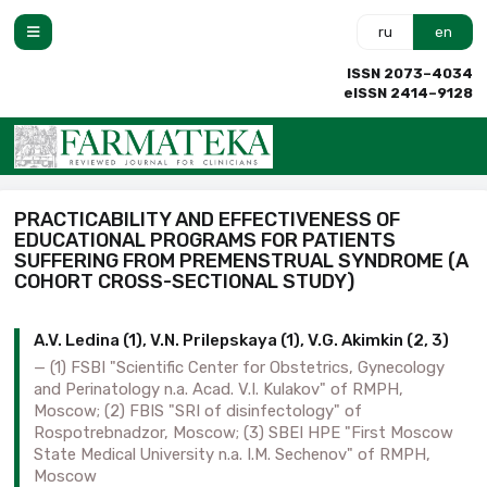
ru
en
ISSN 2073–4034
eISSN 2414–9128
PRACTICABILITY AND EFFECTIVENESS OF
EDUCATIONAL PROGRAMS FOR PATIENTS
SUFFERING FROM PREMENSTRUAL SYNDROME (A
COHORT CROSS-SECTIONAL STUDY)
A.V. Ledina (1), V.N. Prilepskaya (1), V.G. Akimkin (2, 3)
(1) FSBI "Scientific Center for Obstetrics, Gynecology
and Perinatology n.a. Acad. V.I. Kulakov" of RMPH,
Moscow; (2) FBIS "SRI of disinfectology" of
Rospotrebnadzor, Moscow; (3) SBEI HPE "First Moscow
State Medical University n.a. I.M. Sechenov" of RMPH,
Moscow