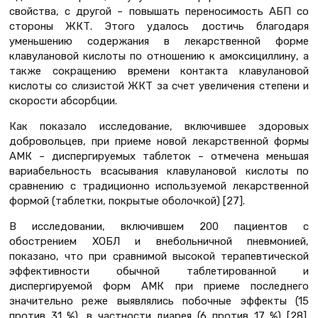
свойства, с другой – повышать переносимость АБП со
стороны ЖКТ. Этого удалось достичь благодаря
уменьшению содержания в лекарственной форме
клавулановой кислоты по отношению к амоксициллину, а
также сокращению времени контакта клавулановой
кислоты со слизистой ЖКТ за счет увеличения степени и
скорости абсорбции.
Как показало исследование, включившее здоровых
добровольцев, при приеме новой лекарственной формы
АМК – диспергируемых таблеток – отмечена меньшая
вариабельность всасывания клавулановой кислоты по
сравнению с традиционно используемой лекарственной
формой (таблетки, покрытые оболочкой) [27].
В исследовании, включившем 200 пациентов с
обострением ХОБЛ и внебольничной пневмонией,
показано, что при сравнимой высокой терапевтической
эффективности обычной таблетированной и
диспергируемой форм АМК при приеме последнего
значительно реже выявлялись побочные эффекты (15
против 31 %), в частности диарея (6 против 17 %) [28].