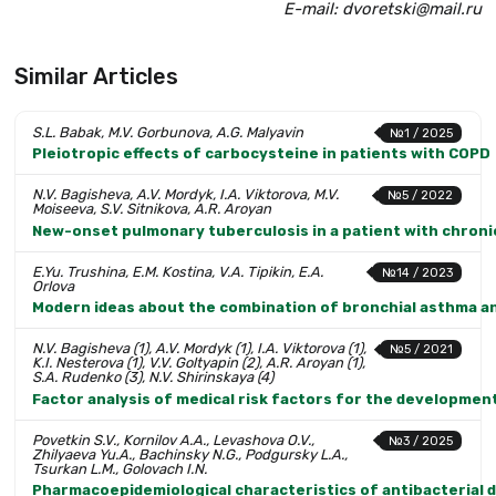
E-mail: dvoretski@mail.ru
Similar Articles
S.L. Babak, M.V. Gorbunova, A.G. Malyavin
№1 / 2025
Pleiotropic effects of carbocysteine in patients with COPD
N.V. Bagisheva, A.V. Mordyk, I.A. Viktorova, M.V.
№5 / 2022
Moiseeva, S.V. Sitnikova, A.R. Aroyan
New-onset pulmonary tuberculosis in a patient with chroni
E.Yu. Trushina, E.M. Kostina, V.A. Tipikin, E.A.
№14 / 2023
Orlova
Modern ideas about the combination of bronchial asthma a
N.V. Bagisheva (1), A.V. Mordyk (1), I.A. Viktorova (1),
№5 / 2021
K.I. Nesterova (1), V.V. Goltyapin (2), A.R. Aroyan (1),
S.A. Rudenko (3), N.V. Shirinskaya (4)
Factor analysis of medical risk factors for the developme
Povetkin S.V., Kornilov A.A., Levashova O.V.,
№3 / 2025
Zhilyaeva Yu.A., Bachinsky N.G., Podgursky L.A.,
Tsurkan L.M., Golovach I.N.
Pharmacoepidemiological characteristics of antibacterial dr