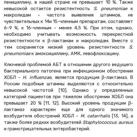
пенициллину, в нашей стране не превышает 10 %. Также
невысокой остается резистентность
S. pneumoniae
к
макролидам – частота выявления штаммов, не
чувствительных к 14и 15-членным препаратам, составляет
6–9 %, к 16-членным – менее 4,5 %. При этом, однако,
необходимо учитывать возможность перекрестной
резистентности к β-лактамам и макролидам. Вместе с
тем сохраняется низкий уровень резистентности
S.
pneumoniae
к амоксициллину, АМК, левофлоксацину.
Ключевой проблемой АБТ в отношении другого ведущего
бактериального патогена при инфекционном обострении
ХОБЛ –
H. influenzae
, является продукция β-лактамаз. В
России подобные штаммы выделяются с относительно
невысокой частотой [10]. Однако у определенных
категорий пациентов при тяжелом обострении ХОБЛ она
превышает 20 % [11, 12]. Высокий уровень продукции β-
лактамаз характерен еще для одного значимого
возбудителя обострений ХОБЛ –
M. catarrhalis
[13, 14], а
также более редких возбудителей
Staphylococcus aureus
и грамотрицательных энтеробактерий.