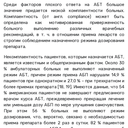
Среди факторов плохого ответа на АБТ большое
значение придается низкой комплаентности больных.
Комплаентность (от англ. сompliance) может быть
определена как мотивированная приверженность
больного выполнению различных врачебных
рекомендаций, в т. ч. в отношении приема лекарств со
строгим соблюдением назначенного режима дозирования
препарата.
Некомплаентность пациентов, которым назначается АБТ,
является известным и общепризнанным фактом. Около 30
% амбулаторных больных не выполняют назначенный
режим АБТ, причем режим приема АБП нарушали 14,9 %
пациентов при однократном и 27,0 % – при трехкратном и
более приемах препарата [18, 19]. Имеются данные, что 54
% американских пациентов не завершают предписанного
врачом курса АБТ, преждевременно прекращая лечение
или уменьшая дозу АБП по мере улучшения самочувствия.
При этом 56 % больных не выполняют режим
дозирования, что, вероятно, связано с необходимостью
приема препарата более 2 раз в сутки; 82 % пациентов