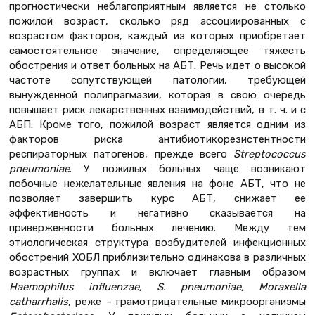
прогностически неблагоприятным является не столько
пожилой возраст, сколько ряд ассоциированных с
возрастом факторов, каждый из которых приобретает
самостоятельное значение, определяющее тяжесть
обострения и ответ больных на АБТ. Речь идет о высокой
частоте сопутствующей патологии, требующей
вынужденной полипрагмазии, которая в свою очередь
повышает риск лекарственных взаимодействий, в т. ч. и с
АБП. Кроме того, пожилой возраст является одним из
факторов риска антибиотикорезистентности
респираторных патогенов, прежде всего
Streptococcus
pneumoniae
. У пожилых больных чаще возникают
побочные нежелательные явления на фоне АБТ, что не
позволяет завершить курс АБТ, снижает ее
эффективность и негативно сказывается на
приверженности больных лечению. Между тем
этиологическая структура возбудителей инфекционных
обострений ХОБЛ приблизительно одинакова в различных
возрастных группах и включает главным образом
Haemophilus influenzae, S. pneumoniae, Moraxella
catharrhalis
, реже – грамотрицательные микроорганизмы