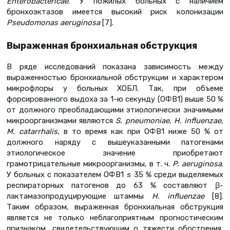
Enterobactericae
. У пожилых больных с наличием
бронхоэктазов имеется высокий риск колонизации
Pseudomonas aeruginosa
[7].
Выраженная бронхиальная обструкция
В ряде исследований показана зависимость между
выраженностью бронхиальной обструкции и характером
микрофлоры у больных ХОБЛ. Так, при объеме
форсированного выдоха за 1-ю секунду (ОФВ1) выше 50 %
от должного преобладающими этиологически значимыми
микроорганизмами являются
S
.
pneumoniae
,
H
.
influenzae
,
M. catarrhalis
, в то время как при ОФВ1 ниже 50 % от
должного наряду с вышеуказанными патогенами
этиологическое значение приобретают
грамотрицательные микроорганизмы, в т. ч.
P. aeruginosa
.
У больных с показателем ОФВ1 ≤ 35 % среди выделяемых
респираторных патогенов до 63 % составляют β-
лактамазопродуцирующие штаммы
H. influenzae
[8].
Таким образом, выраженная бронхиальная обструкция
является не только неблагоприятным прогностическим
признаком, свидетельствующим о тяжести обострения,