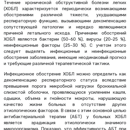
Течение хронической обструктивной болезни легких
(ХОБЛ) характеризуется периодически возникающими
обострениями различной тяжести, ухудшающими
респираторную функцию, вызывающими декомпенсацию
сопутствующей патологии и нередко являющимися
причиной летального исхода. Причинами обострений
ХОБЛ являются бактерии (50–60 %), вирусы (20–25 %),
неинфекционные факторы (25–30 %). С учетом этого
следует выделять инфекционные и неинфекционные
обострения заболевания, имеющие неодинаковый прогноз
и требующие различной терапевтической тактики.
Инфекционное обострение ХОБЛ можно определить как
декомпенсацию респираторного статуса вследствие
превышения порога микробной нагрузки бронхиальной
слизистой оболочки, проявляющуюся усилением кашля,
одышки, объема и гнойности мокроты, нарушающую
качество жизни больных в отсутствие других
этиологических факторов. В связи с этим основной целью
антибактериальной терапии (АБТ) у больных ХОБЛ
является эрадикация этиологически значимого
микроорганизма. Показано, что эффективность АБТ при