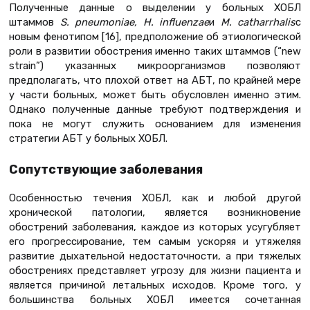
Полученные данные о выделении у больных ХОБЛ
штаммов
S. pneumoniae,
H
.
influenzae
и
M
.
catharrhalis
с
новым фенотипом [16], предположение об этиологической
роли в развитии обострения именно таких штаммов (“new
strain”) указанных микроорганизмов позволяют
предполагать, что плохой ответ на АБТ, по крайней мере
у части больных, может быть обусловлен именно этим.
Однако полученные данные требуют подтверждения и
пока не могут служить основанием для изменения
стратегии АБТ у больных ХОБЛ.
Сопутствующие заболевания
Особенностью течения ХОБЛ, как и любой другой
хронической патологии, является возникновение
обострений заболевания, каждое из которых усугубляет
его прогрессирование, тем самым ускоряя и утяжеляя
развитие дыхательной недостаточности, а при тяжелых
обострениях представляет угрозу для жизни пациента и
является причиной летальных исходов. Кроме того, у
большинства больных ХОБЛ имеется сочетанная