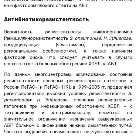
но и фактором плохого ответа на АБТ.
Антибиотикорезистентность
Вероятность резистентности микроорганизмов
(пенициллинорезистентность
S
.
pneumoniae
,
H
.
influenzae
,
продуцирующая β-лактамазы) определяется
региональными особенностями, а также наличием
факторов риска, что следует учитывать в случаях
плохого ответа больных обострением ХОБЛ на АБТ.
По данным многоцентровых исследований состояния
резистентности основных респираторных патогенов в
России ПеГАС-I и ПеГАС-II [9], в 1999–2005 гг. продолжал
регистрироваться высокий уровень резистентности
S
.
pneumoniae
и
Н.
influenzae
– основных респираторных
патогенов при инфекционных обострениях ХОБЛ – к
тетрациклину и ко-тримоксазолу, несмотря на
значительное ограничение назначения вышеуказанных
АБП больным с инфекциями нижних дыхательных путей.
Частота выделения пневмококков, не чувствительных к