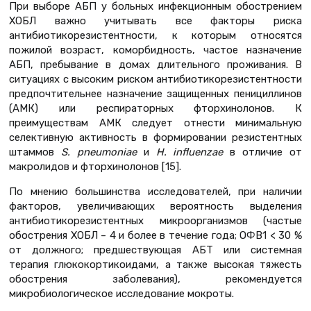
При выборе АБП у больных инфекционным обострением
ХОБЛ важно учитывать все факторы риска
антибиотикорезистентности, к которым относятся
пожилой возраст, коморбидность, частое назначение
АБП, пребывание в домах длительного проживания. В
ситуациях с высоким риском антибиотикорезистентности
предпочтительнее назначение защищенных пенициллинов
(АМК) или респираторных фторхинолонов. К
преимуществам АМК следует отнести минимальную
селективную активность в формировании резистентных
штаммов
S. pneumoniae
и
H. influenzae
в отличие от
макролидов и фторхинолонов [15].
По мнению большинства исследователей, при наличии
факторов, увеличивающих вероятность выделения
антибиотикорезистентных микроорганизмов (частые
обострения ХОБЛ – 4 и более в течение года; ОФВ1 < 30 %
от должного; предшествующая АБТ или системная
терапия глюкокортикоидами, а также высокая тяжесть
обострения заболевания), рекомендуется
микробиологическое исследование мокроты.