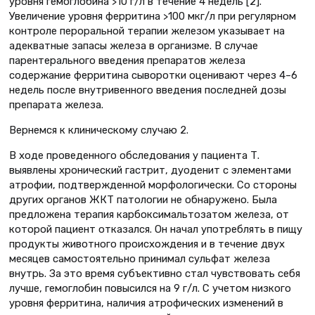
уровня гемоглобина >10 г/л в течение 4 недель [2].
Увеличение уровня ферритина >100 мкг/л при регулярном
контроле пероральной терапии железом указывает на
адекватные запасы железа в организме. В случае
парентерального введения препаратов железа
содержание ферритина сыворотки оценивают через 4–6
недель после внутривенного введения последней дозы
препарата железа.
Вернемся к клиническому случаю 2.
В ходе проведенного обследования у пациента Т.
выявлены хронический гастрит, дуоденит с элементами
атрофии, подтвержденной морфологически. Со стороны
других органов ЖКТ патологии не обнаружено. Была
предложена терапия карбоксимальтозатом железа, от
которой пациент отказался. Он начал употреблять в пищу
продукты животного происхождения и в течение двух
месяцев самостоятельно принимал сульфат железа
внутрь. За это время субъективно стал чувствовать себя
лучше, гемоглобин повысился на 9 г/л. С учетом низкого
уровня ферритина, наличия атрофических изменений в