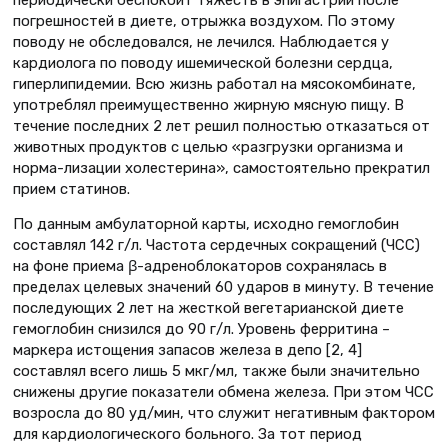
погрешностей в диете, отрыжка воздухом. По этому
поводу не обследовался, не лечился. Наблюдается у
кардиолога по поводу ишемической болезни сердца,
гиперлипидемии. Всю жизнь работал на мясокомбинате,
употреблял преимущественно жирную мясную пищу. В
течение последних 2 лет решил полностью отказаться от
животных продуктов с целью «разгрузки организма и
норма-лизации холестерина», самостоятельно прекратил
прием статинов.
По данным амбулаторной карты, исходно гемоглобин
составлял 142 г/л. Частота сердечных сокращений (ЧСС)
на фоне приема β-адреноблокаторов сохранялась в
пределах целевых значений 60 ударов в минуту. В течение
последующих 2 лет на жесткой вегетарианской диете
гемоглобин снизился до 90 г/л. Уровень ферритина –
маркера истощения запасов железа в депо [2, 4]
составлял всего лишь 5 мкг/мл, также были значительно
снижены другие показатели обмена железа. При этом ЧСС
возросла до 80 уд/мин, что служит негативным фактором
для кардиологического больного. За тот период