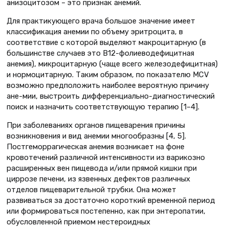
анизоцитозом – это признак анемий.
Для практикующего врача большое значение имеет
классификация анемии по объему эритроцита, в
соответствие с которой выделяют макроцитарную (в
большинстве случаев это В12-фолиеводефицитная
анемия), микроцитарную (чаще всего железодефицитная)
и нормоцитарную. Таким образом, по показателю MCV
возможно предположить наиболее вероятную причину
ане-мии, выстроить дифференциально-диагностический
поиск и назначить соответствующую терапию [1–4].
При заболеваниях органов пищеварения причины
возникновения и вид анемии многообразны [4, 5].
Постгеморрагическая анемия возникает на фоне
кровотечений различной интенсивности из варикозно
расширенных вен пищевода и/или прямой кишки при
циррозе печени, из язвенных дефектов различных
отделов пищеварительной трубки. Она может
развиваться за достаточно короткий временной период
или формироваться постепенно, как при энтеропатии,
обусловленной приемом нестероидных