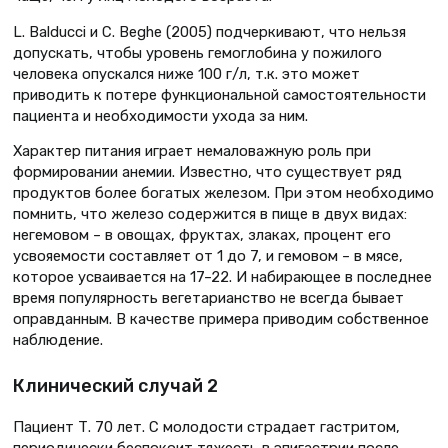
L. Balducci и C. Beghe (2005) подчеркивают, что нельзя
допускать, чтобы уровень гемоглобина у пожилого
человека опускался ниже 100 г/л, т.к. это может
приводить к потере функциональной самостоятельности
пациента и необходимости ухода за ним.
Характер питания играет немаловажную роль при
формировании анемии. Известно, что существует ряд
продуктов более богатых железом. При этом необходимо
помнить, что железо содержится в пище в двух видах:
негемовом – в овощах, фруктах, злаках, процент его
усвояемости составляет от 1 до 7, и гемовом – в мясе,
которое усваивается на 17–22. И набирающее в последнее
время популярность вегетарианство не всегда бывает
оправданным. В качестве примера приводим собственное
наблюдение.
Клинический случай 2
Пациент Т. 70 лет. С молодости страдает гастритом,
периодически беспокоит тяжесть в эпигастрии после