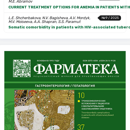
M.E. Abramov
CURRENT TREATMENT OPTIONS FOR ANEMIA IN PATIENTS WIT
L.E. Shcherbakova, N.V. Bagisheva, A.V. Mordyk,
№9 / 2025
M.V. Moiseeva, A.A. Shapran, S.S. Paramut
Somatic comorbidity in patients with HIV-associated tuberc