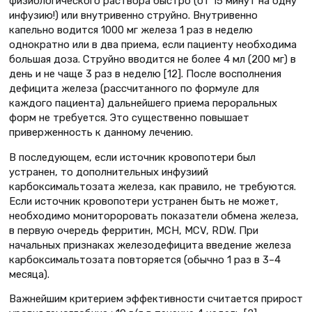
физиологического раствора быстро (от 15 минут на одну
инфузию!) или внутривенно струйно. Внутривенно
капельно водится 1000 мг железа 1 раз в неделю
однократно или в два приема, если пациенту необходима
большая доза. Струйно вводится не более 4 мл (200 мг) в
день и не чаще 3 раз в неделю [12]. После восполнения
дефицита железа (рассчитанного по формуле для
каждого пациента) дальнейшего приема пероральных
форм не требуется. Это существенно повышает
приверженность к данному лечению.
В последующем, если источник кровопотери был
устранен, то дополнительных инфузиий
карбоксимальтозата железа, как правило, не требуются.
Если источник кровопотери устранен быть не может,
необходимо монитороровать показатели обмена железа,
в первую очередь ферритин, МСН, МСV, RDW. При
начальных признаках железодефицита введение железа
карбоксимальтозата повторяется (обычно 1 раз в 3–4
месяца).
Важнейшим критерием эффективности считается прирост