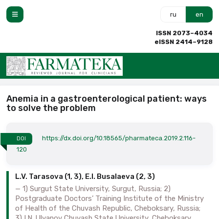
ru
en
ISSN 2073–4034
eISSN 2414–9128
Anemia in a gastroenterological patient: ways
to solve the problem
https://dx.doi.org/10.18565/pharmateca.2019.2.116-
DOI
120
L.V. Tarasova (1, 3), E.I. Busalaeva (2, 3)
1) Surgut State University, Surgut, Russia; 2)
Postgraduate Doctors’ Training Institute of the Ministry
of Health of the Chuvash Republic, Cheboksary, Russia;
3) I.N. Ulyanov Chuvash State University, Cheboksary,