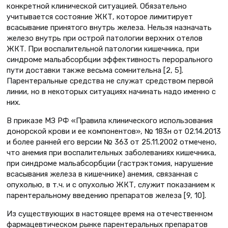
конкретной клинической ситуацией. Обязательно
учитывается состояние ЖКТ, которое лимитирует
всасывание принятого внутрь железа. Нельзя назначать
железо внутрь при острой патологии верхних отелов
ЖКТ. При воспалительной патологии кишечника, при
синдроме мальабсорбции эффективность перорального
пути доставки также весьма сомнительна [2, 5].
Парентеральные средства не служат средством первой
линии, но в некоторых ситуациях начинать надо именно с
них.
В приказе МЗ РФ «Правила клинического использования
донорской крови и ее компонентов», № 183н от 02.14.2013
и более ранней его версии № 363 от 25.11.2002 отмечено,
что анемия при воспалительных заболеваниях кишечника,
при синдроме мальабсорбции (гастрэктомия, нарушение
всасывания железа в кишечнике) анемия, связанная с
опухолью, в т.ч. и с опухолью ЖКТ, служит показанием к
парентеральному введению препаратов железа [9, 10].
Из существующих в настоящее время на отечественном
фармацевтическом рынке парентеральных препаратов