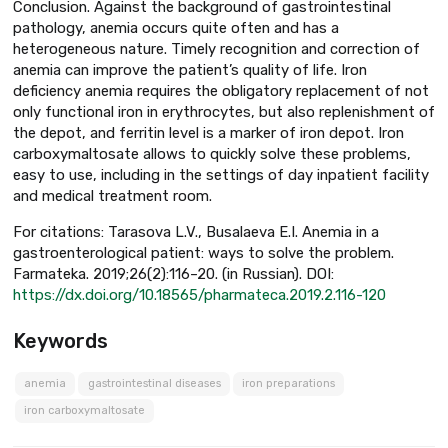
Conclusion. Against the background of gastrointestinal
pathology, anemia occurs quite often and has a
heterogeneous nature. Timely recognition and correction of
anemia can improve the patient’s quality of life. Iron
deficiency anemia requires the obligatory replacement of not
only functional iron in erythrocytes, but also replenishment of
the depot, and ferritin level is a marker of iron depot. Iron
carboxymaltosate allows to quickly solve these problems,
easy to use, including in the settings of day inpatient facility
and medical treatment room.
For citations: Tarasova L.V., Busalaeva E.I. Anemia in a
gastroenterological patient: ways to solve the problem.
Farmateka. 2019;26(2):116–20. (in Russian). DOI:
https://dx.doi.org/10.18565/pharmateca.2019.2.116-120
Keywords
anemia
gastrointestinal diseases
iron preparations
iron carboxymaltosate