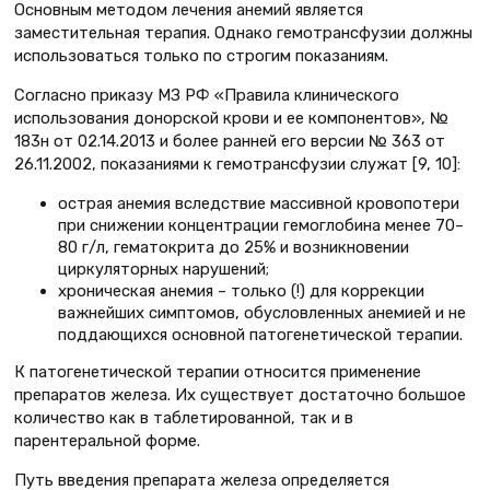
Основным методом лечения анемий является
заместительная терапия. Однако гемотрансфузии должны
использоваться только по строгим показаниям.
Согласно приказу МЗ РФ «Правила клинического
использования донорской крови и ее компонентов», №
183н от 02.14.2013 и более ранней его версии № 363 от
26.11.2002, показаниями к гемотрансфузии служат [9, 10]:
острая анемия вследствие массивной кровопотери
при снижении концентрации гемоглобина менее 70–
80 г/л, гематокрита до 25% и возникновении
циркуляторных нарушений;
хроническая анемия – только (!) для коррекции
важнейших симптомов, обусловленных анемией и не
поддающихся основной патогенетической терапии.
К патогенетической терапии относится применение
препаратов железа. Их существует достаточно большое
количество как в таблетированной, так и в
парентеральной форме.
Путь введения препарата железа определяется