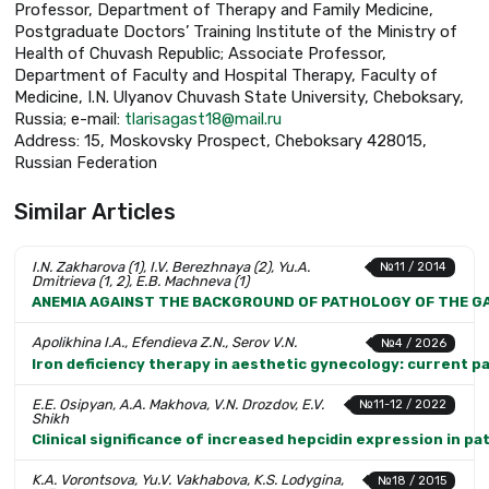
Professor, Department of Therapy and Family Medicine,
Postgraduate Doctors’ Training Institute of the Ministry of
Health of Chuvash Republic; Associate Professor,
Department of Faculty and Hospital Therapy, Faculty of
Medicine, I.N. Ulyanov Chuvash State University, Cheboksary,
Russia; e-mail:
tlarisagast18@mail.ru
Address: 15, Moskovsky Prospect, Cheboksary 428015,
Russian Federation
Similar Articles
I.N. Zakharova (1), I.V. Berezhnaya (2), Yu.A.
№11 / 2014
Dmitrieva (1, 2), E.B. Machneva (1)
ANEMIA AGAINST THE BACKGROUND OF PATHOLOGY OF THE GA
Apolikhina I.A., Efendieva Z.N., Serov V.N.
№4 / 2026
Iron deficiency therapy in aesthetic gynecology: current p
E.E. Osipyan, A.A. Makhova, V.N. Drozdov, E.V.
№11-12 / 2022
Shikh
Clinical significance of increased hepcidin expression in pa
K.A. Vorontsova, Yu.V. Vakhabova, K.S. Lodygina,
№18 / 2015