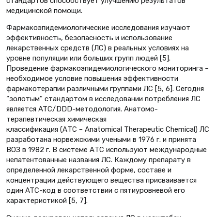
стандартов способствует улучшению результатов
медицинской помощи.
Фармакоэпидемиологические исследования изучают
эффективность, безопасность и использование
лекарственных средств (ЛС) в реальных условиях на
уровне популяции или больших групп людей [5].
Проведение фармакоэпидемиологического мониторинга –
необходимое условие повышения эффективности
фармакотерапии различными группами ЛС [5, 6]. Сегодня
“золотым” стандартом в исследовании потребления ЛС
является ATC/DDD-методология. Анатомо-
терапевтическая химическая
классификация (АТС – Anatomical Therapeutic Chemical) ЛС
разработана норвежскими учеными в 1976 г. и принята
ВОЗ в 1982 г. В системе АТС используют международные
непатентованные названия ЛС. Каждому препарату в
определенной лекарственной форме, составе и
концентрации действующего вещества присваивается
один ATC-код в соответствии с пятиуровневой его
характеристикой [5, 7].