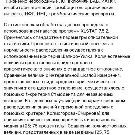
“Жизненно необходимые ЛС” включили БАБ, ИАПФ,
ингибиторы агрегации тромбоцитов, органические
нитраты, НФГ, НМГ, тромболитические препараты.
Статистическая обработка данных проведена с
использованием пакетов программ XLSTAT 7.5.2.
Применялись стандартные параметры описательной
статистики. Проверка статистической гипотезы о
нормальности распределения осуществлена с
использованием критерия Шапиро–Уилка. Количественные
величины представлены в виде среднего
арифметического значения ± стандартное отклонение.
Сравнение величин с интервальной шкалой измерения,
представленных в виде среднего арифметического
значения ± стандартное отклонение, осуществлялось с
помощью t-критерия Стьюдента для независимых
выборок. В отдельных случаях (при непараметрическом
распределении значений переменной определяли с
помощью критерия Колмогорова–Смирнова) для
описания количественных перемен-ых использована
медиана (25; 75 процентиль). Сравнение количественных
величин, представленных в виде медианы (25; 75