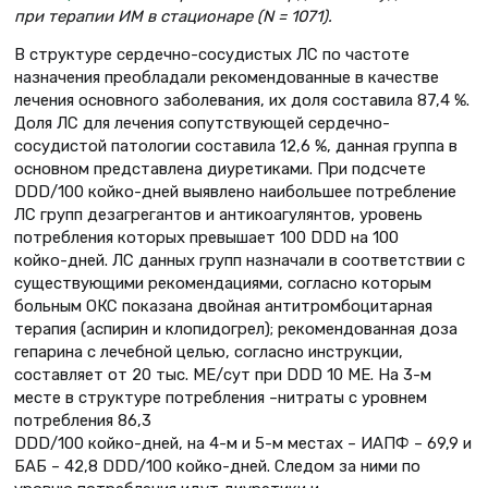
при терапии ИМ в стационаре (N = 1071).
В структуре сердечно-сосудистых ЛС по частоте
назначения преобладали рекомендованные в качестве
лечения основного заболевания, их доля составила 87,4 %.
Доля ЛС для лечения сопутствующей сердечно-
сосудистой патологии составила 12,6 %, данная группа в
основном представлена диуретиками. При подсчете
DDD/100 койко-дней выявлено наибольшее потребление
ЛС групп дезагрегантов и антикоагулянтов, уровень
потребления которых превышает 100 DDD на 100
койко-дней. ЛС данных групп назначали в соответствии с
существующими рекомендациями, согласно которым
больным ОКС показана двойная антитромбоцитарная
терапия (аспирин и клопидогрел); рекомендованная доза
гепарина с лечебной целью, согласно инструкции,
составляет от 20 тыс. МЕ/сут при DDD 10 МЕ. На 3-м
месте в структуре потребления –нитраты с уровнем
потребления 86,3
DDD/100 койко-дней, на 4-м и 5-м местах – ИАПФ – 69,9 и
БАБ – 42,8 DDD/100 койко-дней. Следом за ними по