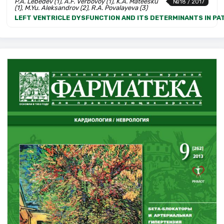
P.A. Lebedev (1), A.F. Verbovoy (1), K.A. Mateesku
№18 / 2017
(1), M.Yu. Aleksandrov (2), R.A. Povalayeva (3)
LEFT VENTRICLE DYSFUNCTION AND ITS DETERMINANTS IN PA