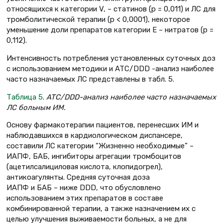
относящихся к категории V, – статинов (р = 0,011) и ЛС для
тромболитической терапии (р < 0,0001), некоторое
уменьшение доли препаратов категории Е – нитратов (р =
0,112).
Интенсивность потребления установленных суточных доз
с использованием методики и ATC/DDD -анализ наиболее
часто назначаемых ЛС представлены в табл. 5.
Таблица 5
.
ATC/DDD-анализ наиболее часто назначаемых
ЛС больным ИМ.
Основу фармакотерапии пациентов, перенесших ИМ и
наблюдавшихся в кардиологическом диспансере,
составили ЛС категории “Жизненно необходимые” –
ИАПФ, БАБ, ингибиторы агрегации тромбоцитов
(ацетилсалициловая кислота, клопидогрел),
антикоагулянты. Средняя суточная доза
ИАПФ и БАБ – ниже DDD, что обусловлено
использованием этих препаратов в составе
комбинированной терапии, а также назначением их с
целью улучшения выживаемости больных, а не для