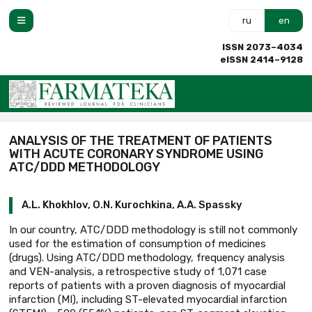
ru
en
ISSN 2073–4034
eISSN 2414–9128
ANALYSIS OF THE TREATMENT OF PATIENTS
WITH ACUTE CORONARY SYNDROME USING
ATC/DDD METHODOLOGY
A.L. Khokhlov, O.N. Kurochkina, A.A. Spassky
In our country, ATC/DDD methodology is still not commonly
used for the estimation of consumption of medicines
(drugs). Using ATC/DDD methodology, frequency analysis
and VEN-analysis, a retrospective study of 1,071 case
reports of patients with a proven diagnosis of myocardial
infarction (MI), including ST-elevated myocardial infarction