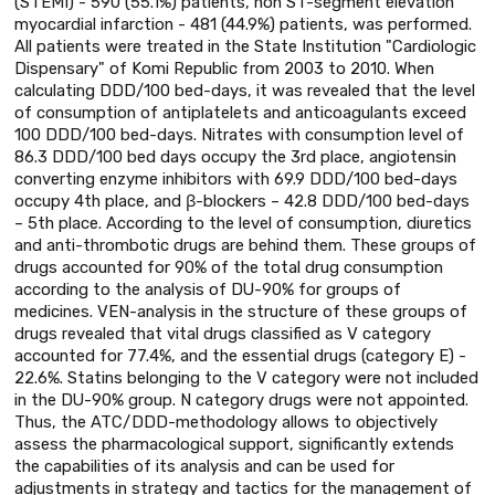
(STEMI) - 590 (55.1%) patients, non ST-segment elevation
myocardial infarction - 481 (44.9%) patients, was performed.
All patients were treated in the State Institution "Cardiologic
Dispensary" of Komi Republic from 2003 to 2010. When
calculating DDD/100 bed-days, it was revealed that the level
of consumption of antiplatelets and anticoagulants exceed
100 DDD/100 bed-days. Nitrates with consumption level of
86.3 DDD/100 bed days occupy the 3rd place, angiotensin
converting enzyme inhibitors with 69.9 DDD/100 bed-days
occupy 4th place, and β-blockers – 42.8 DDD/100 bed-days
– 5th place. According to the level of consumption, diuretics
and anti-thrombotic drugs are behind them. These groups of
drugs accounted for 90% of the total drug consumption
according to the analysis of DU-90% for groups of
medicines. VEN-analysis in the structure of these groups of
drugs revealed that vital drugs classified as V category
accounted for 77.4%, and the essential drugs (category E) -
22.6%. Statins belonging to the V category were not included
in the DU-90% group. N category drugs were not appointed.
Thus, the ATC/DDD-methodology allows to objectively
assess the pharmacological support, significantly extends
the capabilities of its analysis and can be used for
adjustments in strategy and tactics for the management of