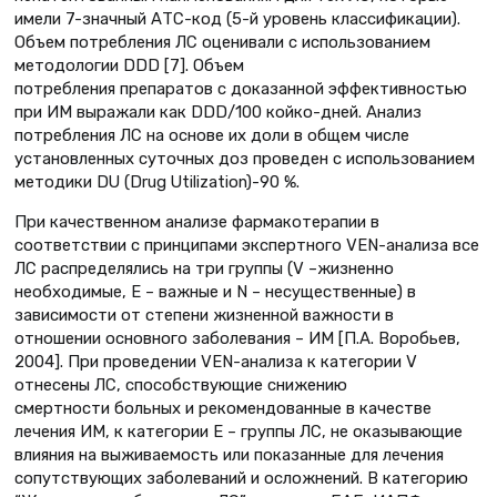
имели 7-значный АТС-код (5-й уровень классификации).
Объем потребления ЛС оценивали с использованием
методологии DDD [7]. Объем
потребления препаратов с доказанной эффективностью
при ИМ выражали как DDD/100 койко-дней. Анализ
потребления ЛС на основе их доли в общем числе
установленных суточных доз проведен с использованием
методики DU (Drug Utilization)-90 %.
При качественном анализе фармакотерапии в
соответствии с принципами экспертного VEN-анализа все
ЛС распределялись на три группы (V –жизненно
необходимые, Е – важные и N – несущественные) в
зависимости от степени жизненной важности в
отношении основного заболевания – ИМ [П.А. Воробьев,
2004]. При проведении VEN-анализа к категории V
отнесены ЛС, способствующие снижению
смертности больных и рекомендованные в качестве
лечения ИМ, к категории Е – группы ЛС, не оказывающие
влияния на выживаемость или показанные для лечения
сопутствующих заболеваний и осложнений. В категорию