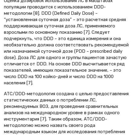
Оценка дозировок использования ЛС в масштабах
популяции проводится с использованием DDD-
методологии [8]. DDD (Defined Daily Dose) –
“установленная суточная доза” – это расчетная средняя
поддерживающая суточная доза ЛС, применяемого
взрослыми по основному показанию [7]. Следует
подчеркнуть, что DDD – это единица измерения и она
необязательно должна соответствовать рекомендуемой
или назначаемой суточной дозе (PDD – prescribed daily
dose). Доза ЛС для одного и группы пациентов зачастую
отличается от DDD. На основе DDD высчитывается ряд
показателей, имеющих показательное значение, – это
число DDD на 100 койко-дней и число DDD на 1000
населения [7].
ATC/DDD-методология создана с целью предоставления
статистических данных о потреблении ЛС,
рекомендуемых ВОЗ, для проведения сравнительных
анализов на международном уровне в рамках одного
инструментария [7]. Таким образом, ATC/DDD-
методологию можно назвать своего рода
международным языком для исследования потребления