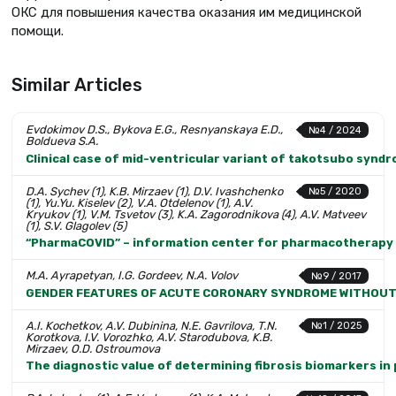
ОКС для повышения качества оказания им медицинской
помощи.
Similar Articles
Evdokimov D.S., Bykova E.G., Resnyanskaya E.D.,
№4 / 2024
Boldueva S.A.
Clinical case of mid-ventricular variant of takotsubo syn
D.A. Sychev (1), K.B. Mirzaev (1), D.V. Ivashchenko
№5 / 2020
(1), Yu.Yu. Kiselev (2), V.A. Otdelenov (1), A.V.
Kryukov (1), V.M. Tsvetov (3), K.A. Zagorodnikova (4), A.V. Matveev
(1), S.V. Glagolev (5)
“PharmaCOVID” – information center for pharmacotherapy o
M.A. Ayrapetyan, I.G. Gordeev, N.A. Volov
№9 / 2017
GENDER FEATURES OF ACUTE CORONARY SYNDROME WITHOUT
A.I. Kochetkov, A.V. Dubinina, N.E. Gavrilova, T.N.
№1 / 2025
Korotkova, I.V. Vorozhko, A.V. Starodubova, K.B.
Mirzaev, O.D. Ostroumova
The diagnostic value of determining fibrosis biomarkers in p