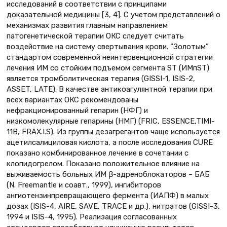
исследований в соответствии с принципами
доказательной медицины [3, 4]. С учетом представлений о
механизмах развития главным направлением
патогенетической терапии ОКС следует считать
воздействие на систему свертывания крови. “Золотым”
стандартом современной неинтервенционной стратегии
лечения ИМ со стойким подъемом сегмента ST (ИМпST)
является тромболитическая терапия (GISSI-1, ISIS-2,
ASSET, LATE). В качестве антикоагулянтной терапии при
всех вариантах ОКС рекомендованы
нефракционированный гепарин (НФГ) и
низкомолекулярные гепарины (НМГ) (FRIC, ESSENCE,TIMI-
11B, FRAX.I.S). Из группы дезагрегантов чаще используется
ацетилсалициловая кислота, а после исследования CURE
показано комбинированное лечение в сочетании с
клопидогрелом. Показано положительное влияние на
выживаемость больных ИМ β-адреноблокаторов – БАБ
(N. Freemantle и соавт., 1999), ингибиторов
ангиотензинпревращающего фермента (ИАПФ) в малых
дозах (ISIS-4, AIRE, SAVE, TRACE и др.), нитратов (GISSI-3,
1994 и ISIS-4, 1995). Реализация согласованных