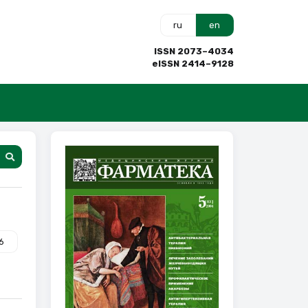
ru
en
ISSN 2073–4034
eISSN 2414–9128
6