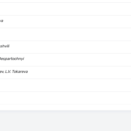
va
shvili
 Bespartochnyi
ev, L.V. Tokareva