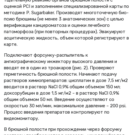
оценкой PCI и заполнением специализированной карты по
методике Р. Sugarbaker. Производят многоточечную био-
псию брюшины (не менее 3 анатомических зон) с целью
верификации канцероматоза и оценки лечебного
патоморфоза (при повторных процедурах). Эвакуируют
асцитическую жидкость, объем которой регистрируют в
карте.
Подключают форсунку-распылитель к
ангиографическому инжектору высокого давления и
вводят ее в один из троакаров (рис. 2). Проверяют
герметичность брюшной полости. Начинают подачу
растворов химиопрепаратов: цисплатин в дозе 7,5 мг/м2
вводится в раствор NaCl 0,9% общим объемом 150 мл;
доксорубицин в дозе 1,5 мг/м2 – в раствор NaCl 0,9%
общим объемом 50 мл. Введение осуществляют со
скоростью 30 мл/мин, максимальное давление – 200 psi.
Процесс введения препаратов контролируют по
видеомонитору.
В брюшной полости при прохождении через форсунку