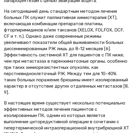
лапароцентезам с целью эвакуации асцита.
На сегодняшний день стандартным методом лечения
больных ПК служит паллиативная химиотерапия (ХТ),
включающая комбинации препаратов платины,
фторпиримидинов и/или таксанов (XELOX, FOLFOX, DCF,
CF и т. п.). Однако даже современные режимы
увеличивают показатели общей выживаемости больных
диссеминированным РЖ лишь до 8–12 месяцев [6].
Эффективность системной ХТ для пациентов с ПК ниже,
чем при метастазах в паренхиматозные органы, особенно
при таких химиорезистентных опухолях, как
перстневидноклеточный РЖ. Между тем для 10–40%
таких больных поражение брюшины имеет изолированный
характер в отсутствие других отдаленных метастазов [8,
9].
В настоящее время существует несколько потенциально
эффективных методов лечения пациентов с
изолированным ПК, одним из которых является
выполнение циторедуктивной операции в сочетании с
гипертермической интраоперационной внутрибрюшной ХТ