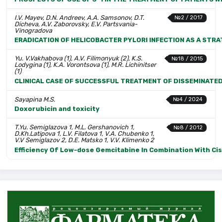
I.V. Mayev, D.N. Andreev, A.A. Samsonov, D.T.
№2 / 2017
Dicheva, A.V. Zaborovsky, E.V. Partsvania-
Vinogradova
ERADICATION OF HELICOBACTER PYLORI INFECTION AS A ST
Yu. V.Vakhabova (1), A.V. Filimonyuk (2), K.S.
№18 / 2015
Lodygina (1), K.A. Vorontsova (1), M.R. Lichinitser
(1)
CLINICAL CASE OF SUCCESSFUL TREATMENT OF DISSEMINATE
Sayapina M.S.
№4 / 2024
Doxorubicin and toxicity
T.Yu. Semiglazova 1, M.L. Gershanovich 1,
№8 / 2012
D.Kh.Latipova 1, L.V. Filatova 1, V.A. Chubenko 1,
V.V Semiglazov 2, D.E. Matsko 1, V.V. Klimenko 2
Efficiency Of Low-dose Gemcitabine In Combination With Ci