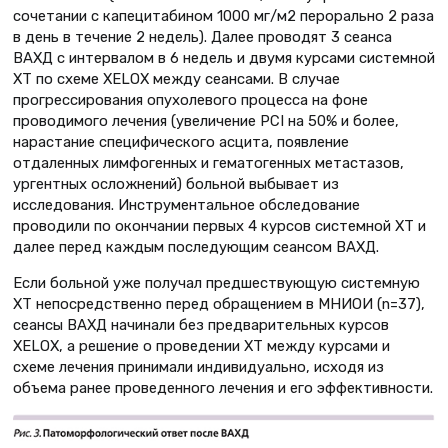
сочетании с капецитабином 1000 мг/м2 перорально 2 раза
в день в течение 2 недель). Далее проводят 3 сеанса
ВАХД с интервалом в 6 недель и двумя курсами системной
ХТ по схеме XELOX между сеансами. В случае
прогрессирования опухолевого процесса на фоне
проводимого лечения (увеличение PCI на 50% и более,
нарастание специфического асцита, появление
отдаленных лимфогенных и гематогенных метастазов,
ургентных осложнений) больной выбывает из
исследования. Инструментальное обследование
проводили по окончании первых 4 курсов системной ХТ и
далее перед каждым последующим сеансом ВАХД.
Если больной уже получал предшествующую системную
ХТ непосредственно перед обращением в МНИОИ (n=37),
сеансы ВАХД начинали без предварительных курсов
XELOX, а решение о проведении ХТ между курсами и
схеме лечения принимали индивидуально, исходя из
объема ранее проведенного лечения и его эффективности.