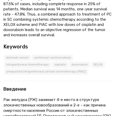
87.5% of cases, including complete response in 25% of
patients. Median survival was 14 months, one-year survival
rate - 47.8%. Thus, a combined approach to treatment of PC
in SC combining systemic chemotherapy according to the
XELOX scheme and PIAC with low doses of cisplatin and
doxorubicin leads to an objective regression of the tumor
and increases overall survival.
Keywords
stomach cancer
peritoneal carcinomatosis
intraperitoneal chemotherapy
cisplatin
doxorubicin
XELOX
pressurized intraperitoneal aerosol chemotherapy (PIAC)
Введение
Рак желудка (РЖ) занимает 4-е место в структуре
злокачественных новообразований и 2-е – как причина
смертности населения России от злокачественных