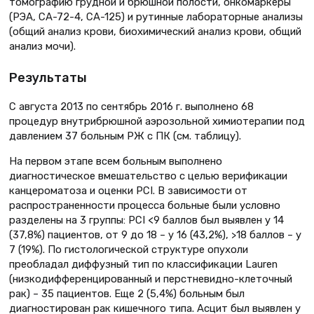
томографию грудной и брюшной полости, онкомаркеры
(РЭА, СА-72-4, СА-125) и рутинные лабораторные анализы
(общий анализ крови, биохимический анализ крови, общий
анализ мочи).
Результаты
С августа 2013 по сентябрь 2016 г. выполнено 68
процедур внутрибрюшной аэрозольной химиотерапии под
давлением 37 больным РЖ с ПК (см. таблицу).
На первом этапе всем больным выполнено
диагностическое вмешательство с целью верификации
канцероматоза и оценки PCI. В зависимости от
распространенности процесса больные были условно
разделены на 3 группы: PCI <9 баллов был выявлен у 14
(37,8%) пациентов, от 9 до 18 – у 16 (43,2%), >18 баллов – у
7 (19%). По гистологической структуре опухоли
преобладал диффузный тип по классификации Lauren
(низкодифференцированный и перстневидно-клеточный
рак) – 35 пациентов. Еще 2 (5,4%) больным был
диагностирован рак кишечного типа. Асцит был выявлен у