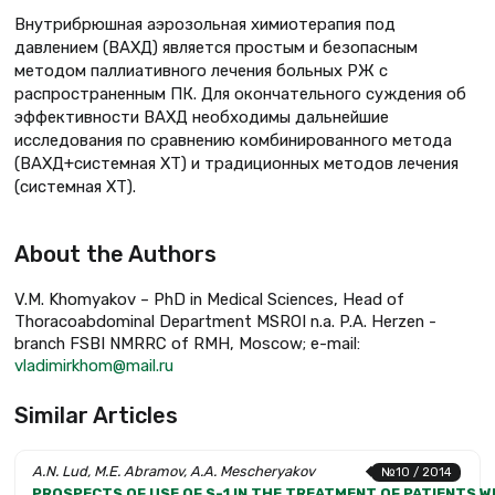
Внутрибрюшная аэрозольная химиотерапия под
давлением (ВАХД) является простым и безопасным
методом паллиативного лечения больных РЖ с
распространенным ПК. Для окончательного суждения об
эффективности ВАХД необходимы дальнейшие
исследования по сравнению комбинированного метода
(ВАХД+системная ХТ) и традиционных методов лечения
(системная ХТ).
About the Authors
V.M. Khomyakov – PhD in Medical Sciences, Head of
Thoracoabdominal Department MSROI n.a. P.A. Herzen -
branch FSBI NMRRC of RMH, Moscow; e-mail:
vladimirkhom@mail.ru
Similar Articles
A.N. Lud, M.E. Abramov, A.A. Mescheryakov
№10 / 2014
PROSPECTS OF USE OF S-1 IN THE TREATMENT OF PATIENTS 