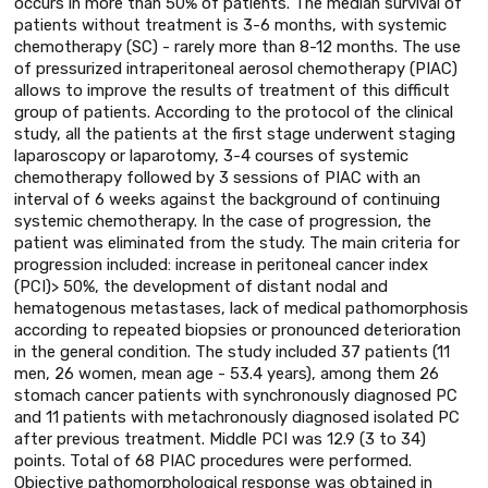
occurs in more than 50% of patients. The median survival of
patients without treatment is 3-6 months, with systemic
chemotherapy (SC) - rarely more than 8-12 months. The use
of pressurized intraperitoneal aerosol chemotherapy (PIAC)
allows to improve the results of treatment of this difficult
group of patients. According to the protocol of the clinical
study, all the patients at the first stage underwent staging
laparoscopy or laparotomy, 3-4 courses of systemic
chemotherapy followed by 3 sessions of PIAC with an
interval of 6 weeks against the background of continuing
systemic chemotherapy. In the case of progression, the
patient was eliminated from the study. The main criteria for
progression included: increase in peritoneal cancer index
(PCI)> 50%, the development of distant nodal and
hematogenous metastases, lack of medical pathomorphosis
according to repeated biopsies or pronounced deterioration
in the general condition. The study included 37 patients (11
men, 26 women, mean age - 53.4 years), among them 26
stomach cancer patients with synchronously diagnosed PC
and 11 patients with metachronously diagnosed isolated PC
after previous treatment. Middle PCI was 12.9 (3 to 34)
points. Total of 68 PIAC procedures were performed.
Objective pathomorphological response was obtained in