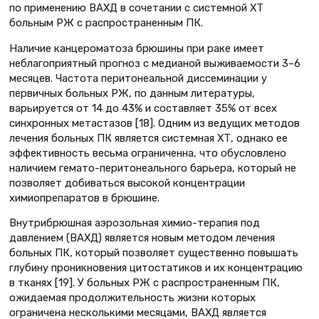
по применению ВАХД в сочетании с системной ХТ
больным РЖ с распространенным ПК.
Наличие канцероматоза брюшины при раке имеет
неблагоприятный прогноз с медианой выживаемости 3–6
месяцев. Частота перитонеальной диссеминации у
первичных больных РЖ, по данным литературы,
варьируется от 14 до 43% и составляет 35% от всех
синхронных метастазов [18]. Одним из ведущих методов
лечения больных ПК является системная ХТ, однако ее
эффективность весьма ограниченна, что обусловлено
наличием гемато-перитонеального барьера, который не
позволяет добиваться высокой концентрации
химиопрепаратов в брюшине.
Внутрибрюшная аэрозольная химио-терапия под
давлением (ВАХД) является новым методом лечения
больных ПК, который позволяет существенно повышать
глубину проникновения цитостатиков и их концентрацию
в тканях [19]. У больных РЖ с распространенным ПК,
ожидаемая продолжительность жизни которых
ограничена несколькими месяцами, ВАХД является