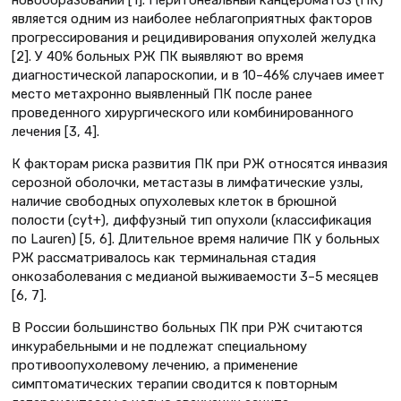
новообразований [1]. Перитонеальный канцероматоз (ПК)
является одним из наиболее неблагоприятных факторов
прогрессирования и рецидивирования опухолей желудка
[2]. У 40% больных РЖ ПК выявляют во время
диагностической лапароскопии, и в 10–46% случаев имеет
место метахронно выявленный ПК после ранее
проведенного хирургического или комбинированного
лечения [3, 4].
К факторам риска развития ПК при РЖ относятся инвазия
серозной оболочки, метастазы в лимфатические узлы,
наличие свободных опухолевых клеток в брюшной
полости (cyt+), диффузный тип опухоли (классификация
по Lauren) [5, 6]. Длительное время наличие ПК у больных
РЖ рассматривалось как терминальная стадия
онкозаболевания с медианой выживаемости 3–5 месяцев
[6, 7].
В России большинство больных ПК при РЖ считаются
инкурабельными и не подлежат специальному
противоопухолевому лечению, а применение
симптоматических терапии сводится к повторным