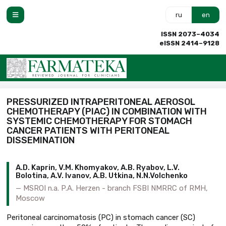
ru
en
ISSN 2073–4034
eISSN 2414–9128
PRESSURIZED INTRAPERITONEAL AEROSOL
CHEMOTHERAPY (PIAC) IN COMBINATION WITH
SYSTEMIC CHEMOTHERAPY FOR STOMACH
CANCER PATIENTS WITH PERITONEAL
DISSEMINATION
A.D. Kaprin, V.M. Khomyakov, A.B. Ryabov, L.V.
Bolotina, A.V. Ivanov, A.B. Utkina, N.N.Volchenko
MSROI n.a. P.A. Herzen - branch FSBI NMRRC of RMH,
Moscow
Peritoneal carcinomatosis (PC) in stomach cancer (SC)