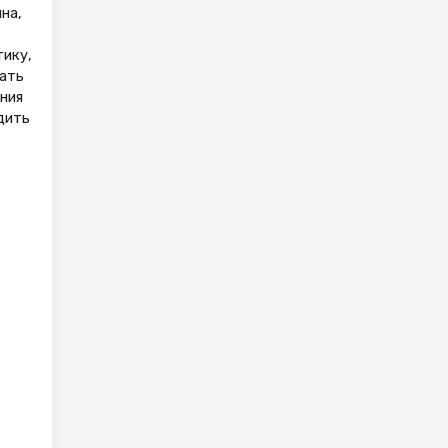
на,
тику,
вать
ния
дить