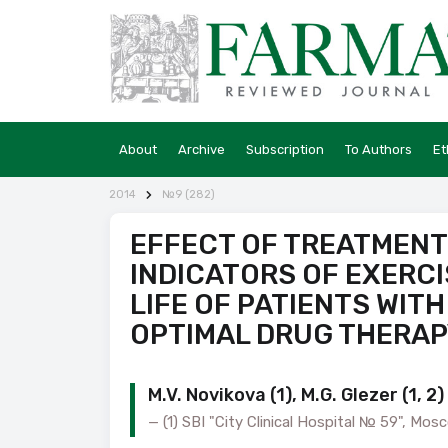
About
Archive
Subscription
To Authors
Et
2014
№9 (282)
EFFECT OF TREATMENT 
INDICATORS OF EXERC
LIFE OF PATIENTS WIT
OPTIMAL DRUG THERAP
M.V. Novikova (1), M.G. Glezer (1, 2)
(1) SBI "City Clinical Hospital № 59", M