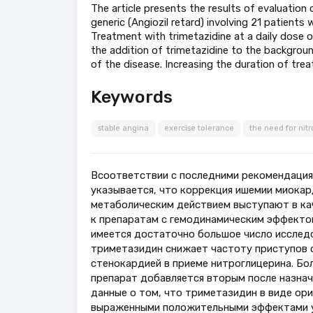
The article presents the results of evaluation 
generic (Angiozil retard) involving 21 patients 
Treatment with trimetazidine at a daily dose
the addition of trimetazidine to the backgroun
of the disease. Increasing the duration of tre
Keywords
stable angina
exercise tolerance
the need for nitr
Всоответствии с последними рекомендациям
указывается, что коррекция ишемии миокар
метаболическим действием выступают в ка
к препаратам с гемодинамическим эффектом
имеется достаточно большое число исследо
триметазидин снижает частоту приступов 
стенокардией в приеме нитроглицерина. Бол
препарат добавляется вторым после назнач
данные о том, что триметазидин в виде ор
выраженными положительными эффектами у 