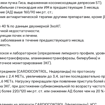
ожки пучка Гиса, выраженная косонисходящая депрессия ST);
абильная стенокардия или ИМ в предшествующие 3 месяца;
е (АД) выше 160/90 мм рт. ст.;
ния антиаритмической терапии другими препаратами, кроме β
 40 % по данным двухмерной ЭхоКГ;
ечной недостаточности;
нкции почек и печени;
 заболевания в течение предшествующего месяца;
мость.
ское и лабораторное (определение липидного профиля, уров
минотрансферазы, аланинаминотрансферазы, билирубина) и
точное мониторирование ЭКГ).
а тредмиле (CARDIOCONTROL, Нидерланды) по протоколу
и c 2,4 МЕТs, увеличивали до 3,4, затем последовательно п
13,6 МЕТs. Нагрузку прекращали при появлении приступа болей 
на ЭКГ, при достижении субмаксимальной по возрасту частот
более 220/120 мм рт. ст. или снижении АД более чем на 20 %
ведениях на аппарате CARDIOCONTROL (Нидерланды). ЧСС