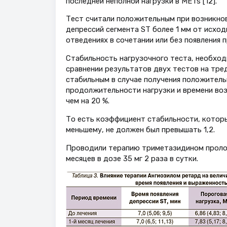
последней неполной нагрузки в METs [12].
Тест считали положительным при возникнов
депрессий сегмента ST более 1 мм от исход
отведениях в сочетании или без появления 
Стабильность нагрузочного теста, необход
сравнении результатов двух тестов на тред
стабильным в случае получения положитель
продолжительности нагрузки и времени воз
чем на 20 %.
То есть коэффициент стабильности, которы
меньшему, не должен был превышать 1,2.
Проводили терапию триметазидином пролонг
месяцев в дозе 35 мг 2 раза в сутки.