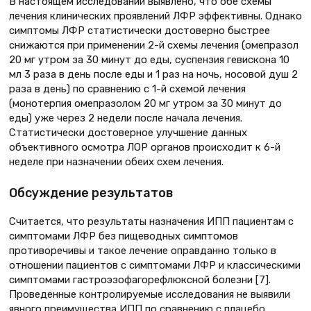
В настоящем исследовании выявлено, что обе схемы
лечения клинических проявлений ЛФР эффективны. Однако
симптомы ЛФР статистически достоверно быстрее
снижаются при применении 2-й схемы лечения (омепразол
20 мг утром за 30 минут до еды, суспензия гевискона 10
мл 3 раза в день после еды и 1 раз на ночь, носовой душ 2
раза в день) по сравнению с 1-й схемой лечения
(монотерпия омепразолом 20 мг утром за 30 минут до
еды) уже через 2 недели после начала лечения.
Статистически достоверное улучшение данных
объективного осмотра ЛОР органов происходит к 6-й
неделе при назначении обеих схем лечения.
Обсуждение результатов
Считается, что результаты назначения ИПП пациентам с
симптомами ЛФР без пищеводных симптомов
противоречивы и такое лечение оправданно только в
отношении пациентов с симптомами ЛФР и классическими
симптомами гастроэзофагорефлюксной болезни [7].
Проведенные контролируемые исследования не выявили
явного преимущества ИПП по сравнению с плацебо.