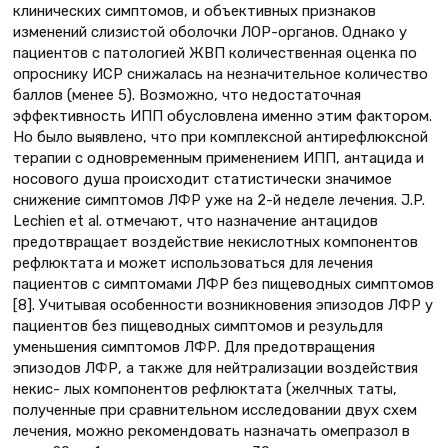
клинических симптомов, и объективных признаков
изменений слизистой оболочки ЛОР-органов. Однако у
пациентов с патологией ЖВП количественная оценка по
опроснику ИСР снижалась на незначительное количество
баллов (менее 5). Возможно, что недостаточная
эффективность ИПП обусловлена именно этим фактором.
Но было выявлено, что при комплексной антирефлюксной
терапии с одновременным применением ИПП, антацида и
носового душа происходит статистически значимое
снижение симптомов ЛФР уже на 2-й неделе лечения. J.P.
Lechien et al. отмечают, что назначение антацидов
предотвращает воздействие некислотных компонентов
рефлюктата и может использоваться для лечения
пациентов с симптомами ЛФР без пищеводных симптомов
[8]. Учитывая особенности возникновения эпизодов ЛФР у
пациентов без пищеводных симптомов и резульдля
уменьшения симптомов ЛФР. Для предотвращения
эпизодов ЛФР, а также для нейтрализации воздействия
некис- лых компонентов рефлюктата (желчных таты,
полученные при сравнительном исследовании двух схем
лечения, можно рекомендовать назначать омепразол в