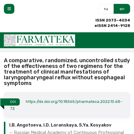
ru
en
ISSN 2073–4034
eISSN 2414–9128
A comparative, randomized, uncontrolled study
of the effectiveness of two regimens for the
treatment of clinical manifestations of
laryngopharyngeal reflux without esophageal
symptoms
https://dx.doi.org/10.18565/pharmateca.2022.10.68-
DOI
72
I.B. Angotoeva, I.D. Loranskaya, S.Ya. Kosyakov
Russian Medical Academy of Continuous Professional