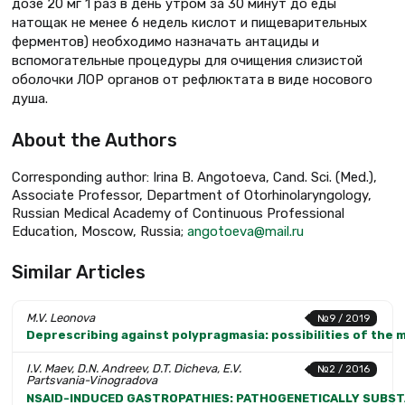
дозе 20 мг 1 раз в день утром за 30 минут до еды
натощак не менее 6 недель кислот и пищеварительных
ферментов) необходимо назначать антациды и
вспомогательные процедуры для очищения слизистой
оболочки ЛОР органов от рефлюктата в виде носового
душа.
About the Authors
Corresponding author: Irina B. Angotoeva, Cand. Sci. (Med.),
Associate Professor, Department of Otorhinolaryngology,
Russian Medical Academy of Continuous Professional
Education, Moscow, Russia;
angotoeva@mail.ru
Similar Articles
M.V. Leonova
№9 / 2019
Deprescribing against polypragmasia: possibilities of the
I.V. Maev, D.N. Andreev, D.T. Dicheva, E.V.
№2 / 2016
Partsvania-Vinogradova
NSAID-INDUCED GASTROPATHIES: PATHOGENETICALLY SUBS