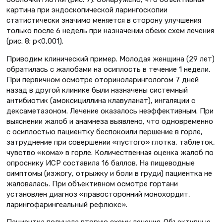
картина при эндоскопической ларингоскопии
статистически значимо меняется в сторону улучшения
только после 6 недель при назначении обеих схем лечения
(рис. 8; р<0,001).
Приводим клинический пример. Молодая женщина (29 лет)
обратилась с жалобами на осиплость в течение 1 недели.
При первичном осмотре оториноларингологом 7 дней
назад в другой клинике были назначены системный
антибиотик (амоксициллина клавуланат), ингаляции с
дексаметазоном. Лечение оказалось неэффективным. При
выяснении жалоб и анамнеза выявлено, что одновременно
с осиплостью пациентку беспокоили першение в горле,
затруднение при совершении «пустого» глотка, таблеток,
чувство «кома» в горле. Количественная оценка жалоб по
опроснику ИСР составила 16 баллов. На пищеводные
симптомы (изжогу, отрыжку и боли в груди) пациентка не
жаловалась. При объективном осмотре гортани
установлен диагноз «правосторонний монохордит,
ларингофарингеальный рефлюкс».