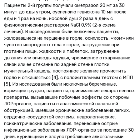
Пациенты 2-й группы получали омепразол 20 мг за 30
минут до еды утром, суспензию гевискона 10 мл после
еды и 1 раз на ночь, носовой душ 2 раза в день с
физиологическим раствором NaCl 0,9% (2-я схема
лечения). В исследование были включены пациенты,
жаловавшиеся на першение в горле, осиплость, «ком» или
чувство инородного тела в горле, затруднение при
глотании пищи, жидкости и таблеток, затруднение
дыхания или эпизоды удушья, чрезмерное отхаркивание
слизи или ее стекание по задней стенке глотки,
мучительный кашель, постоянное желание прочистить
горло и откашляться [4], с положительным тестом с ИПП
[5]. Из исследования были исключены беременные,
кормящие грудью, пациенты, принимавшие лекарственных
препараты, вызывавшие побочные эффекты со стороны
ЛОРорганов, пациенты с анатомической назальной
обструкцией, имевшие хронические заболевания легких,
сердечно-сосудистой системы, неврологические,
психиатрические заболевания, перенесшие острые
инфекционные заболевания ЛОР-органов за последние 30
дней, курильщики и злоупотреблявшие алкогольными