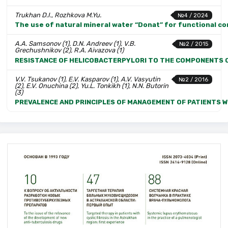
Trukhan D.I., Rozhkova M.Yu.
№4 / 2024
The use of natural mineral water “Donat” for functional co
A.A. Samsonov (1), D.N. Andreev (1), V.B.
№2 / 2015
Grechushnikov (2), R.A. Aivazova (1)
RESISTANCE OF HELICOBACTERPYLORI TO THE COMPONENTS O
V.V. Tsukanov (1), E.V. Kasparov (1), A.V. Vasyutin
№2 / 2016
(2), E.V. Onuchina (2), Yu.L. Tonkikh (1), N.N. Butorin
(3)
PREVALENCE AND PRINCIPLES OF MANAGEMENT OF PATIENTS 