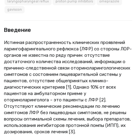
laryngopharyngeal reflux
proton pump inhibitors
omeprazole
gaviscon
Введение
Истинная распространенность клинических проявлений
ларингофарингеального рефлюкса (ЛФР) со стороны ЛОР-
органов не известна по ряду причин: отсутствие
достаточного количества исследований, информации о
причинно-следственной связи оториноларингологических
симптомов с состоянием пищеварительной системы у
пациентов, отсутствие общепринятых клинико-
диагностических критериев [1]. Однако 10% от всех
пациентов на амбулаторном приеме у
оториноларинголога – это пациенты с ЛФР [2].
Отсутствуют клинические рекомендации по лечению
симптомов ЛФР без пищеводных симптомов, не решены
вопросы оптимальной схемы лечения, выбора препаратов,
использования ингибиторов протонной помпы (ИПП), их
дозирования, сроков лечения [3].