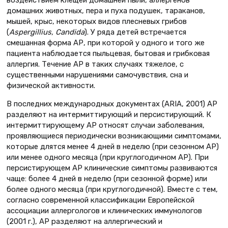
воздействием клещей домашней пыли, аллергенов
домашних животных, пера и пуха подушек, тараканов,
мышей, крыс, некоторых видов плесневых грибов
(
Aspergillius, Candida
). У ряда детей встречается
смешанная форма АР, при которой у одного и того же
пациента наблюдается пыльцевая, бытовая и грибковая
аллергия. Течение АР в таких случаях тяжелое, с
существенными нарушениями самочувствия, сна и
физической активности.
В последних международных документах (ARIA, 2001) АР
разделяют на интермиттирующий и персистирующий. К
интермиттирующему АР относят случаи заболевания,
проявляющиеся периодически возникающими симптомами,
которые длятся менее 4 дней в неделю (при сезонном АР)
или менее одного месяца (при круглогодичном АР). При
персистирующем АР клинические симптомы развиваются
чаще: более 4 дней в неделю (при сезонной форме) или
более одного месяца (при круглогодичной). Вместе с тем,
согласно современной классификации Европейской
ассоциации аллергологов и клинических иммунологов
(2001 г.), АР разделяют на аллергический и