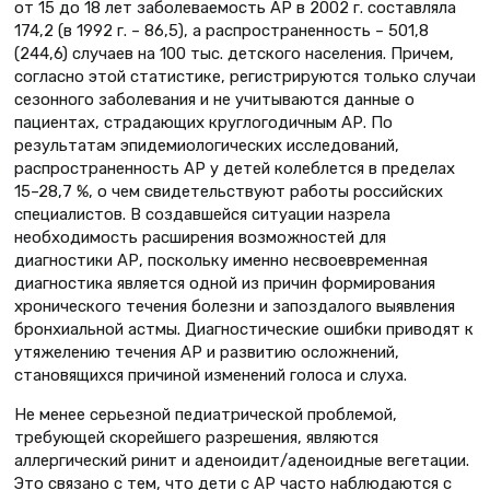
от 15 до 18 лет заболеваемость АР в 2002 г. составляла
174,2 (в 1992 г. – 86,5), а распространенность – 501,8
(244,6) случаев на 100 тыс. детского населения. Причем,
согласно этой статистике, регистрируются только случаи
сезонного заболевания и не учитываются данные о
пациентах, страдающих круглогодичным АР. По
результатам эпидемиологических исследований,
распространенность АР у детей колеблется в пределах
15–28,7 %, о чем свидетельствуют работы российских
специалистов. В создавшейся ситуации назрела
необходимость расширения возможностей для
диагностики АР, поскольку именно несвоевременная
диагностика является одной из причин формирования
хронического течения болезни и запоздалого выявления
бронхиальной астмы. Диагностические ошибки приводят к
утяжелению течения АР и развитию осложнений,
становящихся причиной изменений голоса и слуха.
Не менее серьезной педиатрической проблемой,
требующей скорейшего разрешения, являются
аллергический ринит и аденоидит/аденоидные вегетации.
Это связано с тем, что дети с АР часто наблюдаются с