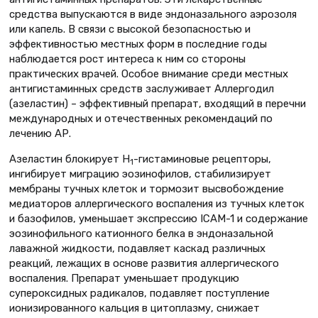
средства выпускаются в виде эндоназального аэрозоля
или капель. В связи с высокой безопасностью и
эффективностью местных форм в последние годы
наблюдается рост интереса к ним со стороны
практических врачей. Особое внимание среди местных
антигистаминных средств заслуживает Аллергодил
(азеластин) – эффективный препарат, входящий в перечни
международных и отечественных рекомендаций по
лечению АР.
Азеластин блокирует Н
-гистаминовые рецепторы,
1
ингибирует миграцию эозинофилов, стабилизирует
мембраны тучных клеток и тормозит высвобождение
медиаторов аллергического воспаления из тучных клеток
и базофилов, уменьшает экспрессию ICAM-1 и содержание
эозинофильного катионного белка в эндоназальной
лаважной жидкости, подавляет каскад различных
реакций, лежащих в основе развития аллергического
воспаления. Препарат уменьшает продукцию
супероксидных радикалов, подавляет поступление
ионизированного кальция в цитоплазму, снижает