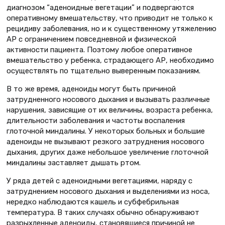
диагнозом “аденоидные вегетации” и подвергаются
оперативному вмешательству, что приводит не только к
рецидиву заболевания, но и к существенному утяжелению
АР с ограничением повседневной и физической
активности пациента. Поэтому любое оперативное
вмешательство у ребенка, страдающего АР, необходимо
осуществлять по тщательно выверенным показаниям.
В то же время, аденоиды могут быть причиной
затрудненного носового дыхания и вызывать различные
нарушения, зависящие от их величины, возраста ребенка,
длительности заболевания и частоты воспаления
глоточной миндалины. У некоторых больных и большие
аденоиды не вызывают резкого затруднения носового
дыхания, других даже небольшое увеличение глоточной
миндалины заставляет дышать ртом.
У ряда детей с аденоидными вегетациями, наряду с
затруднением носового дыхания и выделениями из носа,
нередко наблюдаются кашель и субфебрильная
температура. В таких случаях обычно обнаруживают
разрыхленные аденоиды, становящиеся причиной не