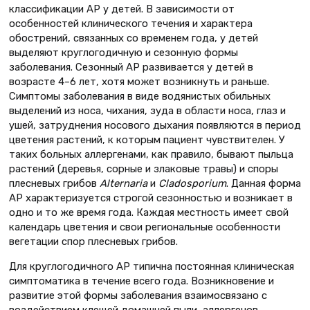
классификации АР у детей. В зависимости от
особенностей клинического течения и характера
обострений, связанных со временем года, у детей
выделяют круглогодичную и сезонную формы
заболевания. Сезонный АР развивается у детей в
возрасте 4–6 лет, хотя может возникнуть и раньше.
Симптомы заболевания в виде водянистых обильных
выделений из носа, чихания, зуда в области носа, глаз и
ушей, затруднения носового дыхания появляются в период
цветения растений, к которым пациент чувствителен. У
таких больных аллергенами, как правило, бывают пыльца
растений (деревья, сорные и злаковые травы) и споры
плесневых грибов
Alternaria
и
Cladosporium
. Данная форма
АР характеризуется строгой сезонностью и возникает в
одно и то же время года. Каждая местность имеет свой
календарь цветения и свои региональные особенности
вегетации спор плесневых грибов.
Для круглогодичного АР типична постоянная клиническая
симптоматика в течение всего года. Возникновение и
развитие этой формы заболевания взаимосвязано с