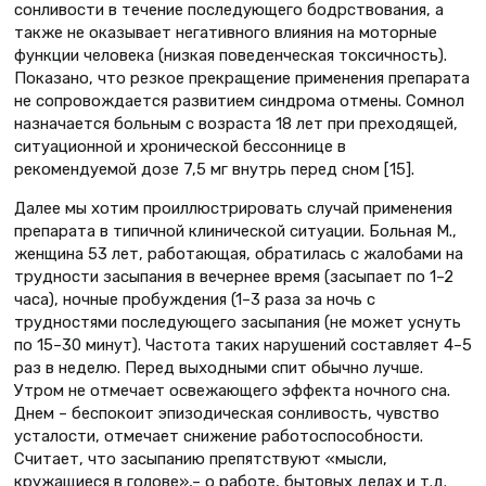
сонливости в течение последующего бодрствования, а
также не оказывает негативного влияния на моторные
функции человека (низкая поведенческая токсичность).
Показано, что резкое прекращение применения препарата
не сопровождается развитием синдрома отмены. Сомнол
назначается больным с возраста 18 лет при преходящей,
ситуационной и хронической бессоннице в
рекомендуемой дозе 7,5 мг внутрь перед сном [15].
Далее мы хотим проиллюстрировать случай применения
препарата в типичной клинической ситуации. Больная М.,
женщина 53 лет, работающая, обратилась с жалобами на
трудности засыпания в вечернее время (засыпает по 1–2
часа), ночные пробуждения (1–3 раза за ночь с
трудностями последующего засыпания (не может уснуть
по 15–30 минут). Частота таких нарушений составляет 4–5
раз в неделю. Перед выходными спит обычно лучше.
Утром не отмечает освежающего эффекта ночного сна.
Днем – беспокоит эпизодическая сонливость, чувство
усталости, отмечает снижение работоспособности.
Считает, что засыпанию препятствуют «мысли,
кружащиеся в голове»,– о работе, бытовых делах и т.д.