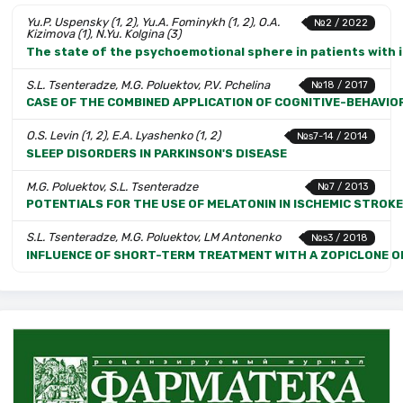
Yu.P. Uspensky (1, 2), Yu.A. Fominykh (1, 2), O.A.
№2 / 2022
Kizimova (1), N.Yu. Kolgina (3)
The state of the psychoemotional sphere in patients with 
S.L. Tsenteradze, M.G. Poluektov, P.V. Pchelina
№18 / 2017
CASE OF THE COMBINED APPLICATION OF COGNITIVE-BEHAVIO
O.S. Levin (1, 2), E.A. Lyashenko (1, 2)
№s7-14 / 2014
SLEEP DISORDERS IN PARKINSON'S DISEASE
M.G. Poluektov, S.L. Tsenteradze
№7 / 2013
POTENTIALS FOR THE USE OF MELATONIN IN ISCHEMIC STROKE
S.L. Tsenteradze, M.G. Poluektov, LM Antonenko
№s3 / 2018
INFLUENCE OF SHORT-TERM TREATMENT WITH A ZOPICLONE ON 