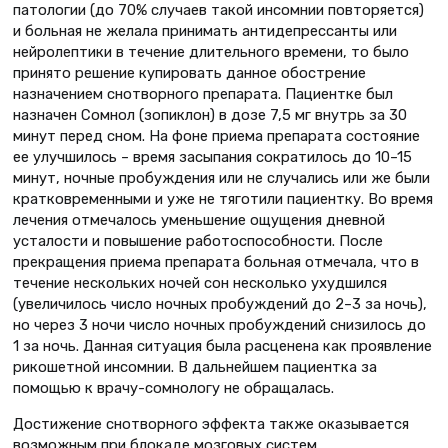
патологии (до 70% случаев такой инсомнии повторяется)
и больная не желала принимать антидепрессанты или
нейролептики в течение длительного времени, то было
принято решение купировать данное обострение
назначением снотворного препарата. Пациентке был
назначен Сомнол (зопиклон) в дозе 7,5 мг внутрь за 30
минут перед сном. На фоне приема препарата состояние
ее улучшилось – время засыпания сократилось до 10–15
минут, ночные пробуждения или не случались или же были
кратковременными и уже не тяготили пациентку. Во время
лечения отмечалось уменьшение ощущения дневной
усталости и повышение работоспособности. После
прекращения приема препарата больная отмечала, что в
течение нескольких ночей сон несколько ухудшился
(увеличилось число ночных пробуждений до 2–3 за ночь),
но через 3 ночи число ночных пробуждений снизилось до
1 за ночь. Данная ситуация была расценена как проявление
рикошетной инсомнии. В дальнейшем пациентка за
помощью к врачу-сомнологу не обращалась.
Достижение снотворного эффекта также оказывается
возможным при блокаде мозговых систем,