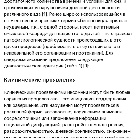
достаточного количества времени и условий для сна, и
проявляющихся нарушениями дневной деятельности
различного вида [1]. Ранее широко использовавшийся в
отечественной практике термин «бессонница» признан
неудачным, т.к., с одной стороны, несет негативный
смысловой «заряд» для пациента, с другой – не отражает
патофизиологической сущности происходящих в это
время процессов (проблема не в отсутствии сна, а в
неправильной его организации и протекании). Для
синдрома инсомнии предложены следующие
диагностические критерии (табл. 1) [1]:
Клинические проявления
Клиническими проявлениями инсомнии могут быть любые
нарушения процесса сна – его инициации, поддержания
или завершения. Эти нарушения могут проявляться в
различной форме: усталостью, нарушением внимания,
сосредоточения или запоминания информации,
социальной дисфункцией, расстройством настроения,
раздражительностью, дневной сонливостью, снижением
мотивации и инициативности, склонностью к ошибкам за