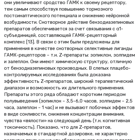
они увеличивают сродство ГАМК к своему рецептору,
тем самым способствуя повышению тормозного
постсинаптического потенциала и снижению нейронной
возбудимости. Снотворное действие бензодиазепиновых
препаратов обеспечивается за счет связывания с α1-
субъединицей, составляющей ГАМК-рецепторный
комплекс [13]. В связи с этим были предложены для
применения в качестве снотворных селективные лиганды
ГАМК-рецепторов – т.н. Z-препараты: зопиклон, золпидем
и залеплон. Они имеют химическую структуру, отличную
от бензодиазепиновых производных. В слепых плацебо-
контролируемых исследованиях была доказана
эффективность Z-препаратов, широкий терапевтический
диапазон и возможность их длительного применения.
Препараты этого ряда обладают коротким периодом
полувыведения (зопиклон – 3,5–6,0 часов, золпидем – 2,5
часа, залеплон – 1 час) и не вызывают побочных эффектов
в виде сонливости, снижения концентрации внимания,
чувства «вялости» на следующий день (т.н. когнитивная
токсичность). Показано, что для Z-препаратов,
назначаемых в стандартной дозировке, не характерно