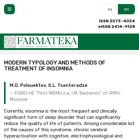
ru
en
ISSN 2073–4034
eISSN 2414–9128
MODERN TYPOLOGY AND METHODS OF
TREATMENT OF INSOMNIA
M.G. Polouektov, S.L. Tsenteradze
FSBEI HE "First MSMU n.a. I.M. Sechenov" of RMH,
Moscow
Currently, insomnia is the most frequent and clinically
significant form of sleep disorder that can significantly
reduce the quality of life of patients. Among considerable list
of the causes of this syndrome, chronic cerebral
hyperactivation with cognitive, electrophysiological and