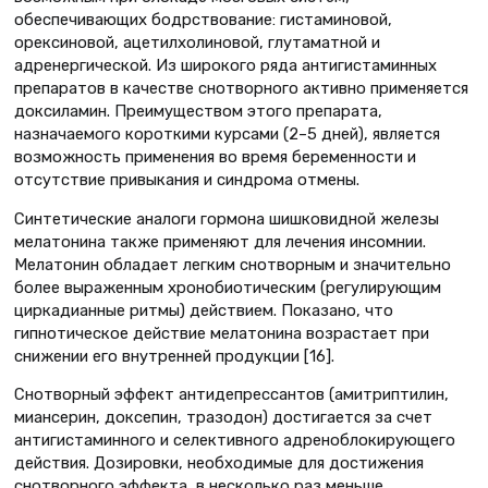
обеспечивающих бодрствование: гистаминовой,
орексиновой, ацетилхолиновой, глутаматной и
адренергической. Из широкого ряда антигистаминных
препаратов в качестве снотворного активно применяется
доксиламин. Преимуществом этого препарата,
назначаемого короткими курсами (2–5 дней), является
возможность применения во время беременности и
отсутствие привыкания и синдрома отмены.
Синтетические аналоги гормона шишковидной железы
мелатонина также применяют для лечения инсомнии.
Мелатонин обладает легким снотворным и значительно
более выраженным хронобиотическим (регулирующим
циркадианные ритмы) действием. Показано, что
гипнотическое действие мелатонина возрастает при
снижении его внутренней продукции [16].
Снотворный эффект антидепрессантов (амитриптилин,
миансерин, доксепин, тразодон) достигается за счет
антигистаминного и селективного адреноблокирующего
действия. Дозировки, необходимые для достижения
снотворного эффекта, в несколько раз меньше