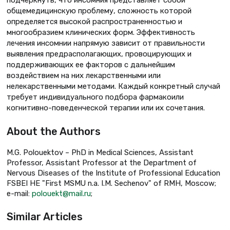
подчеркнуть, что инсомния представляет собой
общемедицинскую проблему, сложность которой
определяется высокой распространенностью и
многообразием клинических форм. Эффективность
лечения инсомнии напрямую зависит от правильности
выявления предрасполагающих, провоцирующих и
поддерживающих ее факторов с дальнейшим
воздействием на них лекарственными или
нелекарственными методами. Каждый конкретный случай
требует индивидуального подбора фармакоили
когнитивно-поведенческой терапии или их сочетания.
About the Authors
M.G. Polouektov – PhD in Medical Sciences, Assistant
Professor, Assistant Professor at the Department of
Nervous Diseases of the Institute of Professional Education
FSBEI HE "First MSMU n.a. I.M. Sechenov" of RMH, Moscow;
e-mail:
polouekt@mail.ru
;
Similar Articles