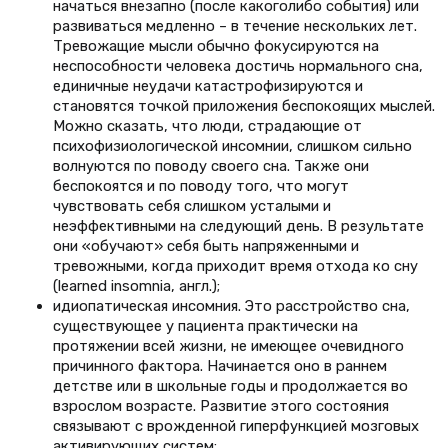
начаться внезапно (после какоголибо события) или
развиваться медленно – в течение нескольких лет.
Тревожащие мысли обычно фокусируются на
неспособности человека достичь нормального сна,
единичные неудачи катастрофизируются и
становятся точкой приложения беспокоящих мыслей.
Можно сказать, что люди, страдающие от
психофизиологической инсомнии, слишком сильно
волнуются по поводу своего сна. Также они
беспокоятся и по поводу того, что могут
чувствовать себя слишком усталыми и
неэффективными на следующий день. В результате
они «обучают» себя быть напряженными и
тревожными, когда приходит время отхода ко сну
(learned insomnia, англ.);
идиопатическая инсомния. Это расстройство сна,
существующее у пациента практически на
протяжении всей жизни, не имеющее очевидного
причинного фактора. Начинается оно в раннем
детстве или в школьные годы и продолжается во
взрослом возрасте. Развитие этого состояния
связывают с врожденной гиперфункцией мозговых
активирующих систем;