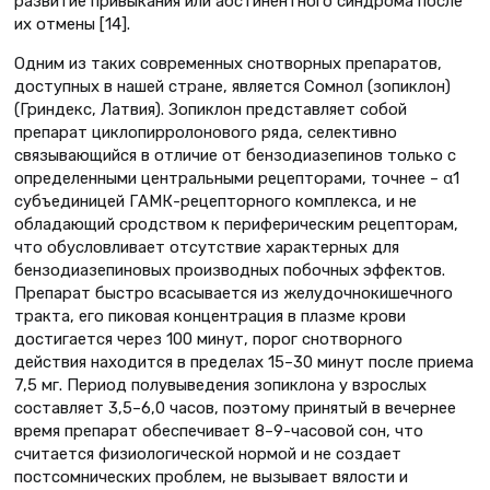
развитие привыкания или абстинентного синдрома после
их отмены [14].
Одним из таких современных снотворных препаратов,
доступных в нашей стране, является Сомнол (зопиклон)
(Гриндекс, Латвия). Зопиклон представляет собой
препарат циклопирролонового ряда, селективно
связывающийся в отличие от бензодиазепинов только с
определенными центральными рецепторами, точнее – α1
субъединицей ГАМК-рецепторного комплекса, и не
обладающий сродством к периферическим рецепторам,
что обусловливает отсутствие характерных для
бензодиазепиновых производных побочных эффектов.
Препарат быстро всасывается из желудочнокишечного
тракта, его пиковая концентрация в плазме крови
достигается через 100 минут, порог снотворного
действия находится в пределах 15–30 минут после приема
7,5 мг. Период полувыведения зопиклона у взрослых
составляет 3,5–6,0 часов, поэтому принятый в вечернее
время препарат обеспечивает 8–9-часовой сон, что
считается физиологической нормой и не создает
постсомнических проблем, не вызывает вялости и