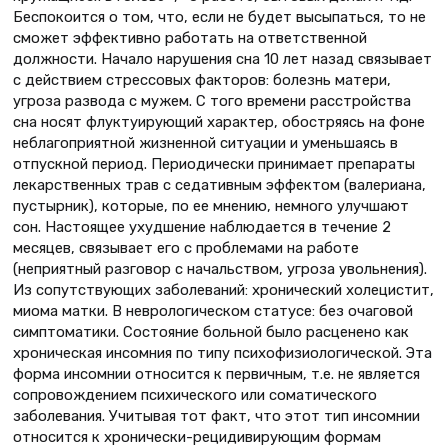
Беспокоится о том, что, если не будет высыпаться, то не
сможет эффективно работать на ответственной
должности. Начало нарушения сна 10 лет назад связывает
с действием стрессовых факторов: болезнь матери,
угроза развода с мужем. С того времени расстройства
сна носят флуктуирующий характер, обостряясь на фоне
неблагоприятной жизненной ситуации и уменьшаясь в
отпускной период. Периодически принимает препараты
лекарственных трав с седативным эффектом (валериана,
пустырник), которые, по ее мнению, немного улучшают
сон. Настоящее ухудшение наблюдается в течение 2
месяцев, связывает его с проблемами на работе
(неприятный разговор с начальством, угроза увольнения).
Из сопутствующих заболеваний: хронический холецистит,
миома матки. В неврологическом статусе: без очаговой
симптоматики. Состояние больной было расценено как
хроническая инсомния по типу психофизиологической. Эта
форма инсомнии относится к первичным, т.е. не является
сопровождением психического или соматического
заболевания. Учитывая тот факт, что этот тип инсомнии
относится к хронически-рецидивирующим формам