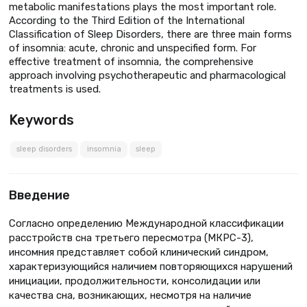
metabolic manifestations plays the most important role.
According to the Third Edition of the International
Classification of Sleep Disorders, there are three main forms
of insomnia: acute, chronic and unspecified form. For
effective treatment of insomnia, the comprehensive
approach involving psychotherapeutic and pharmacological
treatments is used.
Keywords
sleep disorders
insomnia
sleep
Введение
Согласно определению Международной классификации
расстройств сна третьего пересмотра (МКРС-3),
инсомния представляет собой клинический синдром,
характеризующийся наличием повторяющихся нарушений
инициации, продолжительности, консолидации или
качества сна, возникающих, несмотря на наличие