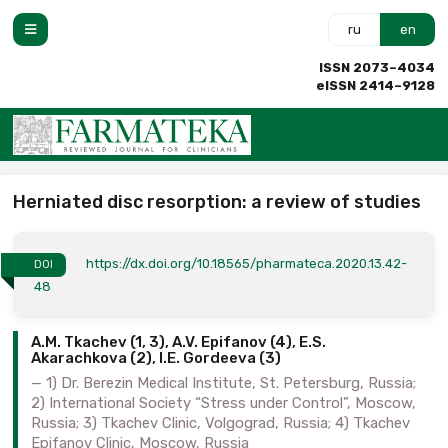
ru
en
ISSN 2073–4034
eISSN 2414–9128
Herniated disc resorption: a review of studies
https://dx.doi.org/10.18565/pharmateca.2020.13.42-
DOI
48
A.M. Tkachev (1, 3), A.V. Epifanov (4), E.S.
Akarachkova (2), I.E. Gordeeva (3)
1) Dr. Berezin Medical Institute, St. Petersburg, Russia;
2) International Society “Stress under Control”, Moscow,
Russia; 3) Tkachev Clinic, Volgograd, Russia; 4) Tkachev
Epifanov Clinic, Moscow, Russia