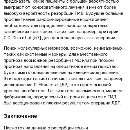
предсказать, какие пациенты с большей вероятностью
выиграют от консервативного лечения и имеют более
высокую вероятность резорбции ГМД. Будущие большие
проспективные рандомизированные исследования
необходимы для определения набора конкретных
клинических критериев, таких как, например, критерии
C.C. Chiu et al. [57] для прогноза результата операции.
Поиск молекулярных маркеров, возможно, неинвазивных,
таких как системные маркеры, для качественного
прогноза возможной резорбции ГМД или при плохом
прогнозе направления на оперативное вмешательство,
будет иметь большое влияние на клиническое решение.
Эти подходы только начинают появляться, как, например
исследование P. Elkan et al. [59], в котором высокий
уровень ингибитора-1 активатора плазминогена, маркера
фибринолиза, определенный в крови пациентов с ГМД,
был ассоциирован с плохим результатом операции ЛДГ.
Заключение
Несмотря на данные о резорбции грыжи