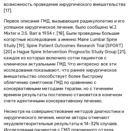
возможность проведения хирургического вмешательства
[17].
Первое описание ГМД, вызывающее радикулопатию и его
успешное хирургическое лечение, было сообщено W.J.
Mixter и J.S. Barr в 1934 г. [18]. Были проведены большие
когортные исследования: а именно Maine Lumbar Spine
Study [19], Spine Patient Outcomes Research Trial (SPORT)
[20] и Hague Spine Intervention Prognostic Study Group [21],
каждое из которых включило сотни пациентов с
клинически актуальными ГМД. Что интересно: все эти
исследования показывают, что раннее хирургическое
вмешательство способствует более быстрому
облегчению симптомов ГМД по сравнению с
консервативными методами терапии, но с течением
времени результаты постепенно становятся в конечном
счете идентичными консервативному лечению.
Несмотря на совершенствование методов диагностики и
хирургического лечения, многие авторы отмечают
неудовлетворительные результаты в 14–32% случаев.
Исследования пациентов с ГМД поясничного отдела