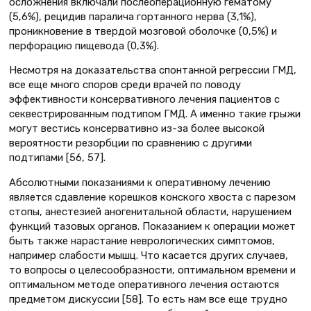
осложнения включали послеоперационную гематому
(5,6%), рецидив паралича гортанного нерва (3,1%),
проникновение в твердой мозговой оболочке (0,5%) и
перфорацию пищевода (0,3%).
Несмотря на доказательства спонтанной регрессии ГМД,
все еще много споров среди врачей по поводу
эффективности консервативного лечения пациентов с
секвестрированным подтипом ГМД. А именно такие грыжи
могут вестись консервативно из-за более высокой
вероятности резорбции по сравнению с другими
подтипами [56, 57].
Абсолютными показаниями к оперативному лечению
является сдавление корешков конского хвоста с парезом
стопы, анестезией аногенитальной области, нарушением
функций тазовых органов. Показанием к операции может
быть также нарастание неврологических симптомов,
например слабости мышц. Что касается других случаев,
то вопросы о целесообразности, оптимальном времени и
оптимальном методе оперативного лечения остаются
предметом дискуссии [58]. То есть нам все еще трудно