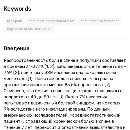
Keywords
back pain
herniated intervertebral discs
herniated disc resorption
regression of disc herniation
Введение
Распространенность боли в спине в популяции составляет
в среднем 31–37,1% [1, 2], заболеваемость в течение года –
76% [2], при этом у 38% населения она сохраняется не
менее года [1]. При этом боль в спине хотя бы раз на
протяжении жизни отмечали 85,5% опрошенных [2].
Отмечено, что болью в спине чаще страдают женщины в
возрасте от 40 до 80 лет [1]. Около 7% населения
испытывают выраженный болевой синдром, из которых
9% вследствие него инвалидизированы. По данным
американских исследователей, «среднестатистический
пациент», страдающий хронической болью в спине в
течение 7 лет, переносит 3 оперативных вмешательства и