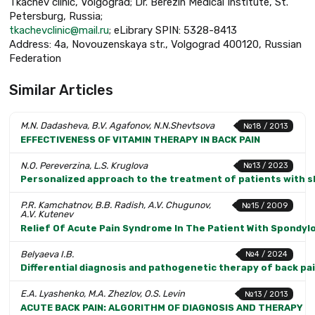
Tkachev clinic, Volgograd; Dr. Berezin Medical Institute, St.
Petersburg, Russia;
tkachevclinic@mail.ru
; eLibrary SPIN: 5328-8413
Address: 4a, Novouzenskaya str., Volgograd 400120, Russian
Federation
Similar Articles
M.N. Dadasheva, B.V. Agafonov, N.N.Shevtsova
№18 / 2013
EFFECTIVENESS OF VITAMIN THERAPY IN BACK PAIN
N.O. Pereverzina, L.S. Kruglova
№13 / 2023
Personalized approach to the treatment of patients with sk
P.R. Kamchatnov, B.B. Radish, A.V. Chugunov,
№15 / 2009
A.V. Kutenev
Relief Of Acute Pain Syndrome In The Patient With Spondyl
Belyaeva I.B.
№4 / 2024
Differential diagnosis and pathogenetic therapy of back pa
E.A. Lyashenko, M.A. Zhezlov, O.S. Levin
№13 / 2013
ACUTE BACK PAIN: ALGORITHM OF DIAGNOSIS AND THERAPY