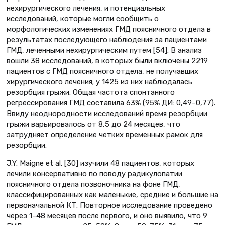
нехирургического лечения, и потенциальных
исследований, которые могли сообщить о
морфологических изменениях ГМД поясничного отдела в
результатах последующего наблюдения за пациентами
ГМД, леченными нехирургическим путем [54]. В анализ
вошли 38 исследований, в которых были включены 2219
пациентов с ГМД поясничного отдела, не получавших
хирургического лечения; у 1425 из них наблюдалась
резорбция грыжи. Общая частота спонтанного
регрессирования ГМД составила 63% (95% ДИ: 0,49–0,77).
Ввиду неоднородности исследований время резорбции
грыжи варьировалось от 8,5 до 24 месяцев, что
затрудняет определение четких временных рамок для
резорбции.
J.Y. Maigne et al. [30] изучили 48 пациентов, которых
лечили консервативно по поводу радикулопатии
поясничного отдела позвоночника на фоне ГМД,
классифицированных как маленькие, средние и большие на
первоначальной КТ. Повторное исследование проведено
через 1–48 месяцев после первого, и оно выявило, что 9