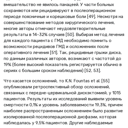
вмешательство не явилось панацеей. У части больных
сохраняются или рецидивируют в послеоперационном
периоде поясничные и корешковые боли [49]. Несмотря на
совершенствование методов хирургического лечения,
многие авторы отмечают неудовлетворительные
результаты в 14–32% случаев [50]. Выбирая метод лечения
для каждого пациента с ГМД необходимо помнить о
возможности рецидивов ГМД и осложнениях после
оперативного лечения [51]. Так, рецидивные грыжи диска,
по данным различных авторов, возникают с частотой до
19% (более высокий показатель регистрируется обычно в
сериях с большим сроком наблюдения) [52, 53].
Что касается осложнений, то K.N. Fountas et al. [55]
опубликовали ретроспективный обзор осложнений,
связанных с передне-цервикальной дискэктомией, у 1015
пациентов. Результаты их исследований выявили уровень
смертности 0,1% и уровень заболеваемости 19,3%, причем
наиболее распространенным осложнением было развитие
изолированной послеоперационной дисфазии, которая
наблюдалась у 9,5% пациентов. Другие наблюдаемые