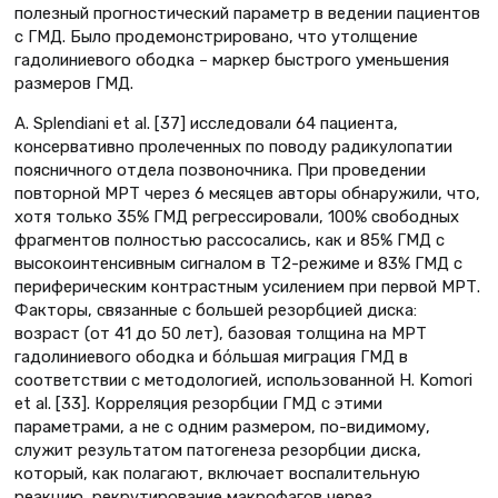
полезный прогностический параметр в ведении пациентов
с ГМД. Было продемонстрировано, что утолщение
гадолиниевого ободка – маркер быстрого уменьшения
размеров ГМД.
А. Splendiani et al. [37] исследовали 64 пациента,
консервативно пролеченных по поводу радикулопатии
поясничного отдела позвоночника. При проведении
повторной МРТ через 6 месяцев авторы обнаружили, что,
хотя только 35% ГМД регрессировали, 100% свободных
фрагментов полностью рассосались, как и 85% ГМД с
высокоинтенсивным сигналом в T2-режиме и 83% ГМД с
периферическим контрастным усилением при первой МРТ.
Факторы, связанные с большей резорбцией диска:
возраст (от 41 до 50 лет), базовая толщина на МРТ
гадолиниевого ободка и бόльшая миграция ГМД в
соответствии с методологией, использованной H. Komori
et al. [33]. Корреляция резорбции ГМД с этими
параметрами, а не с одним размером, по-видимому,
служит результатом патогенеза резорбции диска,
который, как полагают, включает воспалительную
реакцию, рекрутирование макрофагов через