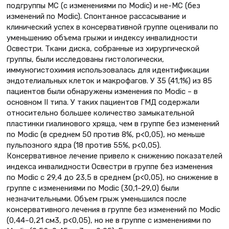
подгруппы MC (с изменениями по Modic) и не-MC (без
изменений по Modic). Спонтанное рассасывание и
клинический успех в консервативной группе оценивали по
уменьшению объема грыжи и индексу инвалидности
Освестри. Ткани диска, собранные из хирургической
группы, были исследованы гистологически,
иммуногистохимия использовалась для идентификации
эндотелиальных клеток и макрофагов. У 35 (41,1%) из 85
пациентов были обнаружены изменения по Modic – в
основном II типа. У таких пациентов ГМД содержали
относительно большее количество замыкательной
пластинки гиалинового хряща, чем в группе без изменений
по Modic (в среднем 50 против 8%, р<0,05), но меньше
пульпозного ядра (18 против 55%, р<0,05).
Консервативное лечение привело к снижению показателей
индекса инвалидности Освестри в группе без изменения
по Modic с 29,4 до 23,5 в среднем (р<0,05), но снижение в
группе с изменениями по Modic (30,1–29,0) были
незначительными. Объем грыж уменьшился после
консервативного лечения в группе без изменений по Modic
(0,44–0,21 см3, р<0,05), но не в группе с изменениями по