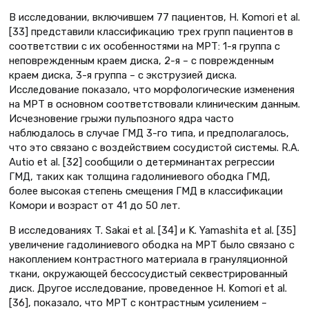
В исследовании, включившем 77 пациентов, H. Komori et al.
[33] представили классификацию трех групп пациентов в
соответствии с их особенностями на МРТ: 1-я группа с
неповрежденным краем диска, 2-я – с поврежденным
краем диска, 3-я группа – с экструзией диска.
Исследование показало, что морфологические изменения
на МРТ в основном соответствовали клиническим данным.
Исчезновение грыжи пульпозного ядра часто
наблюдалось в случае ГМД 3-го типа, и предполагалось,
что это связано с воздействием сосудистой системы. R.A.
Autio et al. [32] сообщили о детерминантах регрессии
ГМД, таких как толщина гадолиниевого ободка ГМД,
более высокая степень смещения ГМД в классификации
Комори и возраст от 41 до 50 лет.
В исследованиях T. Sakai et al. [34] и K. Yamashita et al. [35]
увеличение гадолиниевого ободка на МРТ было связано с
накоплением контрастного материала в грануляционной
ткани, окружающей бессосудистый секвестрированный
диск. Другое исследование, проведенное H. Komori et al.
[36], показало, что МРТ с контрастным усилением –