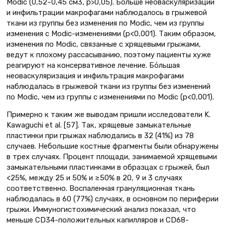
Modic (0,52–0,45 см3, р>0,05). Больше неоваскуляризации
и инфильтрации макрофагами наблюдалось в грыжевой
ткани из группы без изменения по Modic, чем из группы
изменения с Modic-изменениями (р<0,001). Таким образом,
изменения по Modic, связанные с хрящевыми грыжами,
ведут к плохому рассасыванию, поэтому пациенты хуже
реагируют на консервативное лечение. Бόльшая
неоваскуляризация и инфильтрация макрофагами
наблюдалась в грыжевой ткани из группы без изменений
по Modic, чем из группы с изменениями по Modic (р<0,001).
Примерно к таким же выводам пришли исследователи K.
Kawaguchi et al. [57]. Так, хрящевые замыкательные
пластинки при грыжах наблюдались в 32 (41%) из 78
случаев. Небольшие костные фрагменты были обнаружены
в трех случаях. Процент площади, занимаемой хрящевыми
замыкательными пластинками в образцах с грыжей, был
<25%, между 25 и 50% и ≥50% в 20, 9 и 3 случаях
соответственно. Воспаленная грануляционная ткань
наблюдалась в 60 (77%) случаях, в основном по периферии
грыжи. Иммуногистохимический анализ показал, что
меньше CD34-положительных капилляров и CD68-