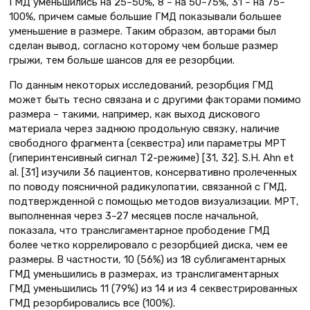
ГМД уменьшились на 25–50%, 8 – на 50–75%, 31 – на 75–
100%, причем самые большие ГМД показывали большее
уменьшение в размере. Таким образом, авторами был
сделан вывод, согласно которому чем больше размер
грыжи, тем больше шансов для ее резорбции.
По данным некоторых исследований, резорбция ГМД
может быть тесно связана и с другими факторами помимо
размера – такими, например, как выход дискового
материала через заднюю продольную связку, наличие
свободного фрагмента (секвестра) или параметры МРТ
(гиперинтенсивный сигнал T2-режиме) [31, 32]. S.H. Ahn et
al. [31] изучили 36 пациентов, консервативно пролеченных
по поводу поясничной радикулопатии, связанной с ГМД,
подтвержденной с помощью методов визуализации. МРТ,
выполненная через 3–27 месяцев после начальной,
показала, что транслигаментарное прободение ГМД
более четко коррелировало с резорбцией диска, чем ее
размеры. В частности, 10 (56%) из 18 сублигаментарных
ГМД уменьшились в размерах, из транслигаментарных
ГМД уменьшились 11 (79%) из 14 и из 4 секвестрированных
ГМД резорбировались все (100%).