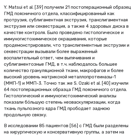
Y. Matsui et al. [39] получили 21 постоперационный образец
ГМД поясничного отдела, классифицированный как
протрузия, сублигаментная экструзия, транслигаментная
экструзия или секвестрация, а также 4 здоровых диска в
качестве контроля. Было проведено гистологическое и
иммуногистохимическое окрашивания, которые
продемонстрировали, что транслигементные экструзии и
секвестрации вызывали более выраженный
воспалительный ответ, чем выпячивания и
сублигаментозные ГМД, в т.ч. наблюдалось большее
количество грануляционной ткани, макрофагов и более
высокий уровень матриксной металлопротеиназы-1
(ММП-1) и ММП-3. Точно так же S. Ozaki et al. [40] изучили
64 постоперационных образца ГМД поясничного отдела.
Гистологический и иммуногистохимический анализы
показали бόльшую степень неоваскуляризации, когда
ткань пульпозного ядра ГМД прободает заднюю
продольную связку.
В исследовании 85 пациентов [56] с ГМД были разделены
на хирургическую и консервативную группы, а затем на