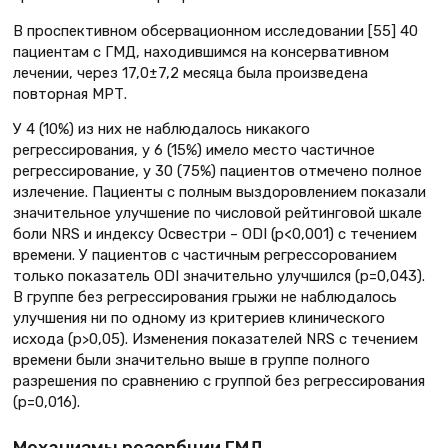
В проспективном обсервационном исследовании [55] 40
пациентам с ГМД, находившимся на консервативном
лечении, через 17,0±7,2 месяца была произведена
повторная МРТ.
У 4 (10%) из них не наблюдалось никакого
регрессирования, у 6 (15%) имело место частичное
регрессирование, у 30 (75%) пациентов отмечено полное
излечение. Пациенты с полным выздоровлением показали
значительное улучшение по числовой рейтинговой шкале
боли NRS и индексу Освестри – ODI (p<0,001) с течением
времени. У пациентов с частичным регрессорованием
только показатель ODI значительно улучшился (p=0,043).
В группе без регрессирования грыжи не наблюдалось
улучшения ни по одному из критериев клинического
исхода (p>0,05). Изменения показателей NRS с течением
времени были значительно выше в группе полного
разрешения по сравнению с группой без регрессирования
(p=0,016).
Механизмы резорбции ГМД