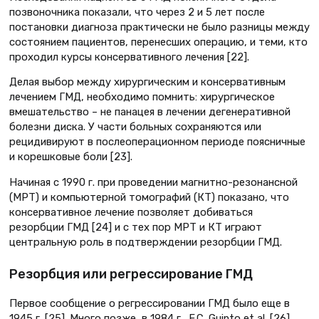
позвоночника показали, что через 2 и 5 лет после
постановки диагноза практически не было разницы между
состоянием пациентов, перенесших операцию, и теми, кто
проходил курсы консервативного лечения [22].
Делая выбор между хирургическим и консервативным
лечением ГМД, необходимо помнить: хирургическое
вмешательство – не панацея в лечении дегенеративной
болезни диска. У части больных сохраняются или
рецидивируют в послеоперационном периоде поясничные
и корешковые боли [23].
Начиная с 1990 г. при проведении магнитно-резонансной
(МРТ) и компьютерной томографий (КТ) показано, что
консервативное лечение позволяет добиваться
резорбции ГМД [24] и с тех пор МРТ и КТ играют
центральную роль в подтверждении резорбции ГМД.
Резорбция или регрессирование ГМД
Первое сообщение о регрессировании ГМД было еще в
1945 г. [25]. Много позже, в 1984 г., F.C. Guinto et al. [26]