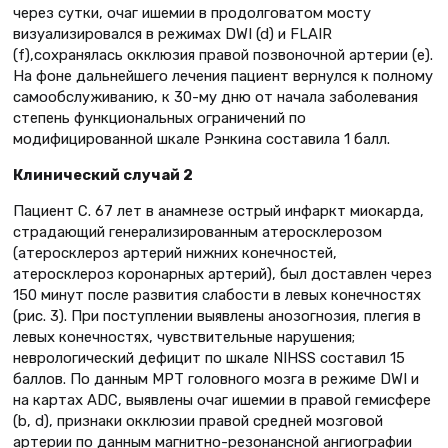
через сутки, очаг ишемии в продолговатом мосту
визуализировался в режимах DWI (d) и FLAIR
(f),сохранялась окклюзия правой позвоночной артерии (e).
На фоне дальнейшего лечения пациент вернулся к полному
самообслуживанию, к 30-му дню от начала заболевания
степень функциональных ограничений по
модифицированной шкале Рэнкина составила 1 балл.
Клинический случай 2
Пациент С. 67 лет в анамнезе острый инфаркт миокарда,
страдающий генерализированным атеросклерозом
(атеросклероз артерий нижних конечностей,
атеросклероз коронарных артерий), был доставлен через
150 минут после развития слабости в левых конечностях
(рис. 3). При поступлении выявлены анозогнозия, плегия в
левых конечностях, чувствительные нарушения;
неврологический дефицит по шкале NIHSS составил 15
баллов. По данным МРТ головного мозга в режиме DWI и
на картах ADC, выявлены очаг ишемии в правой гемисфере
(b, d), признаки окклюзии правой средней мозговой
артерии по данным магнитно-резонансной ангиографии