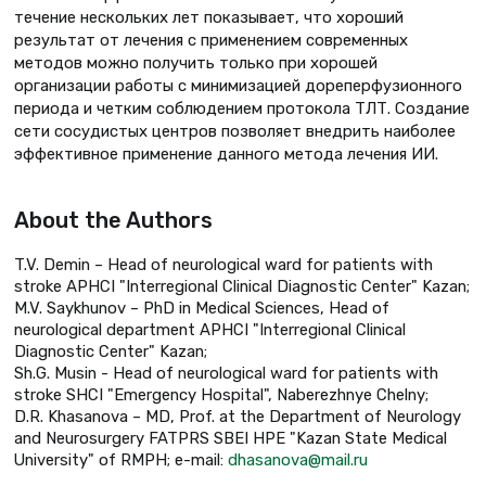
течение нескольких лет показывает, что хороший
результат от лечения с применением современных
методов можно получить только при хорошей
организации работы с минимизацией дореперфузионного
периода и четким соблюдением протокола ТЛТ. Создание
сети сосудистых центров позволяет внедрить наиболее
эффективное применение данного метода лечения ИИ.
About the Authors
T.V. Demin – Head of neurological ward for patients with
stroke APHCI "Interregional Clinical Diagnostic Center" Kazan;
M.V. Saykhunov – PhD in Medical Sciences, Head of
neurological department APHCI "Interregional Clinical
Diagnostic Center" Kazan;
Sh.G. Musin - Head of neurological ward for patients with
stroke SHCI "Emergency Hospital", Naberezhnye Chelny;
D.R. Khasanova – MD, Prof. at the Department of Neurology
and Neurosurgery FATPRS SBEI HPE "Kazan State Medical
University" of RMPH; e-mail:
dhasanova@mail.ru