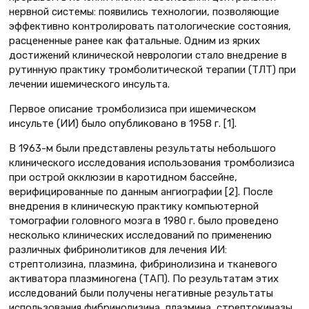
нервной системы: появились технологии, позволяющие
эффективно контролировать патологические состояния,
расцененные ранее как фатальные. Одним из ярких
достижений клинической неврологии стало внедрение в
рутинную практику тромболитической терапии (ТЛТ) при
лечении ишемического инсульта.
Первое описание тромболизиса при ишемическом
инсульте (ИИ) было опубликовано в 1958 г. [1].
В 1963-м были представлены результаты небольшого
клинического исследования использования тромболизиса
при острой окклюзии в каротидном бассейне,
верифицированные по данным ангиографии [2]. После
внедрения в клиническую практику компьютерной
томографии головного мозга в 1980 г. было проведено
несколько клинических исследований по применению
различных фибринолитиков для лечения ИИ:
стрептолизина, плазмина, фибринолизина и тканевого
активатора плазминогена (ТАП). По результатам этих
исследований были получены негативные результаты
использования фибринолизина, плазмина, стрептокиназы