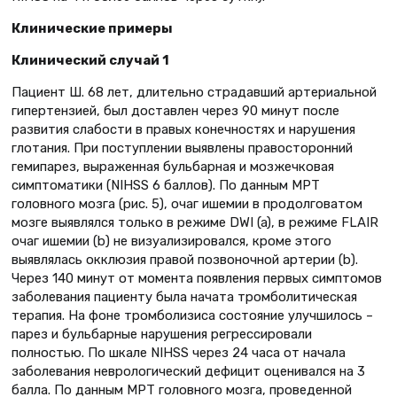
Клинические примеры
Клинический случай 1
Пациент Ш. 68 лет, длительно страдавший артериальной
гипертензией, был доставлен через 90 минут после
развития слабости в правых конечностях и нарушения
глотания. При поступлении выявлены правосторонний
гемипарез, выраженная бульбарная и мозжечковая
симптоматики (NIHSS 6 баллов). По данным МРТ
головного мозга (рис. 5), очаг ишемии в продолговатом
мозге выявлялся только в режиме DWI (a), в режиме FLAIR
очаг ишемии (b) не визуализировался, кроме этого
выявлялась окклюзия правой позвоночной артерии (b).
Через 140 минут от момента появления первых симптомов
заболевания пациенту была начата тромболитическая
терапия. На фоне тромболизиса состояние улучшилось –
парез и бульбарные нарушения регрессировали
полностью. По шкале NIHSS через 24 часа от начала
заболевания неврологический дефицит оценивался на 3
балла. По данным МРТ головного мозга, проведенной