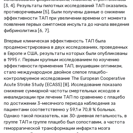
[3, 4]. Результаты пилотных исследований ТАП оказались
противоречивыми [5]. Были получены данные о снижении
эффективности ТАП при увеличении времени от момента
появления первых симптомов инсульта до начала введения
фибринолитика [6, 7].
Впервые клиническая эффективность ТАП была
продемонстрирована в двух исследованиях, проведенных
в Европе и США, результаты которых были опубликованы
в 1995 г. Первым крупным исследованием по изучению
эффективности применения ТАП, внушившим оптимизм,
стало международное двойное слепое плацебо-
контролируемое исследование The European Cooperative
Acute Stroke Study (ECASS) [8]. Исследование показало
снижение суммарной частоты смертельных исходов и
инвалидизации при лечении ТАП по сравнению с плацебо
по достижении 3-месячного периода наблюдения за
пациентами соответственно у 59,1 и 70,8 % больных.
Однако такой показатель, как 30-дневная летальность, в
группе ТАП и группе плацебо был сопоставим, а частота
геморрагической трансформации инфаркта мозга