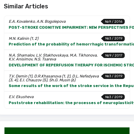
Similar Articles
E.A. Kovalenko, A.N. Bogolepova
№9 / 2016
POST-STROKE COGNITIVE IMPAIRMENT: NEW PERSPECTIVES 
M.N. Kalinin (1, 2)
№3 / 2019
Prediction of the probability of hemorrhagic transformation 
N.A. Shamalov, L.V. Stakhovskaya, M.A. Tikhonova,
№9 / 2017
K.V. Anisimov, N.S. Tsareva
DEVELOPMENT OF REPERFUSION THERAPY FOR ISCHEMIC STRO
T.V. Demin (1), D.R.Khasanova (1, 2), D.L. Nefedyeva
№3 / 2019
(3, 4), E.I. Chauzov (5), Sh.G. Musin (6)
Some results of the work of the stroke service in the Repu
E.V. Ekusheva
№3 / 2019
Poststroke rehabilitation: the processes of neuroplasticit