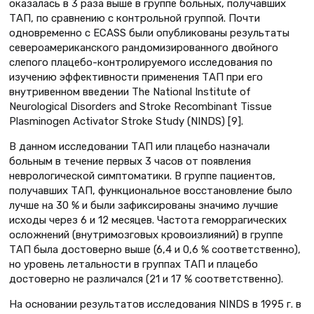
оказалась в 3 раза выше в группе больных, получавших
ТАП, по сравнению с контрольной группой. Почти
одновременно с ECASS были опубликованы результаты
североамериканского рандомизированного двойного
слепого плацебо-контролируемого исследования по
изучению эффективности применения ТАП при его
внутривенном введении The National Institute of
Neurological Disorders and Stroke Recombinant Tissue
Plasminogen Activator Stroke Study (NINDS) [9].
В данном исследовании ТАП или плацебо назначали
больным в течение первых 3 часов от появления
неврологической симптоматики. В группе пациентов,
получавших ТАП, функциональное восстановление было
лучше на 30 % и были зафиксированы значимо лучшие
исходы через 6 и 12 месяцев. Частота геморрагических
осложнений (внутримозговых кровоизлияний) в группе
ТАП была достоверно выше (6,4 и 0,6 % соответственно),
но уровень летальности в группах ТАП и плацебо
достоверно не различался (21 и 17 % соответственно).
На основании результатов исследования NINDS в 1995 г. в