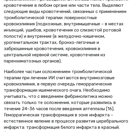
кровотечение в любом органе или части тела. Выделяют
следующие виды кровотечений, связанных с применением
тромболитической терапии: поверхностные
кровоизлияния (подкожные, внутримышечные – в местах
инъекций, ушибов, кровотечения со слизистой ротовой
полости) и внутренние (в желудочно-кишечном,
урогенитальном трактах, бронхо-легочные и
забрюшинные кровотечения, кровоизлияния в
центральной нервной системе, кровотечения из
паренхиматозных органов).
Наиболее частым осложнением тромболитической
терапии при лечении ИИ считаются внутримозговые
кровоизлияния, в первую очередь геморрагические
трансформации ишемического очага. Необходимо
учитывать, что с введением фибринолитика можно
связать только те осложнения, которые развились в
течение 24–36 часов после введения алтеплазы [16].
Геморрагическая трансформация в зоне инфаркта –
естественное явление в процессе развития церебрального
инфаркта: трансформация белого инфаркта в красный.