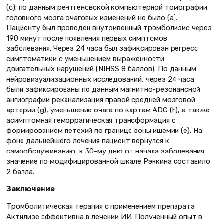
(c); по данным рентгеновской компьютерной томографии
головного мозга очаговых изменений не было (a).
Пациенту был проведен внутривенный тромболизис через
190 минут после появления первых симптомов
заболевания. Через 24 часа был зафиксирован регресс
симптоматики с уменьшением выраженности
двигательных нарушений (NIHSS 8 баллов). По данным
нейровизуализационных исследований, через 24 часа
были зафиксированы по данным магнитно-резонансной
ангиографии реканализация правой средней мозговой
артерии (g), уменьшение очага по картам ADC (h), а также
асимптомная геморрагическая трансформация с
формированием петехий по границе зоны ишемии (е). На
фоне дальнейшего лечения пациент вернулся к
самообслуживанию, к 30-му дню от начала заболевания
значение по модифицированной шкале Рэнкина составило
2 балла.
Заключение
Тромболитическая терапия с применением препарата
Актилизе эффективна в лечении ИИ. Полученный опыт в