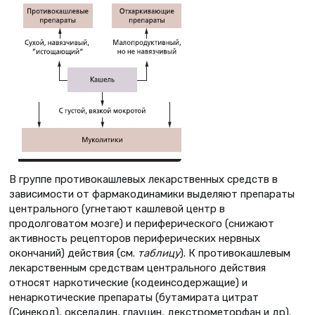
В группе противокашлевых лекарственных средств в
зависимости от фармакодинамики выделяют препараты
центрального (угнетают кашлевой центр в
продолговатом мозге) и периферического (снижают
активность рецепторов периферических нервных
окончаний) действия (см.
таблицу
). К противокашлевым
лекарственным средствам центрального действия
относят наркотические (кодеинсодержащие) и
ненаркотические препараты (бутамирата цитрат
(Синекод), окселадин, глауцин, декстрометорфан и др).