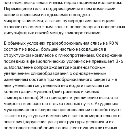
плотным, вязко-эластичным, нерастворимым коллоидом.
Перемещение геля с содержащимися в нем комочками
слизи и осевшими из вдыхаемого воздуха
микроорганизмами, а также чужеродными частицами
становится возможным только после разрыва поперечных
дисульфидных связей между гликопротеинами.
В обычных условиях трахеобронхиальная слизь на 90 %
состоит из воды, большей частью находящейся в
структурном комплексе с гликопротеинами. Содержание
последних в физиологических условиях не превышает 3–6
%. Воспаление сопровождается компенсаторным
увеличением слизеобразования с одновременным
изменением состава трахеобронхиального секрета – в
нем уменьшается удельный вес воды и повышается
концентрация муцинов (нейтральных и кислых
гликопротеинов). Это приводит к увеличению вязкости
мокроты и ее застою в дыхательных путях. Ухудшению
мукоцилиарного клиренса при воспалении способствуют
также структурные изменения в клетках мерцательного
эпителия (нарушение ультраструктуры ресничек и их
пространственной ориентации, деструкция клеточных