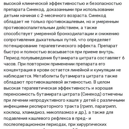
высокой клинической эффективностью и безопасностью
препарата Синекод, доказанными при использовании
детьми начиная с 2-месячного возраста. Синекод
обладает не только противокашлевым, но и умеренным
противовоспалительным действием, а также
способствует умеренной бронходилатации и снижению
сопротивления дыхательных путей, что определяет
потенцирование терапевтического эффекта. Препарат
быстро и полностью всасывается при приеме внутрь.
Период полувыведения бутамирата цитрата составляет 6
часов. При повторном применении препарата его
концентрация в крови остается линейной и кумуляции не
наблюдается. Метаболиты бутамирата цитрата также
обладают противокашлевой активностью. В целом
высокая терапевтическая эффективность и хорошая
переносимость бутамирата цитрата (Синекод) отмечены
при лечении непродуктивного кашля у детей с различными
инфекциями респираторного тракта (грипп, парагрипп,
коклюш, хламидиоз, микоплазмоз и др.), а также для
подавления кашлевого рефлекса в пред- и
послеоперационном периодах, при хирургических