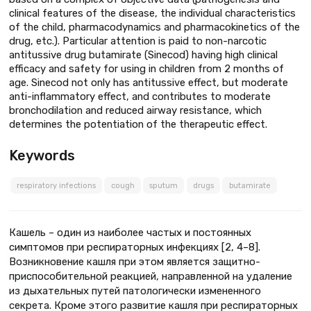
clinical features of the disease, the individual characteristics
of the child, pharmacodynamics and pharmacokinetics of the
drug, etc.). Particular attention is paid to non-narcotic
antitussive drug butamirate (Sinecod) having high clinical
efficacy and safety for using in children from 2 months of
age. Sinecod not only has antitussive effect, but moderate
anti-inflammatory effect, and contributes to moderate
bronchodilation and reduced airway resistance, which
determines the potentiation of the therapeutic effect.
Keywords
respiratory infections
cough
sputum
drugs
butamirate
Кашель – один из наиболее частых и постоянных
симптомов при респираторных инфекциях [2, 4–8].
Возникновение кашля при этом является защитно-
приспособительной реакцией, направленной на удаление
из дыхательных путей патологически измененного
секрета. Кроме этого развитие кашля при респираторных