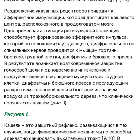
Раздражение указанных рецепторов приводит к
афферентной импульсации, которая достигает кашлевого
центра, расположенного в продолговатом мозге.
Одновременная активация ретикулярной формации
способствует формированию эфферентного импульса,
который по волокнами блуждающего, диафрагмального и
спинальных нервов проводится к мышцам гортани,
бронхов, грудной клетки, диафрагмы и брюшного пресса.
В результате возникает кратковременное закрытие
голосовой щели и одновременно интенсивное и
содружественное сокращение мускулатуры грудной
клетки, диафрагмы и брюшного пресса с последующим
раскрытием голосовой щели и быстрым изгнанием
воздуха из трахеобронхиального дерева, что клинически
проявляется кашлем (
рис. 1
).
Рисунок 1
.
Кашель – это защитный рефлекс, развивающийся в тех
случаях, когда физиологические механизмы не способны
адекватно санировать дыхательный тракт [9, 10]. В