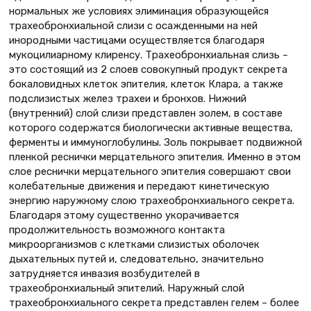
нормальных же условиях элиминация образующейся
трахеобронхиальной слизи с осажденными на ней
инородными частицами осуществляется благодаря
мукоцилиарному клиренсу. Трахеобронхиальная слизь –
это состоящий из 2 слоев совокупный продукт секрета
бокаловидных клеток эпителия, клеток Клара, а также
подслизистых желез трахеи и бронхов. Нижний
(внутренний) слой слизи представлен золем, в составе
которого содержатся биологически активные вещества,
ферменты и иммуноглобулины. Золь покрывает подвижной
пленкой реснички мерцательного эпителия. Именно в этом
слое реснички мерцательного эпителия совершают свои
колебательные движения и передают кинетическую
энергию наружному слою трахеобронхиального секрета.
Благодаря этому существенно укорачивается
продолжительность возможного контакта
микроорганизмов с клетками слизистых оболочек
дыхательных путей и, следовательно, значительно
затрудняется инвазия возбудителей в
трахеобронхиальный эпителий. Наружный слой
трахеобронхиального секрета представлен гелем – более