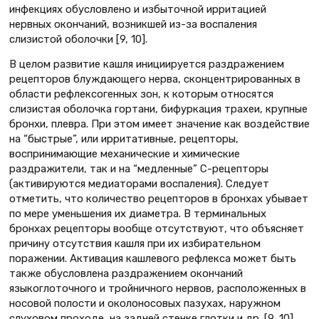
инфекциях обусловлено и избыточной ирритацией
нервных окончаний, возникшей из-за воспаления
слизистой оболочки [9, 10].
В целом развитие кашля инициируется раздражением
рецепторов блуждающего нерва, сконцентрированных в
области рефлексогенных зон, к которым относятся
слизистая оболочка гортани, бифуркация трахеи, крупные
бронхи, плевра. При этом имеет значение как воздействие
на “быстрые”, или ирритативные, рецепторы,
воспринимающие механические и химические
раздражители, так и на “медленные” С-рецепторы
(активируются медиаторами воспаления). Следует
отметить, что количество рецепторов в бронхах убывает
по мере уменьшения их диаметра. В терминальных
бронхах рецепторы вообще отсутствуют, что объясняет
причину отсутствия кашля при их избирательном
поражении. Активация кашлевого рефлекса может быть
также обусловлена раздражением окончаний
языкоглоточного и тройничного нервов, расположенных в
носовой полости и околоносовых пазухах, наружном
слуховом проходе, на задней стенке глотки и др. [9, 10].