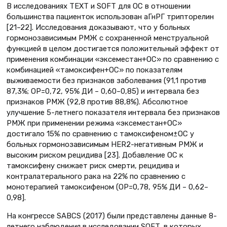
В исследованиях TEXT и SOFT для ОС в отношении
большинства пациенток использован аГнРГ трипторелин
[21–22]. Исследования доказывают, что у больных
гормонозависимым РМЖ с сохраненной менструальной
функцией в целом достигается положительный эффект от
применения комбинации «эксеместан+ОС» по сравнению с
комбинацией «тамоксифен+ОС» по показателям
выживаемости без признаков заболевания (91,1 против
87,3%; ОР=0,72, 95% ДИ – 0,60–0,85) и интервала без
признаков РМЖ (92,8 против 88,8%). Абсолютное
улучшение 5-летнего показателя интервала без признаков
РМЖ при применении режима «эксеместан+ОС»
достигало 15% по сравнению с тамоксифеном±ОС у
больных гормонозависимым HER2-негативным РМЖ и
высоким риском рецидива [23]. Добавление ОС к
тамоксифену снижает риск смерти, рецидива и
контралатерального рака на 22% по сравнению с
монотерапией тамоксифеном (ОР=0,78, 95% ДИ – 0,62–
0,98].
На конгрессе SABCS (2017) были представлены данные 8-
летнего наблюдения в исследовании SOFT, в которых