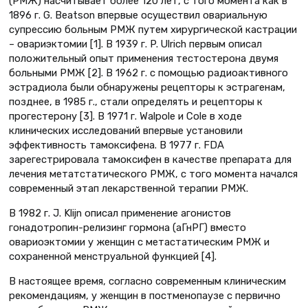
(РМЖ) насчитывает более 120 лет, с того момента как в
1896 г. G. Beatson впервые осуществил овариальную
супрессию больным РМЖ путем хирургической кастрации
– овариэктомии [1]. В 1939 г. P. Ulrich первым описал
положительный опыт применения тестостерона двумя
больными РМЖ [2]. В 1962 г. с помощью радиоактивного
эстрадиола были обнаружены рецепторы к эстрагенам,
позднее, в 1985 г., стали определять и рецепторы к
прогестерону [3]. В 1971 г. Walpole и Cole в ходе
клинических исследований впервые установили
эффективность тамоксифена. В 1977 г. FDA
зарегестрировала тамоксифен в качестве препарата для
лечения метатстатического РМЖ, с того момента начался
современный этап лекарственной терапии РМЖ.
В 1982 г. J. Klijn описал применение агонистов
гонадотропин-релизинг гормона (аГнРГ) вместо
овариоэктомии у женщин с метастатическим РМЖ и
сохраненной менструальной функцией [4].
В настоящее время, согласно современным клиническим
рекомендациям, у женщин в постменопаузе с первично