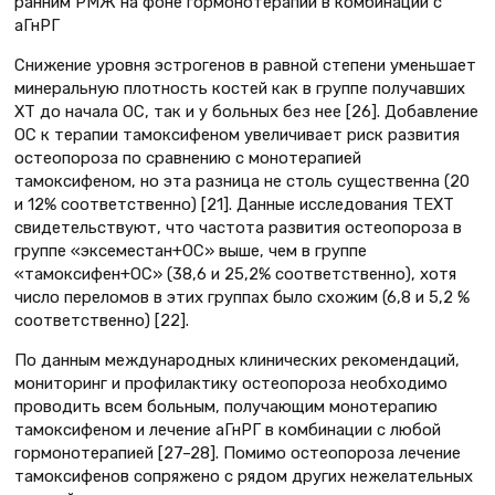
ранним РМЖ на фоне гормонотерапии в комбинации с
аГнРГ
Снижение уровня эстрогенов в равной степени уменьшает
минеральную плотность костей как в группе получавших
ХТ до начала ОС, так и у больных без нее [26]. Добавление
ОС к терапии тамоксифеном увеличивает риск развития
остеопороза по сравнению с монотерапией
тамоксифеном, но эта разница не столь существенна (20
и 12% соответственно) [21]. Данные исследования TEXT
свидетельствуют, что частота развития остеопороза в
группе «эксеместан+ОС» выше, чем в группе
«тамоксифен+ОС» (38,6 и 25,2% соответственно), хотя
число переломов в этих группах было схожим (6,8 и 5,2 %
соответственно) [22].
По данным международных клинических рекомендаций,
мониторинг и профилактику остеопороза необходимо
проводить всем больным, получающим монотерапию
тамоксифеном и лечение аГнРГ в комбинации с любой
гормонотерапией [27–28]. Помимо остеопороза лечение
тамоксифенов сопряжено с рядом других нежелательных