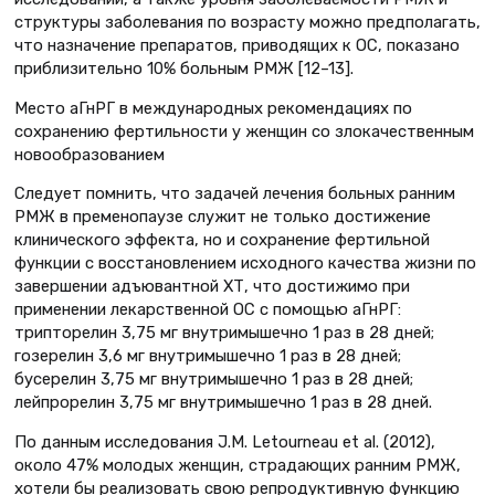
структуры заболевания по возрасту можно предполагать,
что назначение препаратов, приводящих к ОС, показано
приблизительно 10% больным РМЖ [12–13].
Место аГнРГ в международных рекомендациях по
сохранению фертильности у женщин со злокачественным
новообразованием
Следует помнить, что задачей лечения больных ранним
РМЖ в пременопаузе служит не только достижение
клинического эффекта, но и сохранение фертильной
функции с восстановлением исходного качества жизни по
завершении адъювантной ХТ, что достижимо при
применении лекарственной ОС с помощью аГнРГ:
трипторелин 3,75 мг внутримышечно 1 раз в 28 дней;
гозерелин 3,6 мг внутримышечно 1 раз в 28 дней;
бусерелин 3,75 мг внутримышечно 1 раз в 28 дней;
лейпрорелин 3,75 мг внутримышечно 1 раз в 28 дней.
По данным исследования J.M. Letourneau et al. (2012),
около 47% молодых женщин, страдающих ранним РМЖ,
хотели бы реализовать свою репродуктивную функцию