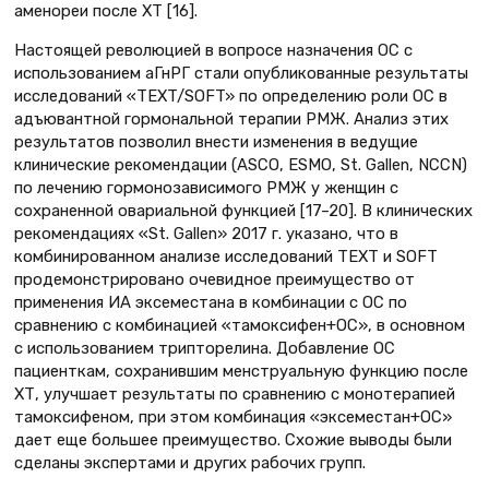
аменореи после ХТ [16].
Настоящей революцией в вопросе назначения ОС с
использованием аГнРГ стали опубликованные результаты
исследований «TEXT/SOFT» по определению роли ОС в
адъювантной гормональной терапии РМЖ. Анализ этих
результатов позволил внести изменения в ведущие
клинические рекомендации (ASCO, ESMO, St. Gallen, NCCN)
по лечению гормонозависимого РМЖ у женщин с
сохраненной овариальной функцией [17–20]. В клинических
рекомендациях «St. Gallen» 2017 г. указано, что в
комбинированном анализе исследований TEXT и SOFT
продемонстрировано очевидное преимущество от
применения ИА эксеместана в комбинации с ОС по
сравнению с комбинацией «тамоксифен+ОС», в основном
с использованием трипторелина. Добавление ОС
пациенткам, сохранившим менструальную функцию после
ХТ, улучшает результаты по сравнению с монотерапией
тамоксифеном, при этом комбинация «эксеместан+ОС»
дает еще большее преимущество. Схожие выводы были
сделаны экспертами и других рабочих групп.