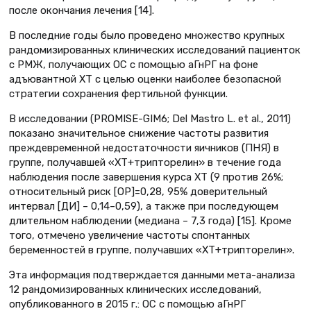
после окончания лечения [14].
В последние годы было проведено множество крупных
рандомизированных клинических исследований пациенток
с РМЖ, получающих ОС с помощью аГнРГ на фоне
адъювантной ХТ с целью оценки наиболее безопасной
стратегии сохранения фертильной функции.
В исследовании (PROMISE-GIM6; Del Mastro L. et al., 2011)
показано значительное снижение частоты развития
преждевременной недостаточности яичников (ПНЯ) в
группе, получавшей «ХТ+трипторелин» в течение года
наблюдения после завершения курса ХТ (9 против 26%;
относительный риск [OР]=0,28, 95% доверительный
интервал [ДИ] – 0,14–0,59), а также при последующем
длительном наблюдении (медиана – 7,3 года) [15]. Кроме
того, отмечено увеличение частоты спонтанных
беременностей в группе, получавших «ХТ+трипторелин».
Эта информация подтверждается данными мета-анализа
12 рандомизированных клинических исследований,
опубликованного в 2015 г.: ОС с помощью аГнРГ