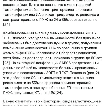
показано (рис. 1), что по сравнению с монотерапией
тамоксифеном добавление трипторелина к лечению
тамоксифеном или ИА снижает риск смерти, рецидива и
контралатерального РМЖ на 24 и 35% соответственно
[24].
Комбинированный анализ данных исследований SOFT и
TEXT показал, что уровень выживаемости без признаков
заболевания был достоверно лучше в группе, получавшей
комбинацию «эксеместан+ОС» по сравнению с группой
«тамоксифен+ОС» независимо от возраста пациенток,
хотя большая достоверность показана в группе до 50 лет
[25]. На ежегодной конференции SABCS представлены и
данные по общей выживаемости больных, принимавших
участие в исследованиях SOFT и TEXT. Показано (рис. 2),
что добавление ОС к тамоксифену ведет к снижению
риска смерти на 33% по сравнению с монотерапией
тамоксифеном, в подгруппе больных ER-позитивным
РМЖ, получавших ХТ, – на 41% [24].
Важно отметить, что к факторам, свидетельствующим в