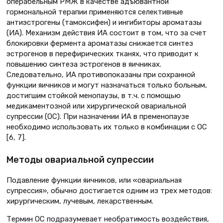
операбельным РМЖ в качестве адъювантной
гормональной терапии применяются селективные
антиэстрогены (тамоксифен) и ингибиторы ароматазы
(ИА). Механизм действия ИА состоит в том, что за счет
блокировки фермента ароматазы снижается синтез
эстрогенов в перефирических тканях, что приводит к
повышению синтеза эстрогенов в яичниках.
Следовательно, ИА противопоказаны при сохранной
функции яичников и могут назначаться только больным,
достигшим стойкой менопаузы, в т.ч. с помощью
медикаментозной или хирургической овариальной
супрессии (ОС). При назначении ИА в пременопаузе
необходимо использовать их только в комбинации с ОС
[6, 7].
Методы овариальной супрессии
Подавление функции яичников, или «овариальная
супрессия», обычно достигается одним из трех методов:
хирургическим, лучевым, лекарственным.
Термин ОС подразумевает необратимость воздействия,