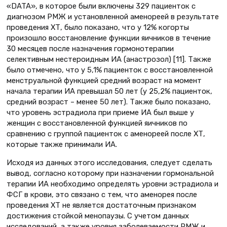
«DATA», в которое были включены 329 пациенток с
диагнозом РМЖ и установленной аменореей в результате
проведения ХТ, было показано, что у 12% когорты
произошло восстановление функции яичников в течение
30 месяцев после назначения гормонотерапии
селективным нестероидным ИА (анастрозол) [11]. Также
было отмечено, что у 5,1% пациенток с восстановленной
менструальной функцией средний возраст на момент
начала терапии ИА превышал 50 лет (у 25,2% пациенток,
средний возраст – менее 50 лет). Также было показано,
что уровень эстрадиола при приеме ИА был выше у
женщин с восстановленной функцией яичников по
сравнению с группой пациенток с аменореей после ХТ,
которые также принимали ИА.
Исходя из данных этого исследования, следует сделать
вывод, согласно которому при назначении гормональной
терапии ИА необходимо определять уровни эстрадиола и
ФСГ в крови, это связано с тем, что аменорея после
проведения ХТ не является достаточным признаком
достижения стойкой менопаузы. С учетом данных
исследований, а также уровня заболеваемости РМЖ и