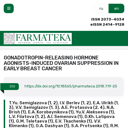
ru
en
ISSN 2073–4034
eISSN 2414–9128
GONADOTROPIN-RELEASING HORMONE
AGONISTS-INDUCED OVARIAN SUPPRESSION IN
EARLY BREAST CANCER
https://dx.doi.org/10.18565/pharmateca.2018.7.19-25
DOI
T.Yu. Semiglazova (1, 2), I.V. Berlev (1, 2), E.A. Ulrikh (1,
3), V.V. Semiglazov (1, 3), A.E. Protasova (2, 4), N.A.
Brish (1), E.A. Korobeynikova (1), Yu.V. Alekseeva (1),
L.V. Filatova (1, 2), A.I. Semenova (1), D.Kh. Latipova
(1), G.M. Teletaeva (1), E.V. Tkachenko (1), V.V.
Klimenko (1), G.A. Dashyan (1), S.A. Protsenko (1), R.M.