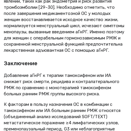
явлений, таких как рак эндометрия и риск развития
тромбоэмболии [29–30]. Необходимо отметить, что
после завершения медикаментозной ОС у молодых
женщин восстанавливается исходное качество жизни,
нормализуется менструальный цикл, исчезают симптомы
менопаузы, вызванные введением аГнРГ. Именно поэтому
для женщин с операбельным гормонозависимым РМЖ и
сохраненной менструальной функцией предпочтительна
лекарственная адъювантная ОС с помощью аГнРГ.
Заключение
Добавление аГнРГ к терапии тамоксифеном или ИА
снижает риск смерти, рецидива и контралатерального
РМЖ по сравнению с монотерапией тамоксифеном
больных ранним РМЖ группы высокого риска.
К факторам в пользу назначения ОС в комбинации с
тамоксифеном или ИА больным ранним РМЖ относятся
(объединенный анализ исследований SOFT/TEXT)
метастатическое поражение ≥4 лимфатических узлов,
пременопаузальный период, G3 или неблагоприятные