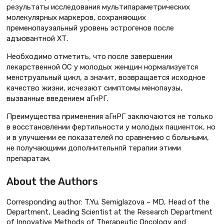
результаты исследования мультипараметрических
молекулярных маркеров, сохраняющих
пременопаузальный уровень эстрогенов после
адъювантной ХТ.
Необходимо отметить, что после завершении
лекарственной ОС у молодых женщин нормализуется
менструальный цикл, а значит, возвращается исходное
качество жизни, исчезают симптомы менопаузы,
вызванные введением аГнРГ.
Преимущества применения аГнРГ заключаются не только
в восстановлении фертильности у молодых пациенток, но
и в улучшении ее показателей по сравнению с больными,
не получающими дополнительнпй терапии этими
препаратам.
About the Authors
Corresponding author: T.Yu. Semiglazova – MD, Head of the
Department, Leading Scientist at the Research Department
of Innovative Methods of Therapeutic Oncology and