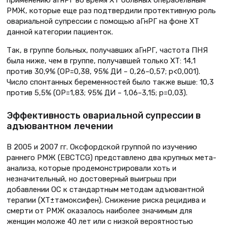
применению аГнРГ во время ХТ больных операбельным
РМЖ, которые еще раз подтвердили протективную роль
овариальной супрессии с помощью аГнРГ на фоне ХТ
данной категории пациенток.
Так, в группе больных, получавших аГнРГ, частота ПНЯ
была ниже, чем в группе, получавшей только ХТ: 14,1
против 30,9% (OР=0,38, 95% ДИ – 0,26–0,57; p<0,001).
Число спонтанных беременностей было также выше: 10,3
против 5,5% (ОР=1,83; 95% ДИ – 1,06–3,15; p=0,03).
Эффективность овариальной супрессии в
адъювантном лечении
В 2005 и 2007 гг. Оксфордской группой по изучению
раннего РМЖ (EBCTCG) представлено два крупных мета-
анализа, которые продемонстрировали хоть и
незначительный, но достоверный выигрыш при
добавлении ОС к стандартным методам адъювантной
терапии (ХТ±тамоксифен). Снижение риска рецидива и
смерти от РМЖ оказалось наиболее значимым для
женщин моложе 40 лет или с низкой вероятностью