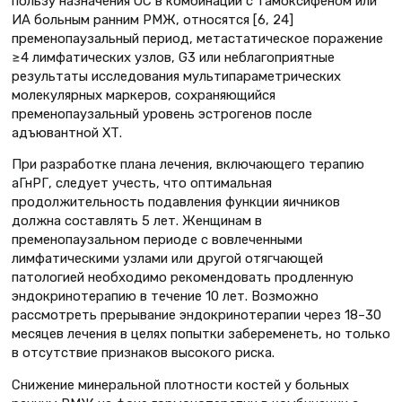
пользу назначения ОС в комбинации с тамоксифеном или
ИА больным ранним РМЖ, относятся [6, 24]
пременопаузальный период, метастатическое поражение
≥4 лимфатических узлов, G3 или неблагоприятные
результаты исследования мультипараметрических
молекулярных маркеров, сохраняющийся
пременопаузальный уровень эстрогенов после
адъювантной ХТ.
При разработке плана лечения, включающего терапию
аГнРГ, следует учесть, что оптимальная
продолжительность подавления функции яичников
должна составлять 5 лет. Женщинам в
пременопаузальном периоде с вовлеченными
лимфатическими узлами или другой отягчающей
патологией необходимо рекомендовать продленную
эндокринотерапию в течение 10 лет. Возможно
рассмотреть прерывание эндокринотерапии через 18–30
месяцев лечения в целях попытки забеременеть, но только
в отсутствие признаков высокого риска.
Снижение минеральной плотности костей у больных