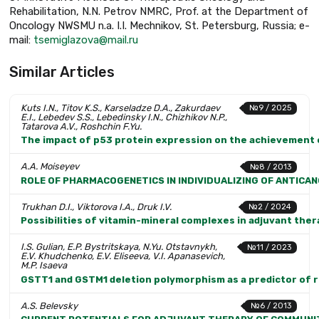
Rehabilitation, N.N. Petrov NMRC, Prof. at the Department of
Oncology NWSMU n.a. I.I. Mechnikov, St. Petersburg, Russia; e-
mail:
tsemiglazova@mail.ru
Similar Articles
Kuts I.N., Titov K.S., Karseladze D.A., Zakurdaev
№9 / 2025
E.I., Lebedev S.S., Lebedinsky I.N., Chizhikov N.P.,
Tatarova A.V., Roshchin F.Yu.
The impact of p53 protein expression on the achievement o
A.A. Moiseyev
№8 / 2013
ROLE OF PHARMACOGENETICS IN INDIVIDUALIZING OF ANTIC
Trukhan D.I., Viktorova I.A., Druk I.V.
№2 / 2024
Possibilities of vitamin-mineral complexes in adjuvant ther
I.S. Gulian, E.P. Bystritskaya, N.Yu. Otstavnykh,
№11 / 2023
E.V. Khudchenko, E.V. Eliseeva, V.I. Apanasevich,
M.P. Isaeva
GSTT1 and GSTM1 deletion polymorphism as a predictor of 
A.S. Belevsky
№6 / 2013