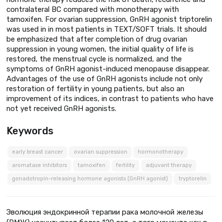
contralateral BC compared with monotherapy with
tamoxifen. For ovarian suppression, GnRH agonist triptorelin
was used in in most patients in TEXT/SOFT trials. It should
be emphasized that after completion of drug ovarian
suppression in young women, the initial quality of life is
restored, the menstrual cycle is normalized, and the
symptoms of GnRH agonist-induced menopause disappear.
Advantages of the use of GnRH agonists include not only
restoration of fertility in young patients, but also an
improvement of its indices, in contrast to patients who have
not yet received GnRH agonists.
Keywords
early breast cancer
ovarian suppression
hormonotherapy
aromatase inhibitors
tamoxifen
fertility
adjuvant therapy
gonadotropin-releasing hormone agonists (GnRH agonist)
tryptorelin
Эволюция эндокринной терапии рака молочной железы