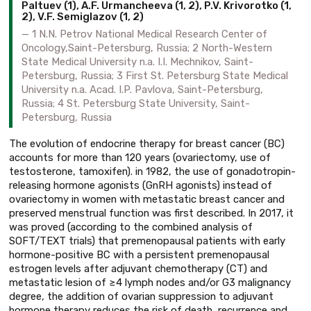
Paltuev (1), A.F. Urmancheeva (1, 2), P.V. Krivorotko (1,
2), V.F. Semiglazov (1, 2)
1 N.N. Petrov National Medical Research Center of
Oncology,Saint-Petersburg, Russia; 2 North-Western
State Medical University n.a. I.I. Mechnikov, Saint-
Petersburg, Russia; 3 First St. Petersburg State Medical
University n.a. Acad. I.P. Pavlova, Saint-Petersburg,
Russia; 4 St. Petersburg State University, Saint-
Petersburg, Russia
The evolution of endocrine therapy for breast cancer (BC)
accounts for more than 120 years (ovariectomy, use of
testosterone, tamoxifen). in 1982, the use of gonadotropin-
releasing hormone agonists (GnRH agonists) instead of
ovariectomy in women with metastatic breast cancer and
preserved menstrual function was first described. In 2017, it
was proved (according to the combined analysis of
SOFT/TEXT trials) that premenopausal patients with early
hormone-positive BC with a persistent premenopausal
estrogen levels after adjuvant chemotherapy (CT) and
metastatic lesion of ≥4 lymph nodes and/or G3 malignancy
degree, the addition of ovarian suppression to adjuvant
hormone therapy reduces the risk of death, recurrence and