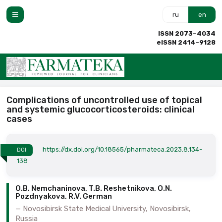
ru
en
ISSN 2073–4034
eISSN 2414–9128
Complications of uncontrolled use of topical
and systemic glucocorticosteroids: clinical
cases
https://dx.doi.org/10.18565/pharmateca.2023.8.134-
DOI
138
O.B. Nemchaninova, T.B. Reshetnikova, O.N.
Pozdnyakova, R.V. German
Novosibirsk State Medical University, Novosibirsk,
Russia