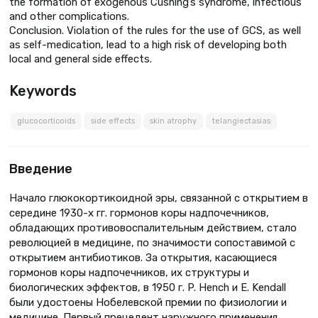
the formation of exogenous Cushing’s syndrome, infectious
and other complications.
Conclusion. Violation of the rules for the use of GCS, as well
as self-medication, lead to a high risk of developing both
local and general side effects.
Keywords
glucocorticoids
side effects
skin atrophy
telangiectasias
Введение
Начало глюкокортикоидной эры, связанной с открытием в
середине 1930-х гг. гормонов коры надпочечников,
обладающих противовоспалительным действием, стало
революцией в медицине, по значимости сопоставимой с
открытием антибиотиков. За открытия, касающиеся
гормонов коры надпочечников, их структуры и
биологических эффектов, в 1950 г. P. Hench и E. Kendall
были удостоены Нобелевской премии по физиологии и
медицине. Первый прецедент наружного применения