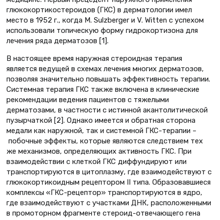
глюкокортикостероидов (ГКС) в дерматологии имел
место в 1952 г., когда M. Sulzberger и V. Witten с успехом
использовали топическую форму гидрокортизона для
лечения ряда дерматозов [1].
В настоящее время наружная стероидная терапия
является ведущей в схемах лечения многих дерматозов,
позволяя значительно повышать эффективность терапии.
Системная терапия ГКС также включена в клинические
рекомендации ведения пациентов с тяжелыми
дерматозами, в частности с истинной акантолитической
пузырчаткой [2]. Однако имеется и обратная сторона
медали как наружной, так и системной ГКС-терапии –
побочные эффекты, которые являются следствием тех
же механизмов, определяющих активность ГКС. При
взаимодействии с клеткой ГКС диффундируют или
транспортируются в цитоплазму, где взаимодействуют с
глюкокортикоидным рецептором II типа. Образовавшиеся
комплексы «ГКС-рецептор» транспортируются в ядро,
где взаимодействуют с участками ДНК, расположенными
в промоторном фрагменте стероид-отвечающего гена