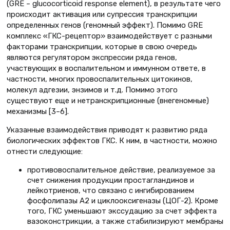
(GRE – glucocorticoid response element), в результате чего
происходит активация или супрессия транскрипции
определенных генов (геномный эффект). Помимо GRE
комплекс «ГКС-рецептор» взаимодействует с разными
факторами транскрипции, которые в свою очередь
являются регулятором экспрессии ряда генов,
участвующих в воспалительном и иммунном ответе, в
частности, многих провоспалительных цитокинов,
молекул адгезии, энзимов и т.д. Помимо этого
существуют еще и нетранскрипционные (внегеномные)
механизмы [3–6].
Указанные взаимодействия приводят к развитию ряда
биологических эффектов ГКС. К ним, в частности, можно
отнести следующие:
противовоспалительное действие, реализуемое за
счет снижения продукции простагландинов и
лейкотриенов, что связано с ингибированием
фосфолипазы А2 и циклооксигеназы (ЦОГ-2). Кроме
того, ГКС уменьшают экссудацию за счет эффекта
вазоконстрикции, а также стабилизируют мембраны