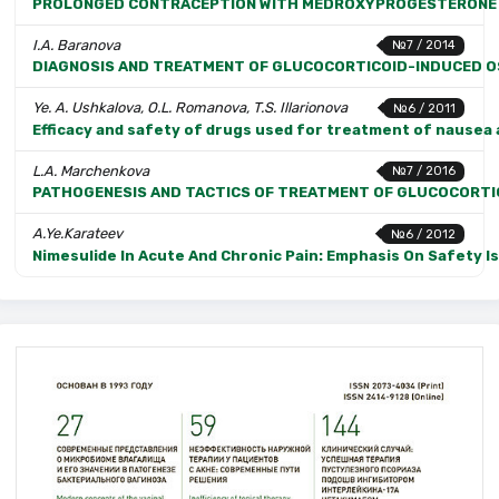
PROLONGED CONTRACEPTION WITH MEDROXYPROGESTERONE IN
I.A. Baranova
№7 / 2014
DIAGNOSIS AND TREATMENT OF GLUCOCORTICOID-INDUCED 
Ye. A. Ushkalova, O.L. Romanova, T.S. Illarionova
№6 / 2011
Efficacy and safety of drugs used for treatment of nausea
L.A. Marchenkova
№7 / 2016
PATHOGENESIS AND TACTICS OF TREATMENT OF GLUCOCORTI
A.Ye.Karateev
№6 / 2012
Nimesulide In Acute And Chronic Pain: Emphasis On Safety I