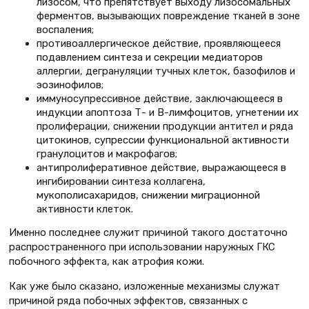
лизосом, что препятствует выходу лизосомальных
ферментов, вызывающих повреждение тканей в зоне
воспаления;
противоаллергическое действие, проявляющееся
подавлением синтеза и секреции медиаторов
аллергии, дегрануляции тучных клеток, базофилов и
эозинофилов;
иммуносупрессивное действие, заключающееся в
индукции апоптоза Т- и В-лимфоцитов, угнетении их
пролиферации, снижении продукции антител и ряда
цитокинов, супрессии функциональной активности
гранулоцитов и макрофагов;
антипролиферативное действие, выражающееся в
ингибировании синтеза коллагена,
мукополисахаридов, снижении миграционной
активности клеток.
Именно последнее служит причиной такого достаточно
распространенного при использовании наружных ГКС
побочного эффекта, как атрофия кожи.
Как уже было сказано, изложенные механизмы служат
причиной ряда побочных эффектов, связанных с