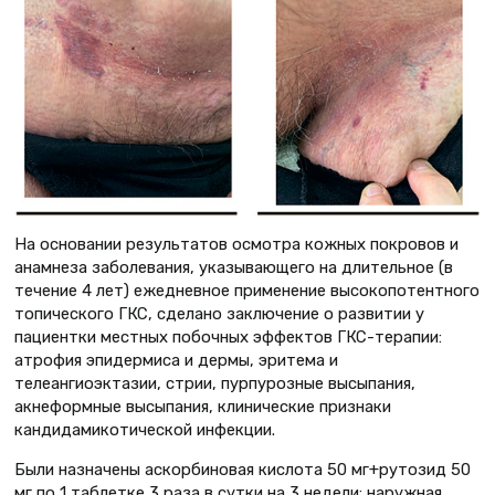
На основании результатов осмотра кожных покровов и
анамнеза заболевания, указывающего на длительное (в
течение 4 лет) ежедневное применение высокопотентного
топического ГКС, сделано заключение о развитии у
пациентки местных побочных эффектов ГКС-терапии:
атрофия эпидермиса и дермы, эритема и
телеангиоэктазии, стрии, пурпурозные высыпания,
акнеформные высыпания, клинические признаки
кандидамикотической инфекции.
Были назначены аскорбиновая кислота 50 мг+рутозид 50
мг по 1 таблетке 3 раза в сутки на 3 недели; наружная