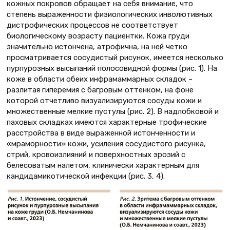
кожных покровов обращает на себя внимание, что
степень выраженности физиологических инволютивных
дистрофических процессов не соответствует
биологическому возрасту пациентки. Кожа груди
значительно истончена, атрофична, на ней четко
просматривается сосудистый рисунок, имеется несколько
пурпурозных высыпаний полосовидной формы (рис. 1). На
коже в области обеих инфрамаммарных складок –
разлитая гиперемия с багровым оттенком, на фоне
которой отчетливо визуализируются сосуды кожи и
множественные мелкие пустулы (рис. 2). В надлобковой и
паховых складках имеются характерные трофические
расстройства в виде выраженной истонченности и
«мраморности» кожи, усиления сосудистого рисунка,
стрий, кровоизлияний и поверхностных эрозий с
белесоватым налетом, клинически характерным для
кандидамикотической инфекции (рис. 3, 4).