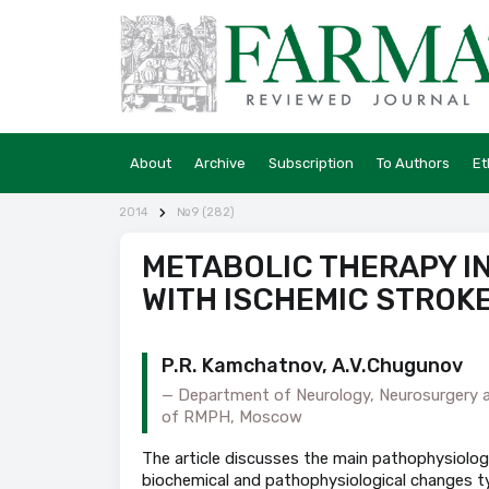
About
Archive
Subscription
To Authors
Et
2014
№9 (282)
METABOLIC THERAPY I
WITH ISCHEMIC STROK
P.R. Kamchatnov, A.V.Chugunov
Department of Neurology, Neurosurgery an
of RMPH, Moscow
The article discusses the main pathophysiolog
biochemical and pathophysiological changes ty