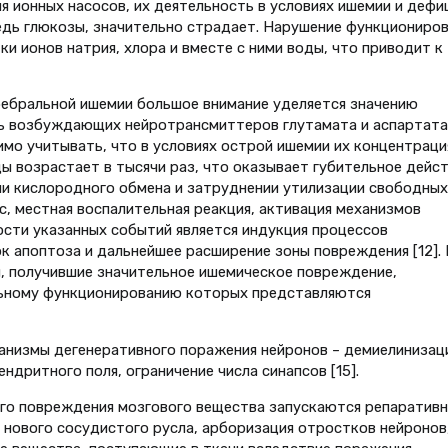
 ионных насосов, их деятельность в условиях ишемии и дефи
едь глюкозы, значительно страдает. Нарушение функциониров
ки ионов натрия, хлора и вместе с ними воды, что приводит к
ребральной ишемии большое внимание уделяется значению
ь возбуждающих нейротрансмиттеров глутамата и аспартата
мо учитывать, что в условиях острой ишемии их концентраци
ы возрастает в тысячи раз, что оказывает губительное дейс
ии кислородного обмена и затруднении утилизации свободных
, местная воспалительная реакция, активация механизмов
ности указанных событий является индукция процессов
к апоптоза и дальнейшее расширение зоны повреждения [12].
, получившие значительное ишемическое повреждение,
льному функционированию которых представляются
низмы дегенеративного поражения нейронов – демиелинизаци
дритного поля, ограничение числа синапсов [15].
ого повреждения мозгового вещества запускаются репаративн
нового сосудистого русла, арборизация отростков нейронов