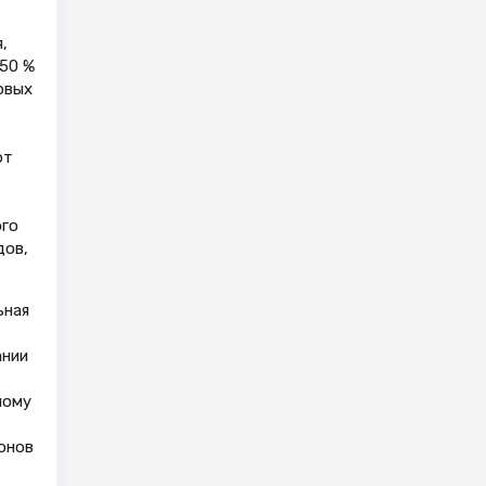
,
50 %
рвых
от
ого
дов,
ьная
ании
ному
онов