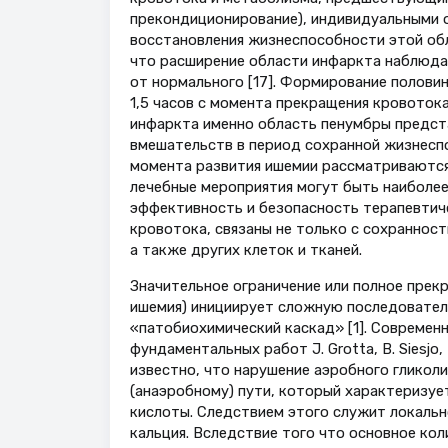
прекондиционирование), индивидуальными о
восстановления жизнеспособности этой обл
что расширение области инфаркта наблюдае
от нормального [17]. Формирование полови
1,5 часов с момента прекращения кровотока,
инфаркта именно область пенумбры предст
вмешательств в период сохранной жизнеспо
момента развития ишемии рассматриваются 
лечебные мероприятия могут быть наиболе
эффективность и безопасность терапевтиче
кровотока, связаны не только с сохранност
а также других клеток и тканей.
Значительное ограничение или полное прек
ишемия) инициирует сложную последовател
«патобиохимический каскад» [1]. Современн
фундаментальных работ J. Grotta, B. Siesjo
известно, что нарушение аэробного гликол
(анаэробному) пути, который характеризуе
кислоты. Следствием этого служит локальн
кальция. Вследствие того что основное кол