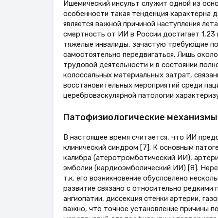
Ишемический инсульт служит одной из осно
особенности такая тенденция характерна д
является важной причиной наступления лет
смертность от ИИ в России достигает 1,23 
тяжелые инвалиды, зачастую требующие пос
самостоятельно передвигаться. Лишь около
трудовой деятельности и в состоянии полн
колоссальных материальных затрат, связан
восстановительных мероприятий среди паци
цереброваскулярной патологии характеризу
Патофизиологические механизмы 
В настоящее время считается, что ИИ пред
клинический синдром [7]. К основным пато
калибра (атеротромботический ИИ), артери
эмболии (кардиоэмболический ИИ) [8]. Нер
т.к. его возникновение обусловлено нескол
развитие связано с относительно редкими 
ангиопатии, диссекция стенки артерии, газо
важно, что точное установление причины п