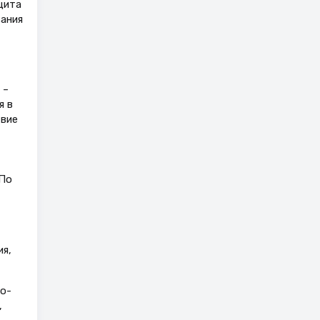
цита
ания
 –
я в
твие
 По
я,
о-
,