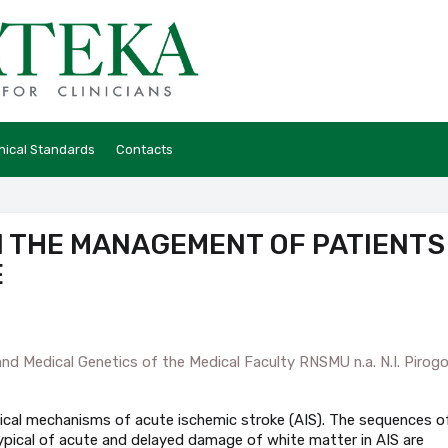
hical Standards
Contacts
N THE MANAGEMENT OF PATIENTS
E
d Medical Genetics of the Medical Faculty RNSMU n.a. N.I. Pirog
ical mechanisms of acute ischemic stroke (AIS). The sequences o
pical of acute and delayed damage of white matter in AIS are