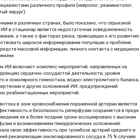
циалистами различного профиля (невролог, реаниматолог,
тый хирург).
ными в различных странах, было показано, что серьезной
 ИИ в стационар является недостаточная осведомленность
вания, а также о факторах риска, приводящих к его развитию 
ствовать широкое информирование популяции о проблеме
средств массовой информации, личного контакта с медицинск
жизни.
ым ИИ включают комплекс мероприятий, направленных на
ррекцию сердечно-сосудистой деятельности, уровня
го и осмолярного гомеостаза, водно-электролитного баланса
пертензии и других осложнений ИИ, предупреждений
них реабилитационных мероприятий.
отока в зоне кровоснабжения пораженной артерии является
фективность и безопасность реперфузии сохраняется в преде
оведение ее в более поздние сроки ассоциировано с высоким
узии и возникновением геморрагических осложнений.
зала свою эффективность при тромбозе артерий среднего и
анней реканализации окклюзированного сосуда в 75 % случаев