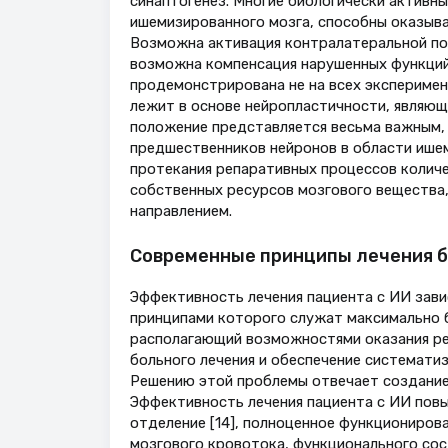
синаптогенез. Многие биологически активн
ишемизированного мозга, способны оказыв
Возможна активация контралатеральной по
возможна компенсация нарушенных функций
продемонстрирована не на всех эксперимен
лежит в основе нейропластичности, являющ
положение представляется весьма важным, 
предшественников нейронов в области ишем
протекания репаративных процессов количес
собственных ресурсов мозгового вещества,
направлением.
Современные принципы лечения б
Эффективность лечения пациента с ИИ зави
принципами которого служат максимально б
располагающий возможностями оказания ре
больного лечения и обеспечение системати
Решению этой проблемы отвечает создание 
Эффективность лечения пациента с ИИ повы
отделение [14], полноценное функциониров
мозгового кровотока, функционального сос