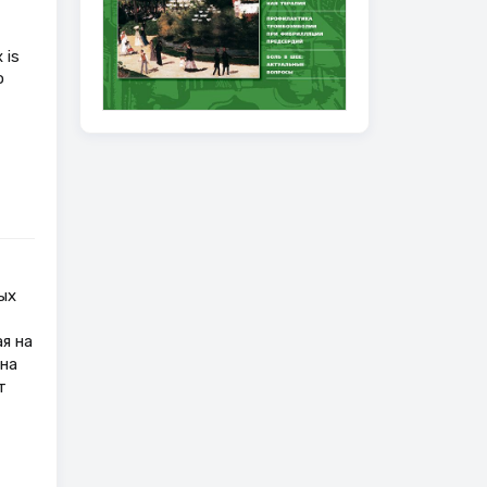
 is
o
ых
я на
 на
т