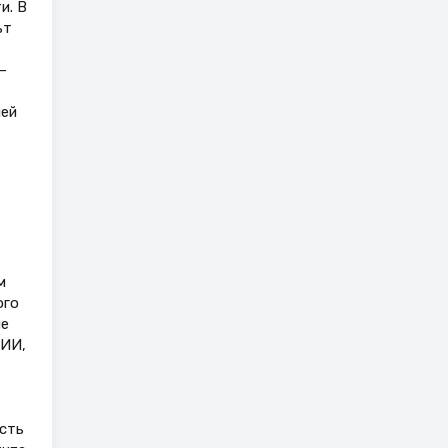
и. В
ьт
–
ней
м
ого
ые
 ИИ,
сть