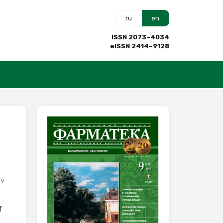
ru
en
ISSN 2073–4034
eISSN 2414–9128
ov
f