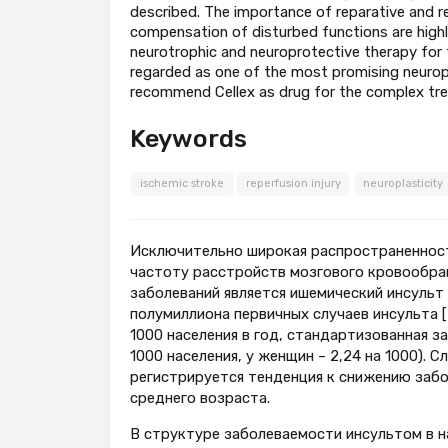
described. The importance of reparative and r
compensation of disturbed functions are high
neurotrophic and neuroprotective therapy for t
regarded as one of the most promising neuropr
recommend Cellex as drug for the complex tre
Keywords
ischemic stroke
reperfusion injury
neuroplasticity
Исключительно широкая распространеннос
частоту расстройств мозгового кровообра
заболеваний является ишемический инсульт
полумиллиона первичных случаев инсульта [
1000 населения в год, стандартизованная за
1000 населения, у женщин – 2,24 на 1000). 
регистрируется тенденция к снижению забо
среднего возраста.
В структуре заболеваемости инсультом в 