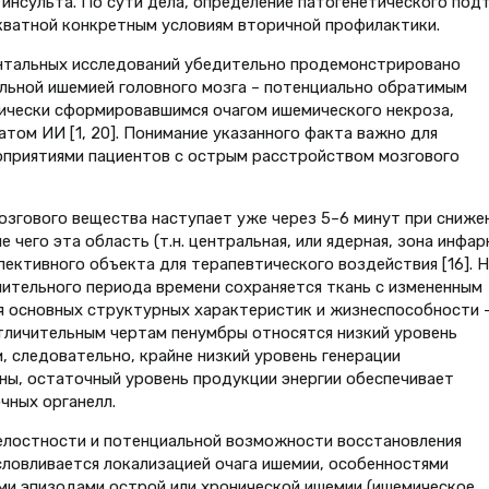
инсульта. По сути дела, определение патогенетического под
кватной конкретным условиям вторичной профилактики.
нтальных исследований убедительно продемонстрировано
ьной ишемией головного мозга – потенциально обратимым
гически сформировавшимся очагом ишемического некроза,
том ИИ [1, 20]. Понимание указанного факта важно для
приятиями пациентов с острым расстройством мозгового
згового вещества наступает уже через 5–6 минут при сниже
е чего эта область (т.н. центральная, или ядерная, зона инфар
ективного объекта для терапевтического воздействия [16]. Н
ительного периода времени сохраняется ткань с измененным
я основных структурных характеристик и жизнеспособности 
отличительным чертам пенумбры относятся низкий уровень
, следовательно, крайне низкий уровень генерации
роны, остаточный уровень продукции энергии обеспечивает
чных органелл.
лостности и потенциальной возможности восстановления
ловливается локализацией очага ишемии, особенностями
и эпизодами острой или хронической ишемии (ишемическое