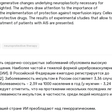
egenerative changes underlying neuroplasticity necessary for
lighted. The authors draw attention to the importance of
he implementation of protection against reperfusion injury. Cellex
otective drugs. The results of experimental studies that allow t
atment of patients with AIS are presented.
neuroprotective therapy
ть сердечно-сосудистых заболеваний обусловила высокую
щения. Наиболее частой и тяжелой формой цереброваскулярн
 (ИИ). В Российской Федерации ежегодно регистрируется до
2]. Заболеваемость инсультом в России составляет 3,36 случа
болеваемость – 2,39 на 1000 населения в год (у мужчин – 3,24
Следует отметить, что на протяжении нескольких последних ле
леваемости инсультом, в частности, среди людей молодого и
нашей стране ИИ преобладают над геморрагическими.