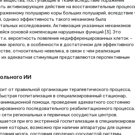
ые вещества, поступающие в ткани вследствие поражения
ать активизирующее действие на восстановительные процесс
раженному полушарию коры больших полушарий, вследствие 
, однако эффективность такого механизма была
тальных исследованиях. Активизация указанных механизмов
ейся основой компенсации нарушенных функций [3]. Это
т.к. вероятность появления недифференцированных клеток –
ии зрелого, в особенности в достаточном для эффективного
тве, относительно невелика, в связи с чем реализация
 их адекватная стимуляция представляются перспективным
ольного ИИ
сит от правильной организации терапевтического процесса,
ыстрая госпитализация в специализированный стационар,
анимационной помощи, проведение адекватного состоянию
зированного последовательного реабилитационного процесса.
сети региональных и первичных сосудистых центров.
шается при его экстренной госпитализации в специализирова
ание которых, возможно при наличии аппаратуры для оценки
тояния мозга, состояния сердечно-сосудистой системы.