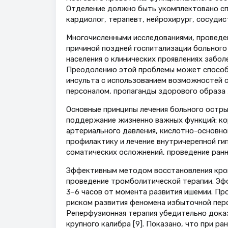
Отделение должно быть укомплектовано спе
кардиолог, терапевт, нейрохирург, сосудис
Многочисленными исследованиями, проведен
причиной поздней госпитализации больного
населения о клинических проявлениях заболе
Преодолению этой проблемы может способ
инсульта с использованием возможностей 
персоналом, пропаганды здорового образа 
Основные принципы лечения больного остр
поддержание жизненно важных функций: ко
артериального давления, кислотно-ocновно
профилактику и лечение внутричерепной ги
соматических осложнений, проведение ран
Эффективным методом восстановления кров
проведение тромболитической терапии. Эф
3–6 часов от момента развития ишемии. Пр
риском развития феномена избыточной перф
Реперфузионная терапия убедительно дока
крупного калибра [9]. Показано, что при р