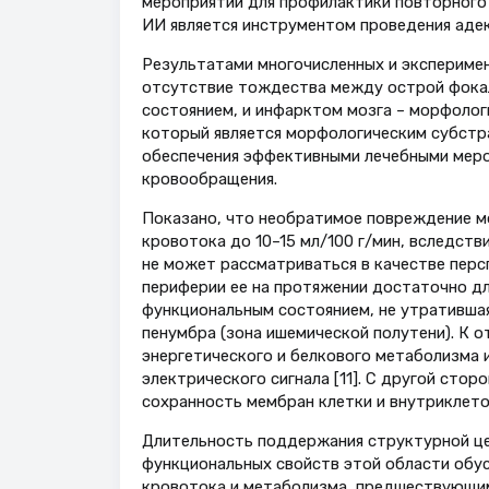
мероприятий для профилактики повторного 
ИИ является инструментом проведения аде
Результатами многочисленных и экспериме
отсутствие тождества между острой фокал
состоянием, и инфарктом мозга – морфоло
который является морфологическим субстра
обеспечения эффективными лечебными меро
кровообращения.
Показано, что необратимое повреждение мо
кровотока до 10–15 мл/100 г/мин, вследстви
не может рассматриваться в качестве персп
периферии ее на протяжении достаточно дл
функциональным состоянием, не утративша
пенумбра (зона ишемической полутени). К 
энергетического и белкового метаболизма и
электрического сигнала [11]. С другой сто
сохранность мембран клетки и внутриклето
Длительность поддержания структурной це
функциональных свойств этой области обус
кровотока и метаболизма, предшествующим