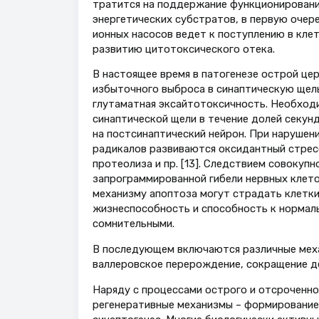
тратится на поддержание функционирования
энергетических субстратов, в первую очер
ионных насосов ведет к поступлению в клет
развитию цитотоксического отека.
В настоящее время в патогенезе острой це
избыточного выброса в синаптическую щел
глутаматная эксайтотоксичность. Необходи
синаптической щели в течение долей секунд
на постсинаптический нейрон. При нарушен
радикалов развиваются оксидантный стресс
протеолиза и пр. [13]. Следствием совокуп
запрограммированной гибели нервных клето
механизму апоптоза могут страдать клетки
жизнеспособность и способность к норма
сомнительными.
В последующем включаются различные меха
валлеровское перерождение, сокращение ден
Наряду с процессами острого и отсроченн
регенеративные механизмы – формирование 