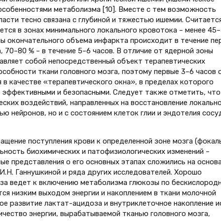
собенностями метаболизма [10]. Вместе с тем возможность
асти тесно связана с глубиной и тяжестью ишемии. Считается
тся в зонах минимального локального кровотока – менее 45–
ны окончательного объема инфаркта происходит в течение пе
 70–80 % – в течение 5–6 часов. В отличие от ядерной зоны
авляет собой непосредственный объект терапевтических
собности ткани головного мозга, поэтому первые 3–6 часов 
в качестве «терапевтического окна», в пределах которого
е эффективными и безопасными. Следует также отметить, что
ских воздействий, направленных на восстановление локальн
ью нейронов, но и с состоянием клеток глии и эндотелия сосу
ращение поступления крови к определенной зоне мозга (фокал
ьность биохимических и патофизиологических изменений –
ые представления о его основных этапах сложились на основ
, И.Н. Ганнушкиной и ряда других исследователей. Хорошо
иза ведет к включению метаболизма глюкозы по бескислород
тся низким выходом энергии и накоплением в ткани молочной
ое развитие лактат-ацидоза и внутриклеточное накопление и
ичество энергии, вырабатываемой тканью головного мозга,