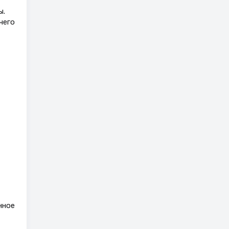
ы.
чего
нное