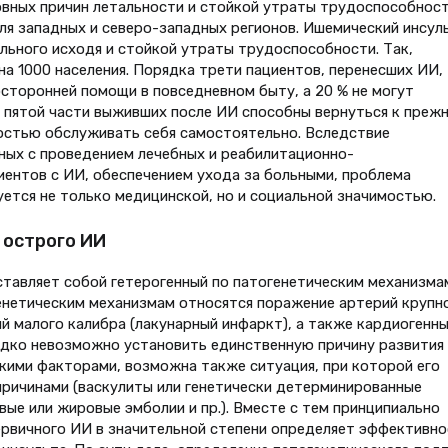
вных причин летальности и стойкой утраты трудоспособност
ля западных и северо-западных регионов. Ишемический инсул
ального исходя и стойкой утраты трудоспособности. Так,
на 1000 населения. Порядка трети пациентов, перенесших ИИ, 
торонней помощи в повседневном быту, а 20 % не могут
 пятой части выживших после ИИ способны вернуться к преж
остью обслуживать себя самостоятельно. Вследствие
ных с проведением лечебных и реабилитационно-
ентов с ИИ, обеспечением ухода за больными, проблема
ется не только медицинской, но и социальной значимостью.
острого ИИ
ставляет собой гетерогенный по патогенетическим механизма
генетическим механизмам относятся поражение артерий крупн
й малого калибра (лакунарный инфаркт), а также кардиогенн
едко невозможно установить единственную причину развития
ькими факторами, возможна также ситуация, при которой его
причинами (васкулиты или генетически детерминированные
вые или жировые эмболии и пр.). Вместе с тем принципиально
ервичного ИИ в значительной степени определяет эффективно