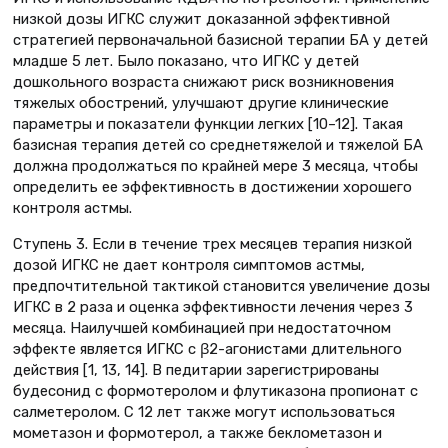
низкой дозы ИГКС служит доказанной эффективной
стратегией первоначальной базисной терапии БА у детей
младше 5 лет. Было показано, что ИГКС у детей
дошкольного возраста снижают риск возникновения
тяжелых обострений, улучшают другие клинические
параметры и показатели функции легких [10–12]. Такая
базисная терапия детей со среднетяжелой и тяжелой БА
должна продолжаться по крайней мере 3 месяца, чтобы
определить ее эффективность в достижении хорошего
контроля астмы.
Ступень 3. Если в течение трех месяцев терапия низкой
дозой ИГКС не дает контроля симптомов астмы,
предпочтительной тактикой становится увеличение дозы
ИГКС в 2 раза и оценка эффективности лечения через 3
месяца. Наилучшей комбинацией при недостаточном
эффекте является ИГКС с β2-агонистами длительного
действия [1, 13, 14]. В педитарии зарегистрированы
будесонид с формотеролом и флутиказона пропионат с
салметеролом. С 12 лет также могут использоваться
мометазон и формотерол, а также беклометазон и