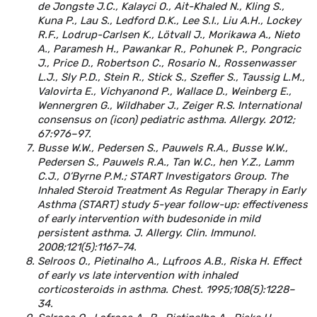
de Jongste J.C., Kalayci O., Ait-Khaled N., Kling S.,
Kuna P., Lau S., Ledford D.K., Lee S.I., Liu A.H., Lockey
R.F., Lodrup-Carlsen K., Lötvall J., Morikawa A., Nieto
A., Paramesh H., Pawankar R., Pohunek P., Pongracic
J., Price D., Robertson C., Rosario N., Rossenwasser
L.J., Sly P.D., Stein R., Stick S., Szefler S., Taussig L.M.,
Valovirta E., Vichyanond P., Wallace D., Weinberg E.,
Wennergren G., Wildhaber J., Zeiger R.S. International
consensus on (icon) pediatric asthma. Allergy. 2012;
67:976–97.
Busse W.W., Pedersen S., Pauwels R.A., Busse W.W.,
Pedersen S., Pauwels R.A., Tan W.C., hen Y.Z., Lamm
C.J., O’Byrne P.M.; START Investigators Group. The
Inhaled Steroid Treatment As Regular Therapy in Early
Asthma (START) study 5-year follow-up: effectiveness
of early intervention with budesonide in mild
persistent asthma. J. Allergy. Clin. Immunol.
2008;121(5):1167–74.
Selroos O., Pietinalho A., Lцfroos A.B., Riska H. Effect
of early vs late intervention with inhaled
corticosteroids in asthma. Chest. 1995;108(5):1228–
34.