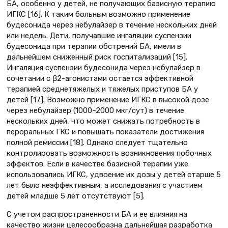
БА, особенно у детей, не получающих базисную терапию
ИГКС [16]. К таким больным возможно применение
будесонида через небулайзер в течение нескольких дней
или недель. Дети, получавшие ингаляции суспензии
будесонида при терапии обстрений БА, имели в
дальнейшем сниженный риск госпитализаций [15].
Ингаляция суспензии будесонида через небулайзер в
сочетании с β2-агонистами остается эффективной
терапией среднетяжелых и тяжелых приступов БА у
детей [17]. Возможно применение ИГКС в высокой дозе
через небулайзер (1000–2000 мкг/сут) в течение
нескольких дней, что может снижать потребность в
пероральных ГКС и повышать показатели достижения
полной ремиссии [18]. Однако следует тщательно
контролировать возможность возникновения побочных
эффектов. Если в качестве базисной терапии уже
использовались ИГКС, удвоение их дозы у детей старше 5
лет было неэффективным, а исследования с участием
детей младше 5 лет отсутствуют [5].
С учетом распространенности БА и ее влияния на
качество жизни целесообразна дальнейшая разработка