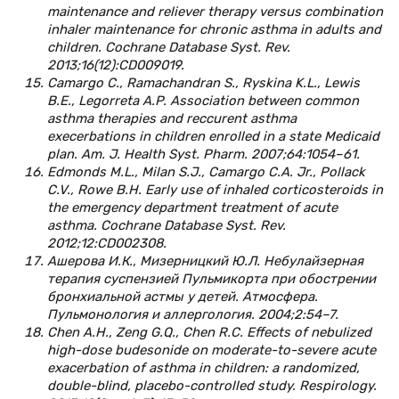
maintenance and reliever therapy versus combination
inhaler maintenance for chronic asthma in adults and
children. Cochrane Database Syst. Rev.
2013;16(12):CD009019.
Camargo C., Ramachandran S., Ryskina K.L., Lewis
B.E., Legorreta A.P. Association between common
asthma therapies and reccurent asthma
execerbations in children enrolled in a state Medicaid
plan. Am. J. Health Syst. Pharm. 2007;64:1054–61.
Edmonds M.L., Milan S.J., Camargo C.A. Jr., Pollack
C.V., Rowe B.H. Early use of inhaled corticosteroids in
the emergency department treatment of acute
asthma. Cochrane Database Syst. Rev.
2012;12:CD002308.
Ашерова И.К., Мизерницкий Ю.Л. Небулайзерная
терапия суспензией Пульмикорта при обострении
бронхиальной астмы у детей. Атмосфера.
Пульмонология и аллергология. 2004;2:54–7.
Chen A.H., Zeng G.Q., Chen R.C. Effects of nebulized
high-dose budesonide on moderate-to-severe acute
exacerbation of asthma in children: a randomized,
double-blind, placebo-controlled study. Respirology.