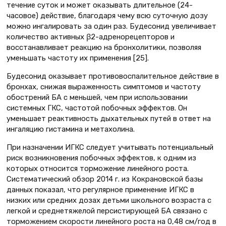
течение суток и может оказывать длительное (24-
часовое) действие, благодаря чему всю суточную дозу
можно ингалировать за один раз. Будесонид увеличивает
количество активных β2-адренорецепторов и
восстанавливает реакцию на бронхолитики, позволяя
уменьшать частоту их применения [25].
Будесонид оказывает противовоспалительное действие в
бронхах, снижая выраженность симптомов и частоту
обострений БА с меньшей, чем при использовании
системных ГКС, частотой побочных эффектов. Он
уменьшает реактивность дыхательных путей в ответ на
ингаляцию гистамина и метахолина.
При назначении ИГКС следует учитывать потенциальный
риск возникновения побочных эффектов, к одним из
которых относится торможение линейного роста.
Систематический обзор 2014 г. из Кокрановской базы
данных показал, что регулярное применение ИГКС в
низких или средних дозах детьми школьного возраста с
легкой и среднетяжелой персистирующей БА связано с
торможением скорости линейного роста на 0,48 см/год в