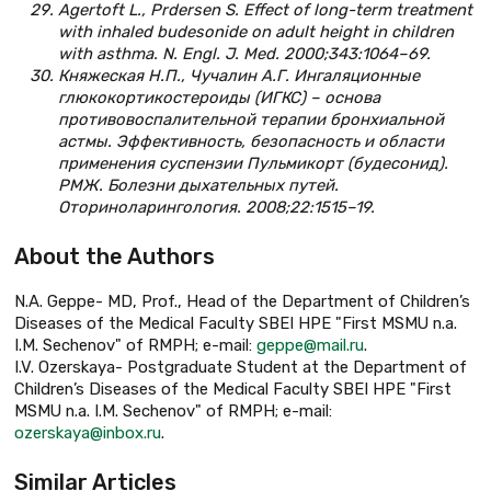
Agertoft L., Prdersen S. Effect of long-term treatment
with inhaled budesonide on adult height in children
with asthma. N. Engl. J. Med. 2000;343:1064–69.
Княжеская Н.П., Чучалин А.Г. Ингаляционные
глюкокортикостероиды (ИГКС) – основа
противовоспалительной терапии бронхиальной
астмы. Эффективность, безопасность и области
применения суспензии Пульмикорт (будесонид).
РМЖ. Болезни дыхательных путей.
Оториноларингология. 2008;22:1515–19.
About the Authors
N.A. Geppe- MD, Prof., Head of the Department of Children’s
Diseases of the Medical Faculty SBEI HPE "First MSMU n.a.
I.M. Sechenov" of RMPH; e-mail:
geppe@mail.ru
.
I.V. Ozerskaya- Postgraduate Student at the Department of
Children’s Diseases of the Medical Faculty SBEI HPE "First
MSMU n.a. I.M. Sechenov" of RMPH; e-mail:
ozerskaya@inbox.ru
.
Similar Articles