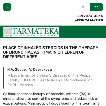
ru
en
ISSN 2073–4034
eISSN 2414–9128
PLACE OF INHALED STEROIDS IN THE THERAPY
OF BRONCHIAL ASTHMA IN CHILDREN OF
DIFFERENT AGES
N.A. Geppe, I.V. Ozerskaya
Department of Children’s Diseases of the Medical
Faculty SBEI HPE "First MSMU n.a. I.M. Sechenov" of
RMPH, Moscow
Optimal pharmacotherapy of bronchial asthma (BA) in
children allows to control the symptoms and reduce risk of
exacerbations. Main group of drugs used for the treatment