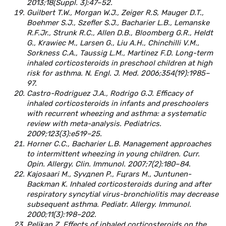
2013;18(Suppl. 3):47–52.
Guilbert T.W., Morgan W.J., Zeiger R.S, Mauger D.T.,
Boehmer S.J., Szefler S.J., Bacharier L.B., Lemanske
R.F.Jr., Strunk R.C., Allen D.B., Bloomberg G.R., Heldt
G., Krawiec M., Larsen G., Liu A.H., Chinchilli V.M.,
Sorkness C.A., Taussig L.M., Martinez F.D. Long-term
inhaled corticosteroids in preschool children at high
risk for asthma. N. Engl. J. Med. 2006;354(19):1985–
97.
Castro-Rodriguez J.A., Rodrigo G.J. Efficacy of
inhaled corticosteroids in infants and preschoolers
with recurrent wheezing and asthma: a systematic
review with meta-analysis. Pediatrics.
2009;123(3):e519–25.
Horner C.C., Bacharier L.B. Management approaches
to intermittent wheezing in young children. Curr.
Opin. Allergy. Clin. Immunol. 2007;7(2):180–84.
Kajosaari M., Syvдnen P., Fцrars M., Juntunen-
Backman K. Inhaled corticosteroids during and after
respiratory syncytial virus-bronchiolitis may decrease
subsequent asthma. Pediatr. Allergy. Immunol.
2000;11(3):198–202.
Pelikan Z. Effects of inhaled corticosteroids on the