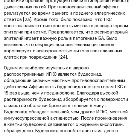
оболочки бронхов, продукцию слизи и гиперреактивность
дыхательных путей. Противовоспалительный эффект
реализуется во время раннего и позднего аллергических
ответов [23]. Кроме того, было показано, что ГКС
восстанавливают синхронность митоза в респираторном
эпителии при астме. Предполагается, что респираторный
эпителий играет важную роль в патогенезе БА. Было
выявлено, что секреция воспалительных цитокинов
коррелирует с асинхронностью митоза эпителиальных
клеток при повреждении [24].
Одним из наиболее изученных и широко
распространенных ИГКС является будесонид,
обладающий сильным местным противовоспалительным
действием. Аффинность будесонида к рецепторам ГКС в
15 раз выше, чем у преднизолона. Благодаря высокой
растворимости будесонид абсорбируется с поверхности
слизистой оболочки бронхов в течение 6 минут.
Будесонид обладает меньшей, чем другие ИГКС, местной
иммуносупрессивной активностью. После проникновения
в клетки будесонид связывается с жирными кислотами,
образуя депо. Будесонид высвобождается из депо в