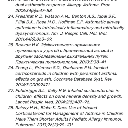
dual asthmatic response. Allergy. Asthma. Proc.
2013;34(6):e47–58.
Freishtat R.J., Watson A.M., Benton A.S., Iqbal S.F.,
Pillai D.K., Rose M.C., Hoffman E.P. Asthmatic airway
epithelium is intrinsically inflammatory and mitotically
dyssynchronous. Am. J. Respir. Cell. Mol. Biol.
2011;44(6):863–69.
Волков И.К. Эффективность применения
пульмикорта у детей с бронхиальной астмой и
другими заболеваниями дыхательных путей.
Практическая пульмонология. 2010;3:38–41.
Zhang L., Prietsch S.O., Ducharme F.M. Inhaled
corticosteroids in children with persistent asthma:
effects on growth. Cochrane Database Syst. Rev.
2014;7:CD009471.
Fuhlbrigge A.L., Kelly H.W. Inhaled corticosteroids in
children: effects on bone mineral density and growth.
Lancet Respir. Med. 2014;2(6):487–96.
Raissy H.H., Blake K. Does Use of Inhaled
Corticosteroid for Management of Asthma in Children
Make Them Shorter Adults? Pediatr. Allergy Immunol.
Pulmonol. 2013;26(2):99–101.