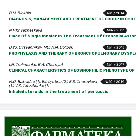
B.M. Blokhin
№1 / 2014
DIAGNOSIS, MANAGEMENT AND TREATMENT OF CROUP IN CHIL
N.P.Knyazheskaya
№4 / 2013
Place Of Single Inhaler In The Treatment Of Bronchial Ast
D.Yu. Ovsyannikov, MD, A.M. Bolibok
№4 / 2015
PROPHYLAXIS AND THERAPY OF BRONCHOPULMONARY DYSPLASI
I.N. Trofimenko, B.A. Chernyak
№4 / 2017
CLINICAL CHARACTERISTICS OF EOSINOPHILIC PHENOTYPE O
M.D. Bakradze (1), E.I. Lyutina (2), E.S. Zhuravleva
№10 / 2019
(1), V.K. Tatochenko (1)
Inhaled steroids in the treatment of pertussis