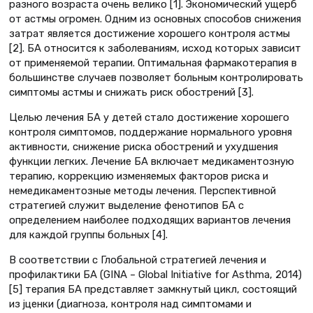
разного возраста очень велико [1]. Экономический ущерб
от астмы огромен. Одним из основных способов снижения
затрат является достижение хорошего контроля астмы
[2]. БА относится к заболеваниям, исход которых зависит
от применяемой терапии. Оптимальная фармакотерапия в
большинстве случаев позволяет больным контролировать
симптомы астмы и снижать риск обострений [3].
Целью лечения БА у детей стало достижение хорошего
контроля симптомов, поддержание нормального уровня
активности, снижение риска обострений и ухудшения
функции легких. Лечение БА включает медикаментозную
терапию, коррекцию изменяемых факторов риска и
немедикаментозные методы лечения. Перспективной
стратегией служит выделение фенотипов БА с
определением наиболее подходящих вариантов лечения
для каждой группы больных [4].
В соответствии с Глобальной стратегией лечения и
профилактики БА (GINA – Global Initiative for Asthma, 2014)
[5] терапия БА представляет замкнутый цикл, состоящий
из jценки (диагноза, контроля над симптомами и