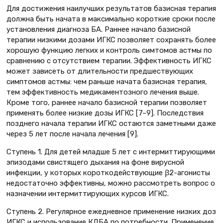
Для достижения наилучших результатов базисная терапия
должна быть начата в максимально короткие сроки после
установления диагноза БА. Раннее начало базисной
терапии низкими дозами ИГКС позволяет сохранять более
хорошую функцию легких и контроль симтомов астмы по
сравнению с отсутствием терапии. Эффективность ИГКС
может зависеть от длительности предшествующих
симптомов астмы: чем раньше начата базисная терапия,
тем эффективность медикаментозного лечения выше.
Кроме того, раннее начало базисной терапии позволяет
применять более низкие дозы ИГКС [7–9]. Последствия
позднего начала терапии ИГКС остаются заметными даже
через 5 лет после начала лечения [9].
Ступень 1. Для детей младше 5 лет с интермиттирующими
эпизодами свистящего дыхания на фоне вирусной
инфекции, у которых короткодействующие β2-агонисты
недостаточно эффективны, можно рассмотреть вопрос о
назначении интермиттирующих курсов ИГКС.
Ступень 2. Регулярное ежедневное применение низких доз
ИГКС и использование КДБА по потребности. Применение