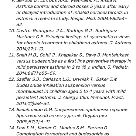
Selroos O., Lofroos A.-B., Pietinalho A., Riska H.
Asthma control and steroid doses 5 years after early
or delayed introduction of inhaled corticosteroids in
asthma: a real-life study. Respir. Med. 2004;98:254–
62.
Castro-Rodriguez J.A., Rodrigo G.J., Rodriguez-
Martinez C.E. Principal findings of systematic reviews
for chronic treatment in childhood asthma. J. Asthma.
2014;29:1–10.
Shah M.B., Gohil J., Khapekar S., Dave J. Montelukast
versus budesonide as a first line preventive therapy in
mild persistent asthma in 2 to 18 y. Indian. J. Pediatr.
2014;81(7):655–59.
Szefler S.J., Carlsson L.G., Uryniak T., Baker J.W.
Budesonide inhalation suspension versus
montelukast in children aged 2 to 4 years with mild
persistent asthma. J. Allergy. Clin. Immunol. Pract.
2013;1(1):58–64.
Балаболкин И.И. Современные проблемы терапии
бронхиальной астмы у детей. Педиатрия
2009;87(2):6–11.
Kew K.M., Karner C., Mindus S.M., Ferrara G.
Combination formoterol and budesonide as