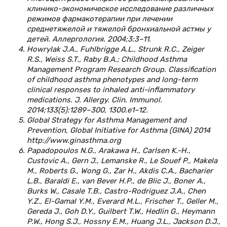
клинико-экономическое исследование различных
режимов фармакотерапии при лечении
среднетяжелой и тяжелой бронхиальной астмы у
детей. Аллергология. 2004;3:3–11.
Howrylak J.A., Fuhlbrigge A.L., Strunk R.C., Zeiger
R.S., Weiss S.T., Raby B.A.; Childhood Asthma
Management Program Research Group. Classification
of childhood asthma phenotypes and long-term
clinical responses to inhaled anti-inflammatory
medications. J. Allergy. Clin. Immunol.
2014;133(5):1289–300, 1300.e1–12.
Global Strategy for Asthma Management and
Prevention, Global Initiative for Asthma (GINA) 2014
http://www.ginasthma.org
Papadopoulos N.G., Arakawa H., Carlsen K.-H.,
Custovic A., Gern J., Lemanske R., Le Souef P., Makela
M., Roberts G., Wong G., Zar H., Akdis C.A., Bacharier
L.B., Baraldi E., van Bever H.P., de Blic J., Boner A.,
Burks W., Casale T.B., Castro-Rodriguez J.A., Chen
Y.Z., El-Gamal Y.M., Everard M.L., Frischer T., Geller M.,
Gereda J., Goh D.Y., Guilbert T.W., Hedlin G., Heymann
P.W., Hong S.J., Hossny E.M., Huang J.L., Jackson D.J.,