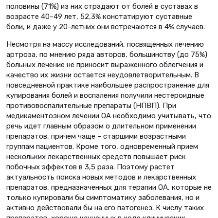
половины (71%) из них страдают от болей в суставах в
возрасте 40–49 лет, 52,3% констатируют суставные
боли, и даже у 20-летних они встречаются в 4% случаев.
Несмотря на массу исследований, посвященных лечению
артроза, по мнению ряда авторов, большинству (до 75%)
больных лечение не приносит выраженного облегчения и
качество их жизни остается неудовлетворительным. В
повседневной практике наибольшее распространение для
купирования болей и воспаления получили нестероидные
противовоспалительные препараты (НПВП). При
медикаментозном лечении ОА необходимо учитывать, что
речь идет главным образом о длительном применении
препаратов, причем чаще – старшими возрастными
группам пациентов. Кроме того, одновременный прием
нескольких лекарственных средств повышает риск
побочных эффектов в 3,5 раза. Поэтому растет
актуальность поиска новых методов и лекарственных
препаратов, предназначенных для терапии ОА, которые не
только купировали бы симптоматику заболевания, но и
активно действовали бы на его патогенез. К числу таких
препаратов, хорошо изученных в ходе клинических