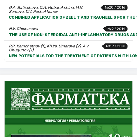
G.A. Batischeva, O.A. Mubarakshina, M.N.
№20 / 2016
Somova, D.V. Peshekhonov
COMBINED APPLICATION OF ZEEL T AND TRAUMEEL S FOR THE
N.V. Chichasova
№9 / 2014
THE USE OF NON-STEROIDAL ANTI-INFLAMMATORY DRUGS AND
P.R. Kamchatnov (1), Kh.Ya. Umarova (2), A.V.
№19 / 2015
Chugunov (1)
NEW POTENTIALS FOR THE TREATMENT OF PATIENTS WITH LOW