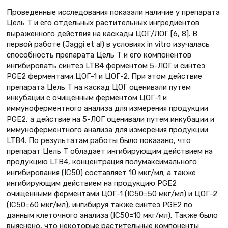
Проведенные исследования показали наличие у препарата
Цель Т и его отдельных растительных ингредиентов
выраженного действия на каскады ЦОГ/ЛОГ [6, 8]. В
первой работе (Jaggi et al) в условиях in vitro изучалась
способность препарата Цель Т и его компонентов
ингибировать синтез LTB4 ферментом 5-ЛОГ и синтез
PGE2 ферментами ЦОГ-1 и ЦОГ-2. При этом действие
препарата Цель Т на каскад ЦОГ оценивали путем
инкубации с очищенным ферментом ЦОГ-1 и
иммуноферментного анализа для измерения продукции
PGE2, а действие на 5-ЛОГ оценивали путем инкубации и
иммуноферментного анализа для измерения продукции
LTB4. По результатам работы было показано, что
препарат Цель Т обладает ингибирующим действием на
продукцию LTB4, концентрация полумаксимального
ингибирования (IC50) составляет 10 мкг/мл; а также
ингибирующим действием на продукцию PGE2
очищенными ферментами ЦОГ-1 (IC50=50 мкг/мл) и ЦОГ-2
(IC50=60 мкг/мл), ингибируя также синтез PGE2 по
данным клеточного анализа (IC50=10 мкг/мл). Также было
выяснено, что некоторые растительные компоненты