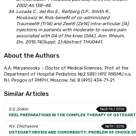
2002;46:138–48.
Lozada C., del Rio E., Reitberg D.P., Smith R.,
Moskowiz W. Risk-benefit of co-administerd
Traumeel® (Tr14) and Zeel® (Ze14) intra-articular (IA)
injections in patients with moderate-to-severe pain
associated with OA of the knee (OAK). Ann. Rheum.
Dis. 2015;74(Suppl. 2):Abstract THU0441.
About the Authors
A.A. Maryanovsky – Doctor of Medical Sciences, Prof. at the
Department of Hospital Pediatrics №2 SBEI HPE RNSMU n.a.
N.I. Pirogov of RMPH, Moscow; tel. 8 (495) 434-71-21
Similar Articles
E.G .Zotkin
№s3-16 / 2016
HEEL PREPARATIONS IN THE COMPLEX THERAPY OF OSTEOAR
N.V. Chichasova
№19 / 2015
OSTEOARTHROSIS AND COMORBIDITY: PROBLEM OF CHOICE OF