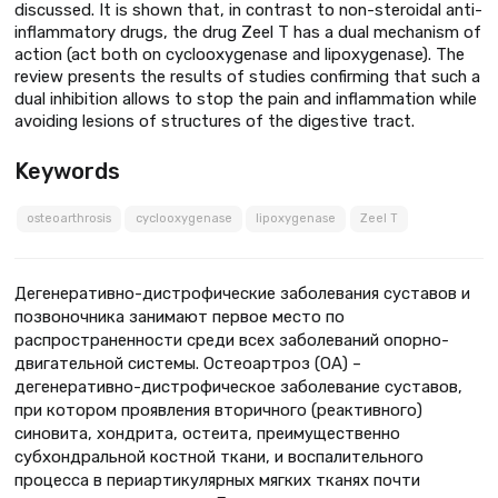
discussed. It is shown that, in contrast to non-steroidal anti-
inflammatory drugs, the drug Zeel T has a dual mechanism of
action (act both on cyclooxygenase and lipoxygenase). The
review presents the results of studies confirming that such a
dual inhibition allows to stop the pain and inflammation while
avoiding lesions of structures of the digestive tract.
Keywords
osteoarthrosis
cyclooxygenase
lipoxygenase
Zeel T
Дегенеративно-дистрофические заболевания суставов и
позвоночника занимают первое место по
распространенности среди всех заболеваний опорно-
двигательной системы. Остеоартроз (ОА) –
дегенеративно-дистрофическое заболевание суставов,
при котором проявления вторичного (реактивного)
синовита, хондрита, остеита, преимущественно
субхондральной костной ткани, и воспалительного
процесса в периартикулярных мягких тканях почти