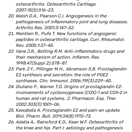
osteoarthritis. Osteoarthritis Cartilage.
2007;15(5):516–23.
Walsh D.A., Pearson C.I. Angiogenesis in the
pathogenesis of inflammatory joint and lung diseases.
Arthritis Res. 2001;3:147–52.
Mentlein R., Pufe T. New functions of angiogenic
peptides in osteoarthritic cartilage. Curr. Rheumatol.
Rev. 2005;1:37–45.
Vane J.R., Botting R.M. Anti-inflammatory drugs and
their mechanism of action. Inflamm. Res.
1998;47(Suppl 2):S78–87.
Park J.Y., Pillinger M.H., Abramson S.B. Prostaglandin
E2 synthesis and secretion: the role of PGE2
synthases. Clin. Immunol. 2006;119(3):229–40.
Giuliano F., Warner T.D. Origins of prostaglandin E2:
involvements of cyclooxygenase (COX)-1 and COX-2 in
human and rat systems. J. Pharmacol. Exp. Ther.
2002;303(3):1001–06.
Kawabata A. Prostaglandin E2 and pain-an update.
Biol. Pharm. Bull. 2011;34(8):1170–73.
Adatia A., Rainsford K.D., Kean W.F. Osteoarthritis of
the knee and hip. Part I: aetiology and pathogenesis