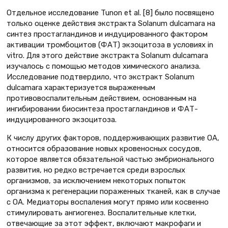
Отдельное исследование Tunon et al. [8] было посвящено
только оценке действия экстракта Solanum dulcamara на
синтез простагландинов и индуцированного фактором
активации тромбоцитов (ФАТ) экзоцитоза в условиях in
vitro. Для этого действие экстракта Solanum dulcamara
изучалось с помощью методов химического анализа.
Исследование подтвердило, что экстракт Solanum
dulcamara характеризуется выраженным
противовоспалительным действием, основанным на
ингибировании биосинтеза простагландинов и ФАТ-
индуцированного экзоцитоза.
К числу других факторов, поддерживающих развитие ОА,
относится образование новых кровеносных сосудов,
которое является обязательной частью эмбрионального
развития, но редко встречается среди взрослых
организмов, за исключением некоторых попыток
организма к регенерации пораженных тканей, как в случае
с ОА. Медиаторы воспаления могут прямо или косвенно
стимулировать ангиогенез. Воспалительные клетки,
отвечающие за этот эффект, включают макрофаги и