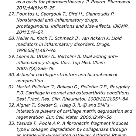
as a basis for pharmacotherapy. J. Pharm. Pharmacol.
2012;64(5):617–25.
Pountos I., Georgouli T., Bird H., Giannoudis P.
Nonsteroidal anti-inflammatory drugs:
prostaglandins, indications and side-effects. IJICMR.
2011;3:19–27.
Heller A., Koch T., Schmeck J., van Ackern K. Lipid
mediators in inflammatory disorders. Drugs.
1998;55(4):487–96.
Leone S., Ottani A., Bertolini A. Dual acting anti-
inflammatory drugs. Curr. Top Med. Chem.
2007;7(3):265–75.
Articular cartilage: structure and histochemical
composition
Martel-Pelletier J., Boileau C., Pelletier J.P., Roughley
P.J. Cartilage in normal and osteoarthritis conditions.
Best Pract. Res. Clin. Rheumatol. 2008;22(2):351–84.
Aigner T., Soeder S., Haag J. IL-1β and BMPs –
interactive players of cartilage matrix degradation and
regeneration. Eur. Cell. Mater. 2006;12:49–56.
Yasuda T., Poole A.R. A fibronectin fragment induces
type II collagen degradation by collagenase through
an interleukin-1-mediated pathway. Arthritis Rheum.