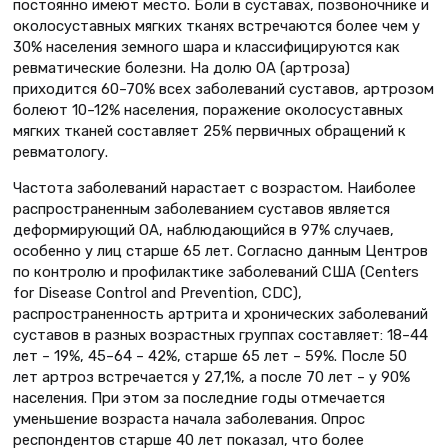
постоянно имеют место. Боли в суставах, позвоночнике и
околосуставных мягких тканях встречаются более чем у
30% населения земного шара и классифицируются как
ревматические болезни. На долю ОА (артроза)
приходится 60–70% всех заболеваний суставов, артрозом
болеют 10–12% населения, поражение околосуставных
мягких тканей составляет 25% первичных обращений к
ревматологу.
Частота заболеваний нарастает с возрастом. Наиболее
распространенным заболеванием суставов является
деформирующий ОА, наблюдающийся в 97% случаев,
особенно у лиц старше 65 лет. Согласно данным Центров
по контролю и профилактике заболеваний США (Centers
for Disease Control and Prevention, CDC),
распространенность артрита и хронических заболеваний
суставов в разных возрастных группах составляет: 18–44
лет – 19%, 45–64 – 42%, старше 65 лет – 59%. После 50
лет артроз встречается у 27,1%, а после 70 лет – у 90%
населения. При этом за последние годы отмечается
уменьшение возраста начала заболевания. Опрос
респондентов старше 40 лет показал, что более