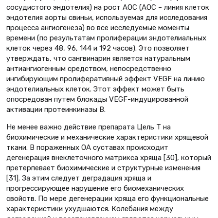
сосудистого эндотелия) на рост AOC (АОС – линия клеток
эндотелия аорты свиньи, используемая для исследования
процесса ангиогенеза) во все исследуемые моменты
времени (по результатам пролиферации эндотелиальных
клеток через 48, 96, 144 и 192 часов). Это позволяет
утверждать, что сангвинарин является натуральным
антиангиогенным средством, непосредственно
ингибирующим пролиферативный эффект VEGF на линию
эндотелиальных клеток. Этот эффект может быть
опосредован путем блокады VEGF-индуцированной
активации протеинкиназы В.
Не менее важно действие препарата Цель Т на
биохимические и механические характеристики хрящевой
ткани. В пораженных ОА суставах происходит
дегенерация внеклеточного матрикса хряща [30], который
претерпевает биохимические и структурные изменения
[31]. За этим следует деградация хряща и
прогрессирующее нарушение его биомеханических
свойств. По мере дегенерации хряща его функциональные
характеристики ухудшаются. Колебания между