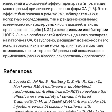
известный и доказанный эффект препарата (в т.ч. в виде
монотерапии) при лечении различных форм ОА [1–6]. Этот
эффект был показан в рамках как наблюдательных и
когортных исследований, так и рандомизированных
клинических контролируемых исследований, в т.ч. по
сравнению с плацебо [1, 34] и селективными ингибиторами
ЦОГ-2. Знание особенностей действия данного препарата
на патогенез ОА, безусловно, расширяет возможности его
использования как в виде монотерапии, так и в составе
комплексных схем терапии ОА различной локализации с
применением разных классов лекарственных препаратов.
References
Lozada C., del Rio E., Reitberg D, Smith R., Kahn C.,
Moskowitz R.W. A multi-center double-blind,
randomized, controlled trial (db-RCT) to evaluate the
effectiveness and safety of co-administered
Traumeel® (Tr14) and Zeel® (Ze14) intra-articular (IA)
injections versus IA placebo in patients with
moderate-to-severe pain associated with OA of the