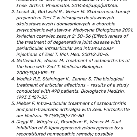
knee. Arthrit. Rheumatol. 2014;66(suppl):S1266.
Lesiak A., Gottwald R., Weiser M. Skutecznosc kuracji
preparatem Zeel T w iniekcjach dostawowych
okolostawowych i domiesniowych w chorobie
zwyrodnieniowej stawow. Medycyna Biologiczna 2001;
kwiecien czerwiec zeszyt 2: 30–36 [Effectiveness of
the treatment of degenerative joint disease with
periarticular, intraarticular and intramuscular
injections of Zeel T. Biol. Med. 2001;2:30–6.
Gottwald R., Weiser M. Treatment of osteoarthritis of
the knee with Zeel T. Medicina Biologica.
2000;13(4):109–13.
Wodick R.E. Steininger K., Zenner S. The biological
treatment of articular affections – results of a study
conducted with 498 patients. Biologische Medizin.
1993;3:127–35.
Hieber F. Intra-articular treatment of osteoarthritis
and post-traumatic arthralgia with Zeel. Fortschritte
der Medizin. 1971;89(18):778–80
Jaggi R., Würgler U., Grandjean F., Weiser M. Dual
inhibition of 5-lipoxygenase/cyclooxygenase by a
reconstituted homeopathic remedy; possible