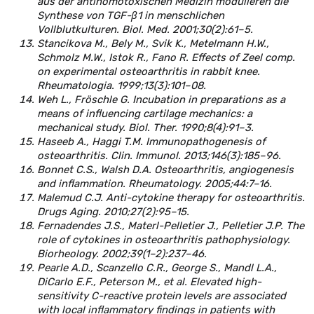
aus der antihomotoxischen Medizin modulieren die
Synthese von TGF-β1 in menschlichen
Vollblutkulturen. Biol. Med. 2001;30(2):61–5.
Stancikova M., Bely M., Svik K., Metelmann H.W.,
Schmolz M.W., Istok R., Fano R. Effects of Zeel comp.
on experimental osteoarthritis in rabbit knee.
Rheumatologia. 1999;13(3):101–08.
Weh L., Fröschle G. Incubation in preparations as a
means of influencing cartilage mechanics: a
mechanical study. Biol. Ther. 1990;8(4):91–3.
Haseeb A., Haggi T.M. Immunopathogenesis of
osteoarthritis. Clin. Immunol. 2013;146(3):185–96.
Bonnet C.S., Walsh D.A. Osteoarthritis, angiogenesis
and inflammation. Rheumatology. 2005;44:7–16.
Malemud C.J. Anti-cytokine therapy for osteoarthritis.
Drugs Aging. 2010;27(2):95–15.
Fernadendes J.S., Materl-Pelletier J., Pelletier J.P. The
role of cytokines in osteoarthritis pathophysiology.
Biorheology. 2002;39(1–2):237–46.
Pearle A.D., Scanzello C.R., George S., Mandl L.A.,
DiCarlo E.F., Peterson M., et al. Elevated high-
sensitivity C-reactive protein levels are associated
with local inflammatory findings in patients with