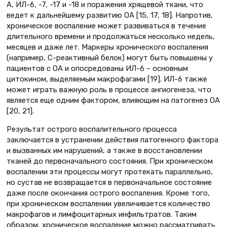
А, ИЛ-6, -7, -17 и -18 и поражения хрящевой ткани, что
ведет к дальнейшему развитию ОА [15, 17, 18]. Напротив,
хроническое воспаление может развиваться в течение
длительного времени и продолжаться несколько недель,
месяцев и даже лет. Маркеры хронического воспаления
(например, С-реактивный белок) могут быть повышены у
пациентов с ОА и опосредованы ИЛ-6 – основным
цитокином, выделяемым макрофагами [19]. ИЛ-6 также
может играть важную роль в процессе ангиогенеза, что
является еще одним фактором, влияющим на патогенез ОА
[20, 21].
Результат острого воспалительного процесса
заключается в устранении действия патогенного фактора
и вызванных им нарушений, а также в восстановлении
тканей до первоначального состояния. При хроническом
воспалении эти процессы могут протекать параллельно,
но сустав не возвращается в первоначальное состояние
даже после окончания острого воспаления. Кроме того,
при хроническом воспалении увеличивается количество
макрофагов и лимфоцитарных инфильтратов. Таким
образом, хроническое воспаление можно рассматривать