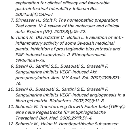
explanation for clinical efficacy and favourable
gastrointestinal tolerability. Inflamm Res.
2004;53(4):150–57.
Birnesser H., Stolt P. The homeopathic preparation
Zeel comp. N: A review of the molecular and clinical
data. Explore (NY). 2007;3(1):16–22.
Tunon H., Olavsdotter C., Bohlin L. Evaluation of anti-
inflammatory activity of some Swedish medicinal
plants. Inhibition of prostaglandin biosynthesis and
PAF-induced exocytosis. J. Ethnopharmacol.
1995;48:61–76.
Basini G., Santini S.E., Bussolati S., Grasselli F.
Sanguinarine inhibits VEGF-induced Akt
phosphorylation. Ann. N Y Acad. Sci. 2007;1095:371–
76.
Basini G., Bussolati S., Santini S.E., Grasselli F.
Sanguinarine inhibits VEGF-induced angiogenesis in a
fibrin gel matrix. Biofactors. 2007;29(1):11–8.
Schmolz M. Transforming Growth Factor beta (TGF-β):
eine neue Regelstrecke für antiphlogistische
Therapien? Biol. Med. 2000;29(1):31–4.
Schmolz M., Heine H. Homöopathische Substanzen