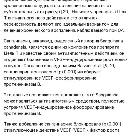
кровеносные сосуды, и окостенение начинается от
субхондральных структур [20]. Наличие у препарата Цель
Т антиангиогенного действия и его отличная
переносимость делают его идеальным вариантом для
лечения хронического воспаления, наблюдаемого при ОА.
Сангвинарин, алкалоид, выделенный из корня Sanguinaria
canadensis, является одним из компонентов препарата
Цель Т и известен своим антиангиогенным действием: он
подавляет базальный и VEGF-индуцированный рост новых
сосудов. Согласно исследованиям Bassini et al. [9, 10],
сангвинарин достоверно (p<0,001) ингибирует
стимулированное VEGF-фосфорилирование
протеинкиназы В.
Эти данные позволяют предположить, что Sanguinaria
может являться антиангиогенным средством, полностью
устраняя VEGF-индуцированное фосфорилирование
протеинкиназы В.
Также добавление сангвинарина блокировало (р<0,001)
стимулирующее действие VEGF (VEGF – фактор роста