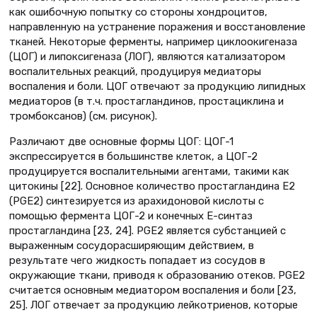
как ошибочную попытку со стороны хондроцитов,
направленную на устранение поражения и восстановление
тканей. Некоторые ферменты, например циклоокигеназа
(ЦОГ) и липоксигеназа (ЛОГ), являются катализатором
воспалительных реакций, продуцируя медиаторы
воспаления и боли. ЦОГ отвечают за продукцию липидных
медиаторов (в т.ч. простагландинов, простациклина и
тромбоксанов) (см. рисунок).
Различают две основные формы ЦОГ: ЦОГ-1
экспрессируется в большинстве клеток, а ЦОГ-2
продуцируется воспалительными агентами, такими как
цитокины [22]. Основное количество простагландина Е2
(PGE2) синтезируется из арахидоновой кислоты с
помощью фермента ЦОГ-2 и конечных Е-синтаз
простагландина [23, 24]. PGE2 является субстанцией с
выраженным сосудорасширяющим действием, в
результате чего жидкость попадает из сосудов в
окружающие ткани, приводя к образованию отеков. PGE2
считается основным медиатором воспаления и боли [23,
25]. ЛОГ отвечает за продукцию лейкотриенов, которые