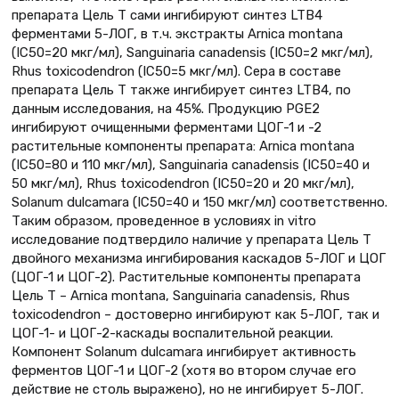
препарата Цель Т сами ингибируют синтез LTB4
ферментами 5-ЛОГ, в т.ч. экстракты Arnica montana
(IC50=20 мкг/мл), Sanguinaria canadensis (IC50=2 мкг/мл),
Rhus toxicodendron (IC50=5 мкг/мл). Сера в составе
препарата Цель Т также ингибирует синтез LTB4, по
данным исследования, на 45%. Продукцию PGE2
ингибируют очищенными ферментами ЦОГ-1 и -2
растительные компоненты препарата: Arnica montana
(IC50=80 и 110 мкг/мл), Sanguinaria canadensis (IC50=40 и
50 мкг/мл), Rhus toxicodendron (IC50=20 и 20 мкг/мл),
Solanum dulcamara (IC50=40 и 150 мкг/мл) соответственно.
Таким образом, проведенное в условиях in vitro
исследование подтвердило наличие у препарата Цель Т
двойного механизма ингибирования каскадов 5-ЛОГ и ЦОГ
(ЦОГ-1 и ЦОГ-2). Растительные компоненты препарата
Цель Т – Arnica montana, Sanguinaria canadensis, Rhus
toxicodendron – достоверно ингибируют как 5-ЛОГ, так и
ЦОГ-1- и ЦОГ-2-каскады воспалительной реакции.
Компонент Solanum dulcamara ингибирует активность
ферментов ЦОГ-1 и ЦОГ-2 (хотя во втором случае его
действие не столь выражено), но не ингибирует 5-ЛОГ.