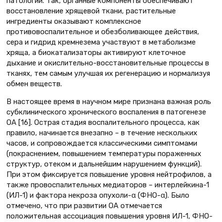
патологии. Так, органные компоненты обеспечивают
восстановление хрящевой ткани, растительные
ингредиенты оказывают комплексное
противовоспалительное и обезболивающее действия,
сера и гидрид кремнезема участвуют в метаболизме
хряща, а биокатализаторы активируют клеточное
дыхание и окислительно-восстановительные процессы в
тканях, тем самым улучшая их регенерацию и нормализуя
обмен веществ.
В настоящее время в научном мире признана важная роль
субклинического хронического воспаления в патогенезе
ОА [16]. Острая стадия воспалительного процесса, как
правило, начинается внезапно – в течение нескольких
часов, и сопровождается классическими симптомами
(покраснением, повышением температуры пораженных
структур, отеком и дальнейшим нарушением функций).
При этом фиксируется повышение уровня нейтрофилов, а
также провоспалительных медиаторов – интерлейкина-1
(ИЛ-1) и фактора некроза опухоли-α (ФНО-α). Было
отмечено, что при развитии ОА отмечается
положительная ассоциация повышения уровня ИЛ-1, ФНО-