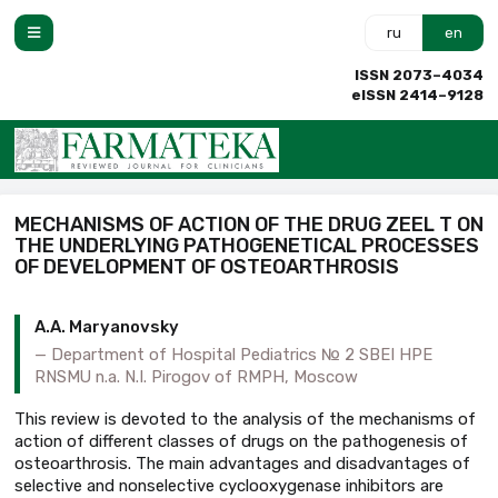
ru
en
ISSN 2073–4034
eISSN 2414–9128
MECHANISMS OF ACTION OF THE DRUG ZEEL T ON
THE UNDERLYING PATHOGENETICAL PROCESSES
OF DEVELOPMENT OF OSTEOARTHROSIS
A.A. Maryanovsky
Department of Hospital Pediatrics № 2 SBEI HPE
RNSMU n.a. N.I. Pirogov of RMPH, Moscow
This review is devoted to the analysis of the mechanisms of
action of different classes of drugs on the pathogenesis of
osteoarthrosis. The main advantages and disadvantages of
selective and nonselective cyclooxygenase inhibitors are