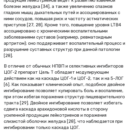
продукция лейкотриенов ведет к развитию язвенной
болезни желудка [34], а также увеличению спазмов
гладких мышц дыхательных путей и ассоциированных с
ними сосудов, повышая риск и частоту астматических
приступов [27, 28]. Кроме того, повышение уровня LTB4
ассоциировано с хроническими воспалительными
заболеваниями суставов (например, ревматоидным
артритом); оно поддерживает воспалительный процесс и
разрушение суставных структур при данной патологии
[28].
В отличие от обычных НПВП и селективных ингибиторов
ЦОГ-2 препарат Цель Т обладает модулирующим
действием как на каскады ЦОГ-1 и ЦОГ-2, так и на 5-ЛОГ
[6]. Как показывает клинический опыт, подобное двойное
ингибирование позволяет купировать боль и воспаление,
при этом избегая поражения структур пищеварительного
тракта [29]. Двойное ингибирование позволяет избегать
сдвига каскада арахидоновой кислоты в сторону
усиленной продукции лейкотриенов и поражения
слизистой оболочки желудка [28], что наблюдается при
ингибировании только каскада ЦОГ.