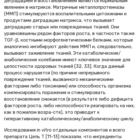
деградацией и восстановлением являются нормальным
явлением в матриксе. Матричные металлопротеиназы
(ММП) стимулируются воспалительными цитокинами и
продуктами деградации матрикса, что вызывает
деградацию старых или поврежденных тканей. Они
уравновешены рядом факторов роста, в частности также
TGF-β, костными морфогенетическими белками, которые
аналогично ингибируют действия ММП и, следовательно,
вызывают заживление тканей. Эти катаболические/
анаболические колебания имеют ключевое значение для
целостности здоровых тканей [32, 33]. Когда данный
процесс нарушается (по причине непрерывного
повреждения тканей, вызванного механическими
факторами либо токсинами) или способность организма
компенсировать поражения и стимулировать
восстановление снижается (в результате либо дефицита
факторов роста, либо неспособности реагировать на них,
как в пожилом возра-сте), это приводит к
гиперактивному катаболическому/анаболическому циклу.
Исследования in vitro отдельных компонентов и всего
препарата Цель Т [11–13] показали, что ингредиенты