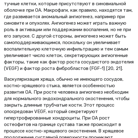
тучные клетки, которые присутствуют в синовиальной
оболочке при ОА. Макрофаги, как правило, находятся там,
где развивается аномальный ангиогенез, например при
синовите и опухолях. Ангиогенез может играть важную
роль в активации или поддержании воспаления, но не при
его запуске. С другой стороны, ангиогенез может быть
самоподдерживающимся, поскольку он увеличивает
воспалительную клеточную инфильтрацию и тем самым
увеличивает число клеток, секретирующих ангиогенные
факторы, такие как фактор роста сосудистого эндотелия
(VEGF) и фактор роста фибробластов (FGF-1) [20, 21].
Васкуляризация хряща, обычно не имеющего сосудов,
костно-хрящевого стыка, является особенностью
развития ОА. При росте человека ангиогенез необходим
для нормального эндохондрального окостенения, чтобы
закрыть длинные трубчатые кости. Этот процесс
опосредован VEGF, который секретируют
гипертрофированные хондроциты. При ОА рост
остеофитов на границе сустава также происходит в
процессе костно-хрящевого окостенения. В хрящевое
продолжение суставной поверхности проникают