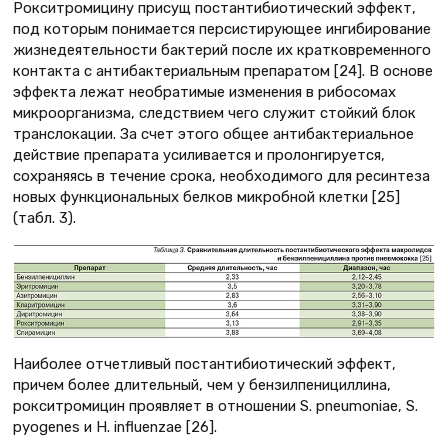
Рокситромицину присущ постантибиотический эффект,
под которым понимается персистирующее ингибирование
жизнедеятельности бактерий после их кратковременного
контакта с антибактериальным препаратом [24]. В основе
эффекта лежат необратимые изменения в рибосомах
микроорганизма, следствием чего служит стойкий блок
транслокации. За счет этого общее антибактериальное
действие препарата усиливается и пролонгируется,
сохраняясь в течение срока, необходимого для ресинтеза
новых функциональных белков микробной клетки [25]
(табл. 3).
Наиболее отчетливый постантибиотический эффект,
причем более длительный, чем у бензилпенициллина,
рокситромицин проявляет в отношении S. pneumoniae, S.
pyogenes и H. influenzae [26].