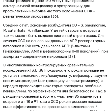
Рокситромицин в дозе 150 мг/сут был приемлемой
альтернативой пенициллину и эритромицину для
профилактики наиболее частого осложнения ОТФ –
ревматической лихорадки [36].
Средний отит. Основные возбудители СО – S. pneumoniae,
M. catarrhalis, H. influenzae. У детей старшего возраста
также может быть выделен пиогенный стрептококк. Для
лечения ОСО на основании данных по АБР респираторных
патогенов в РФ есть два класса АБП: β-лактамы
(амоксициллин, АМК и цефалоспорины II–III поколений), при
аллергии – современные макролиды [37].
В многочисленных контролируемых сравнительных
исследованиях [33, 38] показано, что рокситромицин не
уступает амоксициллину/клавуланату, цефаклору, другим
новым макролидам (азитромицину и кларитромицину), а
нередко превосходит некоторые препараты, особенно
пенициллины, по эффективности или безопасности. Так, в
рандомизированной работе с участием 85 пациентов в
возрасте от 18 и 91 года с ОСО рокситромицин показал
выше эффективность по сравнению с амоксициллин/