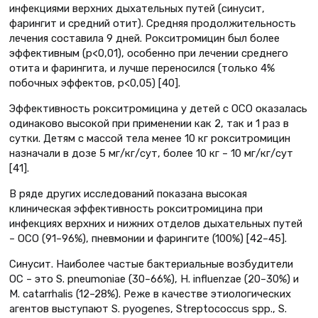
инфекциями верхних дыхательных путей (синусит,
фарингит и средний отит). Средняя продолжительность
лечения составила 9 дней. Рокситромицин был более
эффективным (р<0,01), особенно при лечении среднего
отита и фарингита, и лучше переносился (только 4%
побочных эффектов, р<0,05) [40].
Эффективность рокситромицина у детей с ОСО оказалась
одинаково высокой при применении как 2, так и 1 раз в
сутки. Детям с массой тела менее 10 кг рокситромицин
назначали в дозе 5 мг/кг/сут, более 10 кг – 10 мг/кг/сут
[41].
В ряде других исследований показана высокая
клиническая эффективность рокситромицина при
инфекциях верхних и нижних отделов дыхательных путей
– ОСО (91–96%), пневмонии и фарингите (100%) [42–45].
Синусит. Наиболее частые бактериальные возбудители
ОС – это S. pneumoniae (30–66%), H. influenzae (20–30%) и
M. сatarrhalis (12–28%). Реже в качестве этиологических
агентов выступают S. pyogenes, Streptococcus spp., S.