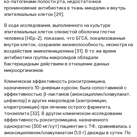
ко-патогенами полости рта, недостаточное
проникновение антибиотика в ткань миндалин и внутрь
эпителиальных клеток [29].
В ходе исследования, выполненного на культуре
эпителиальных клеток слизистой оболочки глотки
человека (HEp-2), показано, что БГСА, локализованные
внутри клеток, сохраняли жизнеспособность, несмотря на
воздействие аминопенициллина [31]. В то же время
антибиотики группы макролидов обладали
бактерицидным действием в отношении данных
микроорганизмов.
Клиническая эффективность рокситромицина,
назначенного 10-дневным курсом, была сопоставимой с
эффективностью β-лактамов (амоксициллин/клавуланат,
цефаклор) и других макролидов (азитромицин,
кларитромицин) при лечении острого фарингита,
тонзиллита [32]. В другом клиническом исследовании
эффективность рокситромицина, назначенного
однократно (300 мг/сут) пациентам с ТФ, сравнивалась с
амоксициллином/клавуланатом (1,0 г) дважды в сутки. По