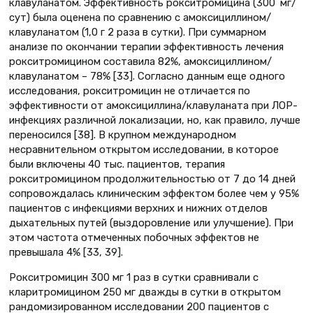
клавуланатом. Эффективность рокситромицина (300 мг/
сут) была оценена по сравнению с амоксициллином/
клавуланатом (1,0 г 2 раза в сутки). При суммарном
анализе по окончании терапии эффективность лечения
рокситромицином составила 82%, амоксициллином/
клавуланатом – 78% [33]. Согласно данным еще одного
исследования, рокситромицин не отличается по
эффективности от амоксициллина/клавуланата при ЛОР-
инфекциях различной локализации, но, как правило, лучше
переносился [38]. В крупном международном
несравнительном открытом исследовании, в которое
были включены 40 тыс. пациентов, терапия
рокситромицином продолжительностью от 7 до 14 дней
сопровождалась клиническим эффектом более чем у 95%
пациентов с инфекциями верхних и нижних отделов
дыхательных путей (выздоровление или улучшение). При
этом частота отмеченных побочных эффектов не
превышала 4% [33, 39].
Рокситромицин 300 мг 1 раз в сутки сравнивали с
кларитромицином 250 мг дважды в сутки в открытом
рандомизированном исследовании 200 пациентов с