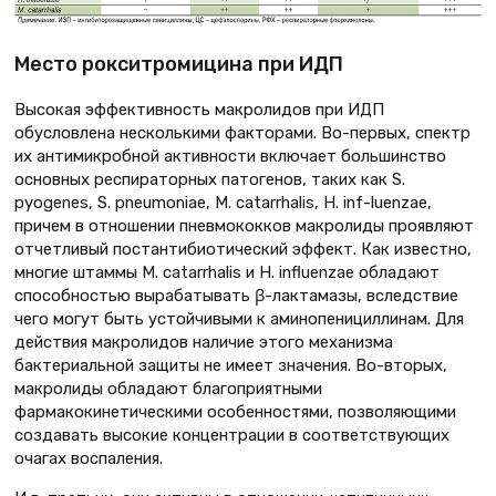
Место рокситромицина при ИДП
Высокая эффективность макролидов при ИДП
обусловлена несколькими факторами. Во-первых, спектр
их антимикробной активности включает большинство
основных респираторных патогенов, таких как S.
pyogenes, S. pneumoniae, M. catarrhalis, H. inf-luenzae,
причем в отношении пневмококков макролиды проявляют
отчетливый постантибиотический эффект. Как известно,
многие штаммы M. catarrhalis и H. influenzae обладают
способностью вырабатывать β-лактамазы, вследствие
чего могут быть устойчивыми к аминопенициллинам. Для
действия макролидов наличие этого механизма
бактериальной защиты не имеет значения. Во-вторых,
макролиды обладают благоприятными
фармакокинетическими особенностями, позволяющими
создавать высокие концентрации в соответствующих
очагах воспаления.