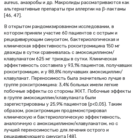
aureus, анаэробы и др. Макролиды рассматриваются как
альтернативные препараты при аллергии на β-лактамы
[46, 47].
В открытом рандомизированном исследовании, в
котором приняли участие 60 пациентов с острым и
рецидивирующим синуситом, бактериологическая и
клиническая эффективность рокситромицина 150 мг
дважды в сутки сравнивалась с амоксициллином/
клавуланатом 625 мг трижды в сутки. Клиническая
эффективность составила у 93,1% пациентов, получавших
рокситромицин, и у 88,8% получавших амоксициллин/
клавуланат. Переносимость была значительно лучше в
группе рокситромицина: 3,4% больных имели легкие
побочные эффекты со стороны ЖКТ. Побочные эффекты
в группе амоксициллин/клавуланата были
зарегистрированы у 25,9% пациентов (р<0,05). Таким
образом, рокситромицин продемонстрировал
клиническую и бактериологическую эффективность,
аналогичную с амоксициллином/клавуланатом, но с
лучшей переносимостью для лечения острого и
рецидивирующего синусита [48].