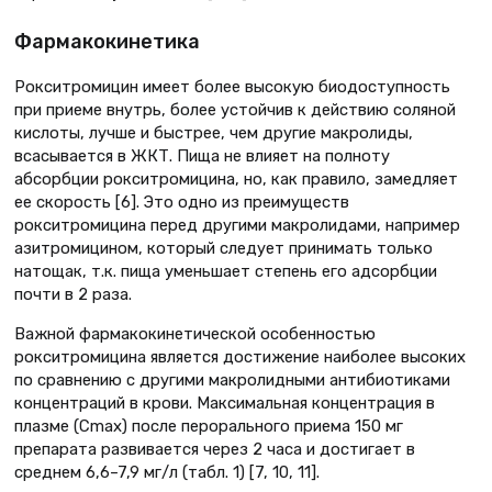
Фармакокинетика
Рокситромицин имеет более высокую биодоступность
при приеме внутрь, более устойчив к действию соляной
кислоты, лучше и быстрее, чем другие макролиды,
всасывается в ЖКТ. Пища не влияет на полноту
абсорбции рокситромицина, но, как правило, замедляет
ее скорость [6]. Это одно из преимуществ
рокситромицина перед другими макролидами, например
азитромицином, который следует принимать только
натощак, т.к. пища уменьшает степень его адсорбции
почти в 2 раза.
Важной фармакокинетической особенностью
рокситромицина является достижение наиболее высоких
по сравнению с другими макролидными антибиотиками
концентраций в крови. Максимальная концентрация в
плазме (Cmax) после перорального приема 150 мг
препарата развивается через 2 часа и достигает в
среднем 6,6–7,9 мг/л (табл. 1) [7, 10, 11].