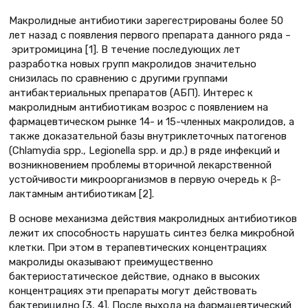
Макролидные антибиотики зарегестрированы более 50
лет назад с появления первого препарата данного ряда –
эритромицина [1]. В течение последующих лет
разработка новых групп макролидов значительно
снизилась по сравнению с другими группами
антибактериальных препаратов (АБП). Интерес к
макролидным антибиотикам возрос с появлением на
фармацевтическом рынке 14- и 15-членных макролидов, а
также доказательной базы внутриклеточных патогенов
(Chlamydia spp., Legionella spp. и др.) в ряде инфекций и
возникновением проблемы вторичной лекарственной
устойчивости микроорганизмов в первую очередь к β-
лактамным антибиотикам [2].
В основе механизма действия макролидных антибиотиков
лежит их способность нарушать синтез белка микробной
клетки. При этом в терапевтических концентрациях
макролиды оказывают преимущественно
бактериостатическое действие, однако в высоких
концентрациях эти препараты могут действовать
бактерицидно [3, 4]. После выхода на фармацевтический