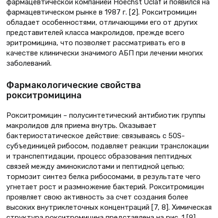
фармацевтической компанией Hoechst Uclaf и появился на
фармацевтическом рынке в 1987 г. [2]. Рокситромицин
обладает особенностями, отличающими его от других
представителей класса макролидов, прежде всего
эритромицина, что позволяет рассматривать его в
качестве клинически значимого АБП при лечении многих
заболеваний.
Фармакологические свойства
рокситромицина
Рокситромицин – полусинтетический антибиотик группы
макролидов для приема внутрь. Оказывает
бактериостатическое действие: связываясь с 50S-
субъединицей рибосом, подавляет реакции транслокации
и транспептидации, процесс образования пептидных
связей между аминокислотами и пептидной цепью;
тормозит синтез белка рибосомами, в результате чего
угнетает рост и размножение бактерий. Рокситромицин
проявляет свою активность за счет создания более
высоких внутриклеточных концентраций [7, 8]. Химическая
структура рокситромицина представлена на рис. 1 [9].