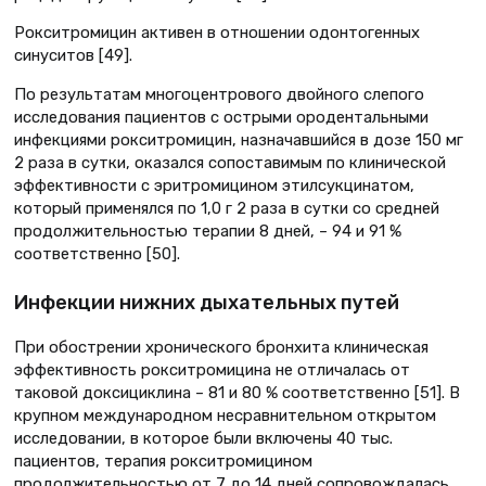
Рокситромицин активен в отношении одонтогенных
синуситов [49].
По результатам многоцентрового двойного слепого
исследования пациентов с острыми ородентальными
инфекциями рокситромицин, назначавшийся в дозе 150 мг
2 раза в сутки, оказался сопоставимым по клинической
эффективности с эритромицином этилсукцинатом,
который применялся по 1,0 г 2 раза в сутки со средней
продолжительностью терапии 8 дней, – 94 и 91 %
соответственно [50].
Инфекции нижних дыхательных путей
При обострении хронического бронхита клиническая
эффективность рокситромицина не отличалась от
таковой доксициклина – 81 и 80 % соответственно [51]. В
крупном международном несравнительном открытом
исследовании, в которое были включены 40 тыс.
пациентов, терапия рокситромицином
продолжительностью от 7 до 14 дней сопровождалась