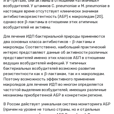
И в-третьих, они активны в отношении «атипичных»
возбудителей. У штаммов C. pneumoniae и M. pneumoniae в
настоящее время отсутствует клинически значимая
антибиотикорезистентность (АБР) к макролидам [20],
однако все β-лактамы в отношении этих атипичных
возбудителей не активны.
Для лечения ИДП бактериальной природы применяются
два основных класса антибиотиков – β-лактамы и
макролиды. Соответственно, наибольший практический
интерес представляют данные об активности различных
представителей именно этих классов АБП в отношении
ведущих возбудителей инфекций. У типичных
бактериальных возбудителей возможно развитие
резистентности как к β-лактамам, так и к макролидам.
Поэтому возможность эффективного применения
макролидов для лечения ИДП во многом определяется
частотой выделения возбудителей, имеющих различные
механизмы приобретенной АБР в конкретном регионе.
В России действует уникальная система мониторинга АБР
(причем на уровне не только страны, но и отдельных