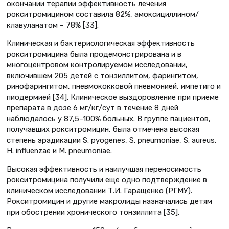
окончании терапии эффективность лечения
рокситромицином составила 82%, амоксициллином/
клавуланатом – 78% [33].
Клиническая и бактериологическая эффективность
рокситромицина была продемонстрирована и в
многоцентровом контролируемом исследовании,
включившем 205 детей с тонзиллитом, фарингитом,
ринофарингитом, пневмококковой пневмонией, импетиго и
пиодермией [34]. Клиническое выздоровление при приеме
препарата в дозе 6 мг/кг/сут в течение 8 дней
наблюдалось у 87,5–100% больных. В группе пациентов,
получавших рокситромицин, была отмечена высокая
степень эрадикации S. pyogenes, S. pneumoniae, S. aureus,
H. influenzae и М. рnеumoniae.
Высокая эффективность и наилучшая переносимость
рокситромицина получили еще одно подтверждение в
клиническом исследовании Т.И. Гаращенко (РГМУ).
Рокситромицин и другие макролиды назначались детям
при обострении хронического тонзиллита [35].