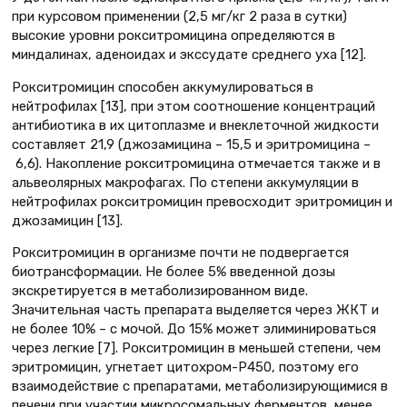
при курсовом применении (2,5 мг/кг 2 раза в сутки)
высокие уровни рокситромицина определяются в
миндалинах, аденоидах и экссудате среднего уха [12].
Рокситромицин способен аккумулироваться в
нейтрофилах [13], при этом соотношение концентраций
антибиотика в их цитоплазме и внеклеточной жидкости
составляет 21,9 (джозамицина – 15,5 и эритромицина –
6,6). Накопление рокситромицина отмечается также и в
альвеолярных макрофагах. По степени аккумуляции в
нейтрофилах рокситромицин превосходит эритромицин и
джозамицин [13].
Рокситромицин в организме почти не подвергается
биотрансформации. Не более 5% введенной дозы
экскретируется в метаболизированном виде.
Значительная часть препарата выделяется через ЖКТ и
не более 10% – с мочой. До 15% может элиминироваться
через легкие [7]. Рокситромицин в меньшей степени, чем
эритромицин, угнетает цитохром-Р450, поэтому его
взаимодействие с препаратами, метаболизирующимися в
печени при участии микросомальных ферментов, менее