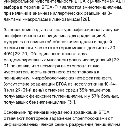
универсальной чувствительности БГСА к β-лактамам АБП
выбора в терапии БГСА-ТФ являются аминопенициллины,
при наличии в анамнезе аллергических реакций на β-
лактамы –макролиды и линкозамиды [28].
За последние годы в литературе зафиксированы случаи
неэффективности пенициллина для эрадикации S.
pyogenes со слизистой оболочки миндалин и задней
стенки глотки, частота которых может достигать 30–
40% [29, 30]. Объединенные данные двух
рандомизированных многоцентровых исследований [29,
31] показали, что несмотря на стопроцентную
чувствительность пиогенного стрептококка к
пенициллину, микробиологическая неэффективность
(отсутствие эрадикации БГСА из носоглотки на 10–14-
й или 29–31-й день) отмечена среди 35% пациентов,
получавших феноксиметилпенициллин, и у 37% больных,
получавших бензилпенициллин [31].
Основными причинами неудачной эрадикации БГСА
отмечают повторное заражение стрептококками от
инфицированных членов семьи, разрушение пенициллина