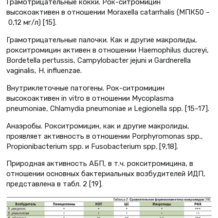
Грамотрицательные кокки. Рок-ситромицин
высокоактивен в отношении Moraxella catarrhalis (МПК50 –
0,12 мг/л) [15].
Грамотрицательные палочки. Как и другие макролиды,
рокситромицин активен в отношении Haemophilus ducreyi,
Bordetella pertussis, Campylobacter jejuni и Gardnerella
vaginalis, H. influenzае.
Внутриклеточные патогены. Рок-ситромицин
высокоактивен in vitro в отношении Mycoplasma
pneumoniae, Chlamydia pneumoniae и Legionella spp. [15–17].
Анаэробы. Рокситромицин, как и другие макролиды,
проявляет активность в отношении Porphyromonas spp.,
Propionibacterium spp. и Fusobacterium spp. [9,18].
Природная активность АБП, в т.ч. рокситромицина, в
отношении основных бактериальных возбудителей ИДП,
представлена в табл. 2 [19].