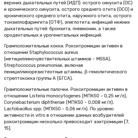
верхних дыхательных путей (ИДП): острого синусита (ОС)
и хронического синусита, острого среднего отита (ОСО) и
хронического среднего отита, наружного отита, острого
тонзиллофарингита (ОТФ), эпиглотита; инфекций нижних
дыхательных путей: бронхита, пневмонии, а также
ородентальных и урогенитальных инфекций.
Грамположительные кокки. Рокситромицин активен в
отношении Staphylococcus aureus
(метициллиночувствительных штаммов – MSSA),
Streptococcus pneumoniae, включая
пенициллинорезистентные штаммы, β-гемолитического
стрептококка группы А (БГСА).
Грамположительные палочки. Рокситромицин активен в
отношении Listeria monocytogenes (МПК50 – 0,25 мг/л),
Corynebacterium diphtheriae (МПК50 – 0,008 мг/л),
Lactobacillus spp. (МПК50 – 0,06 мг/л). По уровню
активности in vitro в отношении данных возбудителей
рокситромицин несколько превосходит азитромицин [7,
15].