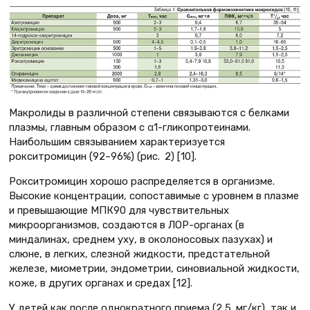
Макролиды в различной степени связываются с белками
плазмы, главным образом с α1-гликопротеинами.
Наибольшим связыванием характеризуется
рокситромицин (92–96%) (рис. 2) [10].
Рокситромицин хорошо распределяется в организме.
Высокие концентрации, сопоставимые с уровнем в плазме
и превышающие МПК90 для чувствительных
микроорганизмов, создаются в ЛОР-органах (в
миндалинах, среднем уху, в околоносовых пазухах) и
слюне, в легких, слезной жидкости, предстательной
железе, миометрии, эндометрии, синовиальной жидкости,
коже, в других органах и средах [12].
У детей как после однократного приема (2,5 мг/кг), так и