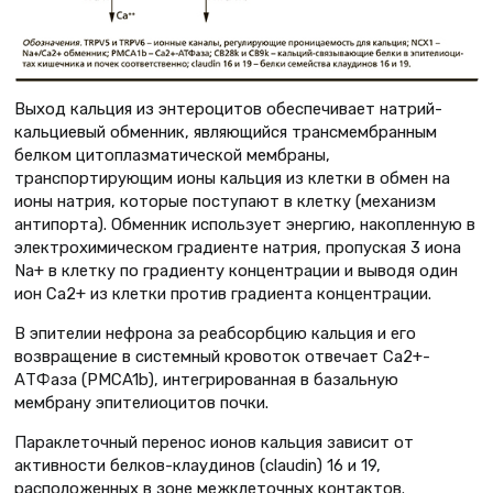
Выход кальция из энтероцитов обеспечивает натрий-
кальциевый обменник, являющийся трансмембранным
белком цитоплазматической мембраны,
транспортирующим ионы кальция из клетки в обмен на
ионы натрия, которые поступают в клетку (механизм
антипорта). Обменник использует энергию, накопленную в
электрохимическом градиенте натрия, пропуская 3 иона
Na+ в клетку по градиенту концентрации и выводя один
ион Ca2+ из клетки против градиента концентрации.
В эпителии нефрона за реабсорбцию кальция и его
возвращение в системный кровоток отвечает Ca2+-
АТФаза (PMCA1b), интегрированная в базальную
мембрану эпителиоцитов почки.
Параклеточный перенос ионов кальция зависит от
активности белков-клаудинов (claudin) 16 и 19,
расположенных в зоне межклеточных контактов.