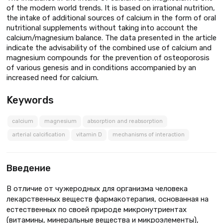
of the modern world trends. It is based on irrational nutrition,
the intake of additional sources of calcium in the form of oral
nutritional supplements without taking into account the
calcium/magnesium balance. The data presented in the article
indicate the advisability of the combined use of calcium and
magnesium compounds for the prevention of osteoporosis
of various genesis and in conditions accompanied by an
increased need for calcium.
Keywords
calcium
magnesium
absorption and reabsorption
arterial calcification
vitamin D
mechanisms of interaction
Введение
В отличие от чужеродных для организма человека
лекарственных веществ фармакотерапия, основанная на
естественных по своей природе микронутриентах
(витамины, минеральные вещества и микроэлементы),