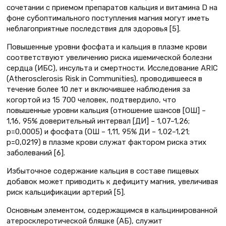
сочетании с приемом препаратов кальция и витамина D на
фоне субоптимального поступления магния могут иметь
неблагоприятные последствия для здоровья [5].
Повышенные уровни фосфата и кальция в плазме крови
соответствуют увеличению риска ишемической болезни
сердца (ИБС), инсульта и смертности. Исследование ARIC
(Atherosclerosis Risk in Communities), проводившееся в
течение более 10 лет и включившее наблюдения за
когортой из 15 700 человек, подтвердило, что
повышенные уровни кальция (отношение шансов [ОШ] –
1,16, 95% доверительный интервал [ДИ] – 1,07–1,26;
р=0,0005) и фосфата (ОШ – 1,11, 95% ДИ – 1,02–1,21;
р=0,0219) в плазме крови служат фактором риска этих
заболеваний [6].
Избыточное содержание кальция в составе пищевых
добавок может приводить к дефициту магния, увеличивая
риск кальцификации артерий [5].
Основным элементом, содержащимся в кальцинированной
атеросклеротической бляшке (АБ), служит