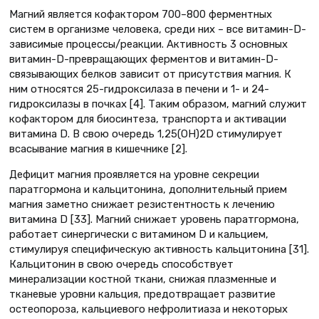
Магний является кофактором 700–800 ферментных
систем в организме человека, среди них – все витамин-D-
зависимые процессы/реакции. Активность 3 основных
витамин-D-превращающих ферментов и витамин-D-
связывающих белков зависит от присутствия магния. К
ним относятся 25-гидроксилаза в печени и 1- и 24-
гидроксилазы в почках [4]. Таким образом, магний служит
кофактором для биосинтеза, транспорта и активации
витамина D. В свою очередь 1,25(OH)2D стимулирует
всасывание магния в кишечнике [2].
Дефицит магния проявляется на уровне секреции
паратгормона и кальцитонина, дополнительный прием
магния заметно снижает резистентность к лечению
витамина D [33]. Магний снижает уровень паратгормона,
работает синергически с витамином D и кальцием,
стимулируя специфическую активность кальцитонина [31].
Кальцитонин в свою очередь способствует
минерализации костной ткани, снижая плазменные и
тканевые уровни кальция, предотвращает развитие
остеопороза, кальциевого нефролитиаза и некоторых