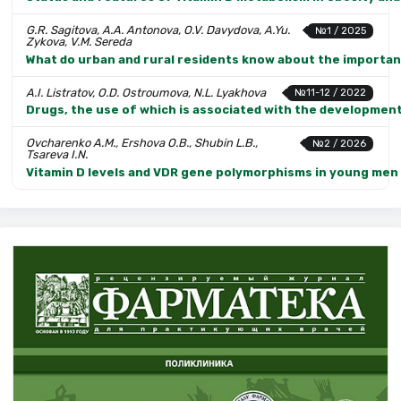
G.R. Sagitova, A.A. Antonova, O.V. Davydova, A.Yu.
№1 / 2025
Zykova, V.M. Sereda
What do urban and rural residents know about the importanc
A.I. Listratov, O.D. Ostroumova, N.L. Lyakhova
№11-12 / 2022
Drugs, the use of which is associated with the development
Ovcharenko A.M., Ershova O.B., Shubin L.B.,
№2 / 2026
Tsareva I.N.
Vitamin D levels and VDR gene polymorphisms in young men 