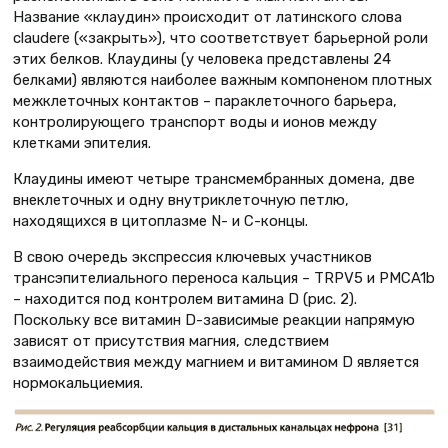
Название «клаудин» происходит от латинского слова
claudere («закрыть»), что соответствует барьерной роли
этих белков. Клаудины (у человека представлены 24
белками) являются наиболее важным компоненом плотных
межклеточных контактов – параклеточного барьера,
контролирующего транспорт воды и ионов между
клетками эпителия.
Клаудины имеют четыре трансмембранных домена, две
внеклеточных и одну внутриклеточную петлю,
находящихся в цитоплазме N- и С-концы.
В свою очередь экспрессия ключевых участников
трансэпителиального переноса кальция – TRPV5 и PMCA1b
– находится под контролем витамина D (рис. 2).
Поскольку все витамин D-зависимые реакции напрямую
зависят от присутствия магния, следствием
взаимодействия между магнием и витамином D является
нормокальциемия.