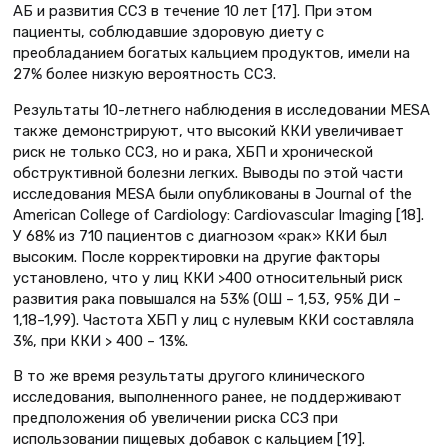
АБ и развития ССЗ в течение 10 лет [17]. При этом
пациенты, соблюдавшие здоровую диету с
преобладанием богатых кальцием продуктов, имели на
27% более низкую вероятность ССЗ.
Результаты 10-летнего наблюдения в исследовании MESA
также демонстрируют, что высокий ККИ увеличивает
риск не только ССЗ, но и рака, ХБП и хронической
обструктивной болезни легких. Выводы по этой части
исследования MESA были опубликованы в Journal of the
American College of Cardiology: Cardiovascular Imaging [18].
У 68% из 710 пациентов с диагнозом «рак» ККИ был
высоким. После корректировки на другие факторы
установлено, что у лиц ККИ >400 относительный риск
развития рака повышался на 53% (ОШ – 1,53, 95% ДИ –
1,18–1,99). Частота ХБП у лиц с нулевым ККИ составляла
3%, при ККИ > 400 – 13%.
В то же время результаты другого клинического
исследования, выполненного ранее, не поддерживают
предположения об увеличении риска ССЗ при
использовании пищевых добавок с кальцием [19].