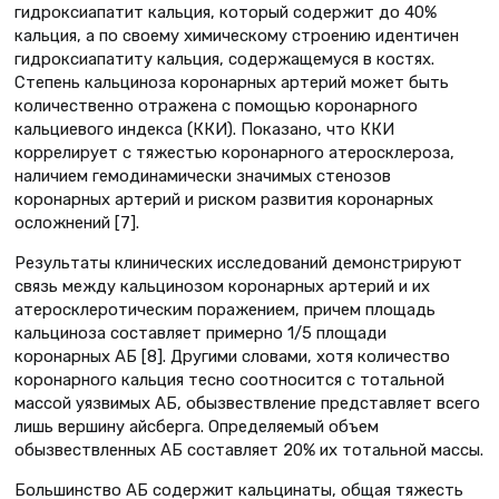
гидроксиапатит кальция, который содержит до 40%
кальция, а по своему химическому строению идентичен
гидроксиапатиту кальция, содержащемуся в костях.
Степень кальциноза коронарных артерий может быть
количественно отражена с помощью коронарного
кальциевого индекса (ККИ). Показано, что ККИ
коррелирует с тяжестью коронарного атеросклероза,
наличием гемодинамически значимых стенозов
коронарных артерий и риском развития коронарных
осложнений [7].
Результаты клинических исследований демонстрируют
связь между кальцинозом коронарных артерий и их
атеросклеротическим поражением, причем площадь
кальциноза составляет примерно 1/5 площади
коронарных АБ [8]. Другими словами, хотя количество
коронарного кальция тесно соотносится с тотальной
массой уязвимых АБ, обызвествление представляет всего
лишь вершину айсберга. Определяемый объем
обызвествленных АБ составляет 20% их тотальной массы.
Большинство АБ содержит кальцинаты, общая тяжесть