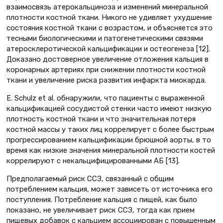
взаимосвязь атерокальциноза и изменений минеральной
плотности костной ткани. Никого не удивляет ухудшение
состояния костной ткани с возрастом, и объясняется это
тесными биологическими и патогенетическими связями
атеросклеротической кальцификации и остеогенеза [12].
Доказано достоверное увеличение отложения кальция в
коронарных артериях при снижении плотности костной
ткани и увеличение риска развития инфаркта миокарда.
Е. Schulz et al. обнаружили, что пациенты с выраженной
кальцификацией сосудистой стенки часто имеют низкую
плотность костной ткани и что значительная потеря
костной массы у таких лиц коррелирует с более быстрым
прогрессированием кальцификации брюшной аорты, в то
время как низкие значения минеральной плотности костей
коррелируют с некальцифицированными АБ [13].
Предполагаемый риск ССЗ, связанный с общим
потреблением кальция, может зависеть от источника его
поступления. Потребление кальция с пищей, как было
показано, не увеличивает риск ССЗ, тогда как прием
пищевых добавок с кальцием ассоциирован с повышенным