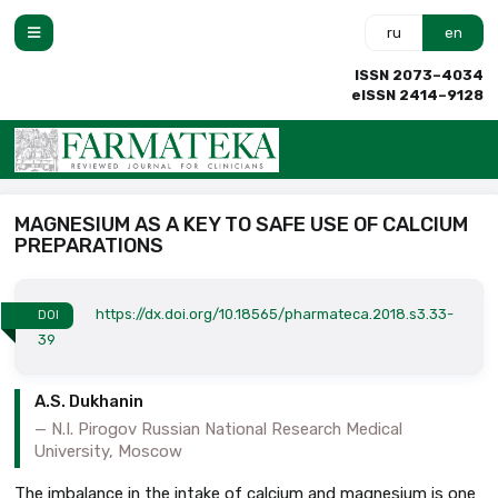
ru
en
ISSN 2073–4034
eISSN 2414–9128
MAGNESIUM AS A KEY TO SAFE USE OF CALCIUM
PREPARATIONS
https://dx.doi.org/10.18565/pharmateca.2018.s3.33-
DOI
39
A.S. Dukhanin
N.I. Pirogov Russian National Research Medical
University, Moscow
The imbalance in the intake of calcium and magnesium is one