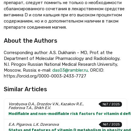
препарат, следует помнить не только о необходимости
сбалансированного сочетания в лекарственном средстве
витамина D и соли кальция при его высоком процентном
содержанием, но и о дополнительном наличии в таком
препарате соединения магния.
About the Authors
Corresponding author: A.S. Dukhanin – MD, Prof. at the
Department of Molecular Pharmacology and Radiobiology,
N.I. Pirogov Russian National Medical Research University,
Moscow, Russia; e-mail:
das03@rambler.ru
, ORCID:
https://orcid.org/0000-0003-2433-7727
Similar Articles
Vorobyova O.A., Drozdov V.N., Kazakov R.E.,
№7 / 2025
Fedorova T.A., Shikh E.V.
Modifiable and non-modifiable risk factors for vitamin d def
E.A. Pigarova, L.K. Dzeranova
№1 / 2025
Status and features of vitamin D metabolism in obesity and