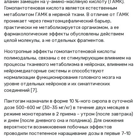
аланин замещен на γ-амино-масляную кислоту (ГАМК).
Гомопантотеновая кислота является естественным
метаболитом ГАМК в нервной ткани. В отличие от ГАМК
проникает через гематоэнцефалический барьер,
практически не метаболизируется организмом, а ее
фармакологические эффекты обусловлены действием
целой молекулы, а не отдельных фрагментов.
Ноотропные эффекты гомопантотеновой кислоты
полимодальны, связаны с ее стимулирующим влиянием на
процессы тканевого метаболизма в нейронах, влиянием на
нейромедиаторные системы и способствуют
нормализации функционирования головного мозга на
уровне отдельных нейронов и их синаптических
соединений [7].
Пантогам назначали в форме 10 %-ного сиропа в суточной
дозе 500–600 мг (30–35 мг/кг) в течение двух месяцев в
режиме монотерапии в 2 приема – утром (после завтрака)
и днем (после дневного сна и полдника). Для снижения
вероятности возникновения побочных эффектов
проводили постепенное наращивание дозы в первые 7–10