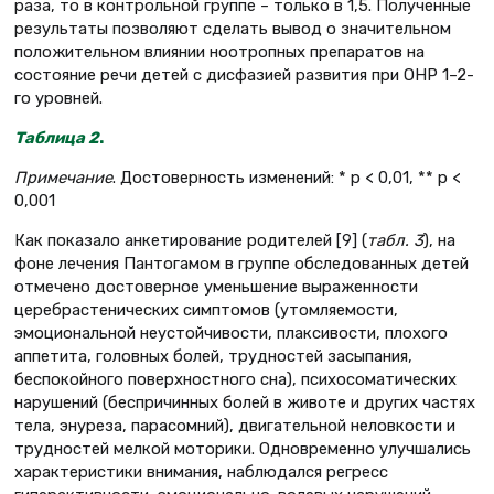
раза, то в контрольной группе – только в 1,5. Полученные
результаты позволяют сделать вывод о значительном
положительном влиянии ноотропных препаратов на
состояние речи детей с дисфазией развития при ОНР 1–2-
го уровней.
Таблица 2
.
Примечание
. Достоверность изменений: * p < 0,01, ** p <
0,001
Как показало анкетирование родителей [9] (
табл. 3
), на
фоне лечения Пантогамом в группе обследованных детей
отмечено достоверное уменьшение выраженности
церебрастенических симптомов (утомляемости,
эмоциональной неустойчивости, плаксивости, плохого
аппетита, головных болей, трудностей засыпания,
беспокойного поверхностного сна), психосоматических
нарушений (беспричинных болей в животе и других частях
тела, энуреза, парасомний), двигательной неловкости и
трудностей мелкой моторики. Одновременно улучшались
характеристики внимания, наблюдался регресс