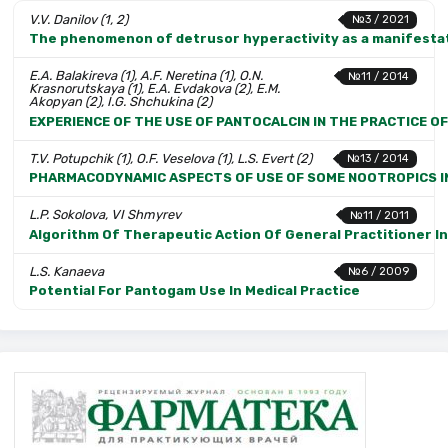
V.V. Danilov (1, 2)
№3 / 2021
The phenomenon of detrusor hyperactivity as a manifestati
E.A. Balakireva (1), A.F. Neretina (1), O.N.
№11 / 2014
Krasnorutskaya (1), E.A. Evdakova (2), E.M.
Akopyan (2), I.G. Shchukina (2)
EXPERIENCE OF THE USE OF PANTOCALCIN IN THE PRACTICE O
T.V. Potupchik (1), O.F. Veselova (1), L.S. Evert (2)
№13 / 2014
PHARMACODYNAMIC ASPECTS OF USE OF SOME NOOTROPICS I
L.P. Sokolova, VI Shmyrev
№11 / 2011
Algorithm Of Therapeutic Action Of General Practitioner I
L.S. Kanaeva
№6 / 2009
Potential For Pantogam Use In Medical Practice