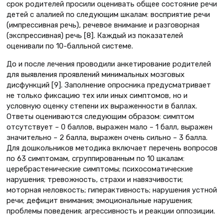
срок родителей просили оценивать общее состояние речи
детей с алалией по следующим шкалам: восприятие речи
(импрессивная речь), речевое внимание и разговорная
(экспрессивная) речь [8]. Каждый из показателей
оценивали по 10-балльной системе.
До и после лечения проводили анкетирование родителей
для выявления проявлений минимальных мозговых
дисфункций [9]. Заполнение опросника предусматривает
не только фиксацию тех или иных симптомов, но и
условную оценку степени их выраженности в баллах.
Ответы оцениваются следующим образом: симптом
отсутствует – 0 баллов, выражен мало – 1 балл, выражен
значительно – 2 балла, выражен очень сильно – 3 балла.
Для дошкольников методика включает перечень вопросов
по 63 симптомам, сгруппированным по 10 шкалам:
церебрастенические симптомы; психосоматические
нарушения; тревожность, страхи и навязчивости;
моторная неловкость; гиперактивность; нарушения устной
речи; дефицит внимания; эмоциональные нарушения;
проблемы поведения; агрессивность и реакции оппозиции.