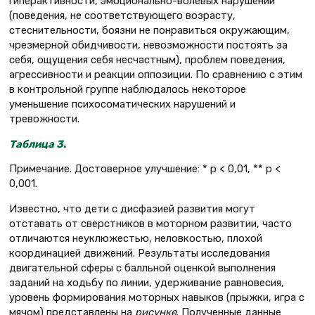
гиперактивности, эмоционально-волевых нарушений
(поведения, не соответствующего возрасту,
стеснительности, боязни не понравиться окружающим,
чрезмерной обидчивости, невозможности постоять за
себя, ощущения себя несчастным), проблем поведения,
агрессивности и реакции оппозиции. По сравнению с этим
в контрольной группе наблюдалось некоторое
уменьшение психосоматических нарушений и
тревожности.
Таблица 3
.
Примечание. Достоверное улучшение: * p < 0,01, ** p <
0,001.
Известно, что дети с дисфазией развития могут
отставать от сверстников в моторном развитии, часто
отличаются неуклюжестью, неловкостью, плохой
координацией движений. Результаты исследования
двигательной сферы с балльной оценкой выполнения
заданий на ходьбу по линии, удерживание равновесия,
уровень формирования моторных навыков (прыжки, игра с
мячом) представлены на
рисунке
. Полученные данные