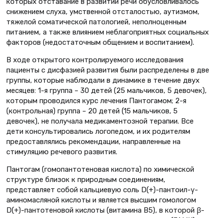
которых отставание в развитии речи обусловливалось
снижением слуха, умственной отсталостью, аутизмом,
тяжелой соматической патологией, неполноценным
питанием, а также влиянием неблагоприятных социальных
факторов (недостаточным общением и воспитанием).
В ходе открытого контролируемого исследования
пациенты с дисфазией развития были распределены в две
группы, которые наблюдали в динамике в течение двух
месяцев: 1-я группа – 30 детей (25 мальчиков, 5 девочек),
которым проводился курс лечения Пантогамом; 2-я
(контрольная) группа – 20 детей (15 мальчиков, 5
девочек), не получала медикаментозной терапии. Все
дети консультировались логопедом, и их родителям
предоставлялись рекомендации, направленные на
стимуляцию речевого развития.
Пантогам (гомопантотеновая кислота) по химической
структуре близок к природным соединениям,
представляет собой кальциевую соль D(+)-пантоил-γ-
аминомасляной кислоты и является высшим гомологом
D(+)-пантотеновой кислоты (витамина В5), в которой β-