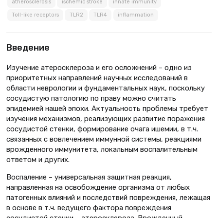
atherosclerosis
ischemic stroke
innate immunity
Toll-like receptors
TLR2
TLR4
inflammation
Введение
Изучение атеросклероза и его осложнений – одно из
приоритетных направлений научных исследований в
области неврологии и фундаментальных наук, поскольку
сосудистую патологию по праву можно считать
эпидемией нашей эпохи. Актуальность проблемы требует
изучения механизмов, реализующих развитие поражения
сосудистой стенки, формирование очага ишемии, в т.ч.
связанных с вовлечением иммунной системы, реакциями
врожденного иммунитета, локальным воспалительным
ответом и других.
Воспаление – универсальная защитная реакция,
направленная на освобождение организма от любых
патогенных влияний и последствий повреждения, лежащая
в основе в т.ч. ведущего фактора повреждения
сосудистой стенки – атеросклероза. Врожденный