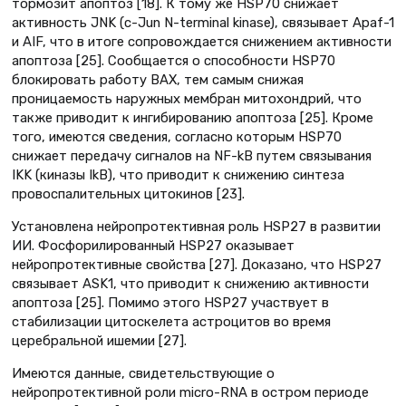
тормозит апоптоз [18]. К тому же HSP70 снижает
активность JNK (с-Jun N-terminal kinase), связывает Apaf-1
и AIF, что в итоге сопровождается снижением активности
апоптоза [25]. Сообщается о способности HSP70
блокировать работу BAX, тем самым снижая
проницаемость наружных мембран митохондрий, что
также приводит к ингибированию апоптоза [25]. Кроме
того, имеются сведения, согласно которым HSP70
снижает передачу сигналов на NF-kB путем связывания
IKK (киназы IkB), что приводит к снижению синтеза
провоспалительных цитокинов [23].
Установлена нейропротективная роль HSP27 в развитии
ИИ. Фосфорилированный HSP27 оказывает
нейропротективные свойства [27]. Доказано, что HSP27
связывает ASK1, что приводит к снижению активности
апоптоза [25]. Помимо этого HSP27 участвует в
стабилизации цитоскелета астроцитов во время
церебральной ишемии [27].
Имеются данные, свидетельствующие о
нейропротективной роли micro-RNA в остром периоде