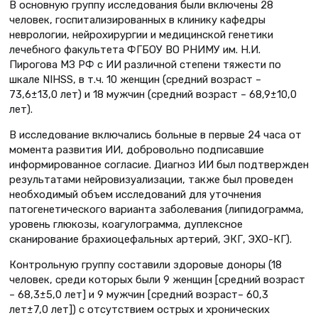
В основную группу исследования были включены 28
человек, госпитализированных в клинику кафедры
неврологии, нейрохирургии и медицинской генетики
лечебного факультета ФГБОУ ВО РНИМУ им. Н.И.
Пирогова МЗ РФ с ИИ различной степени тяжести по
шкале NIHSS, в т.ч. 10 женщин (средний возраст –
73,6±13,0 лет) и 18 мужчин (средний возраст – 68,9±10,0
лет).
В исследование включались больные в первые 24 часа от
момента развития ИИ, добровольно подписавшие
информированное согласие. Диагноз ИИ был подтвержден
результатами нейровизуализации, также был проведен
необходимый объем исследований для уточнения
патогенетического варианта заболевания (липидограмма,
уровень глюкозы, коагулограмма, дуплексное
сканирование брахиоцефальных артерий, ЭКГ, ЭХО-КГ).
Контрольную группу составили здоровые доноры (18
человек, среди которых были 9 женщин [средний возраст
– 68,3±5,0 лет] и 9 мужчин [средний возраст– 60,3
лет±7,0 лет]) с отсутствием острых и хронических