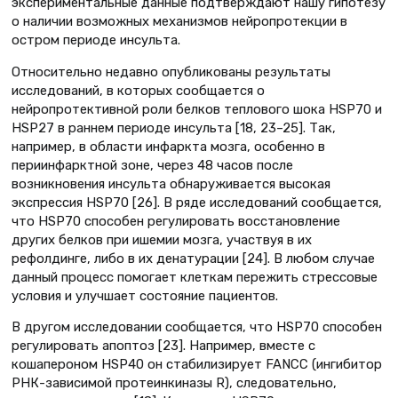
экспериментальные данные подтверждают нашу гипотезу
о наличии возможных механизмов нейропротекции в
остром периоде инсульта.
Относительно недавно опубликованы результаты
исследований, в которых сообщается о
нейропротективной роли белков теплового шока HSP70 и
HSP27 в раннем периоде инсульта [18, 23–25]. Так,
например, в области инфаркта мозга, особенно в
периинфарктной зоне, через 48 часов после
возникновения инсульта обнаруживается высокая
экспрессия HSP70 [26]. В ряде исследований сообщается,
что HSP70 способен регулировать восстановление
других белков при ишемии мозга, участвуя в их
рефолдинге, либо в их денатурации [24]. В любом случае
данный процесс помогает клеткам пережить стрессовые
условия и улучшает состояние пациентов.
В другом исследовании сообщается, что HSP70 способен
регулировать апоптоз [23]. Например, вместе с
кошапероном HSP40 он стабилизирует FANCC (ингибитор
РНК-зависимой протеинкиназы R), следовательно,