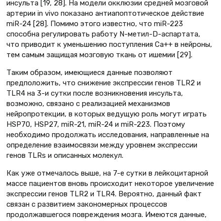
инсульта [19, 28]. На модели окклюзии средней мозговой
артерии in vivo показано антиапоптотическое действие
miR-24 [28]. Помимо этого известно, что miR-223
способна регулировать работу N-метил-D-аспартата,
что приводит к уменьшению поступления Са++ в нейроны,
тем самым защищая мозговую ткань от ишемии [29].
Таким образом, имеющиеся данные позволяют
предположить, что снижение экспрессии генов TLR2 и
TLR4 на 3-и сутки после возникновения инсульта,
возможно, связано с реализацией механизмов
нейропротекции, в которых ведущую роль могут играть
HSP70, HSP27, miR-21, miR-24 и miR-223. Поэтому
необходимо продолжать исследования, направленные на
определение взаимосвязи между уровнем экспрессии
генов TLRs и описанных молекул.
Как уже отмечалось выше, на 7-е сутки в лейкоцитарной
массе пациентов вновь происходит некоторое увеличение
экспрессии генов TLR2 и TLR4. Вероятно, данный факт
связан с развитием закономерных процессов
продолжавшегося повреждения мозга. Имеются данные,