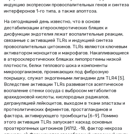
индукцию экспрессии провоспалительных генов и синтеза
интерферонов 1-го типа, а также апоптоза.
На сегодняшний день известно, что в основе
дестабилизации атеросклеротических бляшек и
дисфункции эндотелия лежат воспалительные реакции,
связанные с активацией TLRs и индукцией синтеза
провоспалительных цитокинов. TLRs являются ключевым
активатором моноцитов и макрофагов. Накапливающиеся
в атеросклеротических бляшках липопротеины низкой
плотности, белки теплового шока и компоненты
микроорганизмов, проникающих под фиброзную
покрышку, служат эндогенными лигандами для TLR4 [5].
Вследствие активации TLRs развивается асептическое
воспаление стенки сосуда с выбросом метаболитов
арахидоновой кислоты, кислородных радикалов,
дегрануляцией лейкоцитов, выходом в ткани эластазы и
протеолитических ферментов, простагландинов и
фактора, активирующего тромбоциты [6–9]. Помимо
этого активация TLRs запускает каскад основных
проатерогенных цитокинов (ИЛ12, -18, фактор некроза