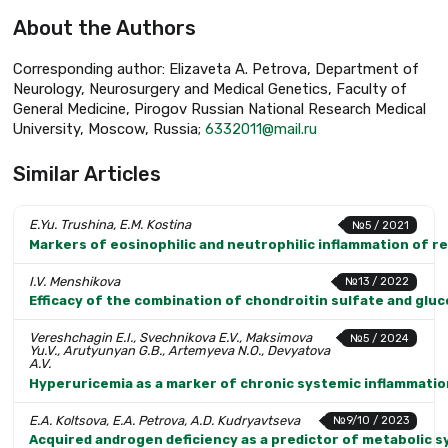
About the Authors
Corresponding author: Elizaveta A. Petrova, Department of
Neurology, Neurosurgery and Medical Genetics, Faculty of
General Medicine, Pirogov Russian National Research Medical
University, Moscow, Russia;
6332011@mail.ru
Similar Articles
E.Yu. Trushina, E.M. Kostina
№5 / 2021
Markers of eosinophilic and neutrophilic inflammation of r
I.V. Menshikova
№13 / 2022
Efficacy of the combination of chondroitin sulfate and glu
Vereshchagin E.I., Svechnikova E.V., Maksimova
№5 / 2024
Yu.V., Arutyunyan G.B., Artemyeva N.O., Devyatova
A.V.
Hyperuricemia as a marker of chronic systemic inflammatio
E.A. Koltsova, E.A. Petrova, A.D. Kudryavtseva
№9/10 / 2023
Acquired androgen deficiency as a predictor of metabolic 