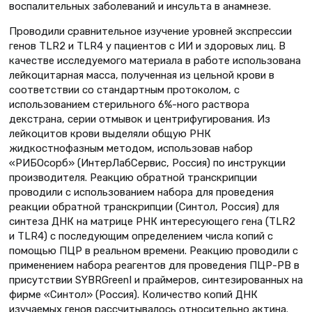
воспалительных заболеваний и инсульта в анамнезе.
Проводили сравнительное изучение уровней экспрессии
генов TLR2 и TLR4 у пациентов с ИИ и здоровых лиц. В
качестве исследуемого материала в работе использована
лейкоцитарная масса, полученная из цельной крови в
соответствии со стандартным протоколом, с
использованием стерильного 6%-ного раствора
декстрана, серии отмывок и центрифугирования. Из
лейкоцитов крови выделяли общую РНК
жидкостнофазным методом, использовав набор
«РИБОсорб» (ИнтерЛабСервис, Россия) по инструкции
производителя. Реакцию обратной транскрипции
проводили с использованием набора для проведения
реакции обратной транскрипции (Синтол, Россия) для
синтеза ДНК на матрице РНК интересующего гена (TLR2
и TLR4) с последующим определением числа копий с
помощью ПЦР в реальном времени. Реакцию проводили с
применением набора реагентов для проведения ПЦР-РВ в
присутствии SYBRGreenI и праймеров, синтезированных на
фирме «Синтол» (Россия). Количество копий ДНК
изучаемых генов рассчитывалось относительно актина.