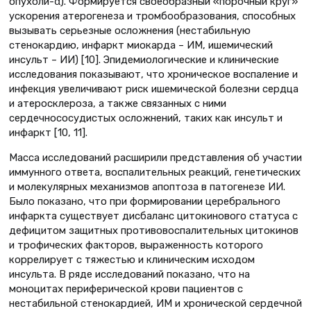
опухоли-α). Формируется своеобразный «порочный круг»
ускорения атерогенеза и тромбообразования, способных
вызывать серьезные осложнения (нестабильную
стенокардию, инфаркт миокарда – ИМ, ишемический
инсульт – ИИ) [10]. Эпидемиологические и клинические
исследования показывают, что хроническое воспаление и
инфекция увеличивают риск ишемической болезни сердца
и атеросклероза, а также связанных с ними
сердечнососудистых осложнений, таких как инсульт и
инфаркт [10, 11].
Масса исследований расширили представления об участии
иммунного ответа, воспалительных реакций, генетических
и молекулярных механизмов апоптоза в патогенезе ИИ.
Было показано, что при формировании церебрального
инфаркта существует дисбаланс цитокинового статуса с
дефицитом защитных противовоспалительных цитокинов
и трофических факторов, выраженность которого
коррелирует с тяжестью и клиническим исходом
инсульта. В ряде исследований показано, что на
моноцитах периферической крови пациентов с
нестабильной стенокардией, ИМ и хронической сердечной