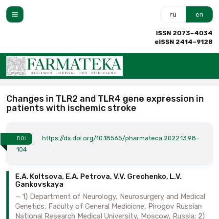
ru
en
ISSN 2073–4034
eISSN 2414–9128
Changes in TLR2 and TLR4 gene expression in
patients with ischemic stroke
https://dx.doi.org/10.18565/pharmateca.2022.13.98-
DOI
104
E.A. Koltsova, E.A. Petrova, V.V. Grechenko, L.V.
Gankovskaya
1) Department of Neurology, Neurosurgery and Medical
Genetics, Faculty of General Medicicne, Pirogov Russian
National Research Medical University, Moscow, Russia; 2)