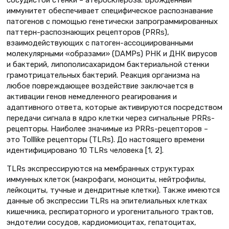
иммунитет обеспечивает специфическое распознавание
патогенов с помощью генетически запрограммированных
паттерн-распознающих рецепторов (PRRs),
взаимодействующих с патоген-ассоциированными
молекулярными «образами» (DAMPs) РНК и ДНК вирусов
и бактерий, липополисахаридом бактериальной стенки
грамотрицательных бактерий. Реакция организма на
любое повреждающее воздействие заключается в
активации генов немедленного реагирования и
адаптивного ответа, которые активируются посредством
передачи сигнала в ядро клетки через сигнальные PRRs-
рецепторы. Наиболее значимые из PRRs-рецепторов –
это Tolllike рецепторы (TLRs). До настоящего времени
идентифицировано 10 TLRs человека [1, 2].
TLRs экспрессируются на мембранных структурах
иммунных клеток (макрофаги, моноциты, нейтрофилы,
лейкоциты, тучные и дендритные клетки). Также имеются
данные об экспрессии TLRs на эпителиальных клетках
кишечника, респираторного и урогенитального трактов,
эндотелии сосудов, кардиомиоцитах, гепатоцитах,