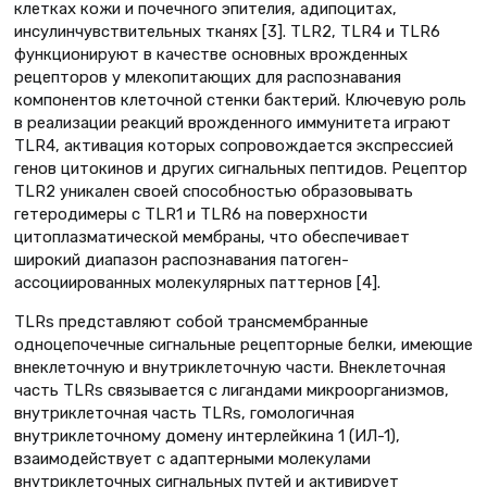
клетках кожи и почечного эпителия, адипоцитах,
инсулинчувствительных тканях [3]. TLR2, TLR4 и TLR6
функционируют в качестве основных врожденных
рецепторов у млекопитающих для распознавания
компонентов клеточной стенки бактерий. Ключевую роль
в реализации реакций врожденного иммунитета играют
TLR4, активация которых сопровождается экспрессией
генов цитокинов и других сигнальных пептидов. Рецептор
TLR2 уникален своей способностью образовывать
гетеродимеры с TLR1 и TLR6 на поверхности
цитоплазматической мембраны, что обеспечивает
широкий диапазон распознавания патоген-
ассоциированных молекулярных паттернов [4].
TLRs представляют собой трансмембранные
одноцепочечные сигнальные рецепторные белки, имеющие
внеклеточную и внутриклеточную части. Внеклеточная
часть TLRs связывается с лигандами микроорганизмов,
внутриклеточная часть TLRs, гомологичная
внутриклеточному домену интерлейкина 1 (ИЛ-1),
взаимодействует с адаптерными молекулами
внутриклеточных сигнальных путей и активирует