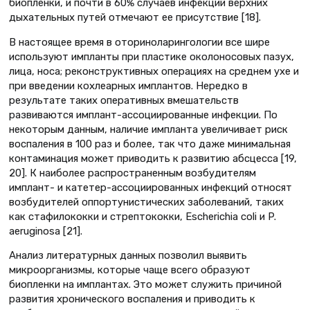
биопленки, и почти в 60% случаев инфекций верхних
дыхательных путей отмечают ее присутствие [18].
В настоящее время в оториноларингологии все шире
используют импланты при пластике околоносовых пазух,
лица, носа; реконструктивных операциях на среднем ухе и
при введении кохлеарных имплантов. Нередко в
результате таких оперативных вмешательств
развиваются имплант-ассоциированные инфекции. По
некоторым данным, наличие импланта увеличивает риск
воспаления в 100 раз и более, так что даже минимальная
контаминация может приводить к развитию абсцесса [19,
20]. К наиболее распространенным возбудителям
имплант- и катетер-ассоциированных инфекций относят
возбудителей оппортунистических заболеваний, таких
как стафилококки и стрептококки, Escherichia coli и P.
aeruginosa [21].
Анализ литературных данных позволил выявить
микроорганизмы, которые чаще всего образуют
биопленки на имплантах. Это может служить причиной
развития хронического воспаления и приводить к