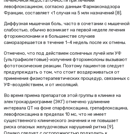
печеночной недостаточности при лечении
левофлоксацином, согласно данным Фармаконадзора
Франции, составляет <1 случая на 5 млн назначений [8].
Диффузная мышечная боль, часто в сочетании с мышечной
слабостью, обычно возникает на первой неделе лечения
фторхинолонами и в большинстве случаев
саморазрешается в течение 1–4 недель после их отмены.
Отмечено, что под действием солнечных лучей или УФ
(ультрафиолетовые)-излучения фторхинолоны вызывают
фототоксические реакции. Поэтому пациентов следует
предупреждать о том, что стоит воздерживаться от
применения физиотерапевтических процедур, связанных с
УФ-воздействием, и от инсоляций.
Во время приема препаратов этой группы в клинике на
электрокардиограмме (ЭКГ) отмечено удлинение
интервала QT на фоне спарфлоксацина, грепафлоксацина,
левофлоксацина в пределах 10 мс, что не имеет
существенного клинического значения и не повышает
риска опасных желудочковых нарушений ритма [9].
Однако следует с осторожностью подходить к