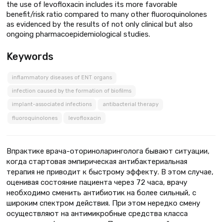
the use of levofloxacin includes its more favorable
benefit/risk ratio compared to many other fluoroquinolones
as evidenced by the results of not only clinical but also
ongoing pharmacoepidemiological studies.
Keywords
inflammatory diseases of ENT organs
infection caused by the formation of biofilms
implant-associated infections
antibacterial therapy
fluoroquinolones
levofloxacin
Впрактике врача-оториноларинголога бывают ситуации,
когда стартовая эмпирическая антибактериальная
терапия не приводит к быстрому эффекту. В этом случае,
оценивая состояние пациента через 72 часа, врачу
необходимо сменить антибиотик на более сильный, с
широким спектром действия. При этом нередко смену
осуществляют на антимикробные средства класса