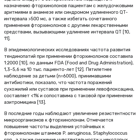
назначению фторхинолонов пациентам с желудочковыми
аритмиями в анамнезе или синдромом удлиненного QT-
интервала >500 мс, а также избегать сочетанного
применения фторхинолонов с другими лекарственными
средствами, вызывающими удлинение интервала QT [10,
11].
В эпидемиологических исследованиях частота развития
тендинопатий при применении фторхинолонов составила
1:2000 [10], по данным FDA (Food and Drug Administration),
1,3–5,6 на 10 тыс. пациенто-лет [12]. Пятилетнее
наблюдение за детьми (n=6000), принимавшими
антибиотики, показало, что частота поражений
сухожилий или суставов при применении левофлоксацина,
составляет <1% и сопоставима с таковой при применении
азитромицина [13].
В последние годы наблюдают увеличение резистентности
микроорганизмов к фторхинолонам. Отмечается
повышение частоты выделения устойчивых к
фторхинолонам штаммов P. aeruginosa, Staphylococcus
spp., а также снижение чувствительности у некоторых