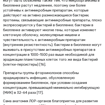
могут быть объяснены также тем, что микроорганизмы в
биопленке растут медленнее, поэтому они более
устойчивы к антимикробным препаратам, которые
действуют на активно размножающиеся бактерии;
протеины, связывающие антимикробные препараты, плохо
экспрессируются у бактерий в биопленке; бактерии в
биопленке активируют многие гены, которые изменяют
клеточную оболочку, молекулярные мишени и
чувствительность к антимикробным препаратам
(внутренняя резистентность); бактерии в биопленке могут
выживать в присутствии антимикробных препаратов в
концентрации в 1000–1500 раз выше необходимой для
эрадикации планктонных клеток того же вида бактерий
(клетки-персистеры) [16].
Препараты группы фторхинолонов способны
эрадицировать инфекцию, обусловленную
формированием биопленок, при условии создания
концентрации, превышающей минимально ингибирующую
(МИК) в 32–64 раза [17].
Сама анатомия ЛОР-органов благоприятна для развития