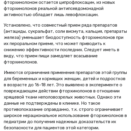
фторхинолоном остается ципрофлоксацин, из новых
фторхинолонов реальной антипсевдомонадной
активностью обладает лишь левофлоксацин.
Установлено, что совместный прием ряда препаратов
(антациды, сукральфат, соли висмута, кальция, препараты
железа) уменьшает биодоступность фторхинолонов при
их пероральном приеме, что может приводить к
снижению эффективности последних. Следует иметь в
виду, что прием пищи замедляет всасывание
фторхинолонов.
Имеются ограничения применения препаратов этой группы
для беременных и кормящих женщин, детей и подростков
в возрасте до 16–18 лет. Это выявлено в эксперименте о
повреждающем действии фторхинолонов в отношении
хрящевой ткани неполовозрелых животных. Однако эти
данные не подтверждены в клинике. Но такое
противопоказание оправданно, т.к. строго ограничивает
широкое нерациональное использование фторхинолонов в
педиатрии до получения надежных доказательств их
безопасности для пациентов этой категории.