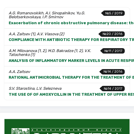
A.G. Romanovskikh, A.I. Sinopalnikov, Yu.G.
№5 / 2019
Belotserkovskaya, I.P. Smirnov
Exacerbation of chronic obstructive pulmonary disease: the
A.A. Zaitsev (1), A.V. Vlasova (2)
№20 / 2016
COMPLIANCE WITH ANTIBIOTIC THERAPY FOR RESPIRATORY T
A.M. Milovanova (1, 2), M.D. Bakradze (1, 2), V.K.
№11 / 2017
Tatochenko (1)
ANALYSIS OF INFLAMMATORY MARKER LEVELS IN ACUTE RESPI
A.A. Zaitsev
№14 / 2016
RATIONAL ANTIMICROBIAL THERAPY FOR THE TREATMENT OF 
S.V. Starostina, L.V. Selezneva
№14 / 2017
THE USE OF OF AMOXYCILLIN IN THE TREATMENT OF UPPER R