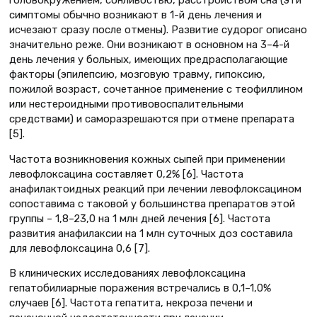
симптомы обычно возникают в 1-й день лечения и
исчезают сразу после отмены). Развитие судорог описано
значительно реже. Они возникают в основном на 3–4-й
день лечения у больных, имеющих предрасполагающие
факторы (эпилепсию, мозговую травму, гипоксию,
пожилой возраст, сочетанное применение с теофиллином
или нестероидными противовоспалительными
средствами) и саморазрешаются при отмене препарата
[5].
Частота возникновения кожных сыпей при применении
левофлоксацина составляет 0,2% [6]. Частота
анафилактоидных реакций при лечении левофлоксацином
сопоставима с таковой у большинства препаратов этой
группы – 1,8–23,0 на 1 млн дней лечения [6]. Частота
развития анафилаксии на 1 млн суточных доз составила
для левофлоксацина 0,6 [7].
В клинических исследованиях левофлоксацина
гепатобилиарные поражения встречались в 0,1–1,0%
случаев [6]. Частота гепатита, некроза печени и