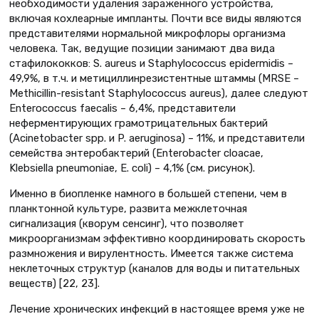
необходимости удаления зараженного устройства,
включая кохлеарные импланты. Почти все виды являются
представителями нормальной микрофлоры организма
человека. Так, ведущие позиции занимают два вида
стафилококков: S. aureus и Staphylococcus epidermidis –
49,9%, в т.ч. и метициллинрезистентные штаммы (MRSE –
Methicillin-resistant Staphylococcus aureus), далее следуют
Enterococcus faecalis – 6,4%, представители
неферментирующих грамотрицательных бактерий
(Acinetobacter spp. и P. aeruginosa) – 11%, и представители
семейства энтеробактерий (Enterobacter cloacae,
Klebsiella pneumoniae, E. coli) – 4,1% (см. рисунок).
Именно в биопленке намного в большей степени, чем в
планктонной культуре, развита межклеточная
сигнализация (кворум сенсинг), что позволяет
микроорганизмам эффективно координировать скорость
размножения и вирулентность. Имеется также система
неклеточных структур (каналов для воды и питательных
веществ) [22, 23].
Лечение хронических инфекций в настоящее время уже не