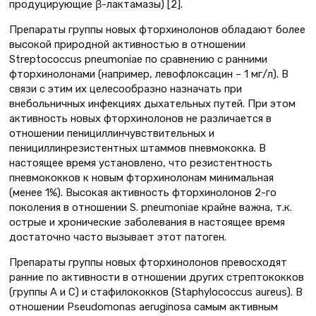
продуцирующие β-лактамазы) [2].
Препараты группы новых фторхинолонов обладают более
высокой природной активностью в отношении
Streptococcus pneumoniae по сравнению с ранними
фторхинолонами (например, левофлоксацин – 1 мг/л). В
связи с этим их целесообразно назначать при
внебольничных инфекциях дыхательных путей. При этом
активность новых фторхинолонов не различается в
отношении пенициллинчувствительных и
пенициллинрезистентных штаммов пневмококка. В
настоящее время установлено, что резистентность
пневмококков к новым фторхинолонам минимальная
(менее 1%). Высокая активность фторхинолонов 2-го
поколения в отношении S. pneumoniae крайне важна, т.к.
острые и хронические заболевания в настоящее время
достаточно часто вызывает этот патоген.
Препараты группы новых фторхинолонов превосходят
ранние по активности в отношении других стрептококков
(группы А и С) и стафилококков (Staphylococcus aureus). В
отношении Pseudomonas aeruginosa самым активным