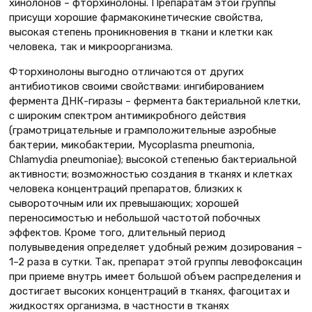
хинолонов – фторхинолоны. Препаратам этой группы
присущи хорошие фармакокинетические свойства,
высокая степень проникновения в ткани и клетки как
человека, так и микроорганизма.
Фторхинолоны выгодно отличаются от других
антибиотиков своими свойствами: ингибированием
фермента ДНК-гиразы – фермента бактериальной клетки,
с широким спектром антимикробного действия
(грамотрицательные и грамположительные аэробные
бактерии, микобактерии, Mycoplasma pneumonia,
Chlamydia pneumoniae); высокой степенью бактериальной
активности; возможностью создания в тканях и клетках
человека концентраций препаратов, близких к
сывороточным или их превышающих; хорошей
переносимостью и небольшой частотой побочных
эффектов. Кроме того, длительный период
полувыведения определяет удобный режим дозирования –
1–2 раза в сутки. Так, препарат этой группы левофоксацин
при приеме внутрь имеет большой объем распределения и
достигает высоких концентраций в тканях, фагоцитах и
жидкостях организма, в частности в тканях