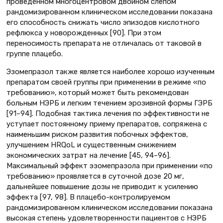
проведенном многоцентровом двойном слепом
рандомизированном клиническом исследовании показана
его способность снижать число эпизодов кислотного
рефлюкса у новорожденных [90]. При этом
переносимость препарата не отличалась от таковой в
группе плацебо.
Эзомепразол также является наиболее хорошо изученным
препаратом своей группы при применении в режиме «по
требованию», который может быть рекомендован
больным НЭРБ и легким течением эрозивной формы ГЭРБ
[91–94]. Подобная тактика лечения по эффективности не
уступает постоянному приему препаратов, сопряжена с
наименьшим риском развития побочных эффектов,
улучшением HRQoL и существенным снижением
экономических затрат на лечение [45, 94–96].
Максимальный эффект эзомепразола при применении «по
требованию» проявляется в суточной дозе 20 мг,
дальнейшее повышение дозы не приводит к усилению
эффекта [97, 98]. В плацебо-контролируемом
рандомизированном клиническом исследовании показана
высокая степень удовлетворенности пациентов с НЭРБ