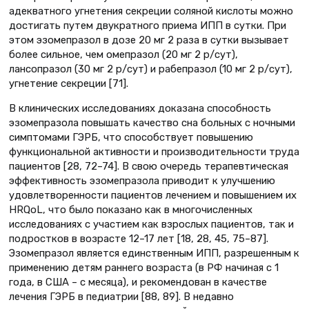
адекватного угнетения секреции соляной кислоты можно
достигать путем двукратного приема ИПП в сутки. При
этом эзомепразол в дозе 20 мг 2 раза в сутки вызывает
более сильное, чем омепразол (20 мг 2 р/сут),
лансопразол (30 мг 2 р/сут) и рабепразол (10 мг 2 р/сут),
угнетение секреции [71].
В клинических исследованиях доказана способность
эзомепразола повышать качество сна больных с ночными
симптомами ГЭРБ, что способствует повышению
функциональной активности и производительности труда
пациентов [28, 72–74]. В свою очередь терапевтическая
эффективность эзомепразола приводит к улучшению
удовлетворенности пациентов лечением и повышением их
HRQoL, что было показано как в многочисленных
исследованиях с участием как взрослых пациентов, так и
подростков в возрасте 12–17 лет [18, 28, 45, 75–87].
Эзомепразол является единственным ИПП, разрешенным к
применению детям раннего возраста (в РФ начиная с 1
года, в США – с месяца), и рекомендован в качестве
лечения ГЭРБ в педиатрии [88, 89]. В недавно