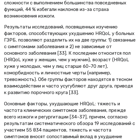
сложности с выполнением большинства повседневных
функций, 44 % избегали наклонов из-за страха
возникновения изжоги.
Результаты исследований, посвященных изучению
факторов, способствующих ухудшению HRQoL у больных
ГЭРБ, позволяют разделить их на две группы: 1) связанные
с симптомами заболевания и 2) не зависимые от
основного заболевания [33]. К последним относится пол
(HRQoL хуже у женщин, чем у мужчин), возраст (HRQoL
хуже у молодых, чем у лиц старше 60–70 лет),
коморбидность и личностные черты (например,
тревожность). Обе группы факторов находятся в тесном
взаимодействии и часто усугубляют друг друга, приводя
к развитию порочного круга [33].
Основные факторы, ухудшающие HRQoL: тяжесть и
частота клинических симптомов заболевания, прежде
всего изжоги и регургитации [34–37], причем, согласно
результатам систематического обзора 19 исследований с
участием 55 834 пациентов, тяжесть и частота
симптомов вносят сопоставимый вклад в ухудшение