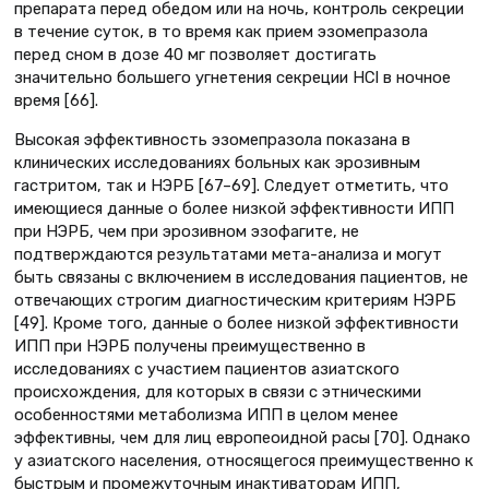
препарата перед обедом или на ночь, контроль секреции
в течение суток, в то время как прием эзомепразола
перед сном в дозе 40 мг позволяет достигать
значительно большего угнетения секреции HCl в ночное
время [66].
Высокая эффективность эзомепразола показана в
клинических исследованиях больных как эрозивным
гастритом, так и НЭРБ [67–69]. Следует отметить, что
имеющиеся данные о более низкой эффективности ИПП
при НЭРБ, чем при эрозивном эзофагите, не
подтверждаются результатами мета-анализа и могут
быть связаны с включением в исследования пациентов, не
отвечающих строгим диагностическим критериям НЭРБ
[49]. Кроме того, данные о более низкой эффективности
ИПП при НЭРБ получены преимущественно в
исследованиях с участием пациентов азиатского
происхождения, для которых в связи с этническими
особенностями метаболизма ИПП в целом менее
эффективны, чем для лиц европеоидной расы [70]. Однако
у азиатского населения, относящегося преимущественно к
быстрым и промежуточным инактиваторам ИПП,