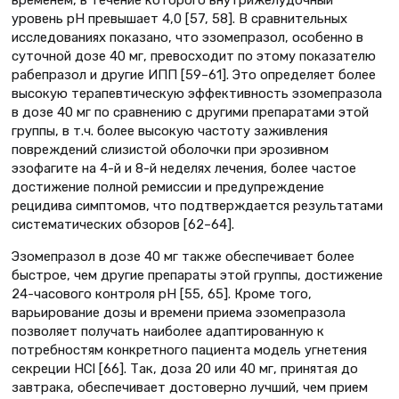
временем, в течение которого внутрижелудочный
уровень рН превышает 4,0 [57, 58]. В сравнительных
исследованиях показано, что эзомепразол, особенно в
суточной дозе 40 мг, превосходит по этому показателю
рабепразол и другие ИПП [59–61]. Это определяет более
высокую терапевтическую эффективность эзомепразола
в дозе 40 мг по сравнению с другими препаратами этой
группы, в т.ч. более высокую частоту заживления
повреждений слизистой оболочки при эрозивном
эзофагите на 4-й и 8-й неделях лечения, более частое
достижение полной ремиссии и предупреждение
рецидива симптомов, что подтверждается результатами
систематических обзоров [62–64].
Эзомепразол в дозе 40 мг также обеспечивает более
быстрое, чем другие препараты этой группы, достижение
24-часового контроля рН [55, 65]. Кроме того,
варьирование дозы и времени приема эзомепразола
позволяет получать наиболее адаптированную к
потребностям конкретного пациента модель угнетения
секреции HCl [66]. Так, доза 20 или 40 мг, принятая до
завтрака, обеспечивает достоверно лучший, чем прием