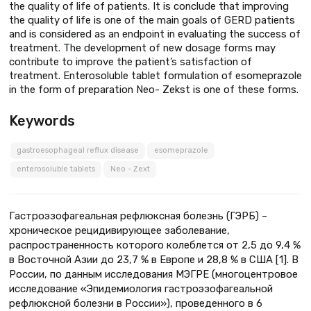
the quality of life of patients. It is conclude that improving
the quality of life is one of the main goals of GERD patients
and is considered as an endpoint in evaluating the success of
treatment. The development of new dosage forms may
contribute to improve the patient’s satisfaction of
treatment. Enterosoluble tablet formulation of esomeprazole
in the form of preparation Neo- Zekst is one of these forms.
Keywords
gastroesophageal reflux disease
esomeprazole
enterosoluble tablets
Neo - Zext
Гастроэзофагеальная рефлюксная болезнь (ГЭРБ) –
хроническое рецидивирующее заболевание,
распространенность которого колеблется от 2,5 до 9,4 %
в Восточной Азии до 23,7 % в Европе и 28,8 % в США [1]. В
России, по данным исследования МЭГРЕ (многоцентровое
исследование «Эпидемиология гастроэзофагеальной
рефлюксной болезни в России»), проведенного в 6