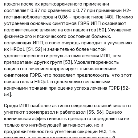
изжоги после их кратковременного применении
составляет 0,37 по сравнению с 0,77 при применении Н2-
гистаминоблокаторов и 0,86 – прокинетиков [48]. Помимо
устранения основных симптомов ГЭРБ ИПП оказывают
положительное влияние на сон пациентов [50]. Улучшение
физического и психического состояния больных,
получающих ИПП, в свою очередь приводит к улучшению
их HRQoL [51, 52] и значительно более частой
удовлетворенности результатами лечения ИПП, чем
препаратами других групп [53]. Удовлетворенность
пациентов лечением коррелирует с исчезновением
симптомов ГЭРБ, что позволяет предположить, что этот
показатель и HRQoL в целом являются важными
конечными точками при оценке успеха лечения ГЭРБ [52–
54].
Среди ИПП наиболее активно секрецию соляной кислоты
угнетают эзомепразол и рабепразол [55, 56]. Однако
клиническая эффективность препарата определяется не
только его ингибирующей активностью, но и
продолжительностью угнетения секреции HCl, т.е.