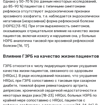
Однако у 50–70 % (по данным некоторых исследований,
до 85–90 %) пациентов с типичными симптомами
рефлюкса отсутствуют эндоскопические признаки
эрозивного эзофагита, т.е. наблюдается эндоскопически
негативная (неэрозивная) форма рефлюксной болезни
(НЭРБ) [13–15]. При этом выраженность симптомов,
оказывающих отрицательное влияние на качество жизни
пациентов, включая изжогу и нарушения сна, у больных
НЭРБ аналогична таковой при эрозивной рефлюксной
болезни [16, 17].
Влияние ГЭРБ на качество жизни пациентов
ГЭРБ относится к числу лидирующих причин ухудшения
качества жизни пациентов, связанного со здоровьем
(HRQoL). В ряде исследований показано, что ухудшение
HRQoL при ГЭРБ сопоставимо с таковым при сахарном
диабете, тяжелой форме ревматоидного артрита,
депрессии, хронической сердечной недостаточности и
некоторых видах рака [18–23]. HRQoL больных НЭРБ по
крайней мере сопоставимо с HRQoL пациентов с