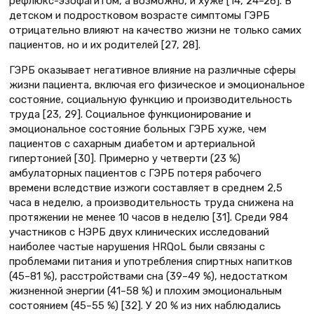
рефлюкс-эзофагитом, а возможно, и хуже [14, 24–26]. В
детском и подростковом возрасте симптомы ГЭРБ
отрицательно влияют на качество жизни не только самих
пациентов, но и их родителей [27, 28].
ГЭРБ оказывает негативное влияние на различные сферы
жизни пациента, включая его физическое и эмоциональное
состояние, социальную функцию и производительность
труда [23, 29]. Социальное функционирование и
эмоциональное состояние больных ГЭРБ хуже, чем
пациентов с сахарным диабетом и артериальной
гипертонией [30]. Примерно у четверти (23 %)
амбулаторных пациентов с ГЭРБ потеря рабочего
времени вследствие изжоги составляет в среднем 2,5
часа в неделю, а производительность труда снижена на
протяжении не менее 10 часов в неделю [31]. Среди 984
участников с НЭРБ двух клинических исследований
наиболее частые нарушения HRQoL были связаны с
проблемами питания и употребления спиртных напитков
(45–81 %), расстройствами сна (39–49 %), недостатком
жизненной энергии (41–58 %) и плохим эмоциональным
состоянием (45–55 %) [32]. У 20 % из них наблюдались