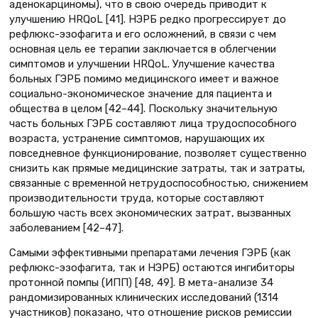
аденокарциномы), что в свою очередь приводит к
улучшению HRQoL [41]. НЭРБ редко прогрессирует до
рефлюкс-эзофагита и его осложнений, в связи с чем
основная цель ее терапии заключается в облегчении
симптомов и улучшении HRQoL. Улучшение качества
больных ГЭРБ помимо медицинского имеет и важное
социально-экономическое значение для пациента и
общества в целом [42–44]. Поскольку значительную
часть больных ГЭРБ составляют лица трудоспособного
возраста, устранение симптомов, нарушающих их
повседневное функционирование, позволяет существенно
снизить как прямые медицинские затраты, так и затраты,
связанные с временной нетрудоспособностью, снижением
производительности труда, которые составляют
большую часть всех экономических затрат, вызванных
заболеванием [42–47].
Самыми эффективными препаратами лечения ГЭРБ (как
рефлюкс-эзофагита, так и НЭРБ) остаются ингибиторы
протонной помпы (ИПП) [48, 49]. В мета-анализе 34
рандомизированных клинических исследований (1314
участников) показано, что отношение рисков ремиссии