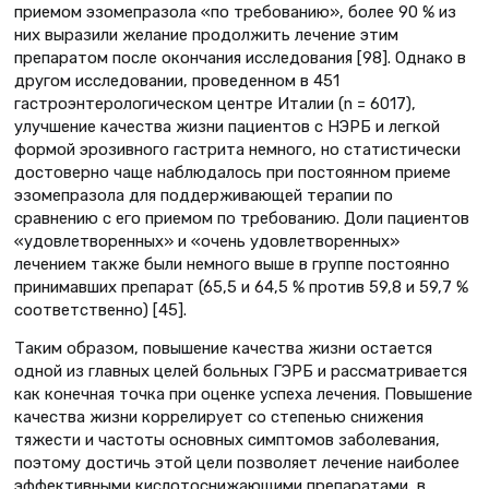
приемом эзомепразола «по требованию», более 90 % из
них выразили желание продолжить лечение этим
препаратом после окончания исследования [98]. Однако в
другом исследовании, проведенном в 451
гастроэнтерологическом центре Италии (n = 6017),
улучшение качества жизни пациентов с НЭРБ и легкой
формой эрозивного гастрита немного, но статистически
достоверно чаще наблюдалось при постоянном приеме
эзомепразола для поддерживающей терапии по
сравнению с его приемом по требованию. Доли пациентов
«удовлетворенных» и «очень удовлетворенных»
лечением также были немного выше в группе постоянно
принимавших препарат (65,5 и 64,5 % против 59,8 и 59,7 %
соответственно) [45].
Таким образом, повышение качества жизни остается
одной из главных целей больных ГЭРБ и рассматривается
как конечная точка при оценке успеха лечения. Повышение
качества жизни коррелирует со степенью снижения
тяжести и частоты основных симптомов заболевания,
поэтому достичь этой цели позволяет лечение наиболее
эффективными кислотоснижающими препаратами, в