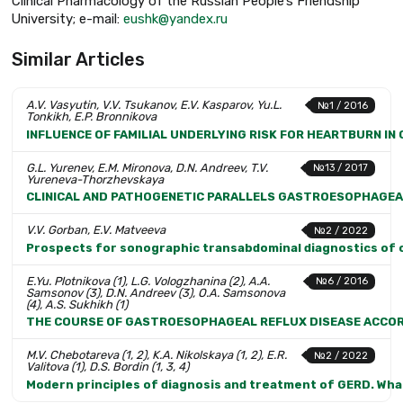
Clinical Pharmacology of the Russian People’s Friendship
University; e-mail:
eushk@yandex.ru
Similar Articles
A.V. Vasyutin, V.V. Tsukanov, E.V. Kasparov, Yu.L.
№1 / 2016
Tonkikh, E.P. Bronnikova
INFLUENCE OF FAMILIAL UNDERLYING RISK FOR HEARTBURN IN
G.L. Yurenev, E.M. Mironova, D.N. Andreev, T.V.
№13 / 2017
Yureneva-Thorzhevskaya
CLINICAL AND PATHOGENETIC PARALLELS GASTROESOPHAGEAL
V.V. Gorban, E.V. Matveeva
№2 / 2022
Prospects for sonographic transabdominal diagnostics of 
E.Yu. Plotnikova (1), L.G. Vologzhanina (2), A.A.
№6 / 2016
Samsonov (3), D.N. Andreev (3), O.A. Samsonova
(4), A.S. Sukhikh (1)
THE COURSE OF GASTROESOPHAGEAL REFLUX DISEASE ACCOR
M.V. Chebotareva (1, 2), K.A. Nikolskaya (1, 2), E.R.
№2 / 2022
Valitova (1), D.S. Bordin (1, 3, 4)
Modern principles of diagnosis and treatment of GERD. What