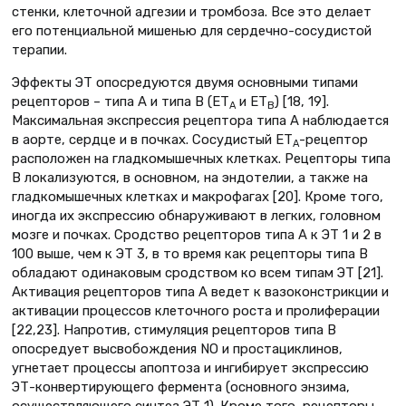
стенки, клеточной адгезии и тромбоза. Все это делает
его потенциальной мишенью для сердечно-сосудистой
терапии.
Эффекты ЭТ опосредуются двумя основными типами
рецепторов – типа А и типа В (EТ
и ЕТ
) [18, 19].
A
В
Максимальная экспрессия рецептора типа А наблюдается
в аорте, сердце и в почках. Сосудистый EТ
-рецептор
A
расположен на гладкомышечных клетках. Рецепторы типа
В локализуются, в основном, на эндотелии, а также на
гладкомышечных клетках и макрофагах [20]. Кроме того,
иногда их экспрессию обнаруживают в легких, головном
мозге и почках. Сродство рецепторов типа А к ЭТ 1 и 2 в
100 выше, чем к ЭТ 3, в то время как рецепторы типа В
обладают одинаковым сродством ко всем типам ЭТ [21].
Активация рецепторов типа А ведет к вазоконстрикции и
активации процессов клеточного роста и пролиферации
[22,23]. Напротив, стимуляция рецепторов типа В
опосредует высвобождения NO и простациклинов,
угнетает процессы апоптоза и ингибирует экспрессию
ЭТ-конвертирующего фермента (основного энзима,