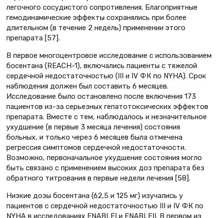
легочного сосудистого сопротивления. Благоприятные
гемодинамические эффекты сохранялись при более
длительном (в течение 2 недель) применении этого
препарата [57].
В первое многоцентровое исследование с использованием
босентана (REACH-1), включались пациенты с тяжелой
сердечной недостаточностью (III и IV ФК по NYHA). Срок
наблюдения должен был составить 6 месяцев.
Исследование было остановлено после включения 173
пациентов из-за серьезных гепатотоксических эффектов
препарата. Вместе с тем, наблюдалось и незначительное
ухудшение (в первые 3 месяца лечения) состояния
больных, и только через 6 месяцев была отмечена
регрессия симптомов сердечной недостаточности.
Возможно, первоначальное ухудшение состояния могло
быть связано с применением высоких доз препарата без
обратного титрования в первые недели лечения [58].
Низкие дозы босентана (62,5 и 125 мг) изучались у
пациентов с сердечной недостаточностью III и IV ФК по
NYHA в исследованиях ENABLEI и ENABLEII. В первом из