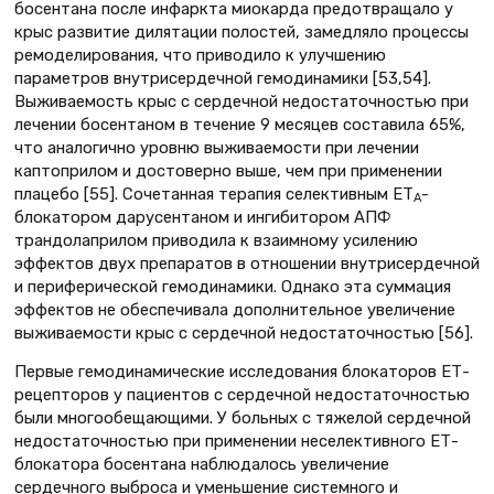
босентана после инфаркта миокарда предотвращало у
крыс развитие дилятации полостей, замедляло процессы
ремоделирования, что приводило к улучшению
параметров внутрисердечной гемодинамики [53,54].
Выживаемость крыс с сердечной недостаточностью при
лечении босентаном в течение 9 месяцев составила 65%,
что аналогично уровню выживаемости при лечении
каптоприлом и достоверно выше, чем при применении
плацебо [55]. Сочетанная терапия селективным ЕТ
-
А
блокатором дарусентаном и ингибитором АПФ
трандолаприлом приводила к взаимному усилению
эффектов двух препаратов в отношении внутрисердечной
и периферической гемодинамики. Однако эта суммация
эффектов не обеспечивала дополнительное увеличение
выживаемости крыс с сердечной недостаточностью [56].
Первые гемодинамические исследования блокаторов ЕТ-
рецепторов у пациентов с сердечной недостаточностью
были многообещающими. У больных с тяжелой сердечной
недостаточностью при применении неселективного ЕТ-
блокатора босентана наблюдалось увеличение
сердечного выброса и уменьшение системного и