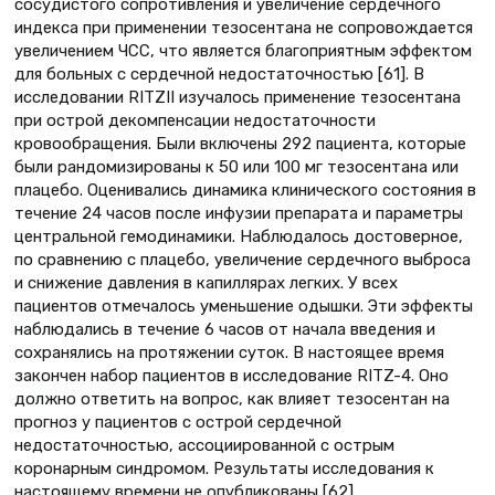
сосудистого сопротивления и увеличение сердечного
индекса при применении тезосентана не сопровождается
увеличением ЧСС, что является благоприятным эффектом
для больных с сердечной недостаточностью [61]. В
исследовании RITZII изучалось применение тезосентана
при острой декомпенсации недостаточности
кровообращения. Были включены 292 пациента, которые
были рандомизированы к 50 или 100 мг тезосентана или
плацебо. Оценивались динамика клинического состояния в
течение 24 часов после инфузии препарата и параметры
центральной гемодинамики. Наблюдалось достоверное,
по сравнению с плацебо, увеличение сердечного выброса
и снижение давления в капиллярах легких. У всех
пациентов отмечалось уменьшение одышки. Эти эффекты
наблюдались в течение 6 часов от начала введения и
сохранялись на протяжении суток. В настоящее время
закончен набор пациентов в исследование RITZ-4. Оно
должно ответить на вопрос, как влияет тезосентан на
прогноз у пациентов с острой сердечной
недостаточностью, ассоциированной с острым
коронарным синдромом. Результаты исследования к
настоящему времени не опубликованы [62].