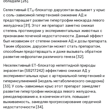
обладали [26].
Селективный ЕТ
-блокатор дарусентан вызывает у крыс
А
с соль-зависимой гипертензией снижение АД и
предотвращает развитие гипертрофии миокарда левого
желудочка [31]. Этот же препарат заметно снижал
степень протеинурии у экспериментальных животных с
признаками почечной недостаточности. Данный эффект
был независим от степени снижения АД и дозы препарата.
Таким образом, дарусентан может стать препаратом,
способным предотвращать и даже вызывать обратное
развитие нефропатии различного генеза [32].
Неселективный ЕТ-блокатор непептидной природы
энрасентан (SB217242) эффективно снижал АД у
экспериментальных крыс с артериальной гипертензией и
гиперинсулинемией (модель метаболического синдрома)
[33]. У соль-зависимых крыс этот препарат замедляет
развитие гипертрофии миокарда левого желудочка,
ремоделирования и, в конечном итоге, повышает
выживаемость, замедляя прогрессирование сердечной
недостаточности [34].