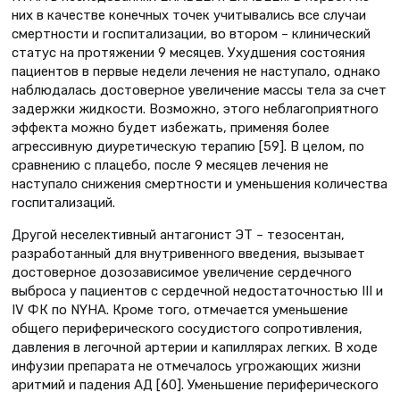
них в качестве конечных точек учитывались все случаи
смертности и госпитализации, во втором – клинический
статус на протяжении 9 месяцев. Ухудшения состояния
пациентов в первые недели лечения не наступало, однако
наблюдалась достоверное увеличение массы тела за счет
задержки жидкости. Возможно, этого неблагоприятного
эффекта можно будет избежать, применяя более
агрессивную диуретическую терапию [59]. В целом, по
сравнению с плацебо, после 9 месяцев лечения не
наступало снижения смертности и уменьшения количества
госпитализаций.
Другой неселективный антагонист ЭТ – тезосентан,
разработанный для внутривенного введения, вызывает
достоверное дозозависимое увеличение сердечного
выброса у пациентов с сердечной недостаточностью III и
IV ФК по NYHA. Кроме того, отмечается уменьшение
общего периферического сосудистого сопротивления,
давления в легочной артерии и капиллярах легких. В ходе
инфузии препарата не отмечалось угрожающих жизни
аритмий и падения АД [60]. Уменьшение периферического