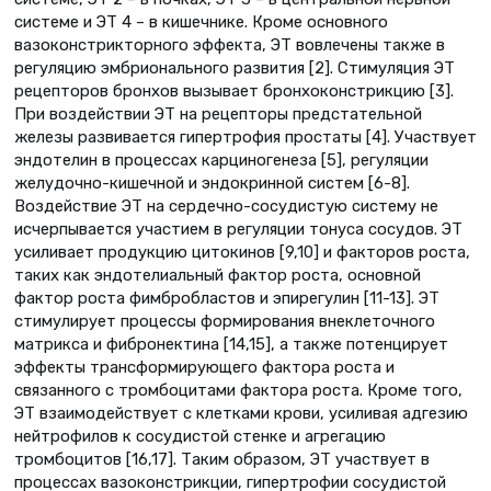
системе и ЭТ 4 – в кишечнике. Кроме основного
вазоконстрикторного эффекта, ЭТ вовлечены также в
регуляцию эмбрионального развития [2]. Стимуляция ЭТ
рецепторов бронхов вызывает бронхоконстрикцию [3].
При воздействии ЭТ на рецепторы предстательной
железы развивается гипертрофия простаты [4]. Участвует
эндотелин в процессах карциногенеза [5], регуляции
желудочно-кишечной и эндокринной систем [6-8].
Воздействие ЭТ на сердечно-сосудистую систему не
исчерпывается участием в регуляции тонуса сосудов. ЭТ
усиливает продукцию цитокинов [9,10] и факторов роста,
таких как эндотелиальный фактор роста, основной
фактор роста фимбробластов и эпирегулин [11-13]. ЭТ
стимулирует процессы формирования внеклеточного
матрикса и фибронектина [14,15], а также потенцирует
эффекты трансформирующего фактора роста и
связанного с тромбоцитами фактора роста. Кроме того,
ЭТ взаимодействует с клетками крови, усиливая адгезию
нейтрофилов к сосудистой стенке и агрегацию
тромбоцитов [16,17]. Таким образом, ЭТ участвует в
процессах вазоконстрикции, гипертрофии сосудистой