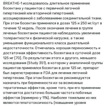
BREATHE-1 исследовалось длительное применение
босентана у пациентов с первичной легочной
гипертензией или вторичной гипертонией,
ассоциированной с заболеваниями соединительной ткани.
При этом босентан применялся в дозах 125 и 250 мг/сут в
течение 12 недель. После окончания лечения в группе
леченых босентаном пациентов наблюдалось увеличение
толерантности к физической нагрузке, а также
уменьшение функционального класса дыхательной
недостаточности. Отмечалась хорошая переносимость и
достаточная эффективность босентана в суточной дозе
125 мг [70]. По результатам этого и другого, меньшего
исследования (Study 351), в котором у аналогичной группы
пациентов применялся босентан в дозе 125 мг, препарат
был зарегистрирован в FDA для лечения легочной
гипертензии. При этом босентан не рекомендуется
назначать при беременности из-за возможных
тератогенных эффектов, кроме того, при его применении
отмечается достаточно большая частота побочных
эффектов (примерно у 11%). Наиболее тяжелыми из них
являются гепатотоксичность (повышение уровня