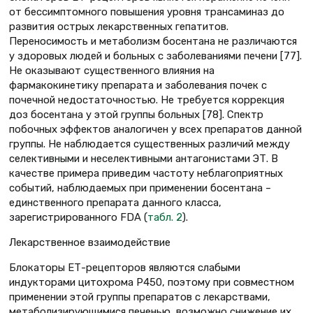
от бессимптомного повышения уровня трансаминаз до
развития острых лекарственных гепатитов.
Переносимость и метаболизм босентана не различаются
у здоровых людей и больных с заболеваниями печени [77].
Не оказывают существенного влияния на
фармакокинетику препарата и заболевания почек с
почечной недостаточностью. Не требуется коррекция
доз босентана у этой группы больных [78]. Спектр
побочных эффектов аналогичен у всех препаратов данной
группы. Не наблюдается существенных различий между
селективными и неселективными антагонистами ЭТ. В
качестве примера приведим частоту неблагоприятных
событий, наблюдаемых при применении босентана –
единственного препарата данного класса,
зарегистрированного FDA (
табл. 2
).
Лекарственное взаимодействие
Блокаторы ЕТ-рецепторов являются слабыми
индукторами цитохрома Р450, поэтому при совместном
применении этой группы препаратов с лекарствами,
метаболизирующимися печенью, возможно снижение их