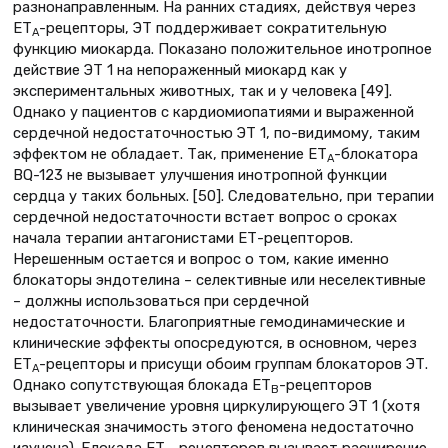
разнонаправленным. На ранних стадиях, действуя через
ЕТ
-рецепторы, ЭТ поддерживает сократительную
А
функцию миокарда. Показано положительное инотропное
действие ЭТ 1 на непораженный миокард как у
экспериментальных животных, так и у человека [49].
Однако у пациентов с кардиомиопатиями и выраженной
сердечной недостаточностью ЭТ 1, по-видимому, таким
эффектом не обладает. Так, применение ЕТ
-блокатора
А
BQ-123 не вызывает улучшения инотропной функции
сердца у таких больных. [50]. Следовательно, при терапии
сердечной недостаточности встает вопрос о сроках
начала терапии антагонистами ЕТ-рецепторов.
Нерешенным остается и вопрос о том, какие именно
блокаторы эндотелина – селективные или неселективные
– должны использоваться при сердечной
недостаточности. Благоприятные гемодинамические и
клинические эффекты опосредуются, в основном, через
ЕТ
-рецепторы и присущи обоим группам блокаторов ЭТ.
А
Однако сопутствующая блокада ЕТ
-рецепторов
В
вызывает увеличение уровня циркулирующего ЭТ 1 (хотя
клиническая значимость этого феномена недостаточно
изучена). Блокада ЕТ
-рецепторов вызывает расширение