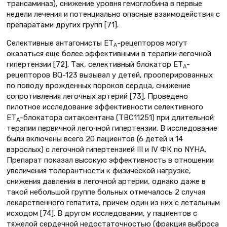
трансаминаз), снижение уровня гемоглобина в первые
недели лечения и потенциально опасные взаимодействия с
препаратами других групп [71].
Селективные антагонисты ЕТ
-рецепторов могут
А
оказаться еще более эффективными в терапии легочной
гипертензии [72]. Так, селективный блокатор ЕТ
-
А
рецепторов BQ-123 вызывал у детей, прооперированных
по поводу врожденных пороков сердца, снижение
сопротивления легочных артерий [73]. Проведено
пилотное исследование эффективности селективного
ЕТ
-блокатора ситаксентана (ТВС11251) при длительной
А
терапии первичной легочной гипертензии. В исследование
были включены всего 20 пациентов (6 детей и 14
взрослых) с легочной гипертензией III и IV ФК по NYHA.
Препарат показал высокую эффективность в отношении
увеличения толерантности к физической нагрузке,
снижения давления в легочной артерии, однако даже в
такой небольшой группе больных отмечалось 2 случая
лекарственного гепатита, причем один из них с летальным
исходом [74]. В другом исследовании, у пациентов с
тяжелой сердечной недостаточностью (фракция выброса