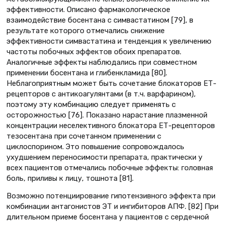
эффективности. Описано фармакологическое
взаимодействие босентана с симвастатином [79], в
результате которого отмечались снижение
эффективности симвастатина и тенденция к увеличению
частоты побочных эффектов обоих препаратов.
Аналогичные эффекты наблюдались при совместном
применении босентана и глибенкламида [80].
Неблагоприятным может быть сочетание блокаторов ЕТ-
рецепторов с антикоагулянтами (в т.ч. варфарином),
поэтому эту комбинацию следует применять с
осторожностью [76]. Показано нарастание плазменной
концентрации неселективного блокатора ЕТ-рецепторов
тезосентана при сочетанном применении с
циклоспорином. Это повышение сопровождалось
ухудшением переносимости препарата, практически у
всех пациентов отмечались побочные эффекты: головная
боль, приливы к лицу, тошнота [81].
Возможно потенциирование гипотензивного эффекта при
комбинации антагонистов ЭТ и ингибиторов АПФ. [82] При
длительном приеме босентана у пациентов с сердечной