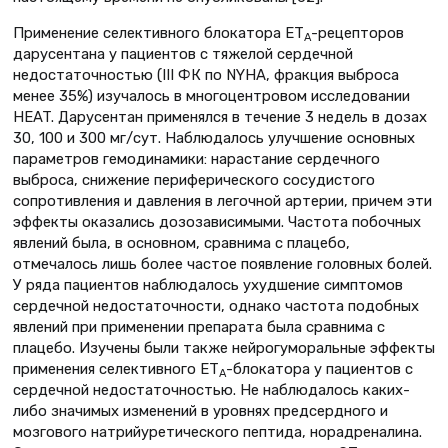
Применение селективного блокатора ЕТ
-рецепторов
А
дарусентана у пациентов с тяжелой сердечной
недостаточностью (III ФК по NYHA, фракция выброса
менее 35%) изучалось в многоцентровом исследовании
HEAT. Дарусентан применялся в течение 3 недель в дозах
30, 100 и 300 мг/сут. Наблюдалось улучшение основных
параметров гемодинамики: нарастание сердечного
выброса, снижение периферического сосудистого
сопротивления и давления в легочной артерии, причем эти
эффекты оказались дозозависимыми. Частота побочных
явлений была, в основном, сравнима с плацебо,
отмечалось лишь более частое появление головных болей.
У ряда пациентов наблюдалось ухудшение симптомов
сердечной недостаточности, однако частота подобных
явлений при применении препарата была сравнима с
плацебо. Изучены были также нейрогуморальные эффекты
применения селективного ЕТ
-блокатора у пациентов с
А
сердечной недостаточностью. Не наблюдалось каких-
либо значимых изменений в уровнях предсердного и
мозгового натрийуретического пептида, норадреналина.