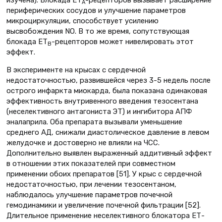
А
периферических сосудов и улучшение параметров
микроциркуляции, способствует усилению
высвобождения NO. В то же время, сопутствующая
блокада ЕТ
-рецепторов может нивелировать этот
В
эффект.
В эксперименте на крысах с сердечной
недостаточностью, развившейся через 3-5 недель после
острого инфаркта миокарда, была показана одинаковая
эффективность внутривенного введения тезосентана
(неселективного антагониста ЭТ) и ингибитора АПФ
эналаприла. Оба препарата вызывали уменьшение
среднего АД, снижали диастолическое давление в левом
желудочке и достоверно не влияли на ЧСС.
Дополнительно выявлен выраженный аддитивный эффект
в отношении этих показателей при совместном
применении обоих препаратов [51]. У крыс с сердечной
недостаточностью, при лечении тезосентаном,
наблюдалось улучшение параметров почечной
гемодинамики и увеличение почечной фильтрации [52].
Длительное применение неселективного блокатора ЕТ-