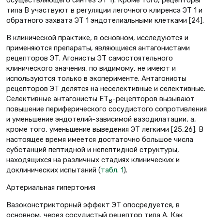
осуществляющего синтез ЭТ 1). Кроме того, рецепторы
типа В участвуют в регуляции легочного клиренса ЭТ 1 и
обратного захвата ЭТ 1 эндотелиальными клетками [24].
В клинической практике, в основном, исследуются и
применяются препараты, являющиеся антагонистами
рецепторов ЭТ. Агонисты ЭТ самостоятельного
клинического значения, по видимому, не имеют и
используются только в эксперименте. Антагонисты
рецепторов ЭТ делятся на неселективные и селективные.
Селективные антагонисты ЕТ
-рецепторов вызывают
В
повышение периферического сосудистого сопротивления
и уменьшение эндотелий-зависимой вазодилатации, а,
кроме того, уменьшение выведения ЭТ легкими [25,26]. В
настоящее время имеется достаточно большое числа
субстанций пептидной и непептидной структуры,
находящихся на различных стадиях клинических и
доклинических испытаний (
табл. 1
).
Артериальная гипертония
Вазоконстрикторный эффект ЭТ опосредуется, в
основном, через сосудистый рецептор типа А. Как