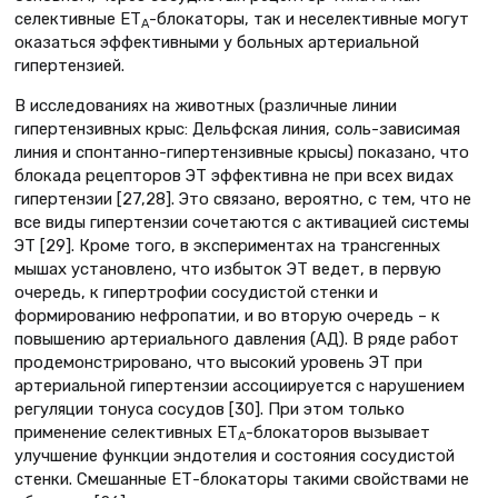
селективные ЕТ
-блокаторы, так и неселективные могут
А
оказаться эффективными у больных артериальной
гипертензией.
В исследованиях на животных (различные линии
гипертензивных крыс: Дельфская линия, соль-зависимая
линия и спонтанно-гипертензивные крысы) показано, что
блокада рецепторов ЭТ эффективна не при всех видах
гипертензии [27,28]. Это связано, вероятно, с тем, что не
все виды гипертензии сочетаются с активацией системы
ЭТ [29]. Кроме того, в экспериментах на трансгенных
мышах установлено, что избыток ЭТ ведет, в первую
очередь, к гипертрофии сосудистой стенки и
формированию нефропатии, и во вторую очередь – к
повышению артериального давления (АД). В ряде работ
продемонстрировано, что высокий уровень ЭТ при
артериальной гипертензии ассоциируется с нарушением
регуляции тонуса сосудов [30]. При этом только
применение селективных ЕТ
-блокаторов вызывает
А
улучшение функции эндотелия и состояния сосудистой
стенки. Смешанные ЕТ-блокаторы такими свойствами не