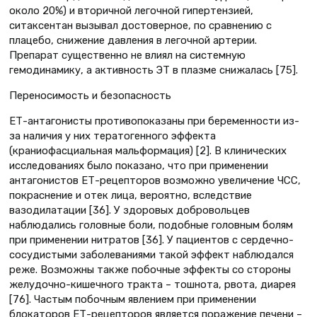
около 20%) и вторичной легочной гипертензией,
ситаксентан вызывал достоверное, по сравнению с
плацебо, снижение давления в легочной артерии.
Препарат существенно не влиял на системную
гемодинамику, а активность ЭТ в плазме снижалась [75].
Переносимость и безопасность
ЕТ-антагонисты противопоказаны при беременности из-
за наличия у них тератогенного эффекта
(краниофасциальная мальформация) [2]. В клинических
исследованиях было показано, что при применении
антагонистов ЕТ-рецепторов возможно увеличение ЧСС,
покраснение и отек лица, вероятно, вследствие
вазодилатации [36]. У здоровых добровольцев
наблюдались головные боли, подобные головным болям
при применении нитратов [36]. У пациентов с сердечно-
сосудистыми заболеваниями такой эффект наблюдался
реже. Возможны также побочные эффекты со стороны
желудочно-кишечного тракта – тошнота, рвота, диарея
[76]. Частым побочным явлением при применении
блокаторов ЕТ-рецепторов является поражение печени –