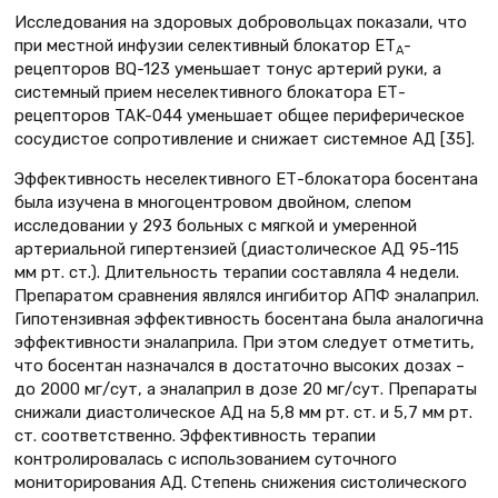
Исследования на здоровых добровольцах показали, что
при местной инфузии селективный блокатор ЕТ
-
А
рецепторов BQ-123 уменьшает тонус артерий руки, а
системный прием неселективного блокатора ЕТ-
рецепторов TAK-044 уменьшает общее периферическое
сосудистое сопротивление и снижает системное АД [35].
Эффективность неселективного ЕТ-блокатора босентана
была изучена в многоцентровом двойном, слепом
исследовании у 293 больных с мягкой и умеренной
артериальной гипертензией (диастолическое АД 95-115
мм рт. ст.). Длительность терапии составляла 4 недели.
Препаратом сравнения являлся ингибитор АПФ эналаприл.
Гипотензивная эффективность босентана была аналогична
эффективности эналаприла. При этом следует отметить,
что босентан назначался в достаточно высоких дозах –
до 2000 мг/сут, а эналаприл в дозе 20 мг/сут. Препараты
снижали диастолическое АД на 5,8 мм рт. ст. и 5,7 мм рт.
ст. соответственно. Эффективность терапии
контролировалась с использованием суточного
мониторирования АД. Степень снижения систолического