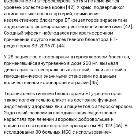
выраженности атеросклероза, хотя и не изменяется
уровень холестерина крови [42]. У крыс, подвергшихся
ангиопластике сонных артерий, применение
неселективного блокатора ЕТ-рецепторов энрасентана
задерживало формирование рестенозов и неоинтимы [43].
Сходный эффект наблюдался при краткосрочном
применении другого неселективного блокатора ЕТ-
рецепторов SB-209670 [44].
У 28 пациентов с коронарным атеросклерозом босентан,
применявшийся внутривенно в дозе 200 мг, вызывал
дилатацию как непораженных артерий, так и артерий с
гемодинамически значимыми стенозами по данным
количественной коронароангиографии [45].
Терапия селективными блокаторами ЕТ
-рецепторов
А
также положительно влияет на состояние функции
эндотелия у здоровых лиц и пациентов с атеросклерозом.
Эндотелий-зависимая вазодилатация существенно
нарастала при лечении здоровых добровольцев и
пациентов с атеросклерозом препаратом BQ-123 [46]. В
исследовании 80 больных ИБС с использованием