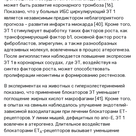
может быть развитие коронарного тромбоза [16].
Показано, что у больных ИБС циркулирующий ЭТ 1
является независимым предиктором неблагоприятного
прогноза – развития инфаркта миокарда [40]. Кроме того,
ЭТ 1 стимулирует выработку таких факторов роста, как
трансформирующий фактор b1, основной фактор роста
фибробластов, эпирегулин, а также разнообразных
адгезивных молекул, вовлеченных в процесс атерогенеза.
После ангиопластики наблюдается повышение экспрессии
ЭТ 1 в коронарных сосудах, .где ЭТ, воздействуя на
синтез факторов роста, может способствовать
пролиферации неоинтимы и формированию рестенозов.
В экспериментах на животных с гиперхолестеринемией
показано, что применение блокаторов ЭТ уменьшает
поглощение жирных кислот макрофагами [41]. Кроме того,
в опытах на свиньях наблюдалось улучшение эндотелий-
зависимой вазодилатации при лечении блокаторами ЕТ-
рецепторов. У линии мышей, дефицитных по апо-Е, ЭТ 1
вовлечен в атерогенез. Длительное воздействие
блокаторами ЕТ
-рецепторов вызывает уменьшение
А