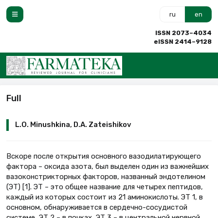
ru
en
ISSN 2073–4034
eISSN 2414–9128
Full
L.O. Minushkina, D.A. Zateishikov
Вскоре после открытия основного вазодилатирующего
фактора – оксида азота, был выделен один из важнейших
вазоконстрикторных факторов, названный эндотелином
(ЭТ) [1]. ЭТ – это общее название для четырех пептидов,
каждый из которых состоит из 21 аминокислоты. ЭТ 1, в
основном, обнаруживается в сердечно-сосудистой
системе, ЭТ 2 – в почках, ЭТ 3 – в центральной нервной