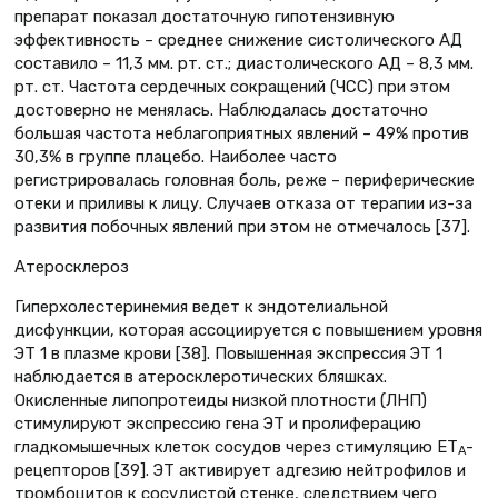
препарат показал достаточную гипотензивную
эффективность – среднее снижение систолического АД
составило – 11,3 мм. рт. ст.; диастолического АД – 8,3 мм.
рт. ст. Частота сердечных сокращений (ЧСС) при этом
достоверно не менялась. Наблюдалась достаточно
большая частота неблагоприятных явлений – 49% против
30,3% в группе плацебо. Наиболее часто
регистрировалась головная боль, реже – периферические
отеки и приливы к лицу. Случаев отказа от терапии из-за
развития побочных явлений при этом не отмечалось [37].
Атеросклероз
Гиперхолестеринемия ведет к эндотелиальной
дисфункции, которая ассоциируется с повышением уровня
ЭТ 1 в плазме крови [38]. Повышенная экспрессия ЭТ 1
наблюдается в атеросклеротических бляшках.
Окисленные липопротеиды низкой плотности (ЛНП)
стимулируют экспрессию гена ЭТ и пролиферацию
гладкомышечных клеток сосудов через стимуляцию ЕТ
-
А
рецепторов [39]. ЭТ активирует адгезию нейтрофилов и
тромбоцитов к сосудистой стенке, следствием чего