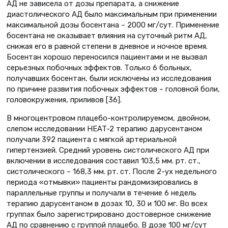
АД не зависела от дозы препарата, а снижение
диастолического АД было максимальным при применении
максимальной дозы босентана – 2000 мг/сут. Применение
босентана не оказывает влияния на суточный ритм АД,
снижая его в равной степени в дневное и ночное время.
Босентан хорошо переносился пациентами и не вызвал
серьезных побочных эффектов. Только 6 больных,
получавших босентан, были исключены из исследования
по причине развития побочных эффектов – головной боли,
головокружения, приливов [36].
В многоцентровом плацебо-контролируемом, двойном,
слепом исследовании HEAT-2 терапию дарусентаном
получали 392 пациента с мягкой артериальной
гипертензией. Средний уровень систолического АД при
включении в исследования составил 103,5 мм. рт. ст.,
систолического – 168,3 мм. рт. ст. После 2-ух недельного
периода «отмывки» пациенты рандомизировались в
параллельные группы и получали в течение 6 недель
терапию дарусентаном в дозах 10, 30 и 100 мг. Во всех
группах было зарегистрировано достоверное снижение
АД по сравнению с группой плацебо. В дозе 100 мг/сут