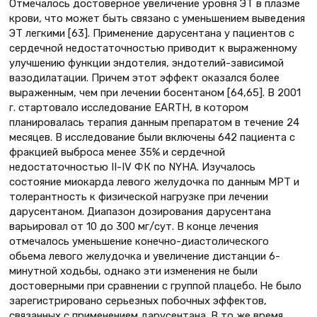
Отмечалось достоверное увеличение уровня ЭТ в плазме
крови, что может быть связано с уменьшением выведения
ЭТ легкими [63]. Применение дарусентана у пациентов с
сердечной недостаточностью приводит к выраженному
улучшению функции эндотелия, эндотелий-зависимой
вазодилатации. Причем этот эффект оказался более
выраженным, чем при лечении босентаном [64,65]. В 2001
г. стартовало исследование EARTH, в котором
планировалась терапия данным препаратом в течение 24
месяцев. В исследование были включены 642 пациента с
фракцией выброса менее 35% и сердечной
недостаточностью II-IV ФК по NYHA. Изучалось
состояние миокарда левого желудочка по данным МРТ и
толерантность к физической нагрузке при лечении
дарусентаном. Диапазон дозирования дарусентана
варьировал от 10 до 300 мг/сут. В конце лечения
отмечалось уменьшение конечно-диастолического
обьема левого желудочка и увеличение дистанции 6-
минутной ходьбы, однако эти изменения не были
достоверными при сравнении с группой плацебо. Не было
зарегистрировано серьезных побочных эффектов,
связанных с применением дарусентана. В то же время,