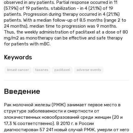
observed in any patients. Partial response occurred in 11
(57.9%) of 19 patients, stabilization - in 4 (21.1%) of 19
patients. Progression during therapy occurred in 4 (21.1%)
patients. With a median follow-up of 8.5 months (range 2 to
24 months), median time to progression was 9 months.
Thus, the weekly administration of paclitaxel at a dose of 80
mg/m2 as monotherapy can be effective and safe therapy
for patients with mBC.
Keywords
breast cancer
taxanes
paclitaxel
adverse events
Введение
Рак молочной железы (РМЖ) занимает первое место в
структуре заболеваемости и смертности от
злокачественных новообразований среди женщин (20 и
17,3 % соответственно). В 2010 г. в России
диагностирован 57 241 новый случай РМЖ, умерли от него