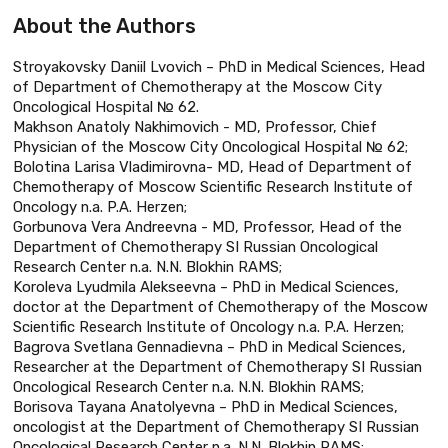
About the Authors
Stroyakovsky Daniil Lvovich – PhD in Medical Sciences, Head
of Department of Chemotherapy at the Moscow City
Oncological Hospital № 62.
Makhson Anatoly Nakhimovich - MD, Professor, Chief
Physician of the Moscow City Oncological Hospital № 62;
Bolotina Larisa Vladimirovna- MD, Head of Department of
Chemotherapy of Moscow Scientific Research Institute of
Oncology n.a. P.A. Herzen;
Gorbunova Vera Andreevna - MD, Professor, Head of the
Department of Chemotherapy SI Russian Oncological
Research Center n.a. N.N. Blokhin RAMS;
Koroleva Lyudmila Alekseevna – PhD in Medical Sciences,
doctor at the Department of Chemotherapy of the Moscow
Scientific Research Institute of Oncology n.a. P.A. Herzen;
Bagrova Svetlana Gennadievna – PhD in Medical Sciences,
Researcher at the Department of Chemotherapy SI Russian
Oncological Research Center n.a. N.N. Blokhin RAMS;
Borisova Tayana Anatolyevna – PhD in Medical Sciences,
oncologist at the Department of Chemotherapy SI Russian
Oncological Research Center n.a. N.N. Blokhin RAMS;