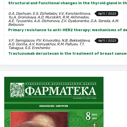
Structural and functional changes in the thyroid gland in th
G.A. Dashyan, E.S. Dzhelialov, V.V. Konstantinova,
№11 / 2023
Yu.A. Gronskaya, A.D. Murskikh, R.M. Akhmedov,
A.E. Tyusenko, A.A. Olchonova, Z.V. Dyakonenko, O.A. Sereda, A.M.
Belousov
Primary resistance to anti-HER2 therapy: mechanisms of 
V.F. Semiglazov, P.V. Krivorotko, N.B. Bekkeldieva,
№11 / 2023
A.O. Gorina, A.V. Komyakhov, R.M. Paltuev, T.T.
Tabagua, S.S. Ereshenko
Trastuzumab deruxtecan in the treatment of breast cance