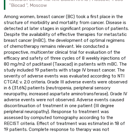
"Biocad ", Moscow
Among women, breast cancer (BC) took a first place in the
structure of morbidity and mortality from cancer. Disease is
detected at later stages in significant proportion of patients.
Despite the availability of effective therapies for metastatic
breast cancer (mBC), the development of optimal regimens
of chemotherapy remains relevant. We conducted a
prospective, multicenter clinical trial for evaluation of the
efficacy and safety of three cycles of 8 weekly injections of
80 mg/m2 of paclitaxel (Taxacad) in patients with mBC. The
study included 19 patients with stage IV breast cancer. The
severity of adverse events was evaluated according to NTI
CTCAE v. 2.0 criteria. Grade III adverse events were observed
in 6 (31.6%) patients (neutropenia, peripheral sensory
neuropathy, increased aspartate aminotransferase). Grade IV
adverse events were not observed. Adverse events caused
discontinuation of treatment in one patient (III degree
peripheral neuropathy). Response to treatment was
assessed by computed tomography according to the
RECIST criteria. Effect of treatment was estimated in 18 of
19 patients. Complete response to therapy was not