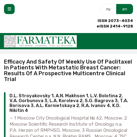
ru
en
ISSN 2073–4034
eISSN 2414–9128
Efficacy And Safety Of Weekly Use Of Paclitaxel
In Patients With Metastatic Breast Cancer:
Results Of A Prospective Multicentre Clinical
Trial
D.L. Stroyakovsky 1, A.N. Makhson 1, L.V. Bolotina 2,
V.A. Gorbunova 3, L.A. Koroleva 2, S.G. Bagrova 3, T.A.
Borisova 3, A.L. Kornietskaya 2, R.A. Ivanov 4, K.D.
Nikitin 4
1 Moscow City Oncological Hospital № 62, Moscow; 2
Moscow Scientific Research Institute of Oncology n.a.
P.A. Herzen of RMPHSD, Moscow; 3 Russian Oncological
Research Center n.a. N.N. Blokhin RAMS , Moscow; 4 JSC