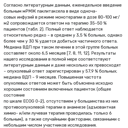
Согласно литературным данным, еженедельное введение
больным мРМЖ паклитаксела в виде одноча-
совых инфузий в режиме монотерапии в дозе 80–100 мг/
м2 сопровождается ответом на терапию 35–50 %
пациентов (табл. 2). Полный ответ наблюдается
относительно редко – в среднем у 3,5 % больных, однако
более чем у 30 % удается добиться частичного ответа.
Медиана ВДП при таком лечении в этой группе больных
составляет около 6,5 месяцев [7, 8, 11, 12]. Результаты
нашего исследования в полной мере соответствуют
литературным данным и даже несколько их превосходят
– опухолевый ответ зарегистрирован у 57,9 % больных;
медиана ВДП – 9 месяцев. Повышенная частота
опухолевых ответов может быть объяснена исходно
хорошим состоянием включенных пациенток (общее
состояние
по шкале ECOG 0–2), отсутствием у большинства из них
противоопухолевой терапии в анамнезе (адъювантная
химио- и/или лучевая терапия проводилась только 6
больным), а также случайными факторами, связанными с
небольшим числом участников исследования.