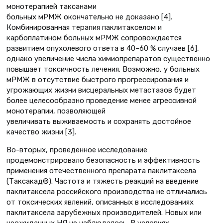
монотерапией таксанами
больных мРМЖ окончательно не доказано [4].
Комбинированная терапия паклитакселом и
карбоплатином больных мРМЖ сопровождается
развитием опухолевого ответа в 40–60 % случаев [6],
однако увеличение числа химиопрепаратов существенно
повышает токсичность лечения. Возможно, у больных
мРМЖ в отсутствие быстрого прогрессирования и
угрожающих жизни висцеральных метастазов будет
более целесообразно проведение менее агрессивной
монотерапии, позволяющей
увеличивать выживаемость и сохранять достойное
качество жизни [3].
Во-вторых, проведенное исследование
продемонстрировало безопасность и эффективность
применения отечественного препарата паклитаксела
(Таксакад®). Частота и тяжесть реакций на введение
паклитаксела российского производства не отличались
от токсических явлений, описанных в исследованиях
паклитаксела зарубежных производителей. Новых или
неожиданных НЯ не наблюдалось. В условиях