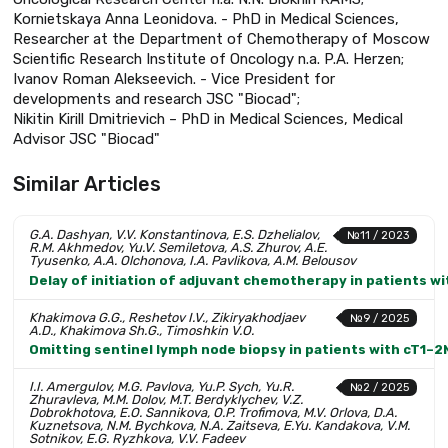
Kornietskaya Anna Leonidova. - PhD in Medical Sciences,
Researcher at the Department of Chemotherapy of Moscow
Scientific Research Institute of Oncology n.a. P.A. Herzen;
Ivanov Roman Alekseevich. - Vice President for
developments and research JSC "Biocad";
Nikitin Kirill Dmitrievich – PhD in Medical Sciences, Medical
Advisor JSC "Biocad"
Similar Articles
G.A. Dashyan, V.V. Konstantinova, E.S. Dzhelialov,
№11 / 2023
R.M. Akhmedov, Yu.V. Semiletova, A.S. Zhurov, A.E.
Tyusenko, A.A. Olchonova, I.A. Pavlikova, A.M. Belousov
Delay of initiation of adjuvant chemotherapy in patients 
Khakimova G.G., Reshetov I.V., Zikiryakhodjaev
№9 / 2025
A.D., Khakimova Sh.G., Timoshkin V.O.
Omitting sentinel lymph node biopsy in patients with cT1–2
I.I. Amergulov, M.G. Pavlova, Yu.P. Sych, Yu.R.
№2 / 2025
Zhuravleva, M.M. Dolov, M.T. Berdyklychev, V.Z.
Dobrokhotova, E.O. Sannikova, O.P. Trofimova, M.V. Orlova, D.A.
Kuznetsova, N.M. Bychkova, N.A. Zaitseva, E.Yu. Kandakova, V.M.
Sotnikov, E.G. Ryzhkova, V.V. Fadeev