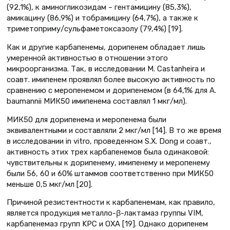
(92,1%), к аминогликозидам – гентамицину (85,3%),
амикацину (86,9%) и тобрамицину (64,7%), а также к
триметоприму/сульфаметоксазолу (79,4%) [19].
Как и другие карбапенемы, дорипенем обладает лишь
умеренной активностью в отношении этого
микроорганизма. Так, в исследовании M. Castanheira и
соавт. имипенем проявлял более высокую активность по
сравнению с меропенемом и дорипенемом (в 64,1% для A.
baumannii МИК50 имипенема составлял 1 мкг/мл).
МИК50 для дорипенема и меропенема были
эквивалентными и составляли 2 мкг/мл [14]. В то же время
в исследовании in vitro, проведенном S.X. Dong и соавт.,
активность этих трех карбапенемов была одинаковой:
чувствительны к дорипенему, имипенему и меропенему
были 56, 60 и 60% штаммов соответственно при МИК50
меньше 0,5 мкг/мл [20].
Причиной резистентности к карбапенемам, как правило,
является продукция металло-β-лактамаз группы VIM,
карбапенемаз групп KPC и OXA [19]. Однако дорипенем