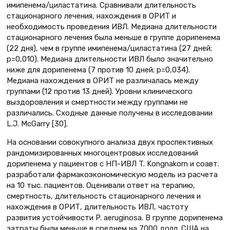
имипенема/циластатина. Сравнивали длительность
стационарного лечения, нахождения в ОРИТ и
необходимость проведения ИВЛ. Медиана длительности
стационарного лечения была меньше в группе дорипенема
(22 дня), чем в группе имипенема/циластатина (27 дней;
p=0,010). Медиана длительности ИВЛ было значительно
ниже для дорипенема (7 против 10 дней; р=0,034).
Медиана нахождения в ОРИТ не различалась между
группами (12 против 13 дней). Уровни клинического
выздоровления и смертности между группами не
различались. Сходные данные получены в исследовании
L.J. McGarry [30].
На основании совокупного анализа двух проспективных
рандомизированных многоцентровых исследований
дорипенема у пациентов с НП-ИВЛ T. Kongnakorn и соавт.
разработали фармакоэкономическую модель из расчета
на 10 тыс. пациентов. Оценивали ответ на терапию,
смертность, длительность стационарного лечения и
нахождения в ОРИТ, длительность ИВЛ, частоту
развития устойчивости P. aeruginosa. В группе дорипенема
затраты были меньше в среднем на 7000 долл. США на