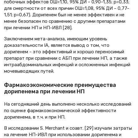
побочных эффектов ОШ=1,10, 95% ДИ – 0,90–1,35; p=0,33;
для смертности от всех причин ОШ=1,08, 95% ДИ – 0,77–
1,51; p=0,67). Дорипенем был не менее эффективен и не
менее безопасен по сравнению с другими препаратами
при лечении НП и НП-ИВЛ [28].
Заключением мета-анализа, имеющим уровень
доказательности IA, является вывод о том, что
дорипенем – это эффективный и хорошо переносимый
препарат при сравнении с АБП при лечении НП, а также
интраабдоминальных инфекций и осложненных инфекций
мочевыводящих путей.
Фармакоэкономические преимущества
дорипенема при лечении НП
На сегодняшний день выполнено несколько исследований
по оценке фармакоэкономической эффективности
дорипенема, в т.ч. и при НП.
В исследовании S. Merchant и соавт. [29] изучали затраты
на лечение НП-ИВЛ при использовании дорипенема и