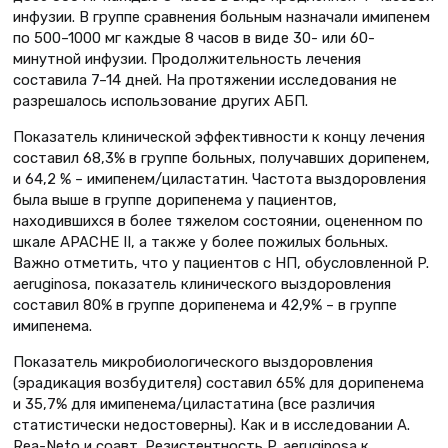
инфузии. В группе сравнения больным назначали имипенем
по 500–1000 мг каждые 8 часов в виде 30- или 60-
минутной инфузии. Продолжительность лечения
составила 7–14 дней. На протяжении исследования не
разрешалось использование других АБП.
Показатель клинической эффективности к концу лечения
составил 68,3% в группе больных, получавших дорипенем,
и 64,2 % – имипенем/циластатин. Частота выздоровления
была выше в группе дорипенема у пациентов,
находившихся в более тяжелом состоянии, оцененном по
шкале APACHE II, а также у более пожилых больных.
Важно отметить, что у пациентов с НП, обусловленной P.
aeruginosa, показатель клинического выздоровления
составил 80% в группе дорипенема и 42,9% – в группе
имипенема.
Показатель микробиологического выздоровления
(эрадикация возбудителя) составил 65% для дорипенема
и 35,7% для имипенема/циластатина (все различия
статистически недостоверны). Как и в исследовании A.
Rea-Neto и соавт. Резистентность P. aeruginosa к