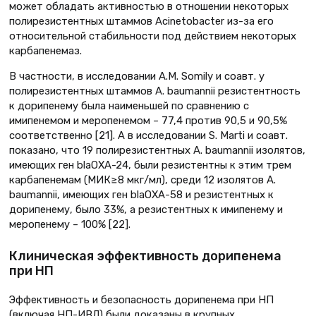
может обладать активностью в отношении некоторых
полирезистентных штаммов Acinetobacter из-за его
относительной стабильности под действием некоторых
карбапенемаз.
В частности, в исследовании A.M. Somily и соавт. у
полирезистентных штаммов A. baumannii резистентность
к дорипенему была наименьшей по сравнению с
имипенемом и меропенемом – 77,4 против 90,5 и 90,5%
соответственно [21]. А в исследовании S. Marti и соавт.
показано, что 19 полирезистентных A. baumannii изолятов,
имеющих ген blaOXA-24, были резистентны к этим трем
карбапенемам (МИК≥8 мкг/мл), среди 12 изолятов A.
baumannii, имеющих ген blaOXA-58 и резистентных к
дорипенему, было 33%, а резистентных к имипенему и
меропенему – 100% [22].
Клиническая эффективность дорипенема
при НП
Эффективность и безопасность дорипенема при НП
(включая НП-ИВЛ) были доказаны в крупных