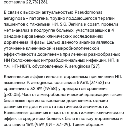
составила 22,7% [26].
В связи с высокой актуальностью Pseudomonas
aeruginosa – патогена, трудно поддающегося терапии
пациентов с тяжелыми НИ, S.G. Jenkins и соавт. провели
мета-анализ в подгруппе больных, участвовавших в 4
рандомизированных клинических исследованиях
дорипенема III фазы. Целью данного анализа являлось
уточнение клинической и микробиологической
эффективности дорипенема при лечении разнообразных
НИ (осложненных интраабдоминальных инфекций, НП, в
т.ч. НП-ИВЛ), обусловленных P. aeruginosa [27].
Клиническая эффективность дорипенема при лечении НП,
вызванных P. aeruginosa, составила 59,6% (31/52) по
сравнению с 32,8% (19/58) у препаратов сравнения
(p<0,05). Частота микробиологической эрадикации также
была выше при использовании дорипенема, однако
различия не достигли статистической значимости.
Взвешенные различия в частоте достижения клинического
эффекта среди всех больных были в пользу дорипенема и
составили 16% (95% ДИ – 3,1–29). Таким образом,