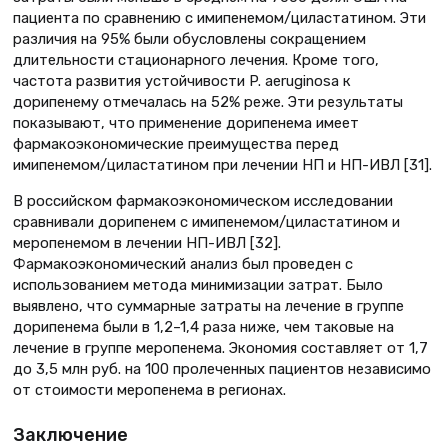
пациента по сравнению с имипенемом/циластатином. Эти
различия на 95% были обусловлены сокращением
длительности стационарного лечения. Кроме того,
частота развития устойчивости P. aeruginosa к
дорипенему отмечалась на 52% реже. Эти результаты
показывают, что применение дорипенема имеет
фармакоэкономические преимущества перед
имипенемом/циластатином при лечении НП и НП-ИВЛ [31].
В российском фармакоэкономическом исследовании
сравнивали дорипенем с имипенемом/циластатином и
меропенемом в лечении НП-ИВЛ [32].
Фармакоэкономический анализ был проведен с
использованием метода минимизации затрат. Было
выявлено, что суммарные затраты на лечение в группе
дорипенема были в 1,2–1,4 раза ниже, чем таковые на
лечение в группе меропенема. Экономия составляет от 1,7
до 3,5 млн руб. на 100 пролеченных пациентов независимо
от стоимости меропенема в регионах.
Заключение