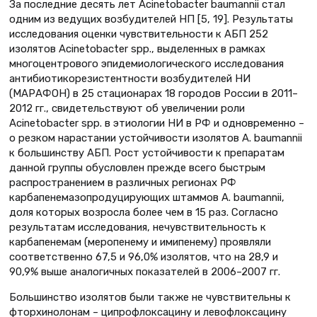
За последние десять лет Acinetobacter baumannii стал
одним из ведущих возбудителей НП [5, 19]. Результаты
исследования оценки чувствительности к АБП 252
изолятов Acinetobacter spp., выделенных в рамках
многоцентрового эпидемиологического исследования
антибиотикорезистентности возбудителей НИ
(МАРАФОН) в 25 стационарах 18 городов России в 2011–
2012 гг., свидетельствуют об увеличении роли
Acinetobacter spp. в этиологии НИ в РФ и одновременно –
о резком нарастании устойчивости изолятов A. baumannii
к большинству АБП. Рост устойчивости к препаратам
данной группы обусловлен прежде всего быстрым
распространением в различных регионах РФ
карбапенемазопродуцирующих штаммов A. baumannii,
доля которых возросла более чем в 15 раз. Согласно
результатам исследования, нечувствительность к
карбапенемам (меропенему и имипенему) проявляли
соответственно 67,5 и 96,0% изолятов, что на 28,9 и
90,9% выше аналогичных показателей в 2006–2007 гг.
Большинство изолятов были также не чувствительны к
фторхинолонам – ципрофлоксацину и левофлоксацину