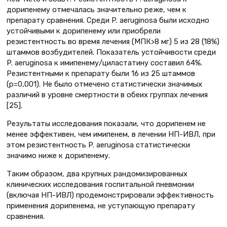
дорипенему отмечалась значительно реже, чем к
препарату сравнения. Среди P. aeruginosa были исходно
устойчивыми к дорипенему или приобрели
резистентность во время лечения (МПК>8 мг) 5 из 28 (18%)
штаммов возбудителей. Показатель устойчивости среди
P. aeruginosa к имипенему/циластатину составил 64%.
Резистентными к препарату были 16 из 25 штаммов
(p=0,001). Не было отмечено статистически значимых
различий в уровне смертности в обеих группах лечения
[25].
Результаты исследования показали, что дорипенем не
менее эффективен, чем имипенем, в лечении НП-ИВЛ, при
этом резистентность P. аeruginosa статистически
значимо ниже к дорипенему.
Таким образом, два крупных рандомизированных
клинических исследования госпитальной пневмонии
(включая НП-ИВЛ) продемонстрировали эффективность
применения дорипенема, не уступающую препарату
сравнения.