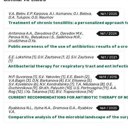
V.A. Belov, E.P. Karpova, A.I. Asmanov, O.I. Belova,
№1 / 2025
D.A. Tulupov, O.G. Naumov
Treatment of chronic tonsillitis: a personalized approach 
Antonova A.A., Davydova O.V., Davydov M.V.,
№1 / 2024
Perova N.Yu., Belyakova I.S., Salikhova M.R.,
Urudzheva D.Ya.
Public awareness of the use of antibiotics: results of a cr
E.E. Lokshina (1), O.V. Zaytseva (1, 2), S.V. Zaytseva
№1 / 2021
(1)
Antibacterial therapy for respiratory tract and ent infecti
M.P. Suvorova (1), S.V. Yakovlev (1), E.E. Basin (2),
№14 / 2015
V.A.Bagin (3), O.N. Barkanova (4), E.V. Eliseeva (5),
S.V. Kovelenov (6), N.V. Kondratenko (7), T.A. Nikolaeva (8), O.E.
Ovchinnikova (9), Sh.Kh. Palyutin (10), U.S. Portnyagina (11), A.A.
Rog (12), I.Ya. Tokareva (13), B.V. Trapeznikova (14)
CURRENT RECOMMENDATIONS FOR ANTIBIOTIC THERAPY OF NOS
Ryabkova N.L., Ilyina N.A., Gromova G.A., Ryabkov
№4 / 2025
V.A.
Comparative analysis of the microbial landscape of the surg