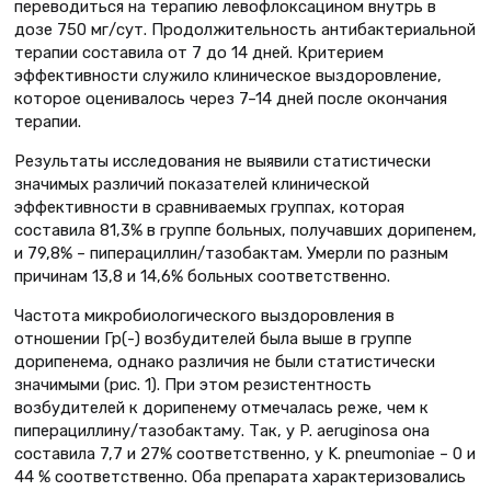
переводиться на терапию левофлоксацином внутрь в
дозе 750 мг/сут. Продолжительность антибактериальной
терапии составила от 7 до 14 дней. Критерием
эффективности служило клиническое выздоровление,
которое оценивалось через 7–14 дней после окончания
терапии.
Результаты исследования не выявили статистически
значимых различий показателей клинической
эффективности в сравниваемых группах, которая
составила 81,3% в группе больных, получавших дорипенем,
и 79,8% – пиперациллин/тазобактам. Умерли по разным
причинам 13,8 и 14,6% больных соответственно.
Частота микробиологического выздоровления в
отношении Гр(-) возбудителей была выше в группе
дорипенема, однако различия не были статистически
значимыми (рис. 1). При этом резистентность
возбудителей к дорипенему отмечалась реже, чем к
пиперациллину/тазобактаму. Так, у P. aeruginosa она
составила 7,7 и 27% соответственно, у K. рneumoniae – 0 и
44 % соответственно. Оба препарата характеризовались