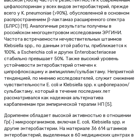
высокой (>80%) частоте резистентности к современным
цефалоспоринам у всех видов энтеробактерий, прежде
всего у K. pneumoniae (>90%), обусловленной в основном
распространением β-лактамаз расширенного спектра
(БЛРС) [11]. Аналогичные результаты получены в
российском многоцентровом исследовании ЭРГИНИ.
Частота встречаемости нечувствительных штаммов
Klebsiella spp., по данным этой работы, приближается к
100%, а Escherichia coli и других Enterobacteriaceae
стабильно превышает 50%. Также высокий уровень
устойчивости энтеробактерий отмечен к
ципрофлоксацину и ампициллин/сульбактаму. Неприятной
тенденцией, по мнению исследователей, служит снижение
чувствительности E. coli и Klebsiella spp. к цефоперазон/
сульбактаму, который в течение последних лет
рассматривался как надежная альтернатива
карбапенемам при эмпирической терапии НП [5].
Дорипенем обладает высокой активностью в отношении
Гр(-) микроорганизмов, включая E. coli, Klebsiella spp. и
другие энтеробактерии. На материале 36 614 штаммов
энтеробактерий, выделенных в 60 медицинских центрах в