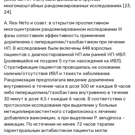
многомасштабных рандомизированных исследованиях [23,
24].
A. Rea-Neto и соавт. в открытом проспективном
многоцентровом рандомизированном исследовании III
фазы сопоставили эффективность применения
дорипенема с пиперациллин/тазобактамом при лечении
НП. В исследование были включены 448 взрослых
пациентов с диагностированной НП или ранней НП-ИВЛ
(развившейся не позднее 5 суток нахождения на ИВЛ).
Стратификация пациентов проводилась на основании
наличия/отсутствия ИВЛ и тяжести заболевания.
Рандомизация предполагала введение дорипенема
внутривенно в течение часа в дозе 500 мг каждые 8 часов
либо пиперациллина/тазобактама внутривенно в течение
30 минут в дозе 4,5 г каждые 6 часов. В соответствии с
протоколом исследования при выделении у больных
метициллинрезистентного стафилококка к лечению
добавлялся ванкомицин, а при выделении P. аeruginosa –
амикацин. По истечении не менее 72 часов терапии
парентеральным антибиотиком пациенты могли