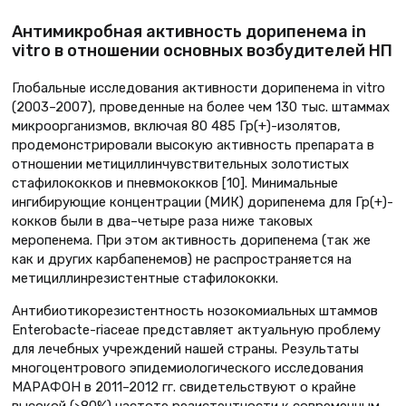
Антимикробная активность дорипенема in
vitro в отношении основных возбудителей НП
Глобальные исследования активности дорипенема in vitro
(2003–2007), проведенные на более чем 130 тыс. штаммах
микроорганизмов, включая 80 485 Гр(+)-изолятов,
продемонстрировали высокую активность препарата в
отношении метициллинчувствительных золотистых
стафилококков и пневмококков [10]. Минимальные
ингибирующие концентрации (МИК) дорипенема для Гр(+)-
кокков были в два–четыре раза ниже таковых
меропенема. При этом активность дорипенема (так же
как и других карбапенемов) не распространяется на
метициллинрезистентные стафилококки.
Антибиотикорезистентность нозокомиальных штаммов
Enterobacte-riaceae представляет актуальную проблему
для лечебных учреждений нашей страны. Результаты
многоцентрового эпидемиологического исследования
МАРАФОН в 2011–2012 гг. свидетельствуют о крайне