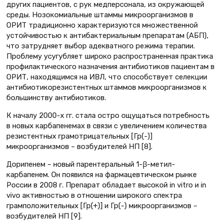
других пациентов, с рук медперсонала, из окружающей
среды. Нозокомиальные штаммы микроорганизмов в
ОРИТ традиционно характеризуются множественной
устойчивостью к антибактериальным препаратам (АБП),
что затрудняет выбор адекватного режима терапии.
Проблему усугубляет широко распространенная практика
профилактического назначения антибиотиков пациентам в
ОРИТ, находящимся на ИВЛ, что способствует селекции
антибиотикорезистентных штаммов микроорганизмов к
большинству антибиотиков.
К началу 2000-х гг. стала остро ощущаться потребность
в новых карбапенемах в связи с увеличением количества
резистентных грамотрицательных [Гр(-)]
микроорганизмов – возбудителей НП [8].
Дорипенем – новый парентеральный 1-β-метил-
карбапенем. Он появился на фармацевтическом рынке
России в 2008 г. Препарат обладает высокой in vitro и in
vivo активностью в отношении широкого спектра
грамположительных [Гр(+)] и Гр(-) микроорганизмов –
возбудителей НП [9].