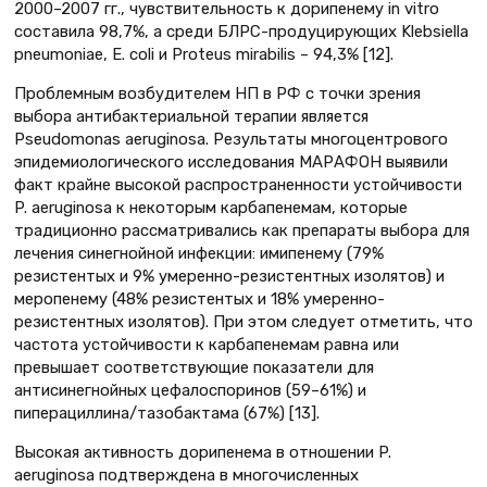
2000–2007 гг., чувствительность к дорипенему in vitro
составила 98,7%, а среди БЛРС-продуцирующих Klebsiella
pneumoniae, E. сoli и Proteus mirabilis – 94,3% [12].
Проблемным возбудителем НП в РФ с точки зрения
выбора антибактериальной терапии является
Pseudomonas aeruginosa. Результаты многоцентрового
эпидемиологического исследования МАРАФОН выявили
факт крайне высокой распространенности устойчивости
P. aeruginosa к некоторым карбапенемам, которые
традиционно рассматривались как препараты выбора для
лечения синегнойной инфекции: имипенему (79%
резистентых и 9% умеренно-резистентных изолятов) и
меропенему (48% резистентых и 18% умеренно-
резистентных изолятов). При этом следует отметить, что
частота устойчивости к карбапенемам равна или
превышает соответствующие показатели для
антисинегнойных цефалоспоринов (59–61%) и
пиперациллина/тазобактама (67%) [13].
Высокая активность дорипенема в отношении P.
aeruginosa подтверждена в многочисленных