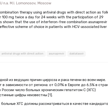
U n.a. M.I. Lomonosov, Moscow
ombination therapy using antiviral drugs with direct action as fol
r 100 mg twice a day for 24 weeks with the participation of 29
as shown that the use of interferon-free combination asunaprevir
d effective scheme of choice in patients with HCV-associated liver
antiviral drugs with direct action
asunaprevir
daklatasvir
одной из ведущих причин цирроза и рака печени во всем мире.
в зависимости от региона: от 0,01% в Европе до 6,5% в стра
в России число больных хроническим гепатитом С (ХГС)
стинные цифры неизвестны [1].
 больные ХГС должны рассматриваться в качестве кандидато