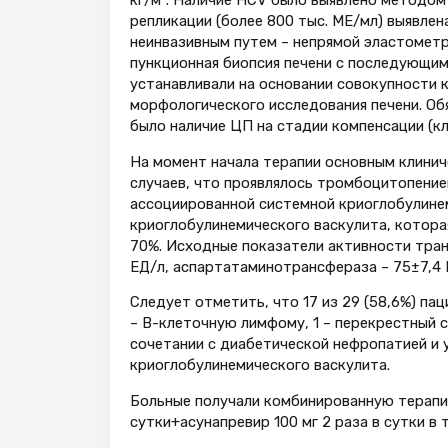
репликации (более 800 тыс. МЕ/мл) выявлен
неинвазивным путем – непрямой эластометри
пункционная биопсия печени с последующим
устанавливали на основании совокупности 
морфологического исследования печени. Об
было наличие ЦП на стадии компенсации (кла
На момент начала терапии основным клинич
случаев, что проявлялось тромбоцитопение
ассоциированной системной криоглобулинем
криоглобулинемического васкулита, которая
70%. Исходные показатели активности тра
ЕД/л, аспартатаминотрансфераза – 75±7,4 
Следует отметить, что 17 из 29 (58,6%) па
– В-клеточную лимфому, 1 – перекрестный 
сочетании с диабетической нефропатией и 
криоглобулинемического васкулита.
Больные получали комбинированную терапию
сутки+асунапревир 100 мг 2 раза в сутки в 