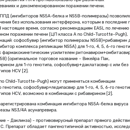
леваниях и декомпенсированном поражении печени.
ПППД (ингибиторов NS5A-белка и NS5B-полимеразы) позволил
ения без использования интерферона, которым в последние 
В настоящее время, согласно рекомендациям EASL по лечению
ном поражении печени (ЦП класса А по Child–Turcotte–Pugh),
аций: софосбувир (ингибитор полимеразы NS5B)+рибавирин 
битор комплекса репликации NS5А) для 1-го, 4, 5, 6-го геноти
и с фармакокинетическим усилителем ритонавиром+омбитасви
B) (оригинальное торговое название – Викейра Пак,
ирином для 1-го генотипа, софосбувир+даклатасвир с или без
ипов HCV [2].
по Child–Turcotte–Pugh) могут применяться комбинации
генотипа, софосбувир+ледипасвир для 1-го, 4, 5, 6-го геноти
типов HCV, возможно в комбинации с рибавирином [2].
а зарегистрирована комбинация ингибитора NS5A-белка вируса
теазы NS3/4A асунапревира.
ие – Даклинза) – противовирусный препарат прямого действи
С. Препарат обладает пангенотипичной активностью, исслед