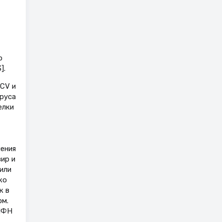
о
].
CV и
руса
елки
ения
ир и
или
ко
к в
ом.
-ИФН