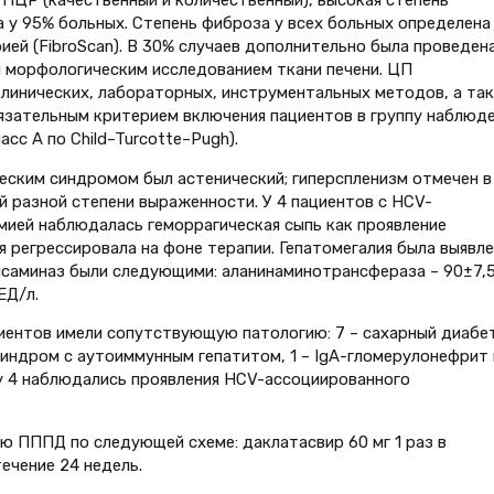
а у 95% больных. Степень фиброза у всех больных определена
ей (FibroScan). В 30% случаев дополнительно была проведен
 морфологическим исследованием ткани печени. ЦП
клинических, лабораторных, инструментальных методов, а та
язательным критерием включения пациентов в группу наблюд
сс А по Child–Turcotte–Pugh).
еским синдромом был астенический; гиперспленизм отмечен в
й разной степени выраженности. У 4 пациентов с HCV-
ией наблюдалась геморрагическая сыпь как проявление
 регрессировала на фоне терапии. Гепатомегалия была выявле
нсаминаз были следующими: аланинаминотрансфераза – 90±7,
ЕД/л.
циентов имели сопутствующую патологию: 7 – сахарный диабет
синдром с аутоиммунным гепатитом, 1 – IgA-гломерулонефрит 
у 4 наблюдались проявления HCV-ассоциированного
 ПППД по следующей схеме: даклатасвир 60 мг 1 раз в
течение 24 недель.