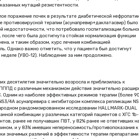
казанных мутаций резистентности.
лое поражение почек в результате диабетической нефропатии
еле противовирусной терапии (асунапревир+даклатасвир) было
й недостаточности, что потребовало госпитализации больно
, после чего была достигнута стойкая нормализация функции
ена, и таким образом, курс лечения комбинацией
ль. Однако важно отметить, что у пациента был достигнут
 неделе (УВО-12). Наблюдение за ним продолжено.
их десятилетия значительно возросла и приблизилась к
ПППД с различным механизмом действия значительно расшир
. Одним из наиболее эффективных режимов терапии (более 9
NS3/4A асунапревира с ингибитором комплекса репликации N
народном рандомизированном исследовании HALLMARK-DUAL
анной комбинации у различных категорий пациентов с ХГС 1b-
ентов, ранее не получавших ПВТ, у 82% ранее не ответивших н
ном, и у 83% имевших непереносимость/противопоказания к
ески значимых различий в эффективности терапии препаратами