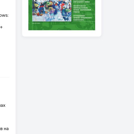
lows:
 +
нах
в на