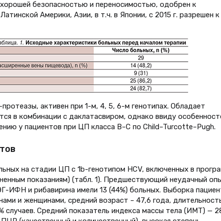
ся хорошей безопасностью и переносимостью, одобрен к
атинской Америки, Азии, в т.ч. в Японии, с 2015 г. разрешен к
ротеазы, активен при 1-м, 4, 5, 6-м генотипах. Обладает
ся в комбинации с даклатасвиром, однако ввиду особенност
нию у пациентов при ЦП класса В–С по Child–Turcotte–Pugh.
тов
льных на стадии ЦП с 1b-генотипом HCV, включенных в прогр
зненным показаниям) (табл. 1). Предшествующий неудачный оп
Г-ИФН и рибавирина имели 13 (44%) больных. Выборка пациен
нами и женщинами, средний возраст – 47,6 года, длительност
% случаев. Средний показатель индекса массы тела (ИМТ) — 2
 ПЦР (качественный и количественный), высокая степень