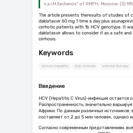
n.a.I.M.Sechenov" of RMPH, Moscow; (3) MS
The article presents theresults of studies of c
daklatasvir 60 mg 1 time a day plus asunaprevi
cirrhotic patients with 1b HCV genotype. It w
daklatasvir allows to consider it as a safe an
cirrhosis.
Keywords
chronic hepatitis
liver cirrhosis
antiviral therapy
Введение
HCV (Hepatitis C Virus)-инфекция остается 
Распространенность значительно варьирует 
Африки. По данным различных источников, 
составляет от 2 до 5 млн человек, однако и
Согласно современным представлениям, все