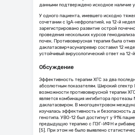
данными подтверждено исходное наличие у
У одного пациента, имевшего исходно тяже
сочетании с IgA-нефропатией, на 12-й нед
зарегистрировано развитие острой почечно
проведения нескольких курсов гемодиализа
почек. Противовирусная терапия была отмен
даклатасвир+асунапревир составил 12 неде
устойчивый вирусологический ответ на 12-й
Обсуждение
Эффективность терапии ХГС за два последн
абсолютным показателям. Широкий спектр 
возможности противовирусной терапии ХГС
является комбинация ингибитора протеазы 
даклатасвиром. В многоцентровом между
изучалась эффективность и безопасность д
генотипа. УВО-12 был достигнут у 91% паци
предыдущую терапию с ПЭГ-ИФН и рибавири
[5]. При этом не было выявлено статистич