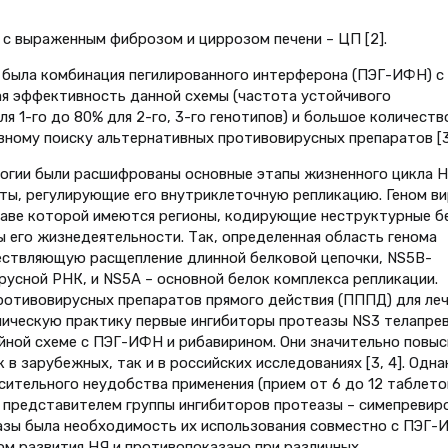
 с выраженным фиброзом и циррозом печени – ЦП [2].
ГС была комбинация пегилированного интерферона (ПЭГ-ИФН) с
ая эффективность данной схемы (частота устойчивого
я 1-го до 80% для 2-го, 3-го генотипов) и большое количеств
ивному поиску альтернативных противовирусных препаратов [3
огии были расшифрованы основные этапы жизненного цикла H
ы, регулирующие его внутриклеточную репликацию. Геном ви
таве которой имеются регионы, кодирующие неструктурные б
 его жизнедеятельности. Так, определенная область генома
ствляющую расщепление длинной белковой цепочки, NS5B-
усной РНК, и NS5A – основной белок комплекса репликации.
ротивовирусных препаратов прямого действия (ПППД) для леч
иническую практику первые ингибиторы протеазы NS3 телапрев
йной схеме с ПЭГ-ИФН и рибавирином. Они значительно повыс
в зарубежных, так и в российских исследованиях [3, 4]. Одна
сительного неудобства применения (прием от 6 до 12 таблето
м представителем группы ингибиторов протеазы – симепревир
зы была необходимость их использования совместно с ПЭГ
ком развития НЯ и противопоказано при различных