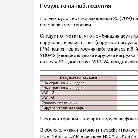
Результаты наблюдения
Полный курс терапии завершили 20 (70%) па
прервали курс терапии.
Следует отметить, что комбинация асунап
вирусологический ответ (вирусная нагрузка 
(7%) пациентов авиремия наблюдалась к 8-й
УВО-12 (неопределяемая вирусная нагрузка ч
из них у 10 – достигнут УВО-24; продолжают
Неудача терапии – возврат вируса на фоне 
В обоих случаях на момент неэффективнос
HCV: Y93H и L31M в регионе NS5A и D168Y в