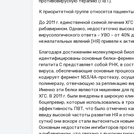
противовирусную терапию (ПВТ).
К приоритетной группе относятся пациенты
До 2011 г. единственной схемой лечения Х
рибавирином. Однако, недостаточно высок
вирусологического ответа – УВО – от 40% дл
нежелательных явлений (НЯ) привели к акт
Благодаря достижениям молекулярной биол
идентифицированы основные белки-фермент
гепатита С представляет собой РНК, в сос
вируса, обеспечивающие основные процессы
кодирует фермент NS3/4A-протеазу, осуще
полимеразу, отвечающую за репликацию вир
Именно эти белки являются мишенями для п
ХГС. В 2011 г. были внедрены в широкую кл
боцепревир, которые использовались в тро
эффективность ПВТ, что было отмечено как 
ввиду высокой частоты развития НЯ и отно
сутки) они вскоре стали вытесняться новы
Основным недостатком ингибиторов протеа
и рибавирином, что связано с высоким рис