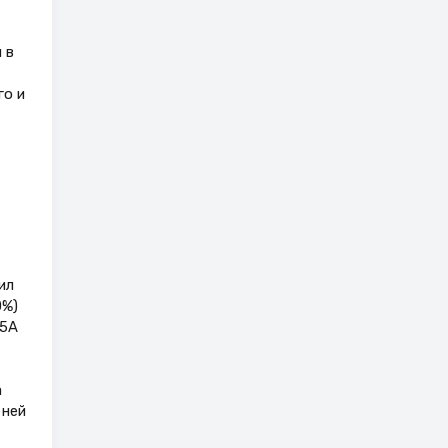
 в
го и
ил
0%)
S5A
а
 ней