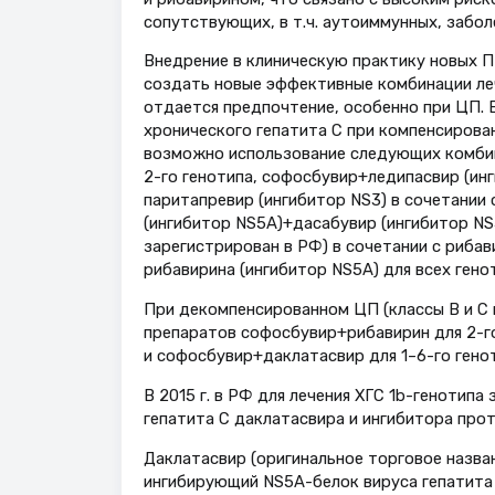
сопутствующих, в т.ч. аутоиммунных, забо
Внедрение в клиническую практику новых 
создать новые эффективные комбинации леч
отдается предпочтение, особенно при ЦП. 
хронического гепатита С при компенсирован
возможно использование следующих комбин
2-го генотипа, софосбувир+ледипасвир (инги
паритапревир (ингибитор NS3) в сочетани
(ингибитор NS5А)+дасабувир (ингибитор NS5
зарегистрирован в РФ) в сочетании с рибав
рибавирина (ингибитор NS5A) для всех генот
При декомпенсированном ЦП (классы В и С 
препаратов софосбувир+рибавирин для 2-го 
и софосбувир+даклатасвир для 1–6-го гено
В 2015 г. в РФ для лечения ХГС 1b-генотип
гепатита С даклатасвира и ингибитора про
Даклатасвир (оригинальное торговое назван
ингибирующий NS5А-белок вируса гепатита 