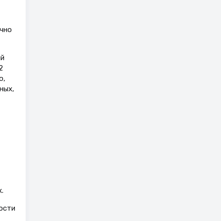
очно
ый
2
ю,
ных,
.
ости