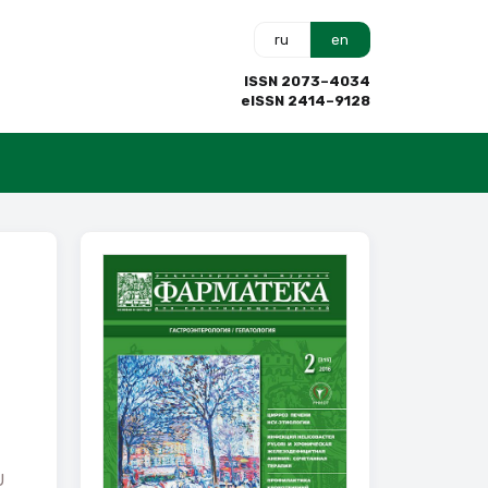
ru
en
ISSN 2073–4034
eISSN 2414–9128
U