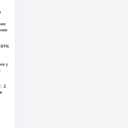
а
кже
ения
 89%
на у
5
, 2
в