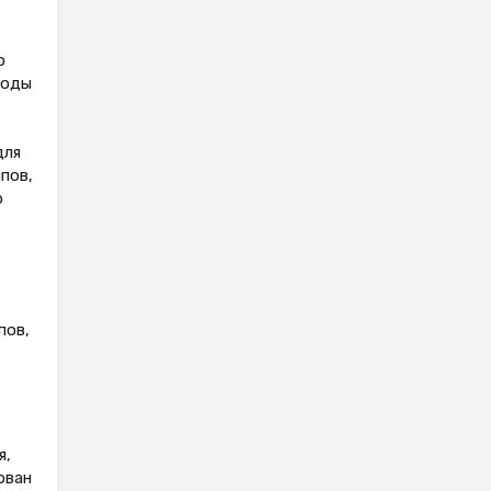
о
годы
для
пов,
р
пов,
я,
ован