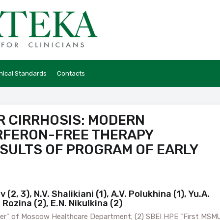
hical Standards
Contacts
R CIRRHOSIS: MODERN
ERFERON-FREE THERAPY
ESULTS OF PROGRAM OF EARLY
(2, 3), N.V. Shalikiani (1), A.V. Polukhina (1), Yu.A.
 Rozina (2), E.N. Nikulkina (2)
ter" of Moscow Healthcare Department; (2) SBEI HPE "First MSM