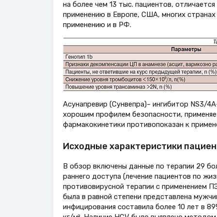
на более чем 13 тыс. пациентов, отличает
применению в Европе, США, многих странах Л
применению и в РФ.
Асунапревир (Сунвепра)– ингибитор NS3/4А-п
хорошим профилем безопасности, применяет
фармакокинетики противопоказан к примене
Исходные характеристики пациен
В обзор включены данные по терапии 29 бо
раннего доступа (лечение пациентов по жи
противовирусной терапии с применением ПЭ
была в равной степени представлена мужчи
инфицирования составила более 10 лет в 89
кг/м². Наличие HCV было выявлено методом