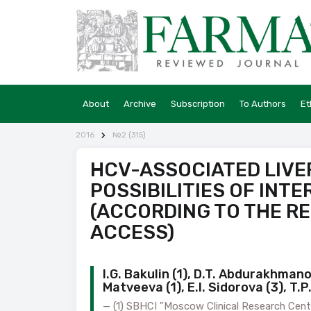
About
Archive
Subscription
To Authors
Et
2016
№2 (315)
HCV-ASSOCIATED LIVE
POSSIBILITIES OF INT
(ACCORDING TO THE R
ACCESS)
I.G. Bakulin (1), D.T. Abdurakhmanov 
Matveeva (1), E.I. Sidorova (3), T.P.
(1) SBHCI "Moscow Clinical Research Cen