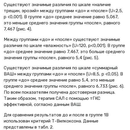
Существуют значимые различия по шкале «наличие
трещин, эрозий» между группами «до» и «после» (U=2,5,
p <0,001). В группе «до» среднее значение равно 5,067,
это меньше среднего значения группы «после», равного
7,467 (рис. 4).
Между группами «до» и «после» существуют значимые
различия по шкале «влажность» (U=120, p<0,001). В группе
«до» среднее значение равно 7,467, это больше среднего
значения группы «после», равного 5,4 (рис. 5).
Существуют значимые различия по шкале «суммарный
ВАШ» между группами «до» и «после» (U=8,5, p <0,05). В
группе «до» среднее значение равно 5,4, это меньше
среднего значения группы «после», равного 6,733 (рис. 6).
По всем показателям получена достоверная разница.
Таким образом, терапия САЛ с помощью тГКС
эффективной, согласно данным ВАШ.
Для сравнения результатов до и после в группе 1В
использован критерий Т-Вилкоксона. Данные
представлены в табл. 2.