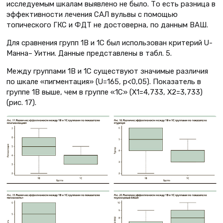
исследуемым шкалам выявлено не было. То есть разница в
эффективности лечения САЛ вульвы с помощью
топического ГКС и ФДТ не достоверна, по данным ВАШ.
Для сравнения групп 1В и 1С был использован критерий U-
Манна– Уитни. Данные представлены в табл. 5.
Между группами 1В и 1С существуют значимые различия
по шкале «пигментация» (U=165, p<0,05). Показатель в
группе 1В выше, чем в группе «1С» (X1=4,733, X2=3,733)
(рис. 17).