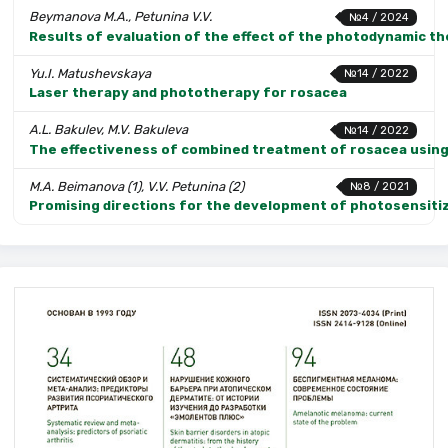
Beymanova M.A., Petunina V.V.
№4 / 2024
Results of evaluation of the effect of the photodynamic th
Yu.I. Matushevskaya
№14 / 2022
Laser therapy and phototherapy for rosacea
A.L. Bakulev, M.V. Bakuleva
№14 / 2022
The effectiveness of combined treatment of rosacea usin
M.A. Beimanova (1), V.V. Petunina (2)
№8 / 2021
Promising directions for the development of photosensiti