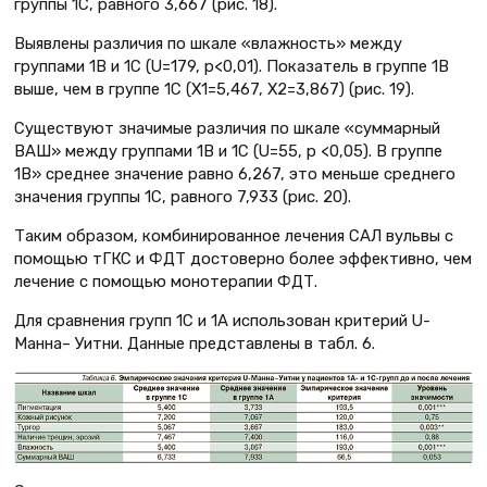
группы 1С, равного 3,667 (рис. 18).
Выявлены различия по шкале «влажность» между
группами 1В и 1С (U=179, p<0,01). Показатель в группе 1В
выше, чем в группе 1С (X1=5,467, X2=3,867) (рис. 19).
Существуют значимые различия по шкале «суммарный
ВАШ» между группами 1В и 1С (U=55, p <0,05). В группе
1В» среднее значение равно 6,267, это меньше среднего
значения группы 1С, равного 7,933 (рис. 20).
Таким образом, комбинированное лечения САЛ вульвы с
помощью тГКС и ФДТ достоверно более эффективно, чем
лечение с помощью монотерапии ФДТ.
Для сравнения групп 1С и 1А использован критерий U-
Манна– Уитни. Данные представлены в табл. 6.