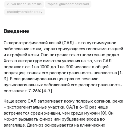
vulvar lichen sclerosus
topical glucocorticosteroid
photodynamic therapy
Введение
Склероатрофический лишай (САЛ) – это аутоиммунное
заболевание кожи, характеризующееся гипопигментацией
и атрофией кожи. Оно встречается относительно редко.
Хотя в литературе имеются указания на то, что САЛ
поражает от 1 на 1000 до 1 на 300 человек в общей
популяции; точная его распространенность неизвестна [1–
3]. В специализированных центрах по лечению
вульвовагинальных заболеваний его распространенность
составляет 7–26% [4–7].
Чаще всего САЛ затрагивает кожу половых органов, реже
– экстрагенитальные участки. САЛ в 6–10 раз чаще
встречается среди женщин, чем среди мужчин [8]. Он
может вызывать фимоз или рубцевание входа во
влагалище. Диагноз основывается на клинических