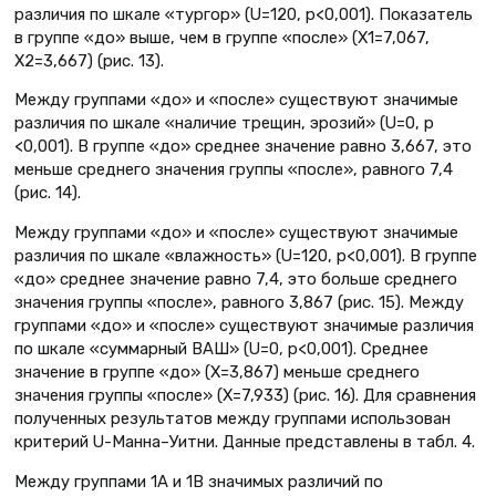
различия по шкале «тургор» (U=120, p<0,001). Показатель
в группе «до» выше, чем в группе «после» (X1=7,067,
X2=3,667) (рис. 13).
Между группами «до» и «после» существуют значимые
различия по шкале «наличие трещин, эрозий» (U=0, p
<0,001). В группе «до» среднее значение равно 3,667, это
меньше среднего значения группы «после», равного 7,4
(рис. 14).
Между группами «до» и «после» существуют значимые
различия по шкале «влажность» (U=120, p<0,001). В группе
«до» среднее значение равно 7,4, это больше среднего
значения группы «после», равного 3,867 (рис. 15). Между
группами «до» и «после» существуют значимые различия
по шкале «суммарный ВАШ» (U=0, p<0,001). Среднее
значение в группе «до» (X=3,867) меньше среднего
значения группы «после» (X=7,933) (рис. 16). Для сравнения
полученных результатов между группами использован
критерий U-Манна–Уитни. Данные представлены в табл. 4.
Между группами 1А и 1В значимых различий по